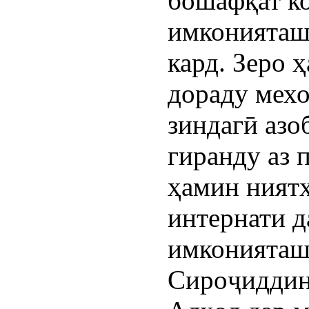
бошафқат ко
имконияташ
кард. Зеро 
дораду мехо
зиндагӣ азо
гиранду аз п
ҳамин ниятҳ
интернати д
имконияташ
Сироҷиддин 