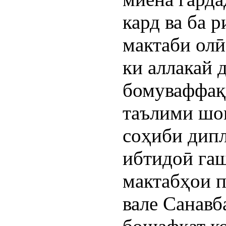
кард ва ба 
мактаби олӣ
ки аллакай 
бомуваффақи
таълими шог
соҳиби дипл
ибтидоӣ гаш
мактабҳои п
вале Санавб