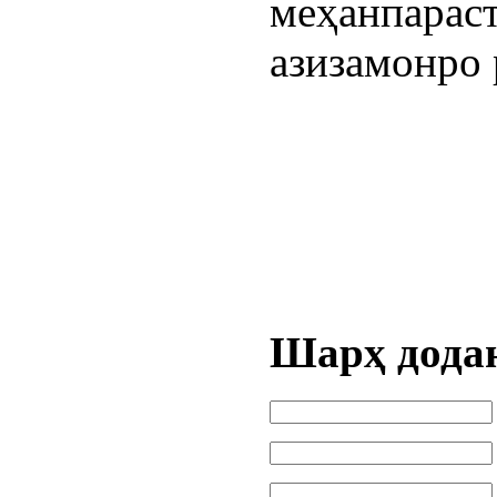
меҳанпараст
азизамонро 
Шарҳ дода