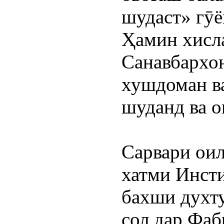
шудаст» гӯё
Ҳамин хисла
Санавбархон
хушдоман ва
шуданд ва о
Сарвари оил
хатми Инсти
бахши духту
сол дар Фаб