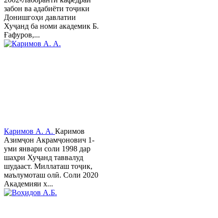
забон ва адабиёти тоҷики
Донишгоҳи давлатии
Хуҷанд ба номи академик Б.
Ғафуров,...
Каримов А. А.
Каримов
Азимҷон Акрамҷонович 1-
уми январи соли 1998 дар
шаҳри Хуҷанд таввалуд
шудааст. Миллаташ тоҷик,
маълумоташ олӣ. Соли 2020
Академияи х...