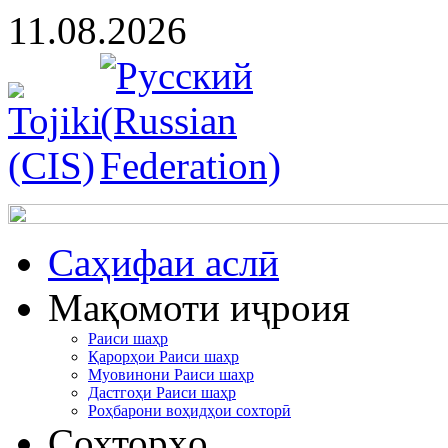
11.08.2026
Cаҳифаи аслӣ
Мақомоти иҷроия
Раиси шаҳр
Қарорҳои Раиси шаҳр
Муовинони Раиси шаҳр
Дастгоҳи Раиси шаҳр
Роҳбарони воҳидҳои сохторӣ
Сохторҳо