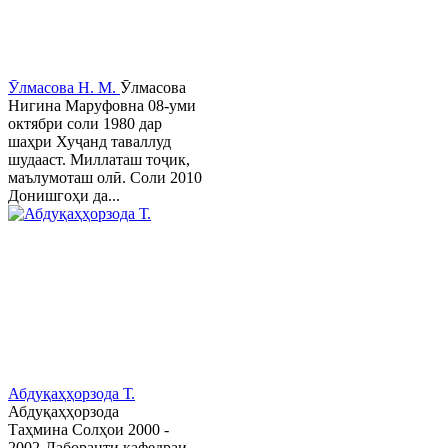
Ӯлмасова Н. М.
Ӯлмасова
Нигина Маруфовна 08-уми
октябри соли 1980 дар
шаҳри Хуҷанд таваллуд
шудааст. Миллаташ тоҷик,
маълумоташ олӣ. Соли 2010
Донишгоҳи да...
Абдуқаҳҳорзода Т.
Абдуқаҳҳорзода
Таҳмина Солҳои 2000 -
2002-Лаборанти кафедраи