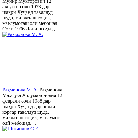
Мунир Мухторович 12
августи соли 1973 дар
шаҳри Хуҷанд таваллуд
шуда, миллаташ тоҷик,
маълумоташ олӣ мебошад.
Соли 1996 Донишгоҳи да...
Раҳмонова М. А.
Раҳмонова
Маҳфуза Абдуманоновна 12-
феврали соли 1988 дар
шаҳри Хуҷанд дар оилаи
коргар таваллуд шуда,
миллаташ тоҷик, маълумот
олӣ мебошад. ...