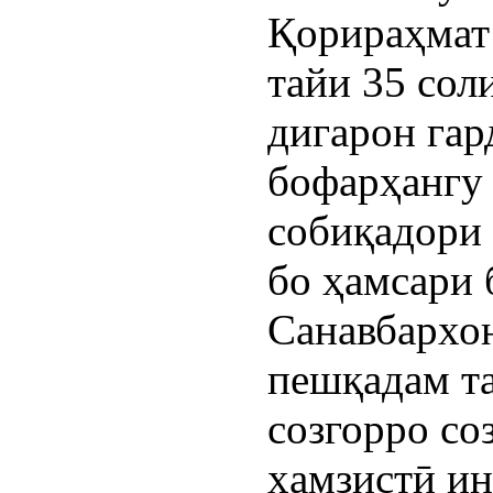
Қорираҳмат 
тайи 35 сол
дигарон гар
бофарҳангу 
собиқадори 
бо ҳамсари 
Санавбархон
пешқадам та
созгорро со
ҳамзистӣ ин