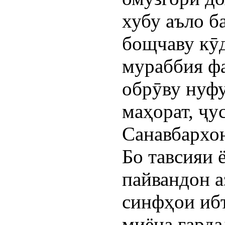
хубу аъло б
бощчаву кӯд
мураббия фа
обрӯву нуфу
маҳорат, ҷу
Санавбархон
Бо тавсияи ё
пайвандон а
синфҳои ибт
миёна гарда