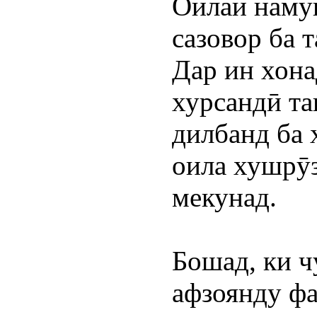
Оилаи намун
сазовор ба т
Дар ин хона
хурсандӣ тан
дилбанд ба 
оила хушрӯз
мекунад.
Бошад, ки ч
афзоянду фа