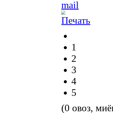
1
2
3
4
5
(0 овоз, миё