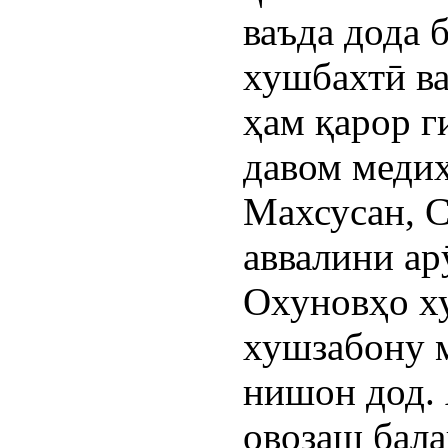
ваъда дода б
хушбахтӣ ва
ҳам қарор г
давом медиҳ
Махсусан, С
аввалини ар
Охуновҳо ху
хушзабону м
нишон дод. 
овозаш бала