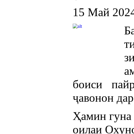
15 Май 202
Б
т
з
а
боиси пайр
ҷавонон дар
Ҳамин гуна 
оилаи Охуно