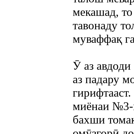
мекашад, то
тавонаду то
муваффақ га
Ӯ аз авдоди
аз падару мо
гирифтааст.
миёнаи №3-
бахши тома
омӯзгорӣ до