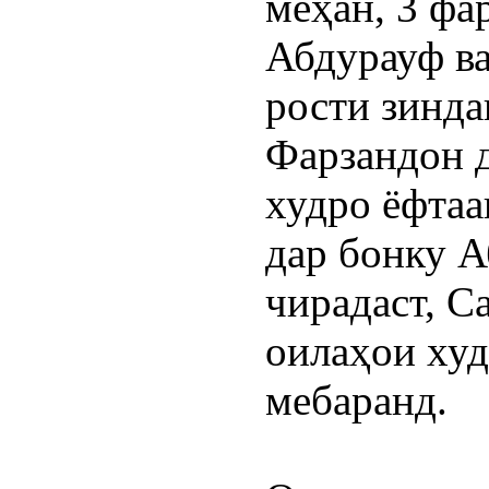
меҳан, 3 фа
Абдурауф ва
рости зинда
Фарзандон д
худро ёфтаа
дар бонку А
чирадаст, С
оилаҳои худ
мебаранд.