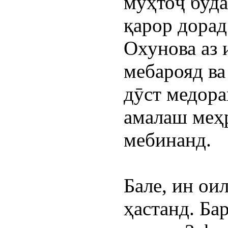
мӯҳтоҷ буда
қарор дорад
Охунова аз 
мебарояд ва
дӯст медора
амалаш меҳ
мебинанд.
Бале, ин оил
ҳастанд. Бар