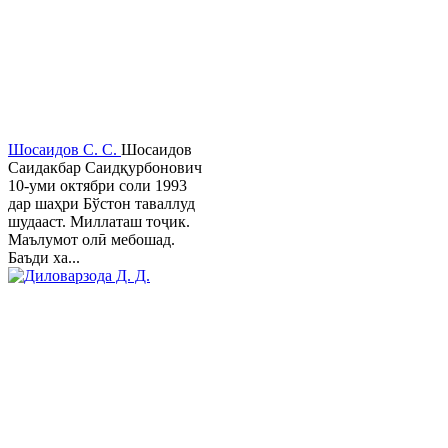
Шосаидов С. С.
Шосаидов
Саидакбар Саидқурбонович
10-уми октябри соли 1993
дар шаҳри Бўстон таваллуд
шудааст. Миллаташ тоҷик.
Маълумот олӣ мебошад.
Баъди ха...