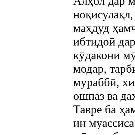
Алҳол дар м
ноқисулақл
маҳдуд ҳам
ибтидоӣ дар
кӯдакони мӯ
модар, тарб
мураббӣ, хи
ошпаз ва даҳ
Тавре ба ҳа
ин муассиса