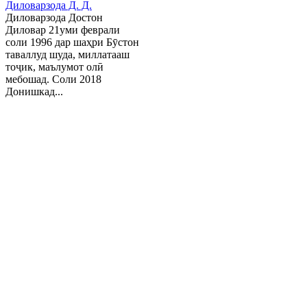
Диловарзода Д. Д.
Диловарзода Достон
Диловар 21уми феврали
соли 1996 дар шаҳри Бӯстон
таваллуд шуда, миллатааш
тоҷик, маълумот олӣ
мебошад. Соли 2018
Донишкад...