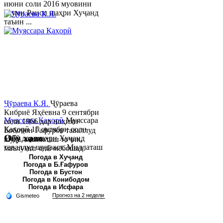
июни соли 2016 муовини
якуми Раиси шаҳри Хуҷанд
таъин ...
Ҷӯраева К.Я.
Ҷӯраева
Кибриё Яҳёевна 9 сентябри
Муяссара Қаҳорӣ
Муяссара
соли 1966 дар ноҳияи
Қаҳорӣ 15 октябри соли
Бобоҷон Ғафуров таваллуд
Обу хаво
1979 дар шаҳри Хуҷанд
шуда, миллаташ тоҷик,
таваллуд шудааст. Миллаташ
маълумот олӣ мебошад.
тоҷик. Маълумот олӣ. Соли
Соли 1997 Донишг...
Погода в Хуҷанд
Погода в Б.Ғафуров
2002 Донишгоҳи давлатии
Погода в Бустон
Хуҷанд ба...
Погода в Конибодом
Погода в Исфара