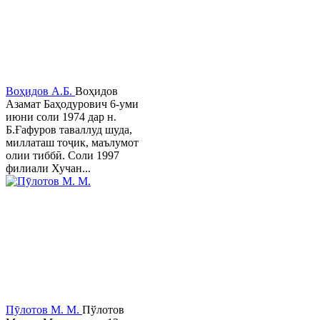
Воҳидов А.Б.
Воҳидов
Азамат Баҳодурович 6-уми
июни соли 1974 дар н.
Б.Ғафуров таваллуд шуда,
миллаташ тоҷик, маълумот
олии тиббӣ. Соли 1997
филиали Хучан...
Пӯлотов М. М.
Пўлотов