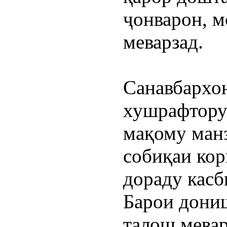
ҷонварон, м
меварзад.
Санавбархон
хушрафтору 
мақому манз
собиқаи кор
дораду касб
Барои дони
талош мевар