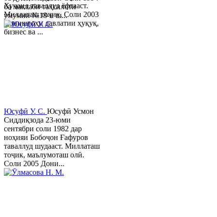
Хуҷанд таваллуд ёфтааст.
ба мактаби таҳсилоти
Миллаташ тоҷик. Соли 2003
умумии №18-и ш...
Донишгоҳи давлатии ҳуқуқ,
бизнес ва ...
Юсуфӣ У. C.
Юсуфӣ Усмон
Сиддиқзода 23-юми
сентябри соли 1982 дар
ноҳияи Бобоҷон Ғафуров
таваллуд шудааст. Миллаташ
тоҷик, маълумоташ олӣ.
Соли 2005 Дони...