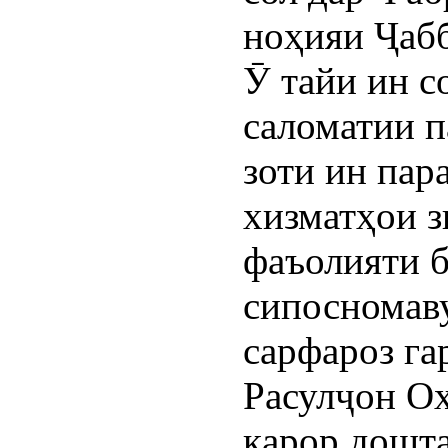
ноҳияи Ҷабб
Ӯ тайи ин со
саломатии п
зоти ин пар
хизматҳои зи
фаъолияти б
сипосномав
сарфароз га
Расулҷон Ох
қарор дошта