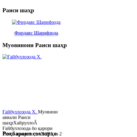
Раиси шаҳр
Фирдавс Шарифзода
Муовинони Раиси шаҳр
Ғайбуллозода Х.
Муовини
аввали Раиси
шаҳрХайруллоÂ
Ғайбуллозода бо қарори
Роҳбарони сохторҳо
Раиси шаҳр таҳти №281 аз 2