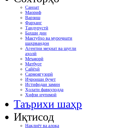
Саноат
Маориф
Варзиш
Фарҳанг
Тандурустӣ
Бахши дин
Мактубҳо ва муроҷиати
шаҳрвандон
Агентии меҳнат ва шуғли
аҳолӣ
Меъморӣ
Матбуот
Сайёҳӣ
Сармоягузорӣ
Иҷроиши буҷет
Истифодаи замин
Ҳолати фавқулодда
Хифзи иҷтимоӣ
Таърихи шаҳр
Иқтисод
Нақлиёт ва алоқа