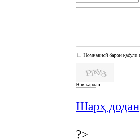
Номнависӣ барои қабули 
Нав кардан
Шарҳ додан
?>