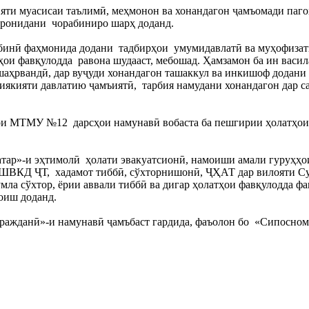
яти муасисаи таълимӣ, меҳмонон ва хонандагон ҷамъомади паго
заронидани  чорабиниро шарҳ доданд.
бинӣ фаҳмонида додани  тадбирҳои  умумидавлатӣ ва муҳофизатие
ҳои фавқулодда  равона шудааст, мебошад. Ҳамзамон ба ин васил
шаҳрвандӣ, дар вуҷуди хонандагон ташаккул ва инкишоф додани 
якияти давлатию ҷамъиятӣ,  тарбия намудани хонандагон дар с
ои МТМУ №12  дарсҳои намунавӣ вобаста ба пешгирии ҳолатҳои 
атар»-и эҳтимолӣ  ҳолати эвакуатсионӣ, намоиши амали гуруҳҳои
ШВКД ҶТ,  хадамот тиббӣ, сўхторнишонӣ, ҶҲАТ дар вилояти Суғд
мла сўхтор, ёрии аввали тиббӣ ва дигар ҳолатҳои фавқулодда фа
оиш доданд.
ражданӣ»-и намунавӣ ҷамъбаст гардида, фаъолон бо  «Сипосном