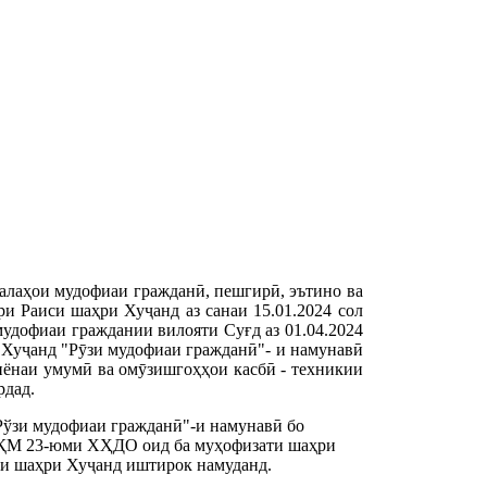
алаҳои мудофиаи гражданӣ, пешгирӣ, эътино ва
ри Раиси шаҳри Хуҷанд аз санаи 15.01.2024 сол
удофиаи граждании вилояти Суғд аз 01.04.2024
 Хуҷанд "Рӯзи мудофиаи гражданӣ"- и намунавӣ
миёнаи умумӣ ва омӯзишгоҳҳои касбӣ - техникии
рдад.
зи мудофиаи гражданӣ"-и намунавӣ бо 
 ҚМ 23-юми ХҲДО оид ба муҳофизати шаҳри 
ои шаҳри Хуҷанд иштирок намуданд.