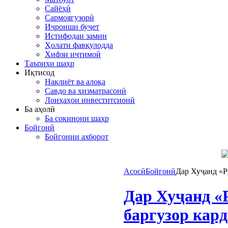
Сайёҳӣ
Сармоягузорӣ
Иҷроиши буҷет
Истифодаи замин
Ҳолати фавқулодда
Хифзи иҷтимоӣ
Таърихи шаҳр
Иқтисод
Нақлиёт ва алоқа
Савдо ва хизматрасонӣ
Лоиҳаҳои инвеститсионӣ
Ба аҳолӣ
Ба сокинони шаҳр
Бойгонӣ
Бойгонии ахборот
Асосӣ
Бойгонӣ
Дар Хуҷанд «Р
Дар Хуҷанд «
баргузор кар