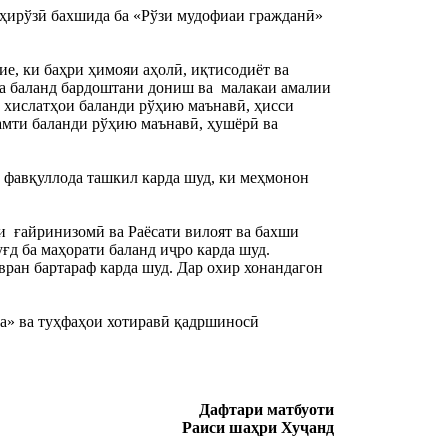
ҳирўзӣ бахшида ба «Рўзи мудофиаи гражданӣ» 
, ки баҳри ҳимояи аҳолӣ, иқтисодиёт ва 
а баланд бардоштани дониш ва  малакаи амалии 
 хислатҳои баланди рўҳию маънавӣ, ҳисси 
амти баланди рўҳию маънавӣ, ҳушёрӣ ва 
фавқуллода ташкил карда шуд, ки меҳмонон 
  ғайринизомӣ ва Раёсати вилоят ва бахши 
 ба маҳорати баланд иҷро карда шуд. 
вран бартараф карда шуд. Дар охир хонандагон 
а» ва туҳфаҳои хотиравӣ қадршиносӣ 
Дафтари матбуоти
Раиси шаҳри Хуҷанд