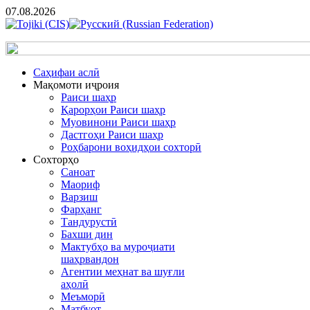
07.08.2026
Cаҳифаи аслӣ
Мақомоти иҷроия
Раиси шаҳр
Қарорҳои Раиси шаҳр
Муовинони Раиси шаҳр
Дастгоҳи Раиси шаҳр
Роҳбарони воҳидҳои сохторӣ
Сохторҳо
Саноат
Маориф
Варзиш
Фарҳанг
Тандурустӣ
Бахши дин
Мактубҳо ва муроҷиати
шаҳрвандон
Агентии меҳнат ва шуғли
аҳолӣ
Меъморӣ
Матбуот