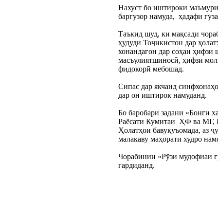
Нахуст бо иштироки маъмури
баргузор намуда,  ҳадафи гу
Таъкид шуд, ки мақсади чора
ҳудуди Тоҷикистон дар ҳолат
хонандагон дар соҳаи ҳифзи 
масъулиятшиносӣ, ҳифзи моли
фидокорӣ мебошад.
Сипас дар якчанд синфхонаҳ
дар он иштирок намуданд.
Бо баробари задани «Бонги х
Раёсати Кумитаи  ҲФ ва МГ, 
Ҳолатҳои бавуқуъомада, аз ҷу
малакаву маҳорати худро нам
Чорабинии «Рўзи мудофиаи г
гардиданд.