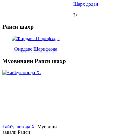
Шарҳ додан
?>
Раиси шаҳр
Фирдавс Шарифзода
Муовинони Раиси шаҳр
Ғайбуллозода Х.
Муовини
аввали Раиси