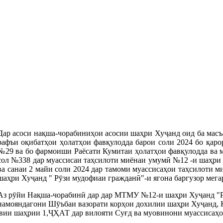
Дар асоси нақша-чорабиниҳои асосии шаҳри Хуҷанд оид ба масъ
рафъи оқибатҳои ҳолатҳои фавқулодда барои соли 2024 бо қаро
№29 ва бо фармоиши Раёсати Кумитаи ҳолатҳои фавқулодда ва м
сол №338 дар муассисаи таҳсилоти миёнаи умумӣ №12 -и шаҳри
ва санаи 2 майи соли 2024 дар тамоми муассисаҳои таҳсилоти 
шаҳри Хуҷанд " Рӯзи мудофиаи гражданӣ"-и ягона баргузор мега
Аз рӯйи Нақша-чорабинӣ дар дар МТМУ №12-и шаҳри Хуҷанд "Рў
намояндагони Шӯъбаи вазорати корҳои дохилии шаҳри Хуҷанд,
вии шаҳрии 1,ҶҲАТ дар вилояти Суғд ва муовинони муассисаҳ