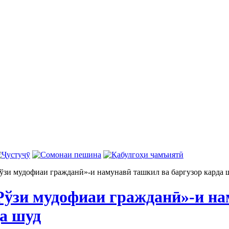
ўзи мудофиаи гражданӣ»-и намунавӣ ташкил ва баргузор карда 
Рўзи мудофиаи гражданӣ»-и н
да шуд