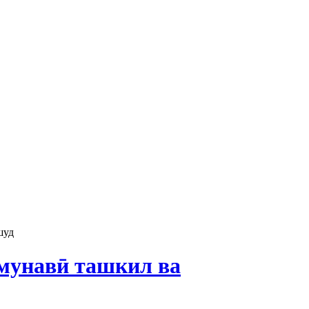
шуд
амунавӣ ташкил ва