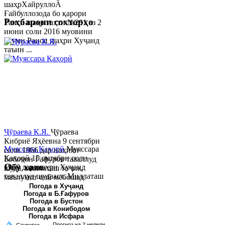
шаҳрХайруллоÂ
Ғайбуллозода бо қарори
Роҳбарони сохторҳо
Раиси шаҳр таҳти №281 аз 2
июни соли 2016 муовини
якуми Раиси шаҳри Хуҷанд
таъин ...
Ҷӯраева К.Я.
Ҷӯраева
Кибриё Яҳёевна 9 сентябри
Муяссара Қаҳорӣ
Муяссара
соли 1966 дар ноҳияи
Қаҳорӣ 15 октябри соли
Бобоҷон Ғафуров таваллуд
Обу хаво
1979 дар шаҳри Хуҷанд
шуда, миллаташ тоҷик,
таваллуд шудааст. Миллаташ
маълумот олӣ мебошад.
тоҷик. Маълумот олӣ. Соли
Соли 1997 Донишг...
Погода в Хуҷанд
Погода в Б.Ғафуров
2002 Донишгоҳи давлатии
Погода в Бустон
Хуҷанд ба...
Погода в Конибодом
Погода в Исфара