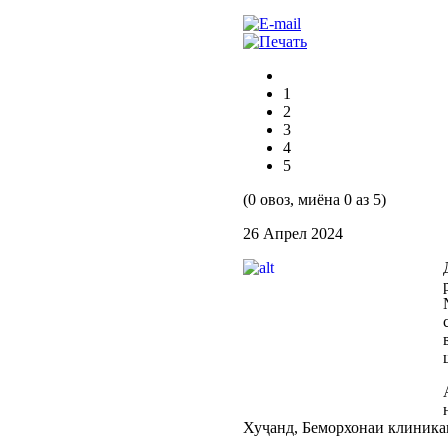
1
2
3
4
5
(0 овоз, миёна 0 аз 5)
26 Апрел 2024
Хуҷанд, Беморхонаи клиника