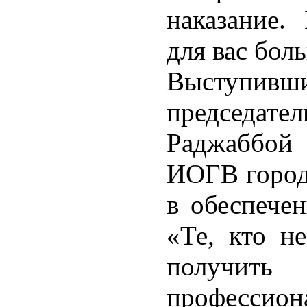
наказание.
для вас бо
Выступивши
председа
Раджаббой 
ИОГВ города
в обеспече
«Те, кто н
получит
профессион