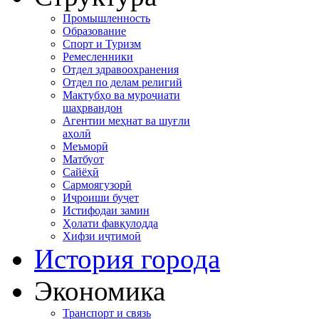
Промышленность
Образование
Спорт и Туризм
Ремесленники
Отдел здравоохранения
Отдел по делам религий
Мактубҳо ва муроҷиати
шаҳрвандон
Агентии меҳнат ва шуғли
аҳолӣ
Меъморӣ
Матбуот
Сайёҳӣ
Сармоягузорӣ
Иҷроиши буҷет
Истифодаи замин
Ҳолати фавқулодда
Хифзи иҷтимоӣ
История города
Экономика
Транспорт и связь