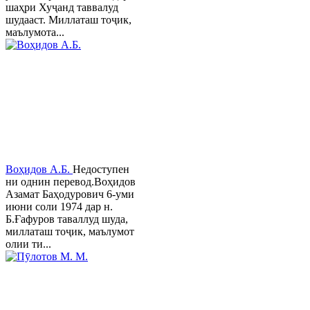
шаҳри Хуҷанд таввалуд
шудааст. Миллаташ тоҷик,
маълумота...
Воҳидов А.Б.
Недоступен
ни однин перевод.Воҳидов
Азамат Баҳодурович 6-уми
июни соли 1974 дар н.
Б.Ғафуров таваллуд шуда,
миллаташ тоҷик, маълумот
олии ти...