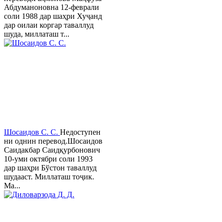
Абдуманоновна 12-феврали
соли 1988 дар шаҳри Хуҷанд
дар оилаи коргар таваллуд
шуда, миллаташ т...
Шосаидов С. С.
Недоступен
ни однин перевод.Шосаидов
Саидакбар Саидқурбонович
10-уми октябри соли 1993
дар шаҳри Бўстон таваллуд
шудааст. Миллаташ тоҷик.
Ма...