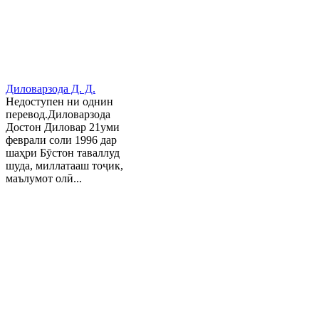
Диловарзода Д. Д.
Недоступен ни однин
перевод.Диловарзода
Достон Диловар 21уми
феврали соли 1996 дар
шаҳри Бӯстон таваллуд
шуда, миллатааш тоҷик,
маълумот олӣ...