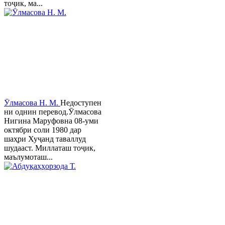
тоҷик, ма...
Ӯлмасова Н. М.
Недоступен
ни однин перевод.Ӯлмасова
Нигина Маруфовна 08-уми
октябри соли 1980 дар
шаҳри Хуҷанд таваллуд
шудааст. Миллаташ тоҷик,
маълумоташ...