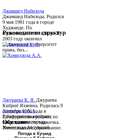
Джамшед Набизода
Джамшед Набизода. Родился
9 мая 1981 года в городе
Худжанде. По
Руководители структур
национальности таджик. В
2003 году окончил
Таджикский университет
права, биз...
Джураева К. Я.
Джураева
Кибриё Яхяевна. Родилась 9
Хомидзода А.А.
сентября 1966 года в
Руководитель аппарата
Б.Гафуровском районе, по
Обу хаво
председателя города
национальности таджичка.
Хомидзода Абдувахоб
Имеет высшее образование.
Абдумаджид родился 8
В 1997 ...
Погода в Хуҷанд