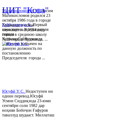
ЦИТ "Кова"
Маликисломов Н. Н.
Насим
Маликисломов родился 23
октября 1986 года в городе
Гайбуллозода Х.
Первый
Худжанде в семье
заместитель председателя
служащего. В 1994 году
города
пошел в среднюю школу
ХуджандГайбуллозода
№18 города Худжанда, ...
Хайрулло назначен на
данную должность по
постановлению
Председателя города ...
Юсуфӣ У. C.
Недоступен ни
однин перевод.Юсуфӣ
Усмон Сиддиқзода 23-юми
сентябри соли 1982 дар
ноҳияи Бобоҷон Ғафуров
таваллуд шудааст. Миллаташ