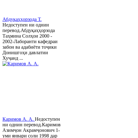
Абдуқаҳҳорзода Т.
Недоступен ни однин
перевод.Абдуқаҳҳорзода
Таҳмина Солҳои 2000 -
2002-Лаборанти кафедраи
забон ва адабиёти тоҷики
Донишгоҳи давлатии
Хуҷанд ...
Каримов А. А.
Недоступен
ни однин перевод.Каримов
Азимҷон Акрамҷонович 1-
уми январи соли 1998 дар