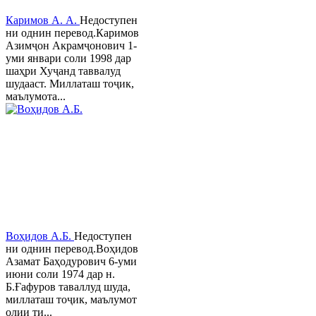
Каримов А. А.
Недоступен
ни однин перевод.Каримов
Азимҷон Акрамҷонович 1-
уми январи соли 1998 дар
шаҳри Хуҷанд таввалуд
шудааст. Миллаташ тоҷик,
маълумота...
Воҳидов А.Б.
Недоступен
ни однин перевод.Воҳидов
Азамат Баҳодурович 6-уми
июни соли 1974 дар н.
Б.Ғафуров таваллуд шуда,
миллаташ тоҷик, маълумот
олии ти...