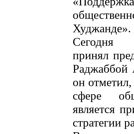
«Поддержка
общественн
Худжанде».
Сегодня 
принял пред
Раджаббой 
он отметил,
сфере общ
является п
стратегии р