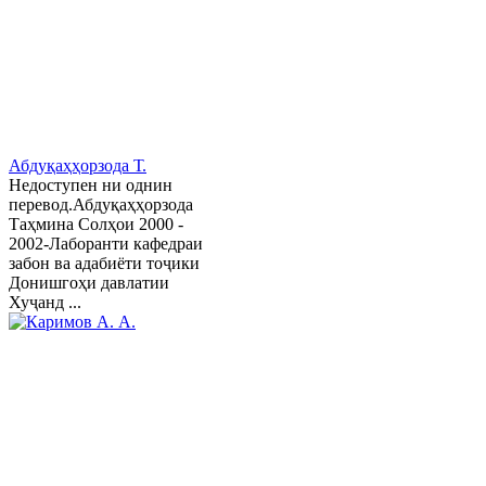
Абдуқаҳҳорзода Т.
Недоступен ни однин
перевод.Абдуқаҳҳорзода
Таҳмина Солҳои 2000 -
2002-Лаборанти кафедраи
забон ва адабиёти тоҷики
Донишгоҳи давлатии
Хуҷанд ...