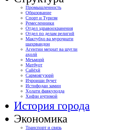
Промышленность
Образование
Спорт и Туризм
Ремесленники
Отдел здравоохранения
Отдел по делам религий
Мактубҳо ва муроҷиати
шаҳрвандон
Агентии меҳнат ва шуғли
аҳолӣ
Меъморӣ
Матбуот
Сайёҳӣ
Сармоягузорӣ
Иҷроиши буҷет
Истифодаи замин
Ҳолати фавқулодда
Хифзи иҷтимоӣ
История города
Экономика
Транспорт и связь