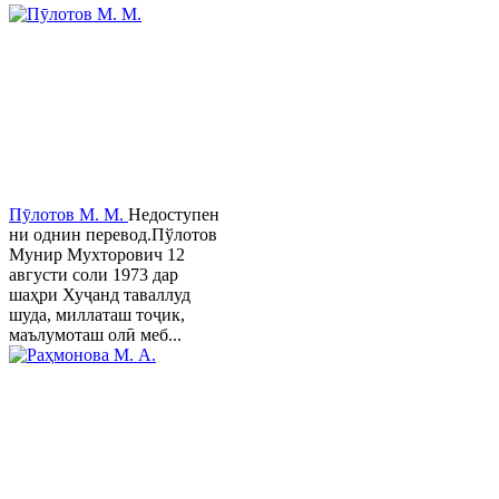
Пӯлотов М. М.
Недоступен
ни однин перевод.Пўлотов
Мунир Мухторович 12
августи соли 1973 дар
шаҳри Хуҷанд таваллуд
шуда, миллаташ тоҷик,
маълумоташ олӣ меб...