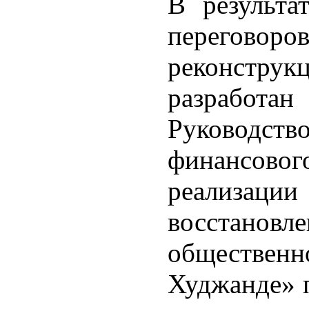
В результа
переговоро
реконстру
разрабо
Руководст
финансов
реализаци
восста
общественн
Худжанде» 