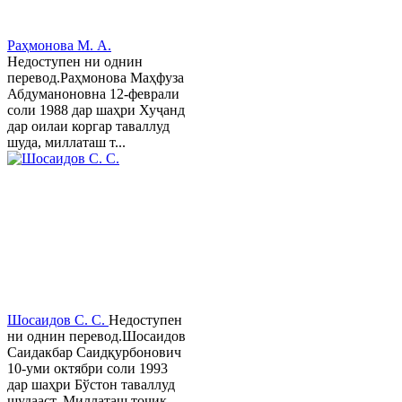
Раҳмонова М. А.
Недоступен ни однин
перевод.Раҳмонова Маҳфуза
Абдуманоновна 12-феврали
соли 1988 дар шаҳри Хуҷанд
дар оилаи коргар таваллуд
шуда, миллаташ т...
Шосаидов С. С.
Недоступен
ни однин перевод.Шосаидов
Саидакбар Саидқурбонович
10-уми октябри соли 1993
дар шаҳри Бўстон таваллуд
шудааст. Миллаташ тоҷик.