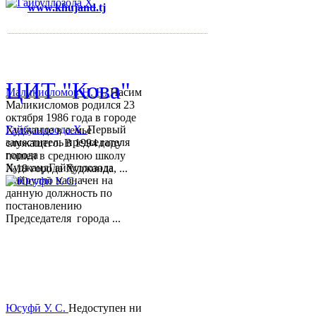
www.khujand.tj
,
e-mail:
mihd.khujand@gmail.com
© 2013-2018 Разработчик и 
ЦИТ "Кова"
Маликисломов Н. Н.
Насим
Маликисломов родился 23
октября 1986 года в городе
Гайбуллозода Х.
Первый
Худжанде в семье
заместитель председателя
служащего. В 1994 году
города
пошел в среднюю школу
ХуджандГайбуллозода
№18 города Худжанда, ...
Хайрулло назначен на
данную должность по
постановлению
Председателя города ...
Юсуфӣ У. C.
Недоступен ни