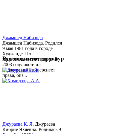
Джамшед Набизода
Джамшед Набизода. Родился
9 мая 1981 года в городе
Худжанде. По
Руководители структур
национальности таджик. В
2003 году окончил
Таджикский университет
права, биз...
Джураева К. Я.
Джураева
Кибриё Яхяевна. Родилась 9