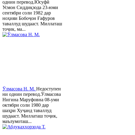
однин перевод.Юсуфӣ
Усмон Сиддиқзода 23-юми
сентябри соли 1982 дар
ноҳияи Бобоҷон Ғафуров
таваллуд шудааст. Миллаташ
тоҷик, ма...
Ӯлмасова Н. М.
Недоступен
ни однин перевод.Ӯлмасова
Нигина Маруфовна 08-уми
октябри соли 1980 дар
шаҳри Хуҷанд таваллуд
шудааст. Миллаташ тоҷик,
маълумоташ...