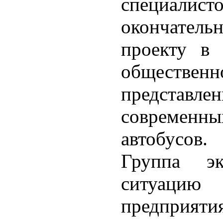
специали
окончател
проекту в 
обществен
предста
современ
автобусов.
Группа эк
ситуаци
предпри