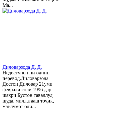
Ма...
Диловарзода Д. Д.
Недоступен ни однин
перевод.Диловарзода
Достон Диловар 21уми
феврали соли 1996 дар
шаҳри Бӯстон таваллуд
шуда, миллатааш тоҷик,
маълумот олӣ...