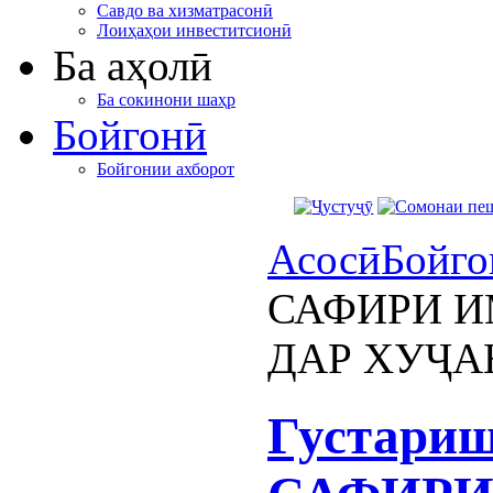
Савдо ва хизматрасонӣ
Лоиҳаҳои инвеститсионӣ
Ба аҳолӣ
Ба сокинони шаҳр
Бойгонӣ
Бойгонии ахборот
Асосӣ
Бойго
САФИРИ И
ДАР ХУҶА
Густариш