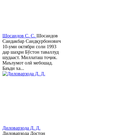
Шосаидов С. С.
Шосаидов
Саидакбар Саидқурбонович
10-уми октябри соли 1993
дар шаҳри Бўстон таваллуд
шудааст. Миллаташ тоҷик.
Маълумот олӣ мебошад.
Баъди ха...
Диловарзода Д. Д.
Диловарзода Достон