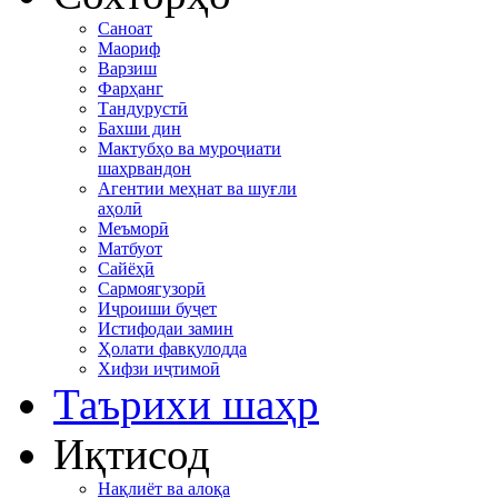
Саноат
Маориф
Варзиш
Фарҳанг
Тандурустӣ
Бахши дин
Мактубҳо ва муроҷиати
шаҳрвандон
Агентии меҳнат ва шуғли
аҳолӣ
Меъморӣ
Матбуот
Сайёҳӣ
Сармоягузорӣ
Иҷроиши буҷет
Истифодаи замин
Ҳолати фавқулодда
Хифзи иҷтимоӣ
Таърихи шаҳр
Иқтисод
Нақлиёт ва алоқа