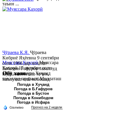
таъин ...
Ҷӯраева К.Я.
Ҷӯраева
Кибриё Яҳёевна 9 сентябри
Муяссара Қаҳорӣ
Муяссара
соли 1966 дар ноҳияи
Қаҳорӣ 15 октябри соли
Бобоҷон Ғафуров таваллуд
Обу хаво
1979 дар шаҳри Хуҷанд
шуда, миллаташ тоҷик,
таваллуд шудааст. Миллаташ
маълумот олӣ мебошад.
тоҷик. Маълумот олӣ. Соли
Соли 1997 Донишг...
Погода в Хуҷанд
Погода в Б.Ғафуров
2002 Донишгоҳи давлатии
Погода в Бустон
Хуҷанд ба...
Погода в Конибодом
Погода в Исфара