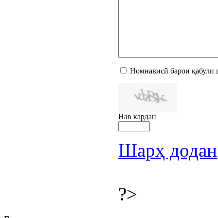
Номнависӣ барои қабули 
Нав кардан
Шарҳ додан
?>