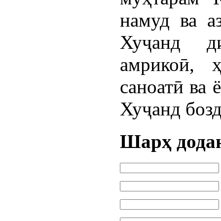
намуд ва а
Хуҷанд д
амрикоӣ, 
саноатӣ ва 
Хуҷанд бозд
Шарҳ дода