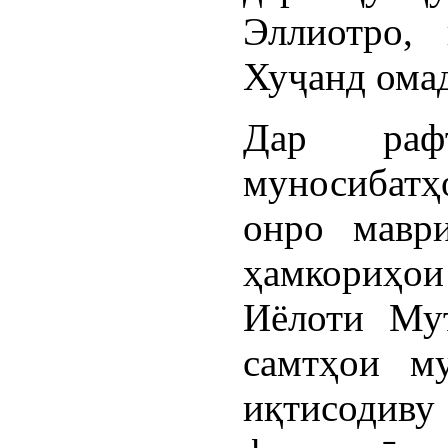
Эллиотро,
Хуҷанд омад
Дар раф
муносибатҳ
онро маври
ҳамкориҳо
Иёлоти Му
самтҳои му
иқтисоди