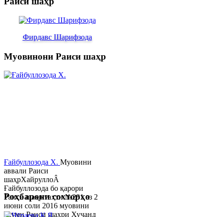
Раиси шаҳр
Фирдавс Шарифзода
Муовинони Раиси шаҳр
Ғайбуллозода Х.
Муовини
аввали Раиси
шаҳрХайруллоÂ
Ғайбуллозода бо қарори
Роҳбарони сохторҳо
Раиси шаҳр таҳти №281 аз 2
июни соли 2016 муовини
якуми Раиси шаҳри Хуҷанд