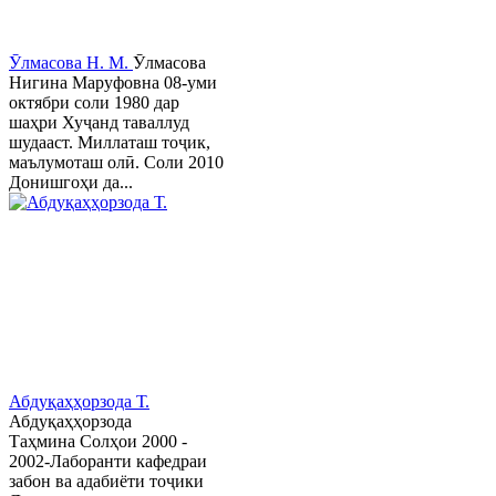
Ӯлмасова Н. М.
Ӯлмасова
Нигина Маруфовна 08-уми
октябри соли 1980 дар
шаҳри Хуҷанд таваллуд
шудааст. Миллаташ тоҷик,
маълумоташ олӣ. Соли 2010
Донишгоҳи да...
Абдуқаҳҳорзода Т.
Абдуқаҳҳорзода
Таҳмина Солҳои 2000 -
2002-Лаборанти кафедраи
забон ва адабиёти тоҷики