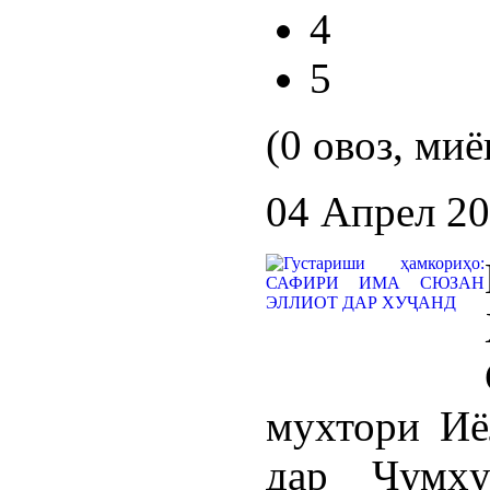
4
5
(0 овоз, миё
04 Апрел 2
мухтори Иё
дар Ҷумҳу