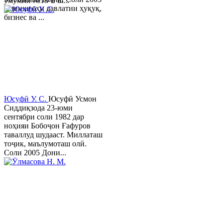
умумии №18-и ш...
Донишгоҳи давлатии ҳуқуқ,
бизнес ва ...
Юсуфӣ У. C.
Юсуфӣ Усмон
Сиддиқзода 23-юми
сентябри соли 1982 дар
ноҳияи Бобоҷон Ғафуров
таваллуд шудааст. Миллаташ
тоҷик, маълумоташ олӣ.
Соли 2005 Дони...