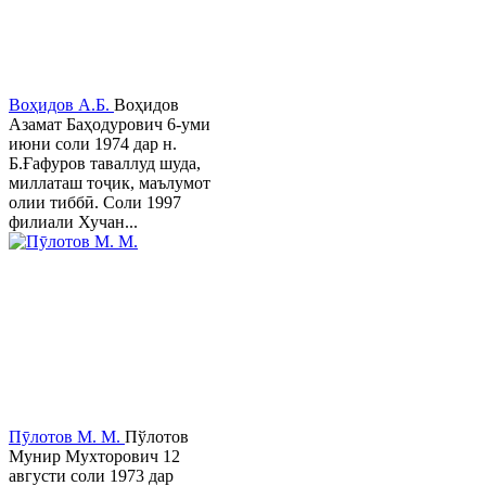
Воҳидов А.Б.
Воҳидов
Азамат Баҳодурович 6-уми
июни соли 1974 дар н.
Б.Ғафуров таваллуд шуда,
миллаташ тоҷик, маълумот
олии тиббӣ. Соли 1997
филиали Хучан...
Пӯлотов М. М.
Пўлотов
Мунир Мухторович 12
августи соли 1973 дар