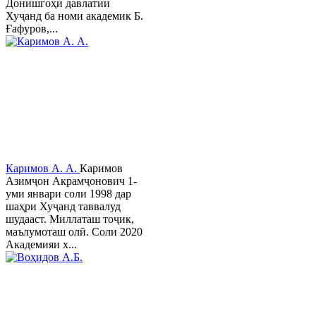
Донишгоҳи давлатии
Хуҷанд ба номи академик Б.
Ғафуров,...
Каримов А. А.
Каримов
Азимҷон Акрамҷонович 1-
уми январи соли 1998 дар
шаҳри Хуҷанд таввалуд
шудааст. Миллаташ тоҷик,
маълумоташ олӣ. Соли 2020
Академияи х...