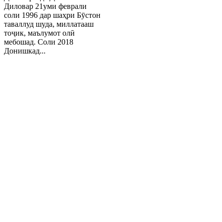
Диловар 21уми феврали
соли 1996 дар шаҳри Бӯстон
таваллуд шуда, миллатааш
тоҷик, маълумот олӣ
мебошад. Соли 2018
Донишкад...