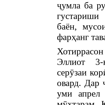
ҷумла ба ру
густариши
баён, мусо
фарҳанг тав
Хотиррас
Эллиот 3
серӯзаи кор
овард. Дар 
уми апрел 
мӯҳтарам Қ