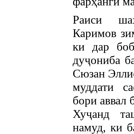
фарҳангӣ ма
Раиси ша
Каримов зи
ки дар боб
дуҷониба ба
Сюзан Эллио
муддати с
бори аввал 
Хуҷанд та
намуд, ки б