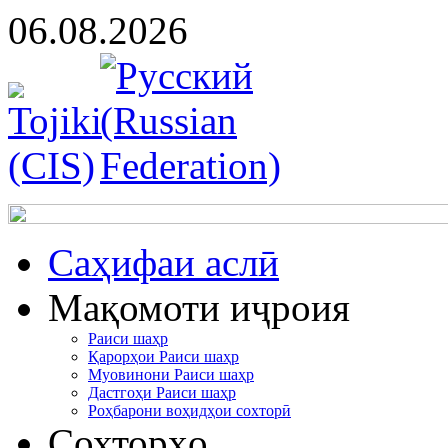
06.08.2026
Cаҳифаи аслӣ
Мақомоти иҷроия
Раиси шаҳр
Қарорҳои Раиси шаҳр
Муовинони Раиси шаҳр
Дастгоҳи Раиси шаҳр
Роҳбарони воҳидҳои сохторӣ
Сохторҳо