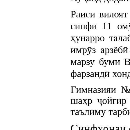
Раиси вилоят
синфи 11 ом
ҳунарро тала
имрӯз арзёбӣ
марзу буми В
фарзандӣ хон
Гимназияи №
шаҳр ҷойгир 
таълиму тарб
Синфхонаи 