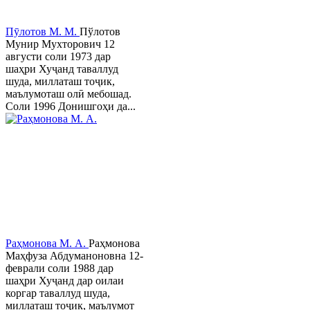
Пӯлотов М. М.
Пўлотов
Мунир Мухторович 12
августи соли 1973 дар
шаҳри Хуҷанд таваллуд
шуда, миллаташ тоҷик,
маълумоташ олӣ мебошад.
Соли 1996 Донишгоҳи да...
Раҳмонова М. А.
Раҳмонова
Маҳфуза Абдуманоновна 12-
феврали соли 1988 дар
шаҳри Хуҷанд дар оилаи
коргар таваллуд шуда,
миллаташ тоҷик, маълумот