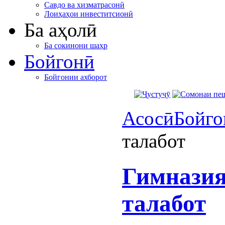
Савдо ва хизматрасонӣ
Лоиҳаҳои инвеститсионӣ
Ба аҳолӣ
Ба сокинони шаҳр
Бойгонӣ
Бойгонии ахборот
Асосӣ
Бойго
талабот
Гимназия
талабот