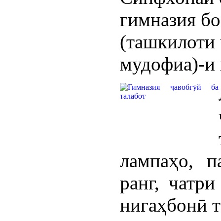
гимназия б
(ташкилоти
мудофиа)-и 
лампаҳо, п
ранг, чатр
нигаҳбонӣ т