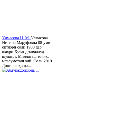
Ӯлмасова Н. М.
Ӯлмасова
Нигина Маруфовна 08-уми
октябри соли 1980 дар
шаҳри Хуҷанд таваллуд
шудааст. Миллаташ тоҷик,
маълумоташ олӣ. Соли 2010
Донишгоҳи да...