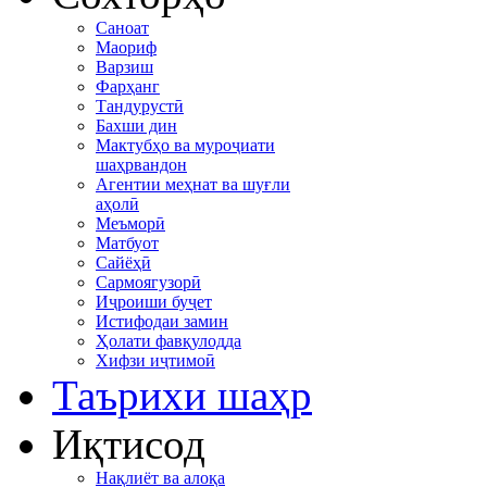
Саноат
Маориф
Варзиш
Фарҳанг
Тандурустӣ
Бахши дин
Мактубҳо ва муроҷиати
шаҳрвандон
Агентии меҳнат ва шуғли
аҳолӣ
Меъморӣ
Матбуот
Сайёҳӣ
Сармоягузорӣ
Иҷроиши буҷет
Истифодаи замин
Ҳолати фавқулодда
Хифзи иҷтимоӣ
Таърихи шаҳр
Иқтисод
Нақлиёт ва алоқа