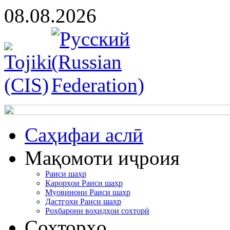
08.08.2026
Cаҳифаи аслӣ
Мақомоти иҷроия
Раиси шаҳр
Қарорҳои Раиси шаҳр
Муовинони Раиси шаҳр
Дастгоҳи Раиси шаҳр
Роҳбарони воҳидҳои сохторӣ
Сохторҳо