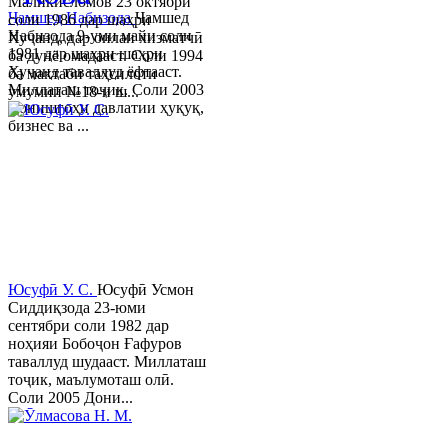
Маликисломов 23 октябри
Ҷамшед Набизода
Ҷамшед
соли 1986 дар шаҳри
Набизода 9-уми майи соли
Хуҷанд, дар оилаи хизматчӣ
1981 дар шаҳри шаҳри
ба дунё омадааст. Соли 1994
Хуҷанд таваллуд ёфтааст.
ба мактаби таҳсилоти
Миллаташ тоҷик. Соли 2003
умумии №18-и ш...
Донишгоҳи давлатии ҳуқуқ,
бизнес ва ...
Юсуфӣ У. C.
Юсуфӣ Усмон
Сиддиқзода 23-юми
сентябри соли 1982 дар
ноҳияи Бобоҷон Ғафуров
таваллуд шудааст. Миллаташ
тоҷик, маълумоташ олӣ.
Соли 2005 Дони...