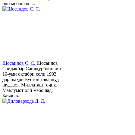
олӣ мебошад. ...
Шосаидов С. С.
Шосаидов
Саидакбар Саидқурбонович
10-уми октябри соли 1993
дар шаҳри Бўстон таваллуд
шудааст. Миллаташ тоҷик.
Маълумот олӣ мебошад.
Баъди ха...