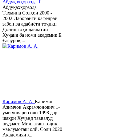
Абдуқаҳҳорзода Т.
Абдуқаҳҳорзода
Таҳмина Солҳои 2000 -
2002-Лаборанти кафедраи
забон ва адабиёти тоҷики
Донишгоҳи давлатии
Хуҷанд ба номи академик Б.
Ғафуров,...
Каримов А. А.
Каримов
Азимҷон Акрамҷонович 1-
уми январи соли 1998 дар
шаҳри Хуҷанд таввалуд
шудааст. Миллаташ тоҷик,
маълумоташ олӣ. Соли 2020
Академияи х...