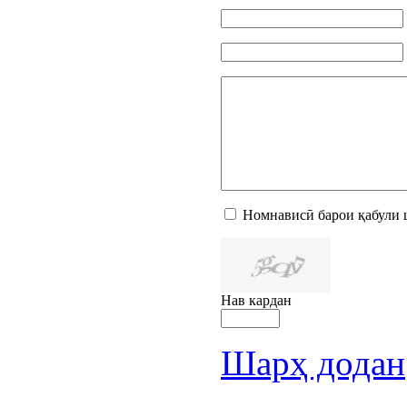
Номнависӣ барои қабули 
Нав кардан
Шарҳ додан