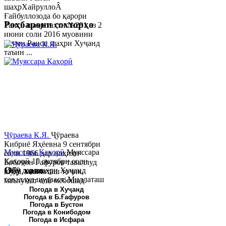
шаҳрХайруллоÂ
Ғайбуллозода бо қарори
Роҳбарони сохторҳо
Раиси шаҳр таҳти №281 аз 2
июни соли 2016 муовини
якуми Раиси шаҳри Хуҷанд
таъин ...
Ҷӯраева К.Я.
Ҷӯраева
Кибриё Яҳёевна 9 сентябри
Муяссара Қаҳорӣ
Муяссара
соли 1966 дар ноҳияи
Қаҳорӣ 15 октябри соли
Бобоҷон Ғафуров таваллуд
Обу хаво
1979 дар шаҳри Хуҷанд
шуда, миллаташ тоҷик,
таваллуд шудааст. Миллаташ
маълумот олӣ мебошад.
тоҷик. Маълумот олӣ. Соли
Соли 1997 Донишг...
Погода в Хуҷанд
Погода в Б.Ғафуров
2002 Донишгоҳи давлатии
Погода в Бустон
Хуҷанд ба...
Погода в Конибодом
Погода в Исфара