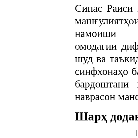
Сипас Раиси 
машғулият
намоиши 
омодагии ди
шуд ва таъки
синфхонаҳо б
бардоштани 
наврасон манф
Шарҳ дода