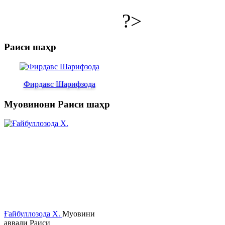
?>
Раиси шаҳр
Фирдавс Шарифзода
Муовинони Раиси шаҳр
Ғайбуллозода Х.
Муовини
аввали Раиси