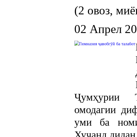
(2 овоз, миё
02 Апрел 2
Ҷумҳурии Т
омодагии ди
уми ба ном
Хуҷанд дидан 