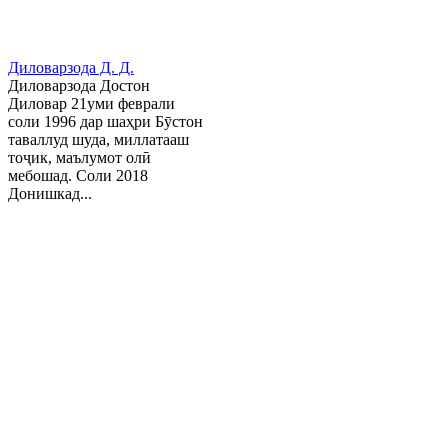
Диловарзода Д. Д.
Диловарзода Достон
Диловар 21уми феврали
соли 1996 дар шаҳри Бӯстон
таваллуд шуда, миллатааш
тоҷик, маълумот олӣ
мебошад. Соли 2018
Донишкад...