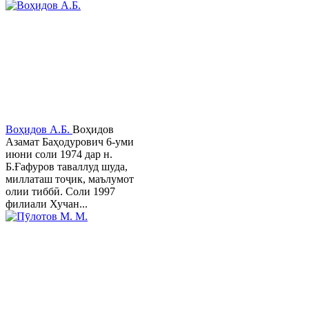
Воҳидов А.Б.
Воҳидов
Азамат Баҳодурович 6-уми
июни соли 1974 дар н.
Б.Ғафуров таваллуд шуда,
миллаташ тоҷик, маълумот
олии тиббӣ. Соли 1997
филиали Хучан...