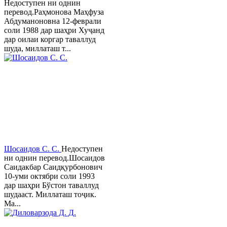
Недоступен ни однин
перевод.Раҳмонова Маҳфуза
Абдуманоновна 12-феврали
соли 1988 дар шаҳри Хуҷанд
дар оилаи коргар таваллуд
шуда, миллаташ т...
Шосаидов С. С.
Недоступен
ни однин перевод.Шосаидов
Саидакбар Саидқурбонович
10-уми октябри соли 1993
дар шаҳри Бўстон таваллуд
шудааст. Миллаташ тоҷик.
Ма...