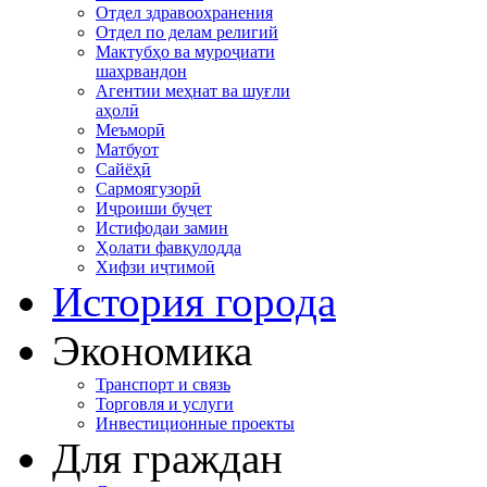
Отдел здравоохранения
Отдел по делам религий
Мактубҳо ва муроҷиати
шаҳрвандон
Агентии меҳнат ва шуғли
аҳолӣ
Меъморӣ
Матбуот
Сайёҳӣ
Сармоягузорӣ
Иҷроиши буҷет
Истифодаи замин
Ҳолати фавқулодда
Хифзи иҷтимоӣ
История города
Экономика
Транспорт и связь
Торговля и услуги
Инвестиционные проекты
Для граждан