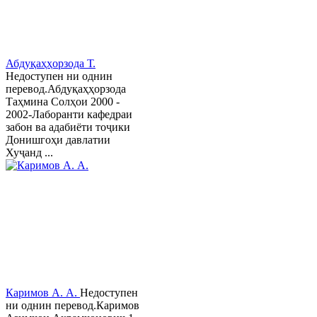
Абдуқаҳҳорзода Т.
Недоступен ни однин
перевод.Абдуқаҳҳорзода
Таҳмина Солҳои 2000 -
2002-Лаборанти кафедраи
забон ва адабиёти тоҷики
Донишгоҳи давлатии
Хуҷанд ...
Каримов А. А.
Недоступен
ни однин перевод.Каримов