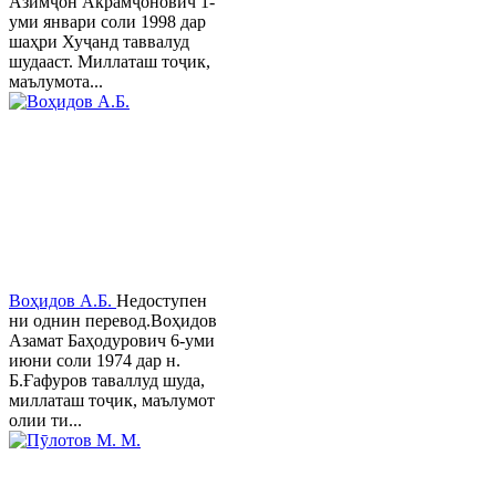
Азимҷон Акрамҷонович 1-
уми январи соли 1998 дар
шаҳри Хуҷанд таввалуд
шудааст. Миллаташ тоҷик,
маълумота...
Воҳидов А.Б.
Недоступен
ни однин перевод.Воҳидов
Азамат Баҳодурович 6-уми
июни соли 1974 дар н.
Б.Ғафуров таваллуд шуда,
миллаташ тоҷик, маълумот
олии ти...