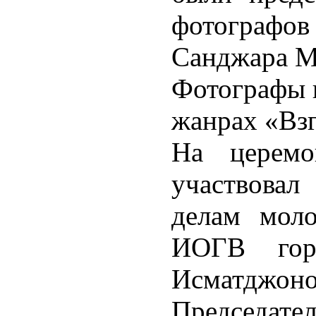
фотографо
Санджара М
Фотографы п
жанрах «Вз
На церемо
участвовал
делам моло
ИОГВ гор
Исматджо
Председат