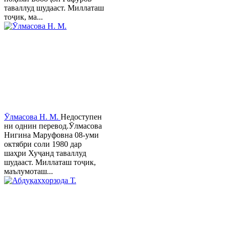
таваллуд шудааст. Миллаташ
тоҷик, ма...
Ӯлмасова Н. М.
Недоступен
ни однин перевод.Ӯлмасова
Нигина Маруфовна 08-уми
октябри соли 1980 дар
шаҳри Хуҷанд таваллуд
шудааст. Миллаташ тоҷик,
маълумоташ...