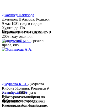
Джамшед Набизода
Джамшед Набизода. Родился
9 мая 1981 года в городе
Худжанде. По
Руководители структур
национальности таджик. В
2003 году окончил
Таджикский университет
права, биз...
Джураева К. Я.
Джураева
Кибриё Яхяевна. Родилась 9
Хомидзода А.А.
сентября 1966 года в
Руководитель аппарата
Б.Гафуровском районе, по
Обу хаво
председателя города
национальности таджичка.
Хомидзода Абдувахоб
Имеет высшее образование.