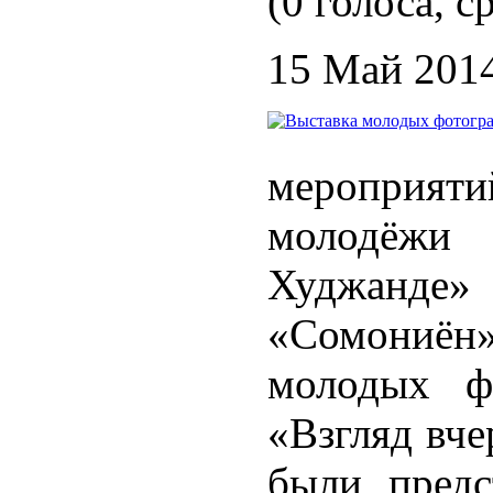
(0 голоса, с
15 Май 201
мероприя
молодёжи 
Худжанде»
«Сомониё
молодых ф
«Взгляд вче
были предс