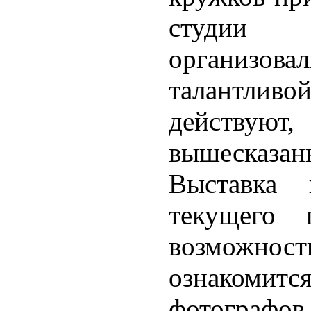
студии ф
организовал
талантлив
действуют,
вышесказан
Выставка
текущего 
возможнос
ознакомит
фотографов