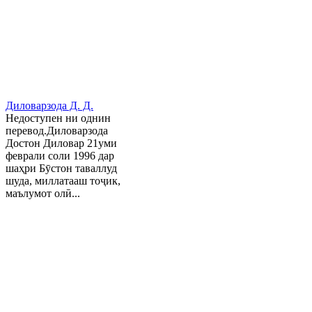
Диловарзода Д. Д.
Недоступен ни однин
перевод.Диловарзода
Достон Диловар 21уми
феврали соли 1996 дар
шаҳри Бӯстон таваллуд
шуда, миллатааш тоҷик,
маълумот олӣ...