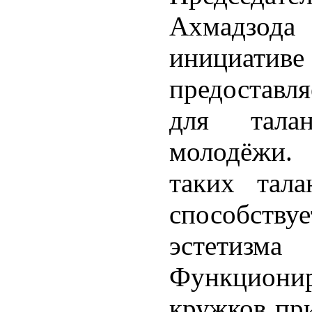
Ахмадзода
инициа
предоставля
для тала
молодёжи.
таких тал
способст
эстетиз
Функцион
кружков при