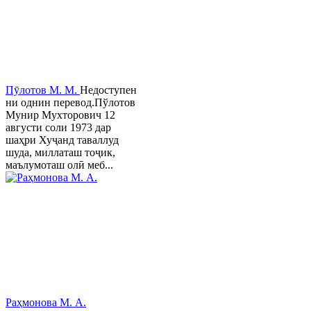
Пӯлотов М. М.
Недоступен
ни однин перевод.Пўлотов
Мунир Мухторович 12
августи соли 1973 дар
шаҳри Хуҷанд таваллуд
шуда, миллаташ тоҷик,
маълумоташ олӣ меб...
Раҳмонова М. А.