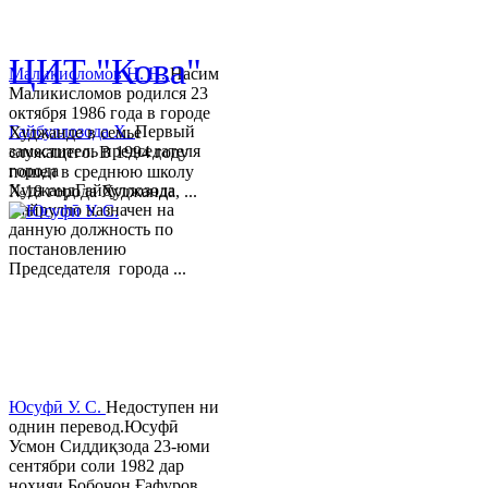
© 2013-2018 Разработчик и 
ЦИТ "Кова"
Маликисломов Н. Н.
Насим
Маликисломов родился 23
октября 1986 года в городе
Гайбуллозода Х.
Первый
Худжанде в семье
заместитель председателя
служащего. В 1994 году
города
пошел в среднюю школу
ХуджандГайбуллозода
№18 города Худжанда, ...
Хайрулло назначен на
данную должность по
постановлению
Председателя города ...
Юсуфӣ У. C.
Недоступен ни
однин перевод.Юсуфӣ
Усмон Сиддиқзода 23-юми
сентябри соли 1982 дар
ноҳияи Бобоҷон Ғафуров