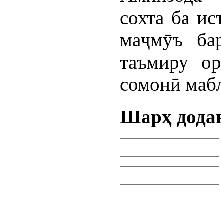
сохта ба ис
маҷмӯъ ба
таъмиру о
сомонӣ мабл
Шарҳ дода