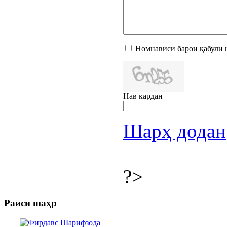
Номнависӣ барои қабули 
Нав кардан
Шарҳ додан
?>
Раиси шаҳр