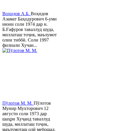
Воҳидов А.Б.
Воҳидов
Азамат Баҳодурович 6-уми
июни соли 1974 дар н.
Б.Ғафуров таваллуд шуда,
миллаташ тоҷик, маълумот
олии тиббӣ. Соли 1997
филиали Хучан...
Пӯлотов М. М.
Пўлотов
Мунир Мухторович 12
августи соли 1973 дар
шаҳри Хуҷанд таваллуд
шуда, миллаташ тоҷик,
маълумоташ олӣ мебошад.