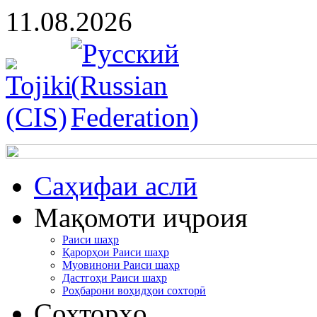
11.08.2026
Cаҳифаи аслӣ
Мақомоти иҷроия
Раиси шаҳр
Қарорҳои Раиси шаҳр
Муовинони Раиси шаҳр
Дастгоҳи Раиси шаҳр
Роҳбарони воҳидҳои сохторӣ
Сохторҳо