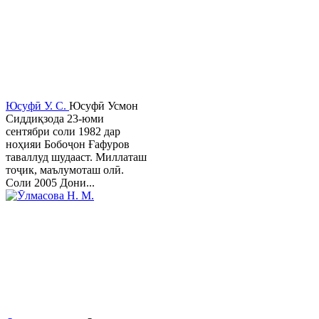
Юсуфӣ У. C.
Юсуфӣ Усмон
Сиддиқзода 23-юми
сентябри соли 1982 дар
ноҳияи Бобоҷон Ғафуров
таваллуд шудааст. Миллаташ
тоҷик, маълумоташ олӣ.
Соли 2005 Дони...