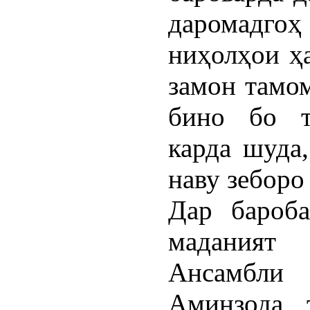
даромадг
ниҳолҳои ҳ
замон тамо
бино бо т
карда шуда
наву зеборо
Дар бароб
маданият 
Ансамбли 
Аминзода 