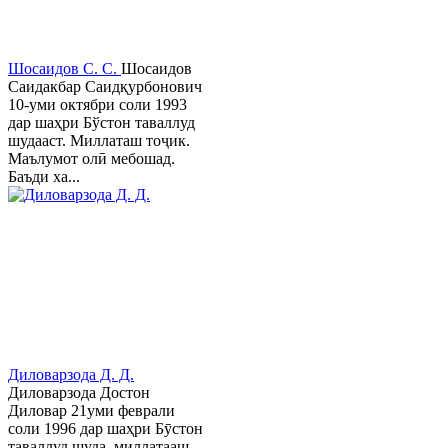
Шосаидов С. С.
Шосаидов
Саидакбар Саидқурбонович
10-уми октябри соли 1993
дар шаҳри Бўстон таваллуд
шудааст. Миллаташ тоҷик.
Маълумот олӣ мебошад.
Баъди ха...
Диловарзода Д. Д.
Диловарзода Достон
Диловар 21уми феврали
соли 1996 дар шаҳри Бӯстон
таваллуд шуда, миллатааш