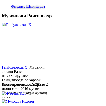
Фирдавс Шарифзода
Муовинони Раиси шаҳр
Ғайбуллозода Х.
Муовини
аввали Раиси
шаҳрХайруллоÂ
Ғайбуллозода бо қарори
Роҳбарони сохторҳо
Раиси шаҳр таҳти №281 аз 2
июни соли 2016 муовини
якуми Раиси шаҳри Хуҷанд
таъин ...