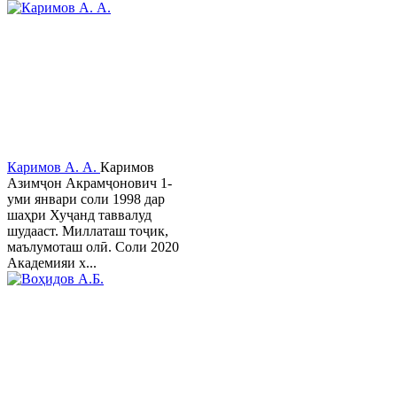
Каримов А. А.
Каримов
Азимҷон Акрамҷонович 1-
уми январи соли 1998 дар
шаҳри Хуҷанд таввалуд
шудааст. Миллаташ тоҷик,
маълумоташ олӣ. Соли 2020
Академияи х...