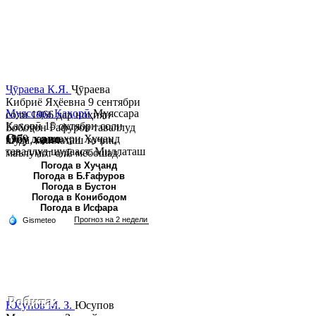
Ҷӯраева К.Я.
Ҷӯраева
Кибриё Яҳёевна 9 сентябри
Муяссара Қаҳорӣ
Муяссара
соли 1966 дар ноҳияи
Қаҳорӣ 15 октябри соли
Бобоҷон Ғафуров таваллуд
Обу хаво
1979 дар шаҳри Хуҷанд
шуда, миллаташ тоҷик,
таваллуд шудааст. Миллаташ
маълумот олӣ мебошад.
тоҷик. Маълумот олӣ. Соли
Соли 1997 Донишг...
Погода в Хуҷанд
Погода в Б.Ғафуров
2002 Донишгоҳи давлатии
Погода в Бустон
Хуҷанд ба...
Погода в Конибодом
Погода в Исфара
Робита:
Юсупов М. З.
Юсупов