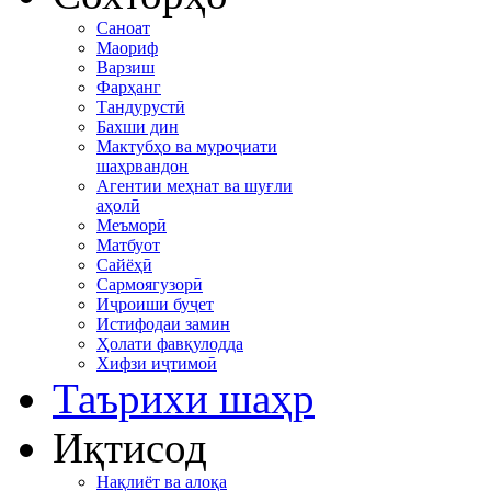
Саноат
Маориф
Варзиш
Фарҳанг
Тандурустӣ
Бахши дин
Мактубҳо ва муроҷиати
шаҳрвандон
Агентии меҳнат ва шуғли
аҳолӣ
Меъморӣ
Матбуот
Сайёҳӣ
Сармоягузорӣ
Иҷроиши буҷет
Истифодаи замин
Ҳолати фавқулодда
Хифзи иҷтимоӣ
Таърихи шаҳр
Иқтисод
Нақлиёт ва алоқа