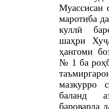
Муассисаи 
маротиба да
куллӣ бар
шаҳри Хуҷ
ҳангоми бо
№ 1 ба роҳб
таъмиргаро
мазкурро 
баланд а
бароварда д