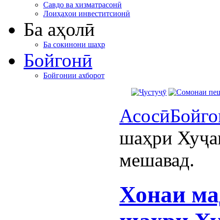
Савдо ва хизматрасонӣ
Лоиҳаҳои инвеститсионӣ
Ба аҳолӣ
Ба сокинони шаҳр
Бойгонӣ
Бойгонии ахборот
Асосӣ
Бойго
шаҳри Хуҷа
мешавад.
Хонаи ма