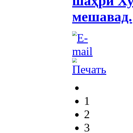
шаҳри Ху
мешавад.
1
2
3