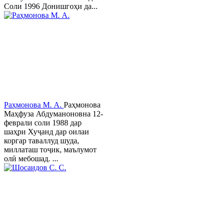
Соли 1996 Донишгоҳи да...
Раҳмонова М. А.
Раҳмонова
Маҳфуза Абдуманоновна 12-
феврали соли 1988 дар
шаҳри Хуҷанд дар оилаи
коргар таваллуд шуда,
миллаташ тоҷик, маълумот
олӣ мебошад. ...