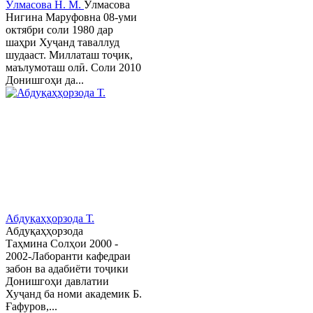
Ӯлмасова Н. М.
Ӯлмасова
Нигина Маруфовна 08-уми
октябри соли 1980 дар
шаҳри Хуҷанд таваллуд
шудааст. Миллаташ тоҷик,
маълумоташ олӣ. Соли 2010
Донишгоҳи да...
Абдуқаҳҳорзода Т.
Абдуқаҳҳорзода
Таҳмина Солҳои 2000 -
2002-Лаборанти кафедраи
забон ва адабиёти тоҷики
Донишгоҳи давлатии
Хуҷанд ба номи академик Б.
Ғафуров,...