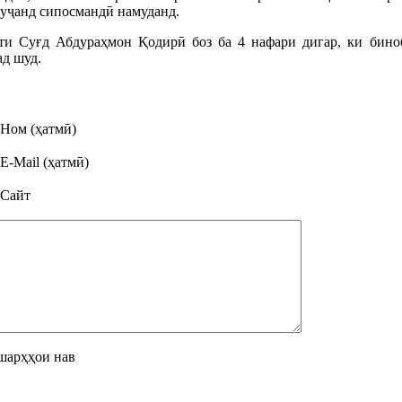
уҷанд сипосмандӣ намуданд.
ти Суғд Абдураҳмон Қодирӣ боз ба 4 нафари дигар, ки биноб
ад шуд.
Ном (ҳатмӣ)
E-Mail (ҳатмӣ)
Сайт
шарҳҳои нав