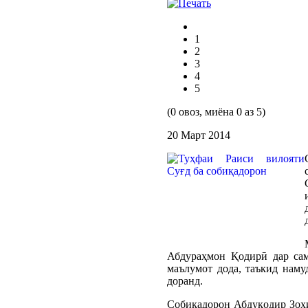
1
2
3
4
5
(0 овоз, миёна 0 аз 5)
20 Март 2014
Абдураҳмон Қодирӣ дар сам
маълумот дода, таъкид наму
доранд.
Собиқадорон Абдуқодир Зоҳи