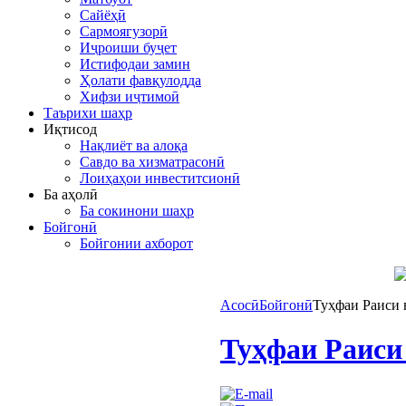
Сайёҳӣ
Сармоягузорӣ
Иҷроиши буҷет
Истифодаи замин
Ҳолати фавқулодда
Хифзи иҷтимоӣ
Таърихи шаҳр
Иқтисод
Нақлиёт ва алоқа
Савдо ва хизматрасонӣ
Лоиҳаҳои инвеститсионӣ
Ба аҳолӣ
Ба сокинони шаҳр
Бойгонӣ
Бойгонии ахборот
Асосӣ
Бойгонӣ
Туҳфаи Раиси 
Туҳфаи Раиси