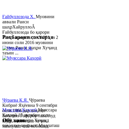
Ғайбуллозода Х.
Муовини
аввали Раиси
шаҳрХайруллоÂ
Ғайбуллозода бо қарори
Роҳбарони сохторҳо
Раиси шаҳр таҳти №281 аз 2
июни соли 2016 муовини
якуми Раиси шаҳри Хуҷанд
таъин ...
Ҷӯраева К.Я.
Ҷӯраева
Кибриё Яҳёевна 9 сентябри
Муяссара Қаҳорӣ
Муяссара
соли 1966 дар ноҳияи
Қаҳорӣ 15 октябри соли
Бобоҷон Ғафуров таваллуд
Обу хаво
1979 дар шаҳри Хуҷанд
шуда, миллаташ тоҷик,
таваллуд шудааст. Миллаташ
маълумот олӣ мебошад.