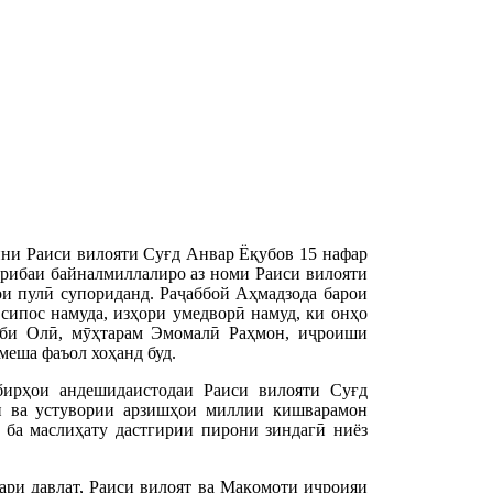
ни Раиси вилояти Суғд Анвар Ёқубов 15 нафар
рибаи байналмиллалиро аз номи Раиси вилояти
ои пулӣ супориданд. Раҷаббой Аҳмадзода барои
сипос намуда, изҳори умедворӣ намуд, ки онҳо
оби Олӣ, мӯҳтарам Эмомалӣ Раҳмон, иҷроиши
еша фаъол хоҳанд буд.
ирҳои андешидаистодаи Раиси вилояти Суғд
гӣ ва устувории арзишҳои миллии кишварамон
 ба маслиҳату дастгирии пирони зиндагӣ ниёз
ари давлат, Раиси вилоят ва Мақомоти иҷроияи