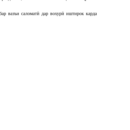
ар вазъи саломатӣ дар вохурӣ иштирок карда