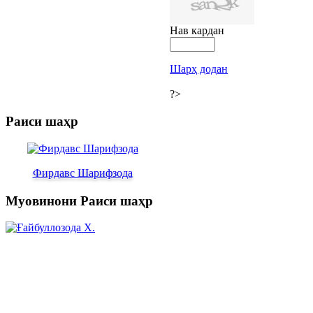
Нав кардан
Шарҳ додан
?>
Раиси шаҳр
Фирдавс Шарифзода
Муовинони Раиси шаҳр