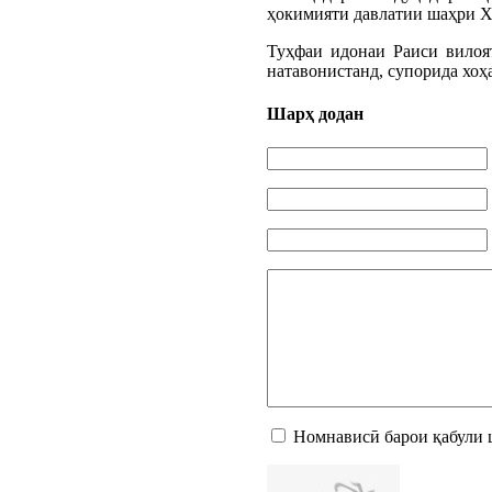
ҳокимияти давлатии шаҳри Х
Туҳфаи идонаи Раиси вилоя
натавонистанд, супорида хоҳ
Шарҳ додан
Номнависӣ барои қабули 