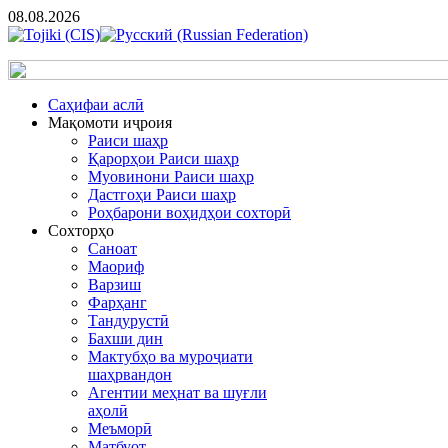
08.08.2026
Cаҳифаи аслӣ
Мақомоти иҷроия
Раиси шаҳр
Қарорҳои Раиси шаҳр
Муовинони Раиси шаҳр
Дастгоҳи Раиси шаҳр
Роҳбарони воҳидҳои сохторӣ
Сохторҳо
Саноат
Маориф
Варзиш
Фарҳанг
Тандурустӣ
Бахши дин
Мактубҳо ва муроҷиати
шаҳрвандон
Агентии меҳнат ва шуғли
аҳолӣ
Меъморӣ
Матбуот