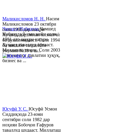
Маликисломов Н. Н.
Насим
Маликисломов 23 октябри
Ҷамшед Набизода
Ҷамшед
соли 1986 дар шаҳри
Набизода 9-уми майи соли
Хуҷанд, дар оилаи хизматчӣ
1981 дар шаҳри шаҳри
ба дунё омадааст. Соли 1994
Хуҷанд таваллуд ёфтааст.
ба мактаби таҳсилоти
Миллаташ тоҷик. Соли 2003
умумии №18-и ш...
Донишгоҳи давлатии ҳуқуқ,
бизнес ва ...
Юсуфӣ У. C.
Юсуфӣ Усмон
Сиддиқзода 23-юми
сентябри соли 1982 дар
ноҳияи Бобоҷон Ғафуров
таваллуд шудааст. Миллаташ