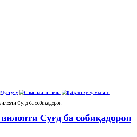
вилояти Суғд ба собиқадорон
 вилояти Суғд ба собиқадорон