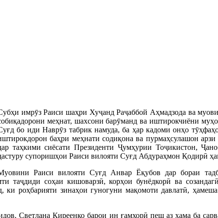
Субҳи имрӯз Раиси шаҳри Хуҷанд Раҷаббой Аҳмадзода ва муови
собиқадорони меҳнат, шахсони барӯманд ва иштирокчиёни муҳо
Суғд бо иди Наврӯз табрик намуда, ба ҳар кадоми онҳо тӯҳфаҳ
иштирокдорон баҳри меҳнати содиқона ва пурмаҳсулашон арзи 
дар таҳкими сиёсати Президенти Ҷумҳурии Тоҷикистон, Ҷан
дастуру супоришҳои Раиси вилояти Суғд Абдураҳмон Қодирӣ ҳам
Муовини Раиси вилояти Суғд Анвар Ёқубов дар бораи тадб
ти таҷдиди соҳаи кишоварзӣ, корҳои бунёдкорӣ ва созанда
д, ки роҳбарияти зинаҳои гуногуни мақомоти давлатӣ, ҳамеша
дов, Светлана Киреенко барои ин ғамхорӣ пеш аз ҳама ба сарв