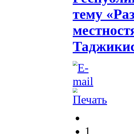
тему «Ра
местност
Таджики
1