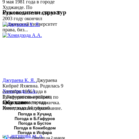
9 мая 1981 года в городе
Худжанде. По
Руководители структур
национальности таджик. В
2003 году окончил
Таджикский университет
права, биз...
Джураева К. Я.
Джураева
Кибриё Яхяевна. Родилась 9
Хомидзода А.А.
сентября 1966 года в
Руководитель аппарата
Б.Гафуровском районе, по
Обу хаво
председателя города
национальности таджичка.
Хомидзода Абдувахоб
Имеет высшее образование.
Абдумаджид родился 8
В 1997 ...
Погода в Хуҷанд
Погода в Б.Ғафуров
июня 1978 года в городе
Погода в Бустон
Худжанде. По
Погода в Конибодом
национальности...
Погода в Исфара