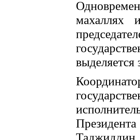
Одноврем
махаллях 
председ
государ
выделяется 
Коорд
государс
исполнит
Президента
Таджидди