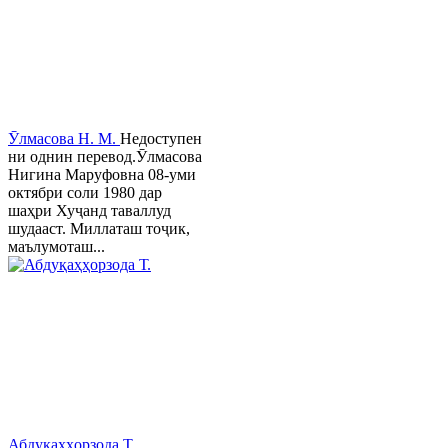
Ӯлмасова Н. М.
Недоступен
ни однин перевод.Ӯлмасова
Нигина Маруфовна 08-уми
октябри соли 1980 дар
шаҳри Хуҷанд таваллуд
шудааст. Миллаташ тоҷик,
маълумоташ...
Абдуқаҳҳорзода Т.