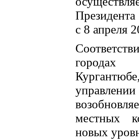
осуществл
Президента
с 8 апреля 2
Соответст
городах
Кургантюбе
управлен
возобновл
местных к
новых уровн