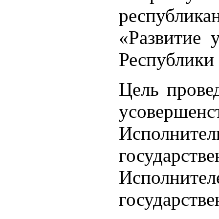
республик
«Развитие 
Республики
Цель провед
усоверше
Исполн
государ
Исполнит
государс