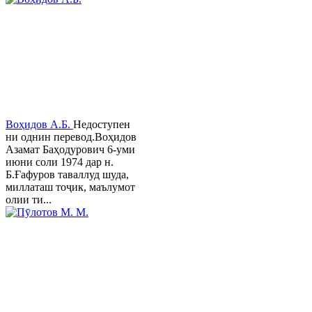
Воҳидов А.Б.
Недоступен
ни однин перевод.Воҳидов
Азамат Баҳодурович 6-уми
июни соли 1974 дар н.
Б.Ғафуров таваллуд шуда,
миллаташ тоҷик, маълумот
олии ти...