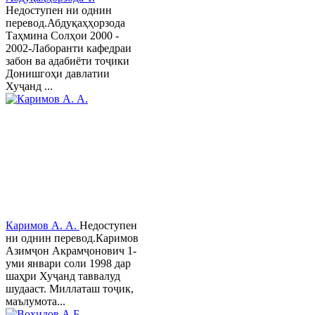
Недоступен ни однин
перевод.Абдуқаҳҳорзода
Таҳмина Солҳои 2000 -
2002-Лаборанти кафедраи
забон ва адабиёти тоҷики
Донишгоҳи давлатии
Хуҷанд ...
Каримов А. А.
Недоступен
ни однин перевод.Каримов
Азимҷон Акрамҷонович 1-
уми январи соли 1998 дар
шаҳри Хуҷанд таввалуд
шудааст. Миллаташ тоҷик,
маълумота...