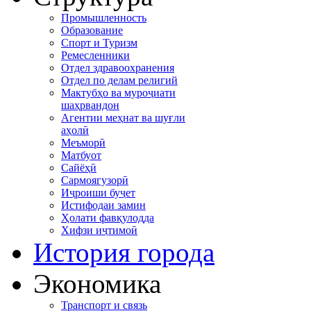
Промышленность
Образование
Спорт и Туризм
Ремесленники
Отдел здравоохранения
Отдел по делам религий
Мактубҳо ва муроҷиати
шаҳрвандон
Агентии меҳнат ва шуғли
аҳолӣ
Меъморӣ
Матбуот
Сайёҳӣ
Сармоягузорӣ
Иҷроиши буҷет
Истифодаи замин
Ҳолати фавқулодда
Хифзи иҷтимоӣ
История города
Экономика
Транспорт и связь