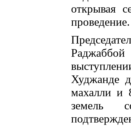
открывая с
проведение.
Председа
Раджаббо
выступлени
Худжанде д
махалли и 
земель с
подтвержде