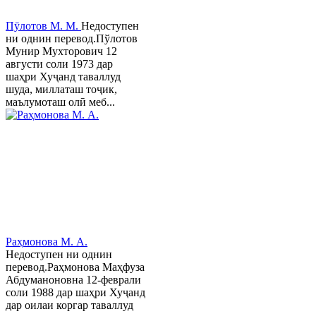
Пӯлотов М. М.
Недоступен
ни однин перевод.Пўлотов
Мунир Мухторович 12
августи соли 1973 дар
шаҳри Хуҷанд таваллуд
шуда, миллаташ тоҷик,
маълумоташ олӣ меб...
Раҳмонова М. А.
Недоступен ни однин
перевод.Раҳмонова Маҳфуза
Абдуманоновна 12-феврали
соли 1988 дар шаҳри Хуҷанд
дар оилаи коргар таваллуд