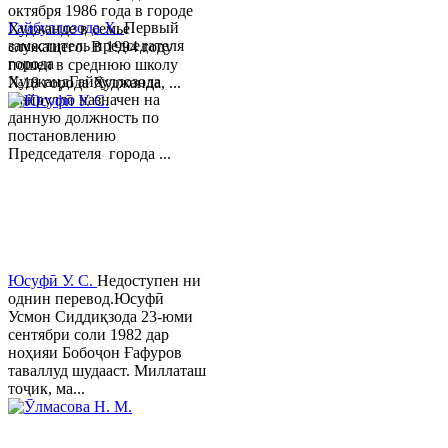
октября 1986 года в городе
Гайбуллозода Х.
Первый
Худжанде в семье
заместитель председателя
служащего. В 1994 году
города
пошел в среднюю школу
ХуджандГайбуллозода
№18 города Худжанда, ...
Хайрулло назначен на
данную должность по
постановлению
Председателя города ...
Юсуфӣ У. C.
Недоступен ни
однин перевод.Юсуфӣ
Усмон Сиддиқзода 23-юми
сентябри соли 1982 дар
ноҳияи Бобоҷон Ғафуров
таваллуд шудааст. Миллаташ
тоҷик, ма...