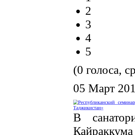
2
3
4
5
(0 голоса, с
05 Март 20
В санатор
Кайра