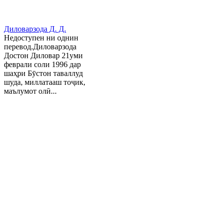
Диловарзода Д. Д.
Недоступен ни однин
перевод.Диловарзода
Достон Диловар 21уми
феврали соли 1996 дар
шаҳри Бӯстон таваллуд
шуда, миллатааш тоҷик,
маълумот олӣ...