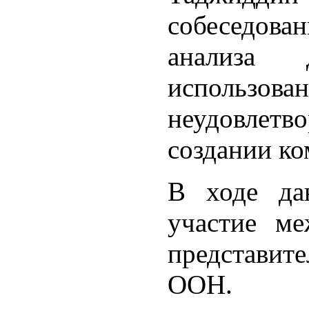
собеседован
анализа д
использов
неудовлетво
создании ко
В ходе да
участие ме
представит
ООН.