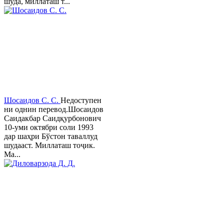
шуда, миллаташ т...
Шосаидов С. С.
Недоступен
ни однин перевод.Шосаидов
Саидакбар Саидқурбонович
10-уми октябри соли 1993
дар шаҳри Бўстон таваллуд
шудааст. Миллаташ тоҷик.
Ма...