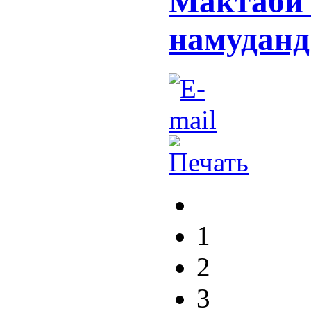
Мактаби 
намуданд
1
2
3