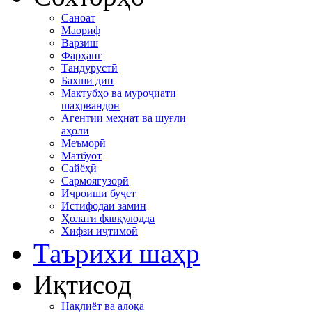
Саноат
Маориф
Варзиш
Фарҳанг
Тандурустӣ
Бахши дин
Мактубҳо ва муроҷиати
шаҳрвандон
Агентии меҳнат ва шуғли
аҳолӣ
Меъморӣ
Матбуот
Сайёҳӣ
Сармоягузорӣ
Иҷроиши буҷет
Истифодаи замин
Ҳолати фавқулодда
Хифзи иҷтимоӣ
Таърихи шаҳр
Иқтисод
Нақлиёт ва алоқа