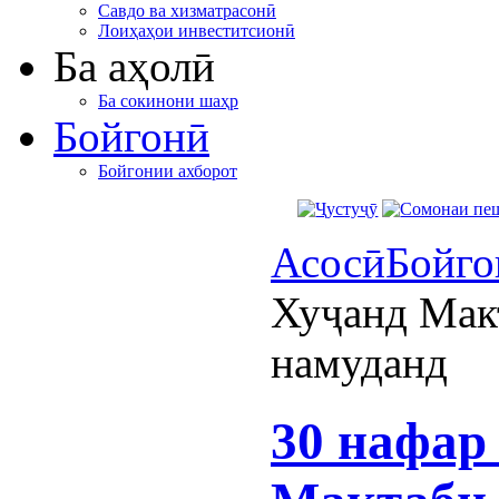
Савдо ва хизматрасонӣ
Лоиҳаҳои инвеститсионӣ
Ба аҳолӣ
Ба сокинони шаҳр
Бойгонӣ
Бойгонии ахборот
Асосӣ
Бойго
Хуҷанд Мак
намуданд
30 нафар