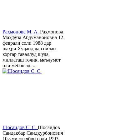
Раҳмонова М. А.
Раҳмонова
Маҳфуза Абдуманоновна 12-
феврали соли 1988 дар
шаҳри Хуҷанд дар оилаи
коргар таваллуд шуда,
миллаташ тоҷик, маълумот
олӣ мебошад. ...
Шосаидов С. С.
Шосаидов
Саидакбар Саидқурбонович
10-уми октябри соли 1993