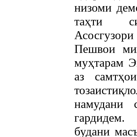
низоми демо
таҳти си
Асосгузори
Пешвои мил
муҳтарам Э
аз самтҳо
тозаистиқл
намудани 
гардидем.
будани масъ