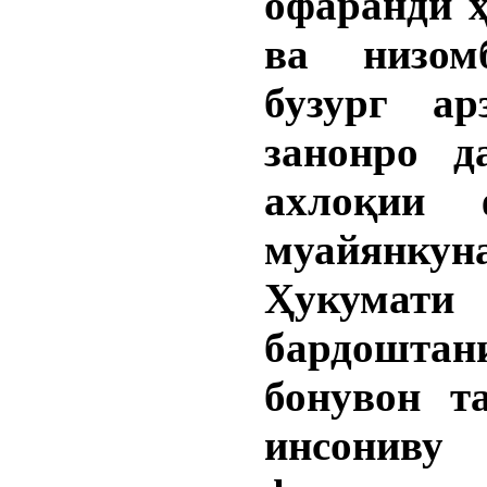
офаранди ҳ
ва низом
бузург ар
занонро д
ахлоқии 
муайянкун
Ҳукумати
бардоштан
бонувон т
инсониву