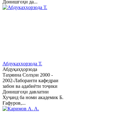
Донишгоҳи да...
Абдуқаҳҳорзода Т.
Абдуқаҳҳорзода
Таҳмина Солҳои 2000 -
2002-Лаборанти кафедраи
забон ва адабиёти тоҷики
Донишгоҳи давлатии
Хуҷанд ба номи академик Б.
Ғафуров,...