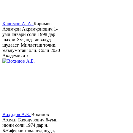
Каримов А. А.
Каримов
Азимҷон Акрамҷонович 1-
уми январи соли 1998 дар
шаҳри Хуҷанд таввалуд
шудааст. Миллаташ тоҷик,
маълумоташ олӣ. Соли 2020
Академияи х...
Воҳидов А.Б.
Воҳидов
Азамат Баҳодурович 6-уми
июни соли 1974 дар н.
Б.Ғафуров таваллуд шуда,