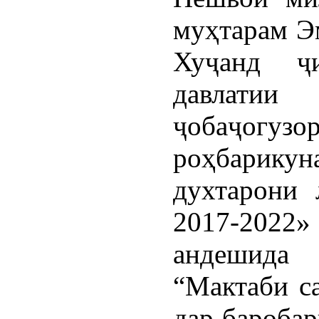
муҳтарам Э
Хуҷанд ҷ
давлатии
ҷобаҷо
роҳбарику
духтарони 
2017-2022
андешида 
“Мактаби са
дар баробар