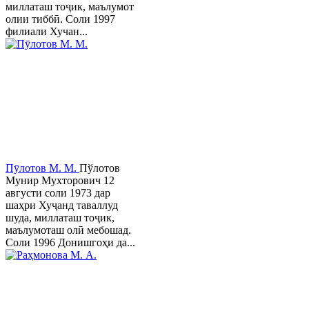
миллаташ тоҷик, маълумот
олии тиббӣ. Соли 1997
филиали Хучан...
Пӯлотов М. М.
Пўлотов
Мунир Мухторович 12
августи соли 1973 дар
шаҳри Хуҷанд таваллуд
шуда, миллаташ тоҷик,
маълумоташ олӣ мебошад.
Соли 1996 Донишгоҳи да...