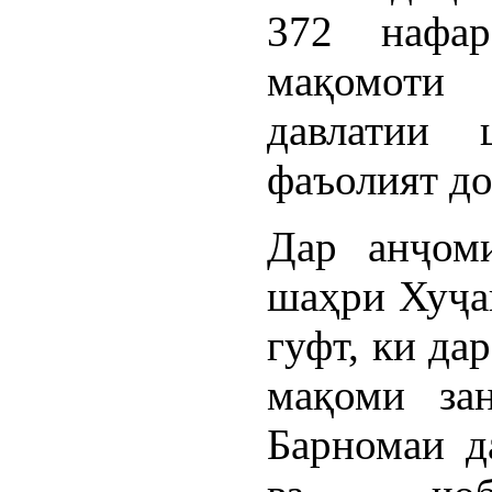
372 нафа
мақомоти
давлатии
фаъолият до
Дар анҷом
шаҳри Хуҷа
гуфт, ки да
мақоми за
Барномаи д