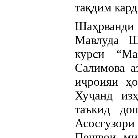
тақдим кард
Шаҳрванди
Мавлуда Ш
курси “Ма
Салимова а
иҷроияи ҳо
Хуҷанд изҳ
таъкид до
Асосгузори
Пешвои мил