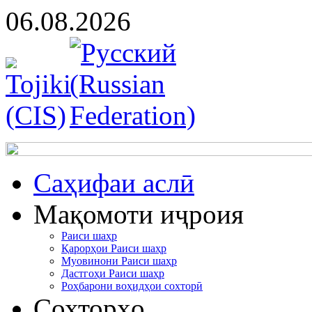
06.08.2026
Cаҳифаи аслӣ
Мақомоти иҷроия
Раиси шаҳр
Қарорҳои Раиси шаҳр
Муовинони Раиси шаҳр
Дастгоҳи Раиси шаҳр
Роҳбарони воҳидҳои сохторӣ
Сохторҳо