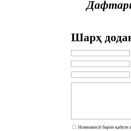
Дафтари
Шарҳ дода
Номнависӣ барои қабули 