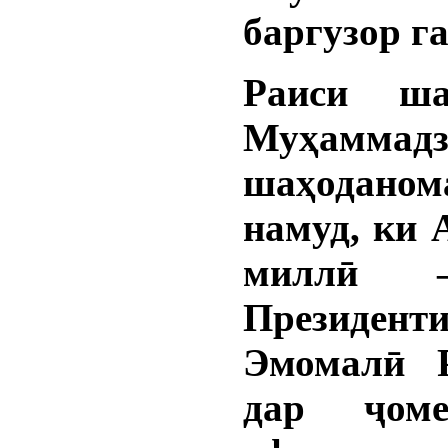
баргузор г
Раиси ш
Муҳамма
шаҳоданом
намуд, ки 
миллӣ 
Президен
Эмомалӣ 
дар ҷом