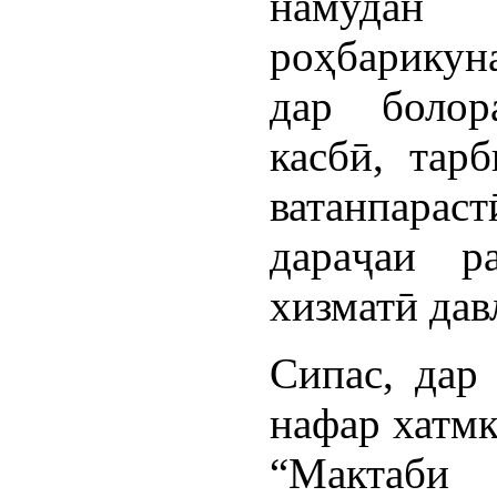
намуда
роҳбарикун
дар болор
касбӣ, тарб
ватанпарас
дараҷаи р
хизматӣ дав
Сипас, дар 
нафар хатмк
“Мактаби