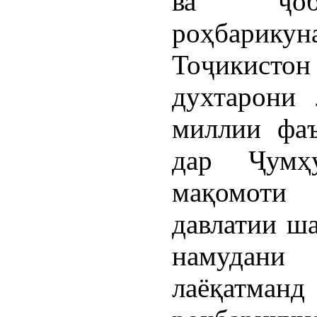
ва ҷоба
роҳбари
Тоҷикист
духтарони 
миллии фаъ
дар Ҷумҳ
мақомоти
давлатии ш
намудан
лаёқатм