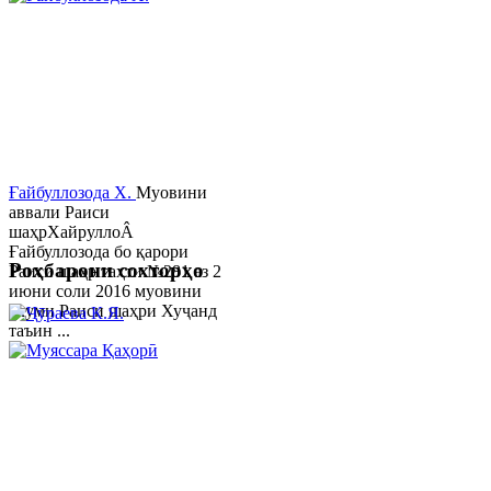
Ғайбуллозода Х.
Муовини
аввали Раиси
шаҳрХайруллоÂ
Ғайбуллозода бо қарори
Роҳбарони сохторҳо
Раиси шаҳр таҳти №281 аз 2
июни соли 2016 муовини
якуми Раиси шаҳри Хуҷанд
таъин ...