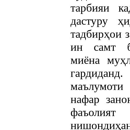
тарбияи ка
дастуру ҳи
тадбирҳои з
ин самт б
миёна муҳл
гардиданд
маълумоти
нафар зано
фаъолия
нишондиҳан