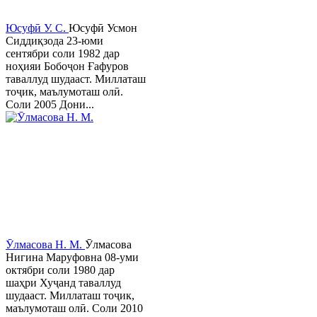
Юсуфӣ У. C.
Юсуфӣ Усмон
Сиддиқзода 23-юми
сентябри соли 1982 дар
ноҳияи Бобоҷон Ғафуров
таваллуд шудааст. Миллаташ
тоҷик, маълумоташ олӣ.
Соли 2005 Дони...
Ӯлмасова Н. М.
Ӯлмасова
Нигина Маруфовна 08-уми
октябри соли 1980 дар
шаҳри Хуҷанд таваллуд
шудааст. Миллаташ тоҷик,
маълумоташ олӣ. Соли 2010