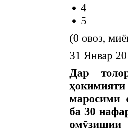
4
5
(0 овоз, миё
31 Январ 20
Дар толо
ҳокимияти
маросими 
ба 30 нафа
омӯзишии