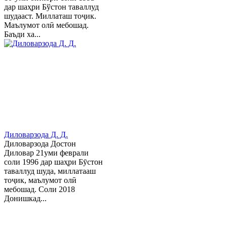
дар шаҳри Бўстон таваллуд
шудааст. Миллаташ тоҷик.
Маълумот олӣ мебошад.
Баъди ха...
Диловарзода Д. Д.
Диловарзода Достон
Диловар 21уми феврали
соли 1996 дар шаҳри Бӯстон
таваллуд шуда, миллатааш
тоҷик, маълумот олӣ
мебошад. Соли 2018
Донишкад...