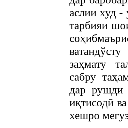
аслии худ -
тарбияи шо
соҳибмаър
ватандўсту
заҳмату та
сабру таҳа
дар рушди 
иқтисодӣ ва
хешро мегу