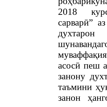
роҳбарикуна
2018 кур
сарварӣ” а
духтарон
шунавандаг
муваффақия
асосӣ пеш а
занону духт
таъмини ҳу
занон ҳан