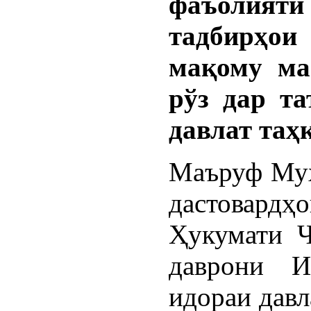
фаъолия
тадбирҳо
мақому ма
рўз дар та
давлат таҳ
Маъруф Муҳа
дастовард
Ҳукумати Ҷ
даврони И
идораи давл