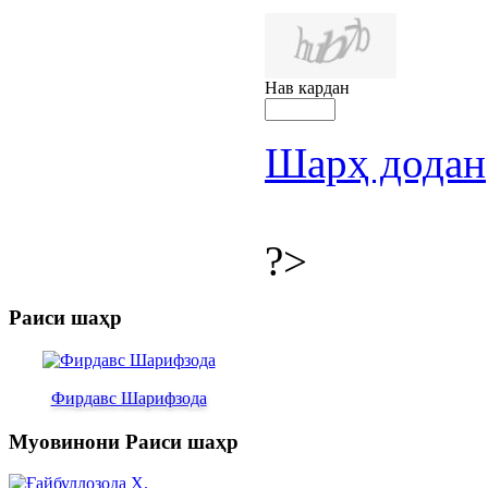
Нав кардан
Шарҳ додан
?>
Раиси шаҳр
Фирдавс Шарифзода
Муовинони Раиси шаҳр