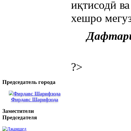
иқтисодӣ ва
хешро мегу
Дафтари
?>
Председатель города
Фирдавс Шарифзода
Заместители
Председателя