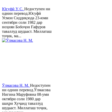
Юсуфӣ У. C.
Недоступен ни
однин перевод.Юсуфӣ
Усмон Сиддиқзода 23-юми
сентябри соли 1982 дар
ноҳияи Бобоҷон Ғафуров
таваллуд шудааст. Миллаташ
тоҷик, ма...
Ӯлмасова Н. М.
Недоступен
ни однин перевод.Ӯлмасова
Нигина Маруфовна 08-уми
октябри соли 1980 дар
шаҳри Хуҷанд таваллуд
шудааст. Миллаташ тоҷик,