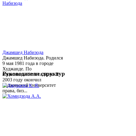
Джамшед Набизода
Джамшед Набизода. Родился
9 мая 1981 года в городе
Худжанде. По
Руководители структур
национальности таджик. В
2003 году окончил
Таджикский университет
права, биз...