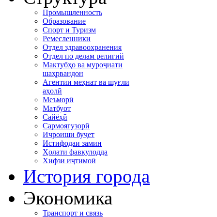
Промышленность
Образование
Спорт и Туризм
Ремесленники
Отдел здравоохранения
Отдел по делам религий
Мактубҳо ва муроҷиати
шаҳрвандон
Агентии меҳнат ва шуғли
аҳолӣ
Меъморӣ
Матбуот
Сайёҳӣ
Сармоягузорӣ
Иҷроиши буҷет
Истифодаи замин
Ҳолати фавқулодда
Хифзи иҷтимоӣ
История города
Экономика
Транспорт и связь