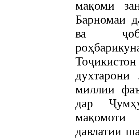
мақоми за
Барномаи д
ва ҷоба
роҳбари
Тоҷикист
духтарони 
миллии фаъ
дар Ҷумҳ
мақомоти
давлатии ш