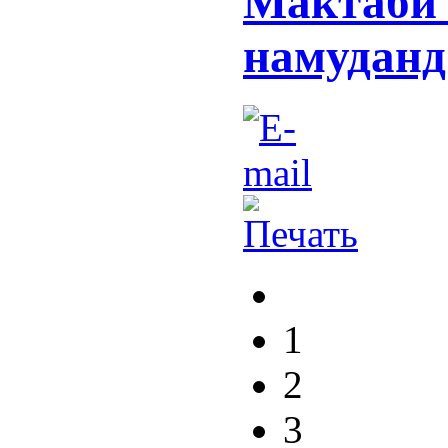
Мактаби 
намуданд
1
2
3