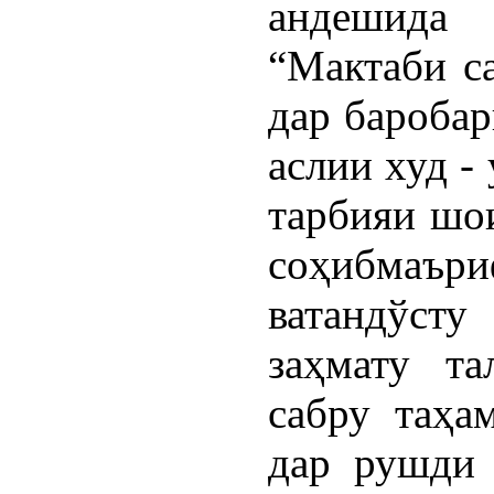
андешида 
“Мактаби са
дар баробар
аслии худ -
тарбияи шо
соҳибмаър
ватандўсту
заҳмату та
сабру таҳа
дар рушди 