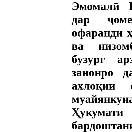
Эмомалӣ 
дар ҷом
офаранди ҳ
ва низом
бузург ар
занонро д
ахлоқии 
муайянкун
Ҳукумати
бардоштан