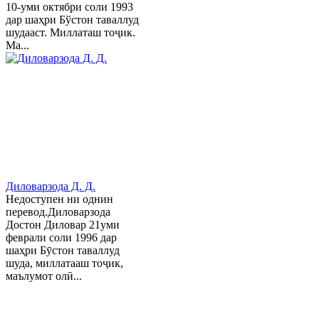
10-уми октябри соли 1993
дар шаҳри Бўстон таваллуд
шудааст. Миллаташ тоҷик.
Ма...
Диловарзода Д. Д.
Недоступен ни однин
перевод.Диловарзода
Достон Диловар 21уми
феврали соли 1996 дар
шаҳри Бӯстон таваллуд
шуда, миллатааш тоҷик,
маълумот олӣ...