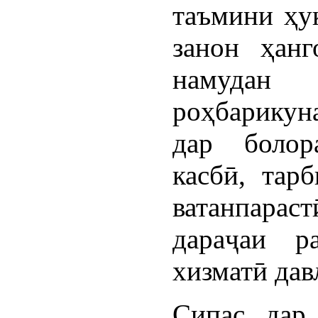
таъмини ҳу
занон ҳан
намуда
роҳбарикун
дар болор
касбӣ, тарб
ватанпарас
дараҷаи р
хизматӣ дав
Сипас, дар 