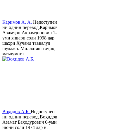
Каримов А. А.
Недоступен
ни однин перевод.Каримов
Азимҷон Акрамҷонович 1-
уми январи соли 1998 дар
шаҳри Хуҷанд таввалуд
шудааст. Миллаташ тоҷик,
маълумота...
Воҳидов А.Б.
Недоступен
ни однин перевод.Воҳидов
Азамат Баҳодурович 6-уми
июни соли 1974 дар н.