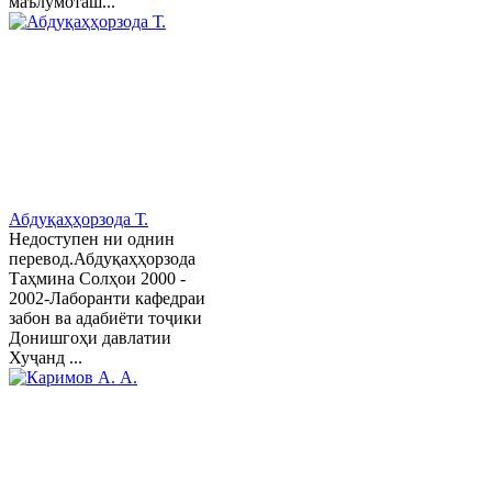
маълумоташ...
Абдуқаҳҳорзода Т.
Недоступен ни однин
перевод.Абдуқаҳҳорзода
Таҳмина Солҳои 2000 -
2002-Лаборанти кафедраи
забон ва адабиёти тоҷики
Донишгоҳи давлатии
Хуҷанд ...