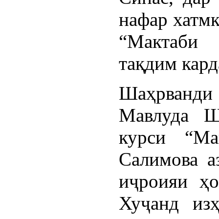
нафар хатмк
“Мактаби
тақдим кард
Шаҳрванди
Мавлуда Ш
курси “Ма
Салимова а
иҷроияи ҳо
Хуҷанд изҳ