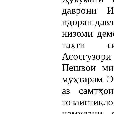
даврони И
идораи давл
низоми демо
таҳти си
Асосгузори
Пешвои мил
муҳтарам Э
аз самтҳо
тозаистиқл
намудани 