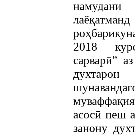
намудан
лаёқатм
роҳбарикуна
2018 кур
сарварӣ” а
духтарон
шунавандаг
муваффақия
асосӣ пеш а
занону духт