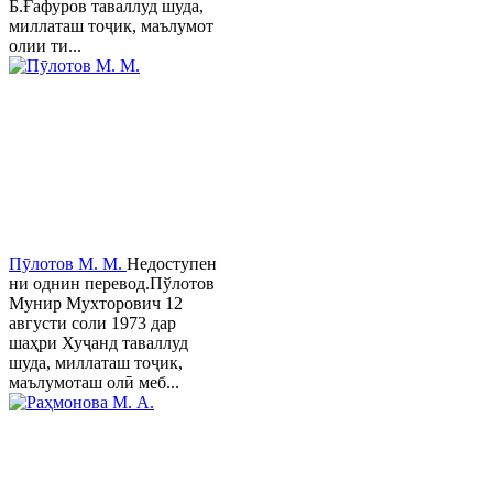
Б.Ғафуров таваллуд шуда,
миллаташ тоҷик, маълумот
олии ти...
Пӯлотов М. М.
Недоступен
ни однин перевод.Пўлотов
Мунир Мухторович 12
августи соли 1973 дар
шаҳри Хуҷанд таваллуд
шуда, миллаташ тоҷик,
маълумоташ олӣ меб...