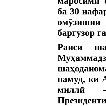
маросими 
ба 30 нафа
омӯзишии
баргузор г
Раиси ш
Муҳамма
шаҳоданом
намуд, ки 
миллӣ 
Президен