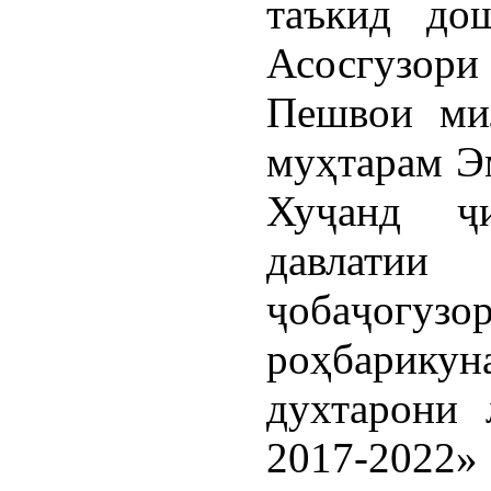
таъкид до
Асосгузори
Пешвои мил
муҳтарам Э
Хуҷанд ҷ
давлатии
ҷобаҷо
роҳбарику
духтарони 
2017-2022