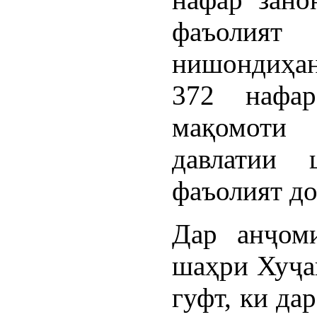
фаъолия
нишондиҳан
372 нафа
мақомоти
давлатии
фаъолият до
Дар анҷом
шаҳри Хуҷа
гуфт, ки да