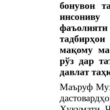
бонувон т
инсониву
фаъолия
тадбирҳо
мақому ма
рўз дар та
давлат таҳ
Маъруф Муҳа
дастовард
Ҳукумати Ҷ