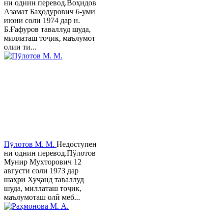
ни однин перевод.Воҳидов
Азамат Баҳодурович 6-уми
июни соли 1974 дар н.
Б.Ғафуров таваллуд шуда,
миллаташ тоҷик, маълумот
олии ти...
Пӯлотов М. М.
Недоступен
ни однин перевод.Пўлотов
Мунир Мухторович 12
августи соли 1973 дар
шаҳри Хуҷанд таваллуд
шуда, миллаташ тоҷик,
маълумоташ олӣ меб...