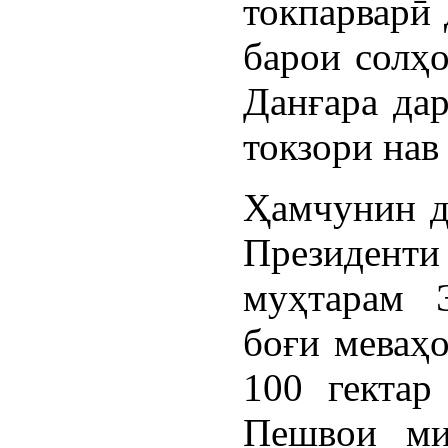
токпарварӣ
барои солҳо
Данғара дар
токзори нав
Ҳамчунин д
Президент
муҳтарам 
боғи меваҳ
100 гектар
Пешвои ми