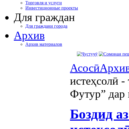
Торговля и услуги
Инвестиционные проекты
Для граждан
Для граждани города
Архив
Архив материалов
Асосӣ
Архи
истеҳсолӣ -
Футур” дар
Боздид а