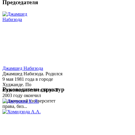
Председателя
Джамшед Набизода
Джамшед Набизода. Родился
9 мая 1981 года в городе
Худжанде. По
Руководители структур
национальности таджик. В
2003 году окончил
Таджикский университет
права, биз...