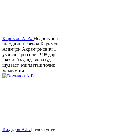
Каримов А. А.
Недоступен
ни однин перевод.Каримов
Азимҷон Акрамҷонович 1-
уми январи соли 1998 дар
шаҳри Хуҷанд таввалуд
шудааст. Миллаташ тоҷик,
маълумота...
Воҳидов А.Б.
Недоступен