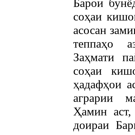
Барои бунё
соҳаи кишо
асосан зами
теппаҳо а
Заҳмати па
соҳаи киш
ҳадафҳои а
аграрии м
Ҳамин аст,
доираи Бар