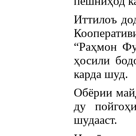
пешниҳод к
Иттилоъ дод
Кооператив
“Раҳмон Фу
ҳосили бод
карда шуд.
Обёрии майд
ду пойгоҳ
шудааст.