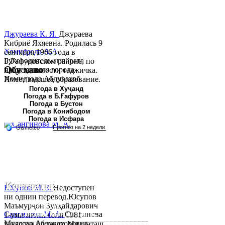
Джураева К. Я.
Джураева
Кибриё Яхяевна. Родилась 9
Хомидзода А.А.
сентября 1966 года в
Руководитель аппарата
Б.Гафуровском районе, по
Обу хаво
председателя города
национальности таджичка.
Хомидзода Абдувахоб
Имеет высшее образование.
Абдумаджид родился 8
В 1997 ...
Погода в Хуҷанд
Погода в Б.Ғафуров
июня 1978 года в городе
Погода в Бустон
Худжанде. По
Погода в Конибодом
национальности...
Погода в Исфара
Контакты:
Юсупов М. З.
Недоступен
ни однин перевод.Юсупов
Республика Таджикистан,
Маъмурҷон Зулҳайдарович
Согдийскый область,
Сангинова М. А.
Сангинова
1-уми июни соли 1981
Муяссар Абдукахоровна
таваллуд шудааст. Миллаташ