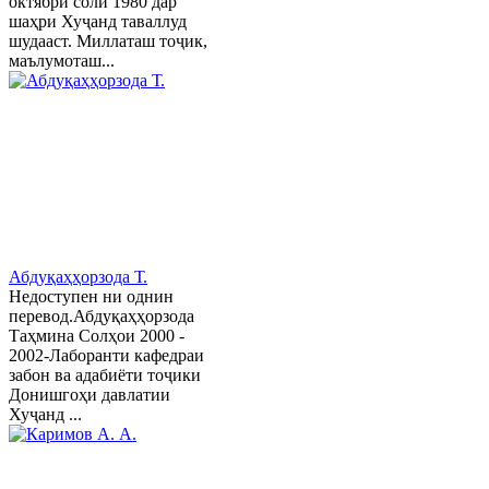
октябри соли 1980 дар
шаҳри Хуҷанд таваллуд
шудааст. Миллаташ тоҷик,
маълумоташ...
Абдуқаҳҳорзода Т.
Недоступен ни однин
перевод.Абдуқаҳҳорзода
Таҳмина Солҳои 2000 -
2002-Лаборанти кафедраи
забон ва адабиёти тоҷики
Донишгоҳи давлатии
Хуҷанд ...