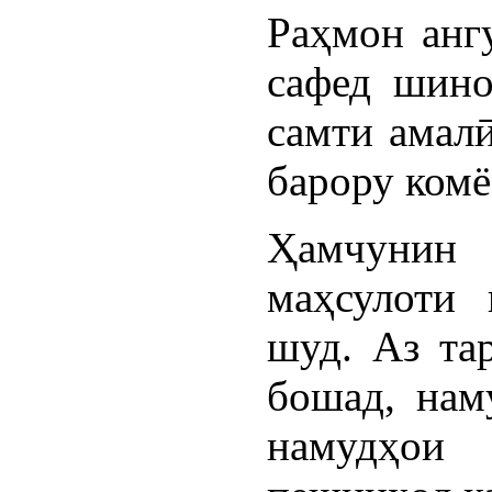
Раҳмон анг
сафед шино
самти амал
барору комё
Ҳамчунин
маҳсулоти 
шуд. Аз та
бошад, нам
намудҳои 