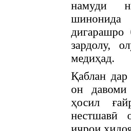
намуди н
шинонида
дигарашро 
зардолу, о
медиҳад.
Қаблан дар 
он давоми
ҳосил ғай
нестшавӣ 
иҷрои ҳидо