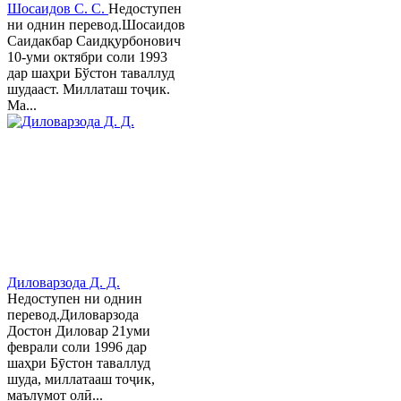
Шосаидов С. С.
Недоступен
ни однин перевод.Шосаидов
Саидакбар Саидқурбонович
10-уми октябри соли 1993
дар шаҳри Бўстон таваллуд
шудааст. Миллаташ тоҷик.
Ма...
Диловарзода Д. Д.
Недоступен ни однин
перевод.Диловарзода
Достон Диловар 21уми
феврали соли 1996 дар
шаҳри Бӯстон таваллуд
шуда, миллатааш тоҷик,
маълумот олӣ...