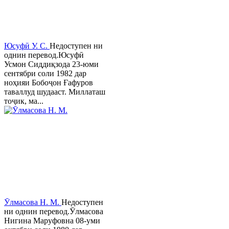
Юсуфӣ У. C.
Недоступен ни
однин перевод.Юсуфӣ
Усмон Сиддиқзода 23-юми
сентябри соли 1982 дар
ноҳияи Бобоҷон Ғафуров
таваллуд шудааст. Миллаташ
тоҷик, ма...
Ӯлмасова Н. М.
Недоступен
ни однин перевод.Ӯлмасова
Нигина Маруфовна 08-уми