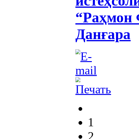
истеҳсол
“Раҳмон 
Данғара
1
2