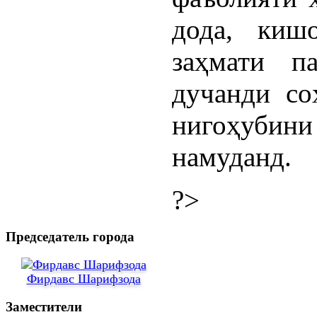
дода, киш
заҳмати п
дучанди со
нигоҳубини
намуданд.
?>
Председатель города
Фирдавс Шарифзода
Заместители