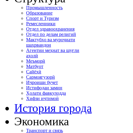
Промышленность
Образование
Спорт и Туризм
Ремесленники
Отдел здравоохранения
Отдел по делам религий
Мактубҳо ва муроҷиати
шаҳрвандон
Агентии меҳнат ва шуғли
аҳолӣ
Меъморӣ
Матбуот
Сайёҳӣ
Сармоягузорӣ
Иҷроиши буҷет
Истифодаи замин
Ҳолати фавқулодда
Хифзи иҷтимоӣ
История города
Экономика
Транспорт и связь