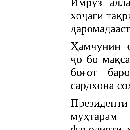
Имрӯз алл
хоҷаги тақр
даромадааст
Ҳамчунин о
ҷо бо мақса
боғот бар
сардхона со
Президент
муҳтарам
фаъолияти 