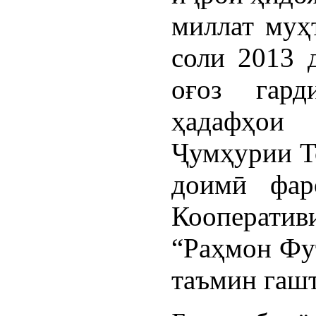
миллат муҳ
соли 2013 
оғоз гар
ҳадафҳои
Ҷумҳурии Т
доимӣ фар
Кооператив
“Раҳмон Фут
таъмин гашт