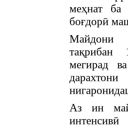
меҳнат ба 
боғдорӣ ма
Майдони 
тақрибан 
мегирад в
дарахтони
нигаронида
Аз ин май
интенсивӣ