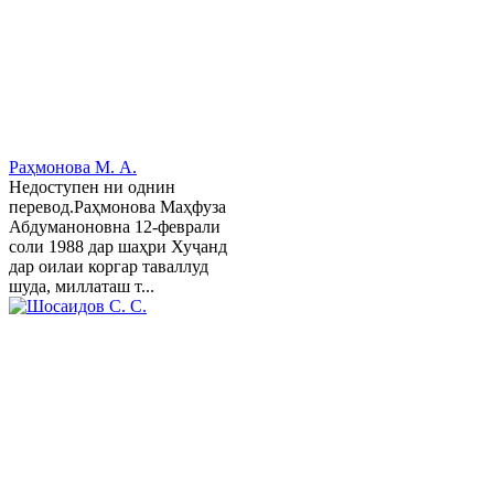
Раҳмонова М. А.
Недоступен ни однин
перевод.Раҳмонова Маҳфуза
Абдуманоновна 12-феврали
соли 1988 дар шаҳри Хуҷанд
дар оилаи коргар таваллуд
шуда, миллаташ т...