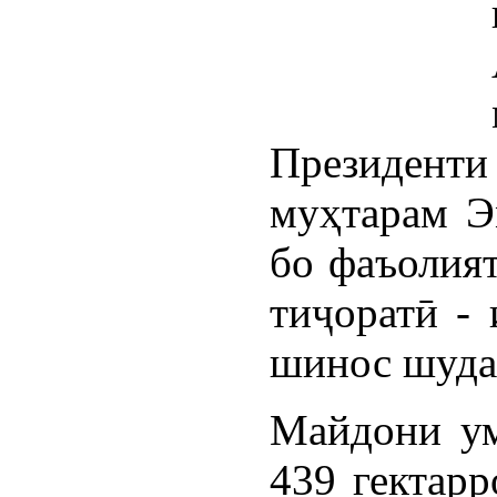
Президент
муҳтарам Э
бо фаъолия
тиҷоратӣ -
шинос шуда
Майдони ум
439 гектарр