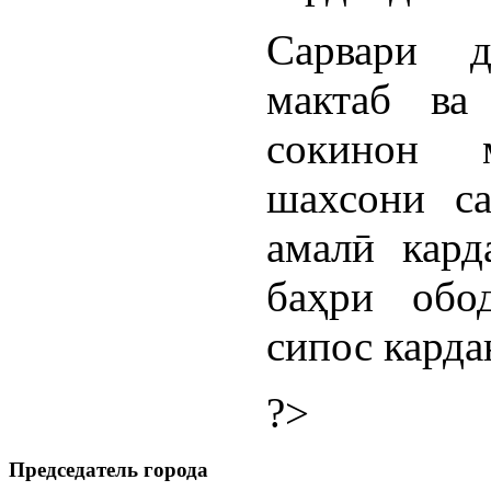
Сарвари д
мактаб ва
сокинон 
шахсони са
амалӣ кард
баҳри обо
сипос карда
?>
Председатель города