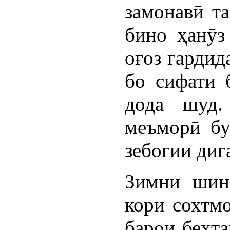
замонавӣ т
бино ҳанӯз
оғоз гардид
бо сифати 
дода шуд.
меъморӣ бу
зебогии диг
Зимни шин
кори сохтмо
барои беҳта