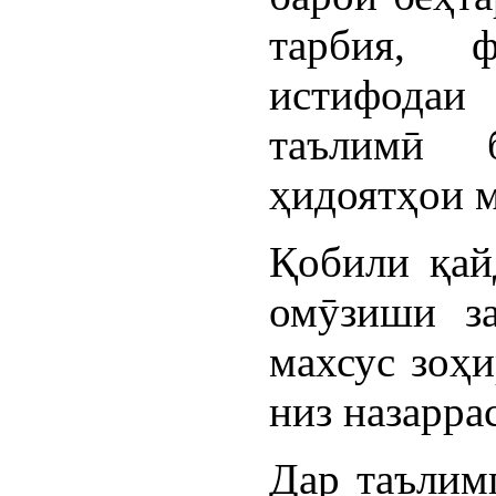
тарбия, 
истифодаи
таълимӣ 
ҳидоятҳои 
Қобили қайд
омӯзиши за
махсус зоҳи
низ назарра
Дар таълим