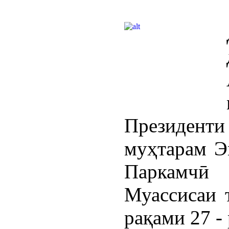
Президент
муҳтарам Э
Паркамчӣ
Муассисаи 
рақами 27 -