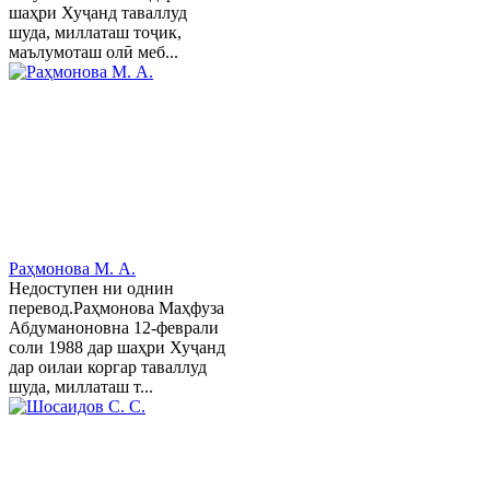
шаҳри Хуҷанд таваллуд
шуда, миллаташ тоҷик,
маълумоташ олӣ меб...
Раҳмонова М. А.
Недоступен ни однин
перевод.Раҳмонова Маҳфуза
Абдуманоновна 12-феврали
соли 1988 дар шаҳри Хуҷанд
дар оилаи коргар таваллуд
шуда, миллаташ т...