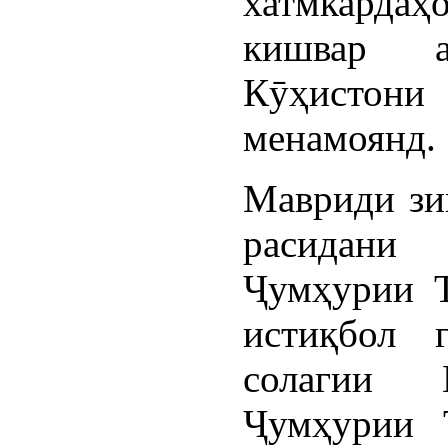
хатмкардаҳ
кишвар 
Кӯҳистон
менамоянд.
Мавриди зик
расидани
Ҷумҳурии Т
истиқбол 
солагии И
Ҷумҳурии Т