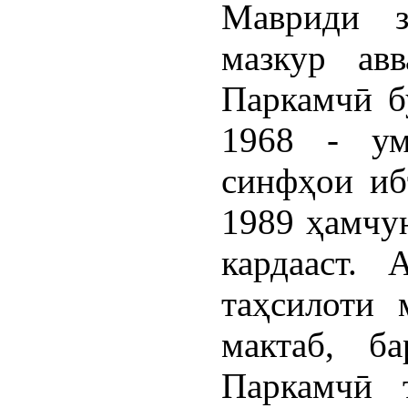
Мавриди з
мазкур ав
Паркамчӣ бу
1968 - ум
синфҳои иб
1989 ҳамчун
кардааст.
таҳсилоти 
мактаб, б
Паркамчӣ т