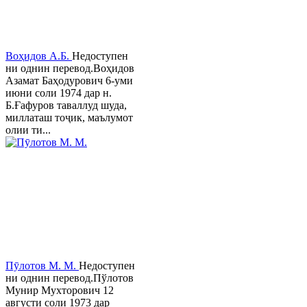
Воҳидов А.Б.
Недоступен
ни однин перевод.Воҳидов
Азамат Баҳодурович 6-уми
июни соли 1974 дар н.
Б.Ғафуров таваллуд шуда,
миллаташ тоҷик, маълумот
олии ти...
Пӯлотов М. М.
Недоступен
ни однин перевод.Пўлотов
Мунир Мухторович 12
августи соли 1973 дар