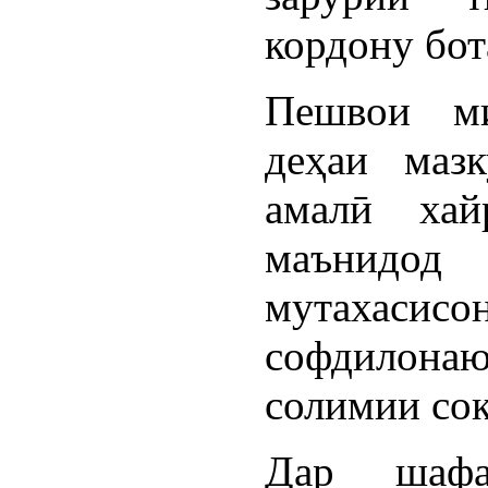
кордону бо
Пешвои ми
деҳаи маз
амалӣ хай
маънидо
мутахас
софдилона
солимии сок
Дар шафа