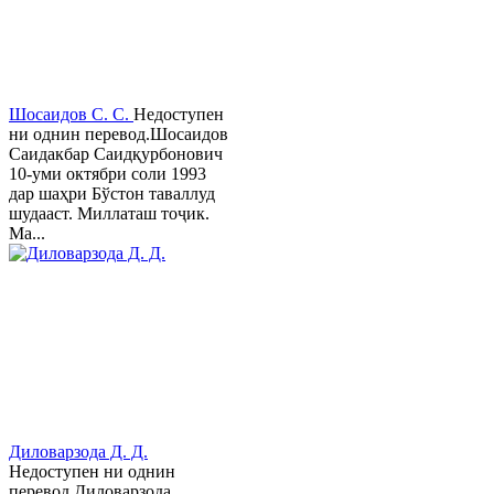
Шосаидов С. С.
Недоступен
ни однин перевод.Шосаидов
Саидакбар Саидқурбонович
10-уми октябри соли 1993
дар шаҳри Бўстон таваллуд
шудааст. Миллаташ тоҷик.
Ма...
Диловарзода Д. Д.
Недоступен ни однин
перевод.Диловарзода