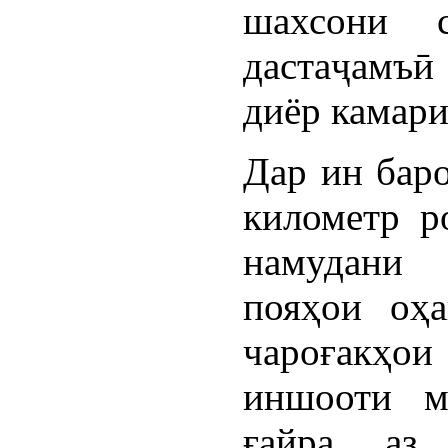
шахсони с
дастаҷамъӣ
диёр камари
Дар ин бар
километр р
намудани 
пояҳои оҳа
чароғакҳо
иншооти м
ғайра, аз