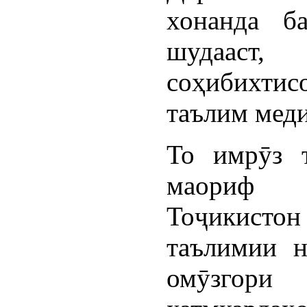
хонанда б
шудаас
соҳибихти
таълим мед
То имрӯз т
маориф 
Тоҷикист
таълимии н
омӯзгор