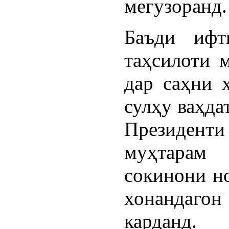
мегузоранд.
Баъди ифт
таҳсилоти 
дар саҳни 
сулҳу ваҳда
Президент
муҳтарам
сокинони но
хонандаго
карданд.