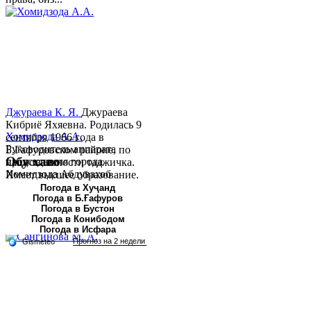
Джураева К. Я.
Джураева
Кибриё Яхяевна. Родилась 9
Хомидзода А.А.
сентября 1966 года в
Руководитель аппарата
Б.Гафуровском районе, по
Обу хаво
председателя города
национальности таджичка.
Хомидзода Абдувахоб
Имеет высшее образование.
Абдумаджид родился 8
В 1997 ...
Погода в Хуҷанд
Погода в Б.Ғафуров
июня 1978 года в городе
Погода в Бустон
Худжанде. По
Погода в Конибодом
национальности...
Погода в Исфара