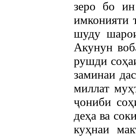
зеро бо ин
имконияти т
шуду шарои
Акунун воба
рушди соҳа
заминаи да
миллат муҳ
ҷониби соҳ
деҳа ва сок
куҳнаи мак