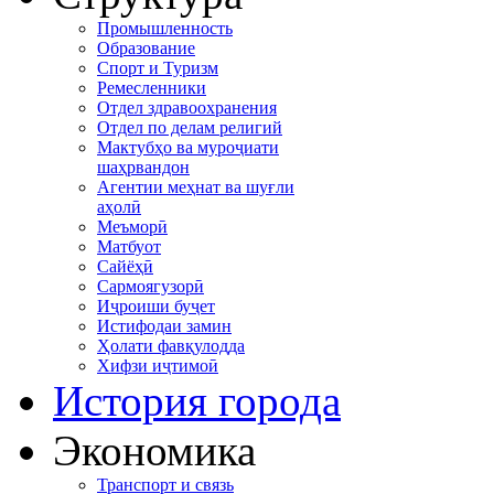
Промышленность
Образование
Спорт и Туризм
Ремесленники
Отдел здравоохранения
Отдел по делам религий
Мактубҳо ва муроҷиати
шаҳрвандон
Агентии меҳнат ва шуғли
аҳолӣ
Меъморӣ
Матбуот
Сайёҳӣ
Сармоягузорӣ
Иҷроиши буҷет
Истифодаи замин
Ҳолати фавқулодда
Хифзи иҷтимоӣ
История города
Экономика
Транспорт и связь