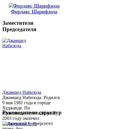
Фирдавс Шарифзода
Заместители
Председателя
Джамшед Набизода
Джамшед Набизода. Родился
9 мая 1981 года в городе
Худжанде. По
Руководители структур
национальности таджик. В
2003 году окончил
Таджикский университет
права, биз...