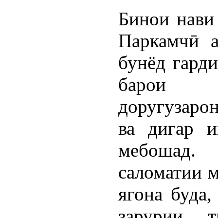
Бинои нави
Паркамчӣ а
бунёд гарди
барои ха
доругузарон
ва дигар и
мебошад.
саломатии м
ягона буда
зарурии т