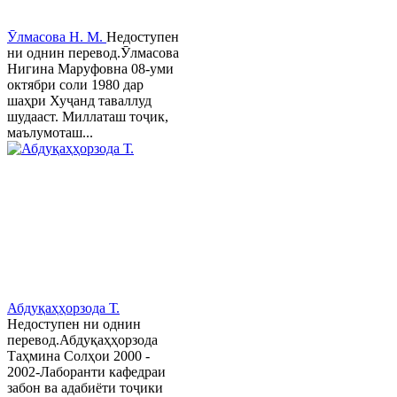
Ӯлмасова Н. М.
Недоступен
ни однин перевод.Ӯлмасова
Нигина Маруфовна 08-уми
октябри соли 1980 дар
шаҳри Хуҷанд таваллуд
шудааст. Миллаташ тоҷик,
маълумоташ...
Абдуқаҳҳорзода Т.
Недоступен ни однин
перевод.Абдуқаҳҳорзода
Таҳмина Солҳои 2000 -
2002-Лаборанти кафедраи
забон ва адабиёти тоҷики