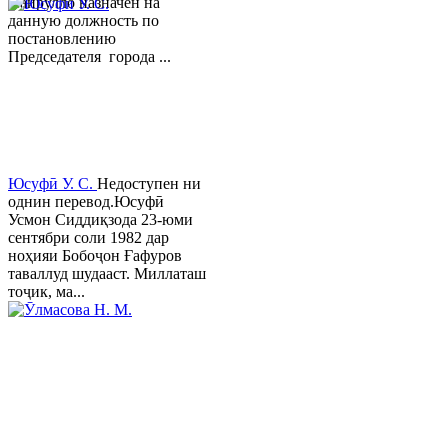
Хайрулло назначен на
данную должность по
постановлению
Председателя города ...
Юсуфӣ У. C.
Недоступен ни
однин перевод.Юсуфӣ
Усмон Сиддиқзода 23-юми
сентябри соли 1982 дар
ноҳияи Бобоҷон Ғафуров
таваллуд шудааст. Миллаташ
тоҷик, ма...