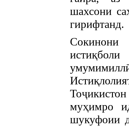
шахсони са
гирифтанд.
Сокинони 
истиқбо
умумими
Истиқлоли
Тоҷикисто
муҳимро и
шукуфоии д