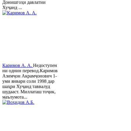
Донишгоҳи давлатии
Хуҷанд ...
Каримов А. А.
Недоступен
ни однин перевод.Каримов
Азимҷон Акрамҷонович 1-
уми январи соли 1998 дар
шаҳри Хуҷанд таввалуд
шудааст. Миллаташ тоҷик,
маълумота...