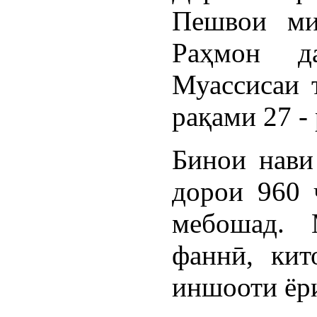
Пешвои ми
Раҳмон да
Муассисаи 
рақами 27 -
Бинои нави
дорои 960 
мебошад. 
фаннӣ, кит
иншооти ёр