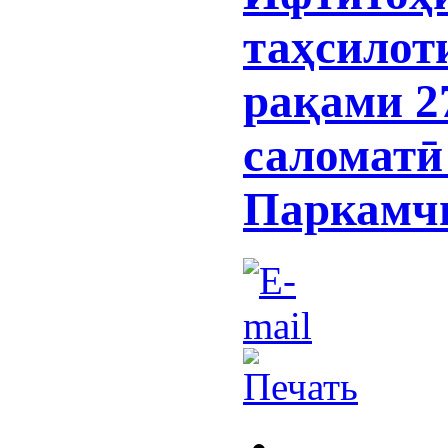
таҳсилот
рақами 2
саломатӣ
Паркамчи