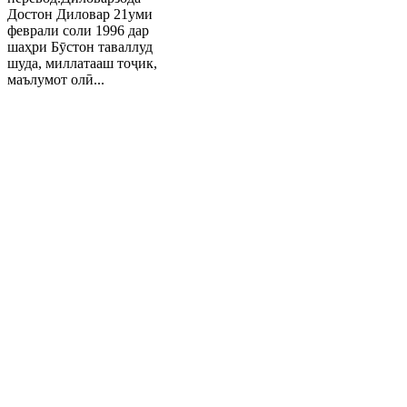
Достон Диловар 21уми
феврали соли 1996 дар
шаҳри Бӯстон таваллуд
шуда, миллатааш тоҷик,
маълумот олӣ...