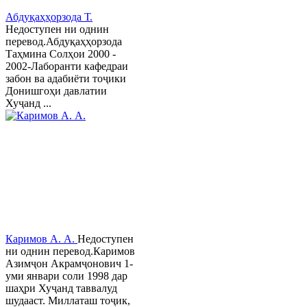
Абдуқаҳҳорзода Т.
Недоступен ни однин
перевод.Абдуқаҳҳорзода
Таҳмина Солҳои 2000 -
2002-Лаборанти кафедраи
забон ва адабиёти тоҷики
Донишгоҳи давлатии
Хуҷанд ...
Каримов А. А.
Недоступен
ни однин перевод.Каримов
Азимҷон Акрамҷонович 1-
уми январи соли 1998 дар
шаҳри Хуҷанд таввалуд
шудааст. Миллаташ тоҷик,