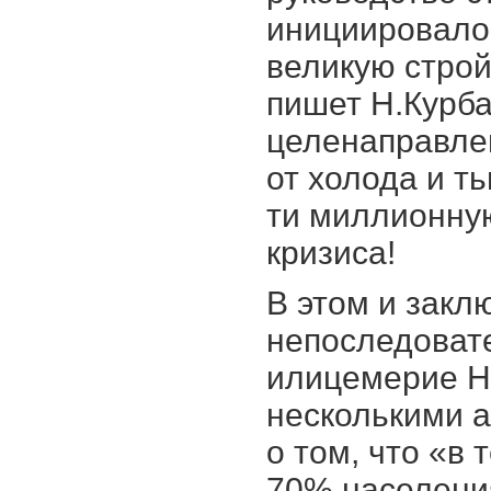
инициировало,
великую строй
пишет Н.Курба
целенаправлен
от холода и т
ти миллионную
кризиса!
В этом и закл
непоследоват
илицемерие Н
несколькими 
о том, что «в
70% населени