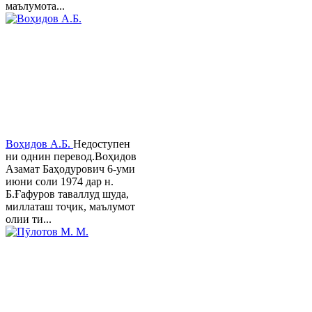
маълумота...
Воҳидов А.Б.
Недоступен
ни однин перевод.Воҳидов
Азамат Баҳодурович 6-уми
июни соли 1974 дар н.
Б.Ғафуров таваллуд шуда,
миллаташ тоҷик, маълумот
олии ти...