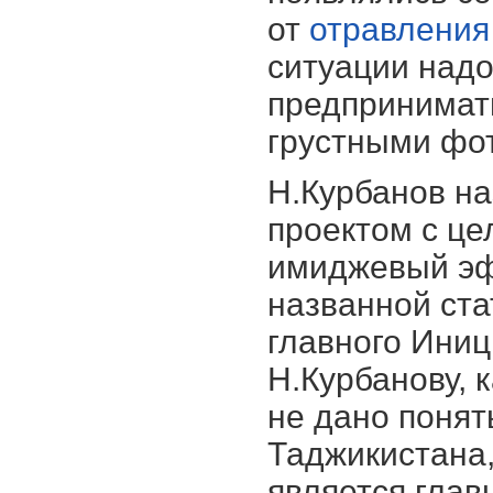
от
отравления
ситуации надо
предпринимать
грустными фот
Н.Курбанов н
проектом с ц
имиджевый эф
названной ста
главного Иниц
Н.Курбанову, 
не дано понят
Таджикистана,
является гла