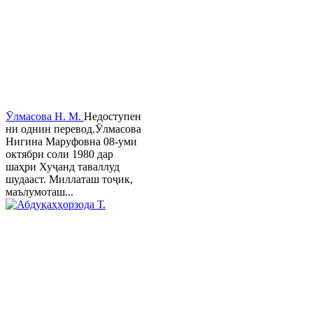
Ӯлмасова Н. М.
Недоступен
ни однин перевод.Ӯлмасова
Нигина Маруфовна 08-уми
октябри соли 1980 дар
шаҳри Хуҷанд таваллуд
шудааст. Миллаташ тоҷик,
маълумоташ...