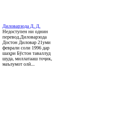
Диловарзода Д. Д.
Недоступен ни однин
перевод.Диловарзода
Достон Диловар 21уми
феврали соли 1996 дар
шаҳри Бӯстон таваллуд
шуда, миллатааш тоҷик,
маълумот олӣ...