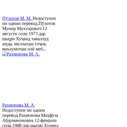
Пӯлотов М. М.
Недоступен
ни однин перевод.Пўлотов
Мунир Мухторович 12
августи соли 1973 дар
шаҳри Хуҷанд таваллуд
шуда, миллаташ тоҷик,
маълумоташ олӣ меб...
Раҳмонова М. А.
Недоступен ни однин
перевод.Раҳмонова Маҳфуза
Абдуманоновна 12-феврали
соли 1988 дар шаҳри Хуҷанд