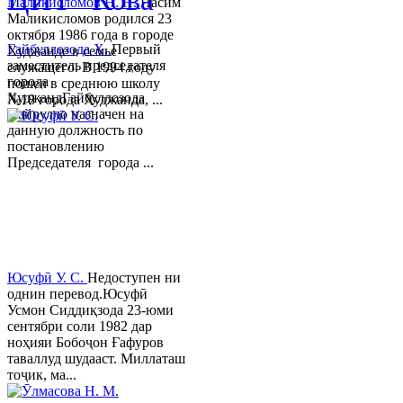
Маликисломов Н. Н.
Насим
Маликисломов родился 23
октября 1986 года в городе
Гайбуллозода Х.
Первый
Худжанде в семье
заместитель председателя
служащего. В 1994 году
города
пошел в среднюю школу
ХуджандГайбуллозода
№18 города Худжанда, ...
Хайрулло назначен на
данную должность по
постановлению
Председателя города ...
Юсуфӣ У. C.
Недоступен ни
однин перевод.Юсуфӣ
Усмон Сиддиқзода 23-юми
сентябри соли 1982 дар
ноҳияи Бобоҷон Ғафуров
таваллуд шудааст. Миллаташ
тоҷик, ма...