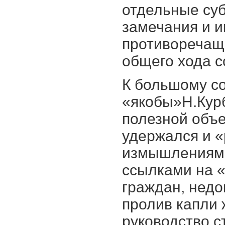
отдельные су
замечания и и
противоречащ
общего хода с
К большому с
«якобы»Н.Кур
полезной объ
удержался и 
измышлениями
ссылками на 
граждан, недо
пролив капли 
руководство ст