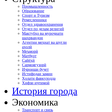
Промышленность
Образование
Спорт и Туризм
Ремесленники
Отдел здравоохранения
Отдел по делам религий
Мактубҳо ва муроҷиати
шаҳрвандон
Агентии меҳнат ва шуғли
аҳолӣ
Меъморӣ
Матбуот
Сайёҳӣ
Сармоягузорӣ
Иҷроиши буҷет
Истифодаи замин
Ҳолати фавқулодда
Хифзи иҷтимоӣ
История города
Экономика
Транспорт и связь