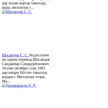
дар оилаи коргар таваллуд
шуда, миллаташ т...
Шосаидов С. С.
Недоступен
ни однин перевод.Шосаидов
Саидакбар Саидқурбонович
10-уми октябри соли 1993
дар шаҳри Бўстон таваллуд
шудааст. Миллаташ тоҷик.
Ма...