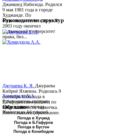
Джамшед Набизода. Родился
9 мая 1981 года в городе
Худжанде. По
Руководители структур
национальности таджик. В
2003 году окончил
Таджикский университет
права, биз...
Джураева К. Я.
Джураева
Кибриё Яхяевна. Родилась 9
Хомидзода А.А.
сентября 1966 года в
Руководитель аппарата
Б.Гафуровском районе, по
Обу хаво
председателя города
национальности таджичка.
Хомидзода Абдувахоб
Имеет высшее образование.
Абдумаджид родился 8
В 1997 ...
Погода в Хуҷанд
Погода в Б.Ғафуров
июня 1978 года в городе
Погода в Бустон
Худжанде. По
Погода в Конибодом
национальности...