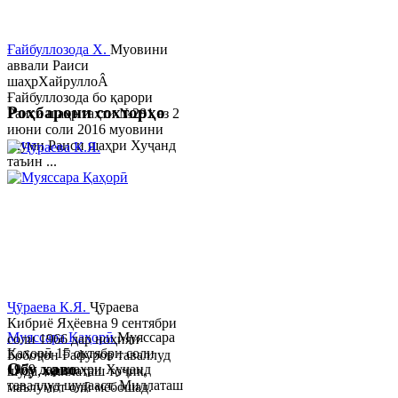
Ғайбуллозода Х.
Муовини
аввали Раиси
шаҳрХайруллоÂ
Ғайбуллозода бо қарори
Роҳбарони сохторҳо
Раиси шаҳр таҳти №281 аз 2
июни соли 2016 муовини
якуми Раиси шаҳри Хуҷанд
таъин ...
Ҷӯраева К.Я.
Ҷӯраева
Кибриё Яҳёевна 9 сентябри
Муяссара Қаҳорӣ
Муяссара
соли 1966 дар ноҳияи
Қаҳорӣ 15 октябри соли
Бобоҷон Ғафуров таваллуд
Обу хаво
1979 дар шаҳри Хуҷанд
шуда, миллаташ тоҷик,
таваллуд шудааст. Миллаташ
маълумот олӣ мебошад.