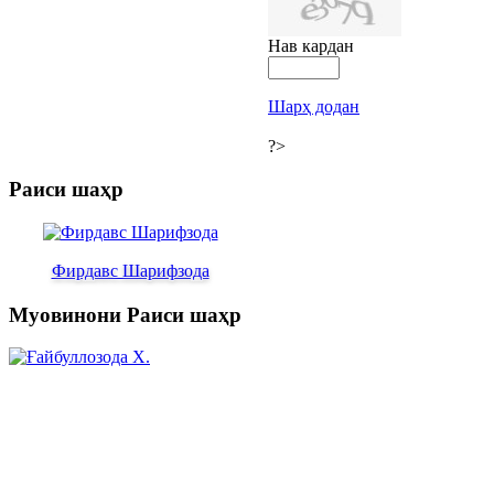
Нав кардан
Шарҳ додан
?>
Раиси шаҳр
Фирдавс Шарифзода
Муовинони Раиси шаҳр