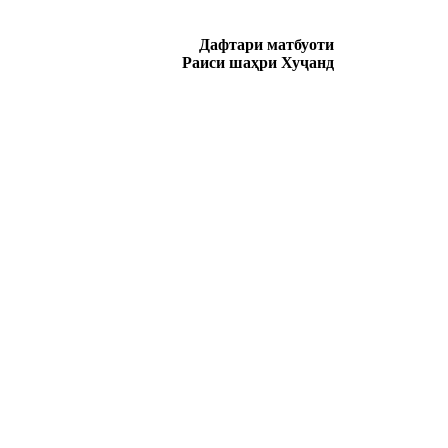
Дафтари матбуоти
Раиси ша
ҳ
ри Ху
ҷ
анд