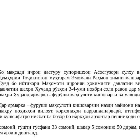
Бо мақсади иҷрои дастуру супоришҳои Асосгузори сулҳу в
Ҷумҳурии Тоҷикистон муҳтарам Эмомалӣ Раҳмон зимни машвар
Суғд бо ибтикори Мақомоти иҷроияи ҳокимияти давлатии в
давлатии шаҳри Хуҷанд рӯзҳои 3-4-уми ноябри соли равон дар
шаҳри Хуҷанд ярмарка - фурӯши маҳсулоти кишоварзӣ ва маводи
Дар ярмарка - фурӯши маҳсулоти кишоварзии назди майдони н
шаҳру ноҳияҳои вилоят, корхонаҳои паррандапарварӣ, иттифо
и хушсифатро нисбат ба бозор бо нархҳои арзонтар пешниҳоди 
сомонӣ, гӯшти гӯсфанд 33 сомонӣ, шакар 5 сомонию 50 дирам, ка
рам арзиш доштанд.