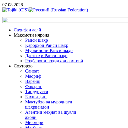
07.08.2026
Cаҳифаи аслӣ
Мақомоти иҷроия
Раиси шаҳр
Қарорҳои Раиси шаҳр
Муовинони Раиси шаҳр
Дастгоҳи Раиси шаҳр
Роҳбарони воҳидҳои сохторӣ
Сохторҳо
Саноат
Маориф
Варзиш
Фарҳанг
Тандурустӣ
Бахши дин
Мактубҳо ва муроҷиати
шаҳрвандон
Агентии меҳнат ва шуғли
аҳолӣ
Меъморӣ
Матбуот