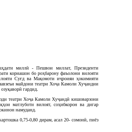
аҳдати миллӣ - Пешвои миллат, Президенти
ати кориашон бо роҳбарону фаъолони вилояти
илояти Суғд ва Мақомоти иҷроияи ҳокимияти
 мавзеъи майдони театри Хоҷа Камоли Хуҷандии
 озуқаворӣ гардид.
азди театри Хоҷа Камоли Хуҷандӣ кишоварзони
қҳои матлуботи вилоят, соҳибкорон ва дигар
сокинон намуданд.
ртошка 0,75-0,80 дирам, асал 20- сомонӣ, пиёз