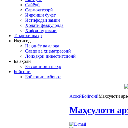
Сайёҳӣ
Сармоягузорӣ
Иҷроиши буҷет
Истифодаи замин
Ҳолати фавқулодда
Хифзи иҷтимоӣ
Таърихи шаҳр
Иқтисод
Нақлиёт ва алоқа
Савдо ва хизматрасонӣ
Лоиҳаҳои инвеститсионӣ
Ба аҳолӣ
Ба сокинони шаҳр
Бойгонӣ
Бойгонии ахборот
Асосӣ
Бойгонӣ
Маҳсулоти арз
Маҳсулоти ар