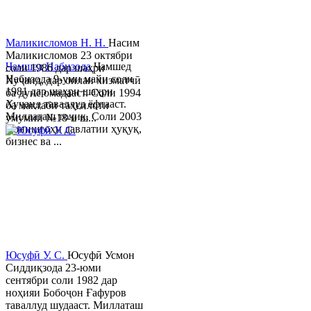
Маликисломов Н. Н.
Насим
Маликисломов 23 октябри
Ҷамшед Набизода
Ҷамшед
соли 1986 дар шаҳри
Набизода 9-уми майи соли
Хуҷанд, дар оилаи хизматчӣ
1981 дар шаҳри шаҳри
ба дунё омадааст. Соли 1994
Хуҷанд таваллуд ёфтааст.
ба мактаби таҳсилоти
Миллаташ тоҷик. Соли 2003
умумии №18-и ш...
Донишгоҳи давлатии ҳуқуқ,
бизнес ва ...
Юсуфӣ У. C.
Юсуфӣ Усмон
Сиддиқзода 23-юми
сентябри соли 1982 дар
ноҳияи Бобоҷон Ғафуров
таваллуд шудааст. Миллаташ