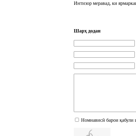
Интизор меравад, ки ярмарка
Шарҳ додан
Номнависӣ барои қабули 