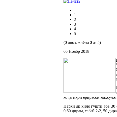
1
2
3
4
5
(0 овоз, миёна 0 аз 5)
05 Ноябр 2018
хоҷагиҳои ёрирасон маҳсулот
Нархи як кило гӯшти гов 30 
0,60 дирам, сабзӣ 2-2, 50 ди