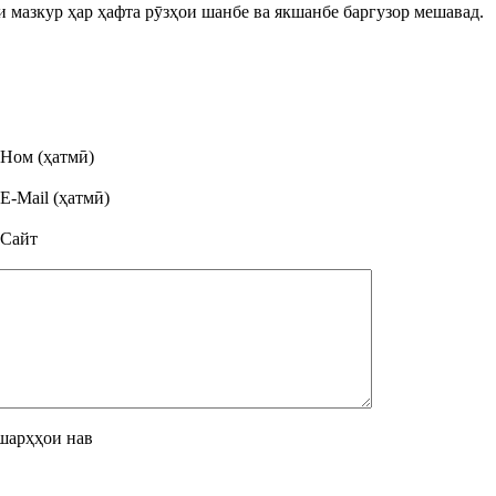
и мазкур ҳар ҳафта рӯзҳои шанбе ва якшанбе баргузор мешавад.
Ном (ҳатмӣ)
E-Mail (ҳатмӣ)
Сайт
шарҳҳои нав