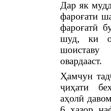
Дар як мудд
фароғати ш
фароғатӣ б
шуд, ки о
шоиставу
овардааст.
Ҳамчун тад
ҷиҳати бе
аҳолӣ давом
6 ҳазор на