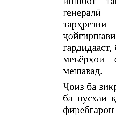
иншоот та
генералӣ
тарҳрези
ҷойгиршав
гардидааст,
меъёрҳои 
мешавад.
Ҷоиз ба зик
ба нусхаи қ
фиребгаро