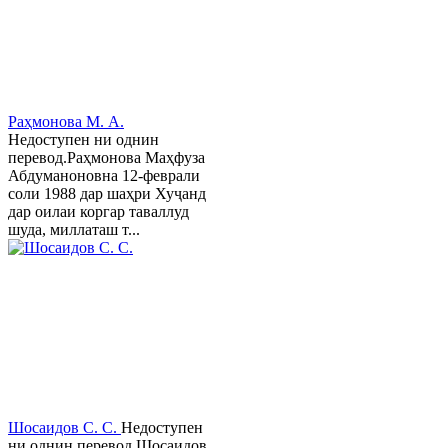
Раҳмонова М. А.
Недоступен ни однин
перевод.Раҳмонова Маҳфуза
Абдуманоновна 12-феврали
соли 1988 дар шаҳри Хуҷанд
дар оилаи коргар таваллуд
шуда, миллаташ т...
Шосаидов С. С.
Недоступен
ни однин перевод.Шосаидов