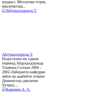
шудааст. Миллаташ тоҷик,
маълумоташ...
Абдуқаҳҳорзода Т.
Недоступен ни однин
перевод.Абдуқаҳҳорзода
Таҳмина Солҳои 2000 -
2002-Лаборанти кафедраи
забон ва адабиёти тоҷики
Донишгоҳи давлатии
Хуҷанд ...