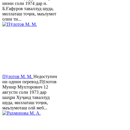
июни соли 1974 дар н.
Б.Ғафуров таваллуд шуда,
миллаташ тоҷик, маълумот
олии ти...
Пӯлотов М. М.
Недоступен
ни однин перевод.Пўлотов
Мунир Мухторович 12
августи соли 1973 дар
шаҳри Хуҷанд таваллуд
шуда, миллаташ тоҷик,
маълумоташ олӣ меб...