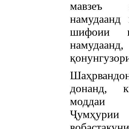
мавзеъ ғ
намудаанд 
шифоии н
намудаа
қонунгузори
Шаҳрвандо
донанд, 
моддаи 2
Ҷумҳурии
вобастаку