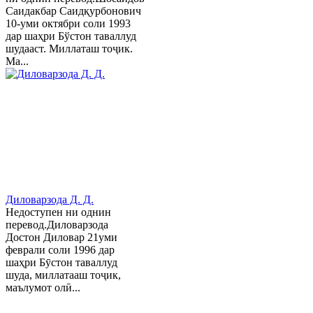
Саидакбар Саидқурбонович
10-уми октябри соли 1993
дар шаҳри Бўстон таваллуд
шудааст. Миллаташ тоҷик.
Ма...
Диловарзода Д. Д.
Недоступен ни однин
перевод.Диловарзода
Достон Диловар 21уми
феврали соли 1996 дар
шаҳри Бӯстон таваллуд
шуда, миллатааш тоҷик,
маълумот олӣ...