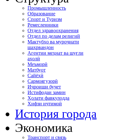
Промышленность
Образование
Спорт и Туризм
Ремесленники
Отдел здравоохранения
Отдел по делам религий
Мактубҳо ва муроҷиати
шаҳрвандон
Агентии меҳнат ва шуғли
аҳолӣ
Меъморӣ
Матбуот
Сайёҳӣ
Сармоягузорӣ
Иҷроиши буҷет
Истифодаи замин
Ҳолати фавқулодда
Хифзи иҷтимоӣ
История города
Экономика
Транспорт и связь