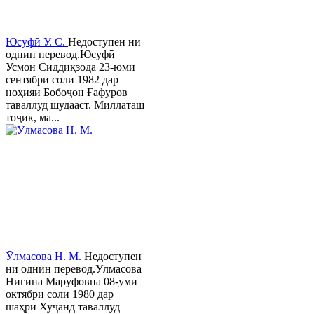
Юсуфӣ У. C.
Недоступен ни
однин перевод.Юсуфӣ
Усмон Сиддиқзода 23-юми
сентябри соли 1982 дар
ноҳияи Бобоҷон Ғафуров
таваллуд шудааст. Миллаташ
тоҷик, ма...
Ӯлмасова Н. М.
Недоступен
ни однин перевод.Ӯлмасова
Нигина Маруфовна 08-уми
октябри соли 1980 дар
шаҳри Хуҷанд таваллуд