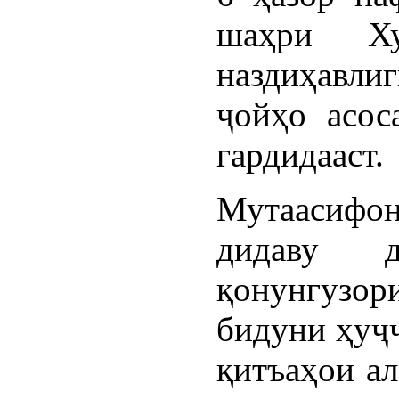
шаҳри Ху
наздиҳавли
ҷойҳо асос
гардидааст.
Мутаасифон
дидаву 
қонунгузо
бидуни ҳуҷҷ
қитъаҳои а