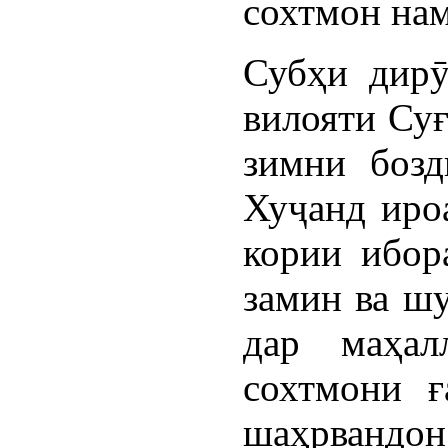
сохтмон нам
Субҳи дирӯ
вилояти Суғ
зимни бозд
Хуҷанд ироа
кории ибор
замин ва ш
дар маҳал
сохтмони ғ
шаҳрвандо