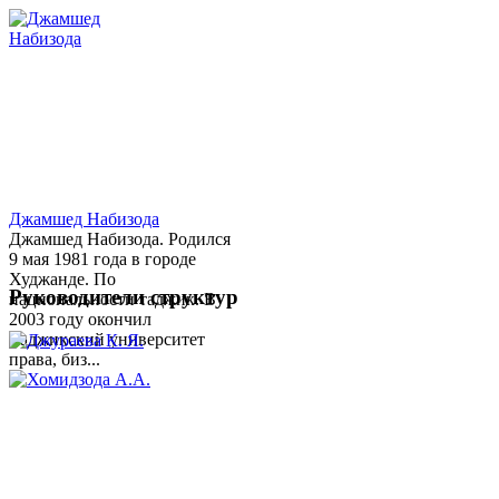
Джамшед Набизода
Джамшед Набизода. Родился
9 мая 1981 года в городе
Худжанде. По
Руководители структур
национальности таджик. В
2003 году окончил
Таджикский университет
права, биз...