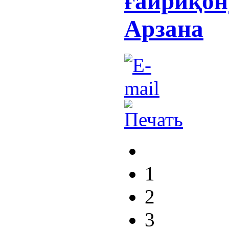
ғайриқон
Арзана
1
2
3