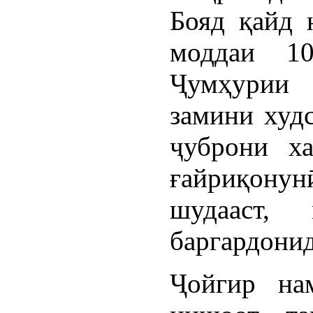
Бояд қайд 
моддаи 1
Ҷумҳурии
замини худ
ҷуброни ха
ғайриқону
шудааст, 
баргардони
Ҷойгир на