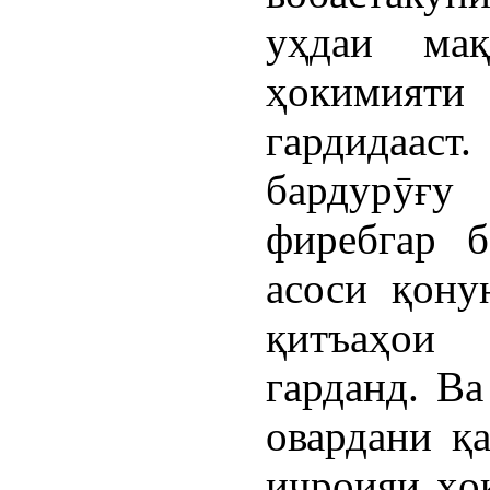
уҳдаи мақ
ҳокимияти
гардидааст.
бардурӯғу
фиребгар б
асоси қону
қитъаҳои
гарданд. Ва
овардани қ
иҷроияи ҳо