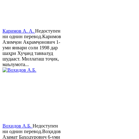
Каримов А. А.
Недоступен
ни однин перевод.Каримов
Азимҷон Акрамҷонович 1-
уми январи соли 1998 дар
шаҳри Хуҷанд таввалуд
шудааст. Миллаташ тоҷик,
маълумота...
Воҳидов А.Б.
Недоступен
ни однин перевод.Воҳидов
Азамат Баҳодурович 6-уми