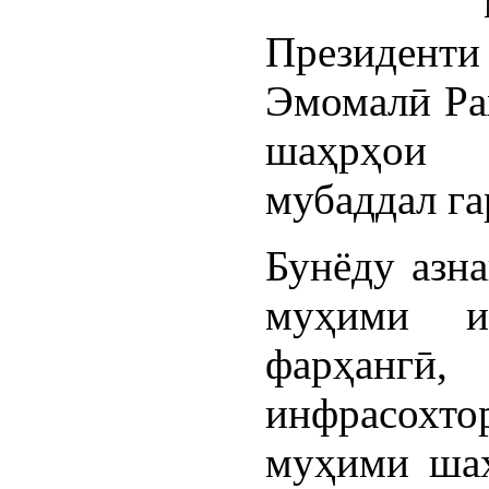
Президен
Эмомалӣ Ра
шаҳрҳои 
мубаддал га
Бунёду азн
муҳими и
фарҳанг
инфрасохт
муҳими шаҳ