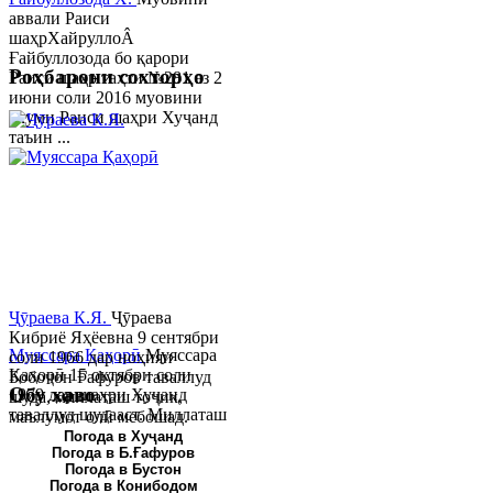
аввали Раиси
шаҳрХайруллоÂ
Ғайбуллозода бо қарори
Роҳбарони сохторҳо
Раиси шаҳр таҳти №281 аз 2
июни соли 2016 муовини
якуми Раиси шаҳри Хуҷанд
таъин ...
Ҷӯраева К.Я.
Ҷӯраева
Кибриё Яҳёевна 9 сентябри
Муяссара Қаҳорӣ
Муяссара
соли 1966 дар ноҳияи
Қаҳорӣ 15 октябри соли
Бобоҷон Ғафуров таваллуд
Обу хаво
1979 дар шаҳри Хуҷанд
шуда, миллаташ тоҷик,
таваллуд шудааст. Миллаташ
маълумот олӣ мебошад.
тоҷик. Маълумот олӣ. Соли
Соли 1997 Донишг...
Погода в Хуҷанд
Погода в Б.Ғафуров
2002 Донишгоҳи давлатии
Погода в Бустон
Хуҷанд ба...
Погода в Конибодом