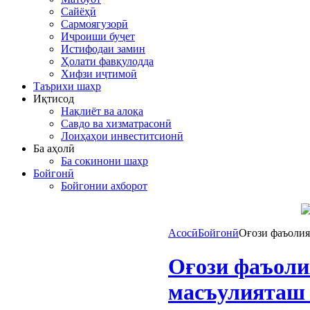
Сайёҳӣ
Сармоягузорӣ
Иҷроиши буҷет
Истифодаи замин
Ҳолати фавқулодда
Хифзи иҷтимоӣ
Таърихи шаҳр
Иқтисод
Нақлиёт ва алоқа
Савдо ва хизматрасонӣ
Лоиҳаҳои инвеститсионӣ
Ба аҳолӣ
Ба сокинони шаҳр
Бойгонӣ
Бойгонии ахборот
Асосӣ
Бойгонӣ
Оғози фаъолия
Оғози фаъоли
масъулияташ 