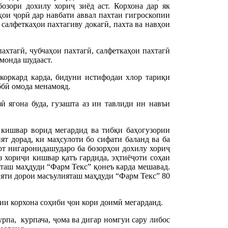
озори дохилу хориҷ зиёд аст. Корхона дар як
ҳои ҷорӣ дар навбати аввал пахтаи гигроскопии
салфеткаҳои пахтагиву докагӣ, пахта ва навҳои
ахтагӣ, чубчаҳои пахтагӣ, салфеткаҳои пахтагӣ
 монда шудааст.
коркард карда, бидуни истифодаи хлор тариқи
ббӣ омода менамояд.
 ягона буда, гузашта аз ин тавлиди ин навъи
 кишвар ворид мегардид ва тибқи баҳогузории
ят дорад, ки маҳсулоти бо сифати баланд ва ба
рот нигаронидашударо ба бозорҳои дохилу хориҷ
 хориҷи кишвар қатъ гардида, эҳтиёҷоти соҳаи
таш маҳдуди “Фарм Текс” қонеъ карда мешавад.
ияти дорои масъулияташ маҳдуди “Фарм Текс” 80
гии корхона соҳиби ҷои кори доимӣ мегарданд.
рпа, курпача, ҷома ва дигар номгуи сару либос