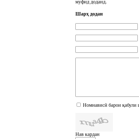
муфид доданд.
Шарҳ додан
Номнависӣ барои қабули 
Нав кардан