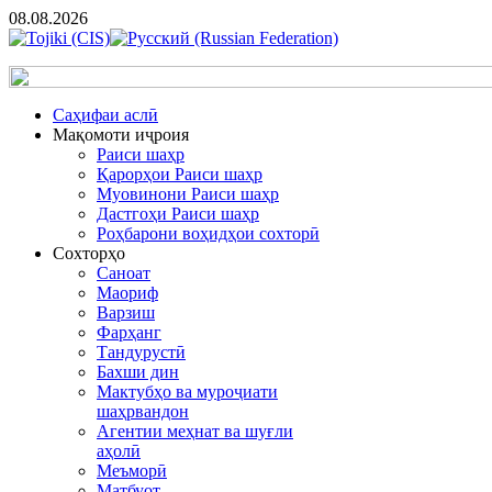
08.08.2026
Cаҳифаи аслӣ
Мақомоти иҷроия
Раиси шаҳр
Қарорҳои Раиси шаҳр
Муовинони Раиси шаҳр
Дастгоҳи Раиси шаҳр
Роҳбарони воҳидҳои сохторӣ
Сохторҳо
Саноат
Маориф
Варзиш
Фарҳанг
Тандурустӣ
Бахши дин
Мактубҳо ва муроҷиати
шаҳрвандон
Агентии меҳнат ва шуғли
аҳолӣ
Меъморӣ
Матбуот