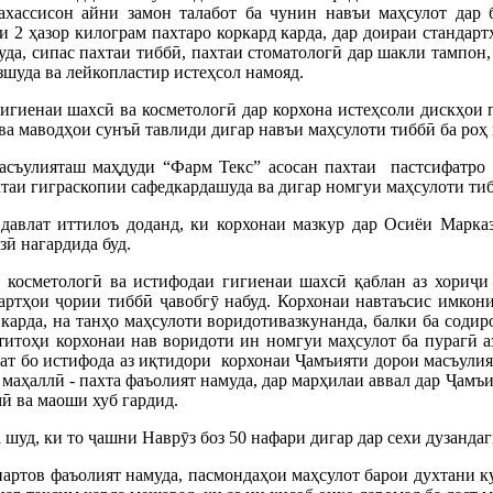
ахассисон айни замон талабот ба чунин навъи маҳсулот дар б
и 2 ҳазор килограм пахтаро коркард карда, дар доираи стандарт
да, сипас пахтаи тиббӣ, пахтаи стоматологӣ дар шакли тампон, 
шуда ва лейкопластир истеҳсол намояд.
гиенаи шахсӣ ва косметологӣ дар корхона истеҳсоли дискҳои п
 ва маводҳои сунъӣ тавлиди дигар навъи маҳсулоти тиббӣ ба роҳ
асъулияташ маҳдуди “Фарм Текс” асосан пахтаи пастсифатро 
хтаи гиграскопии сафедкардашуда ва дигар номгуи маҳсулоти ти
авлат иттилоъ доданд, ки корхонаи мазкур дар Осиёи Марказӣ
зӣ нагардида буд.
 косметологӣ ва истифодаи гигиенаи шахсӣ қаблан аз хориҷи
артҳои ҷории тиббӣ ҷавобгӯ набуд. Корхонаи навтаъсис имкони
 карда, на танҳо маҳсулоти воридотивазкунанда, балки ба соди
итоҳи корхонаи нав воридоти ин номгуи маҳсулот ба пурагӣ аз
ат бо истифода аз иқтидори корхонаи Ҷамъияти дорои масъулия
 маҳаллӣ - пахта фаъолият намуда, дар марҳилаи аввал дар Ҷамъ
ӣ ва маоши хуб гардид.
шуд, ки то ҷашни Наврӯз боз 50 нафари дигар дар сехи дузанда
артов фаъолият намуда, пасмондаҳои маҳсулот барои духтани ку