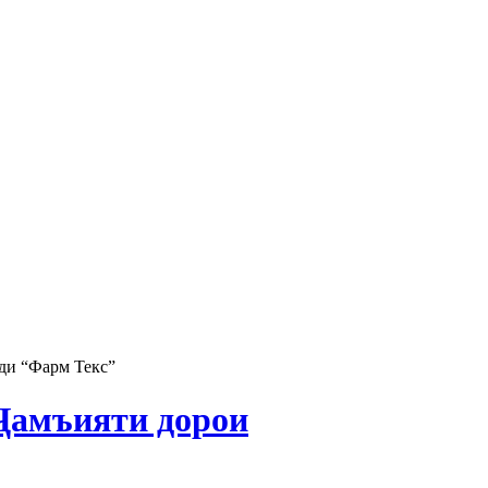
ди “Фарм Текс”
Ҷамъияти дорои