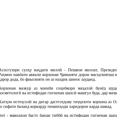
Асосгузори сулҳу ваҳдати миллӣ - Пешвои миллат, Презид
Раҳмон навбати аввали корхонаи Ҷамъияти дорои масъулияташ м
қарор дода, бо фаъолияти он аз наздик шинос шуданд.
Корхонаи мазкур аз ҷониби соҳибкори маҳаллӣ бунёд шуда
косметологӣ ва истифодаи гигиенаи шахсӣ машғул буда, дар маҷ
Хатҳои истеҳсолӣ ва дигар дастгоҳҳову таҷҳизоти корхона аз О
бо сифати баланд коркарду пешниҳоди харидорон карда шавад.
лот - маводҳои басту банди тиббӣ ва истифодаи гигиенаи шахс