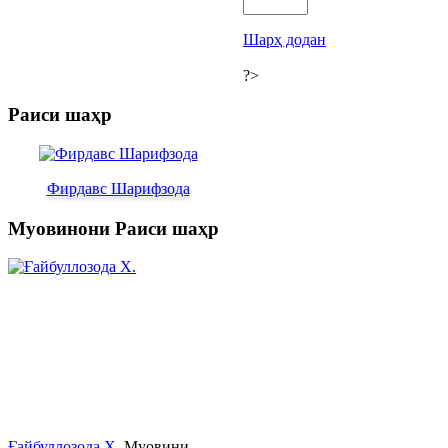
Шарҳ додан
?>
Раиси шаҳр
Фирдавс Шарифзода
Муовинони Раиси шаҳр
Ғайбуллозода Х.
Муовини