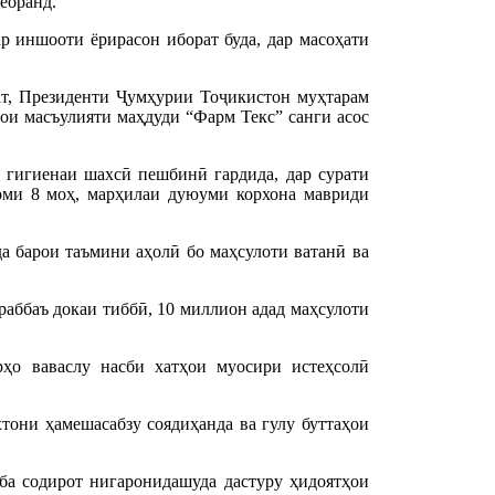
еоранд.
р иншооти ёрирасон иборат буда, дар масоҳати
ат, Президенти Ҷумҳурии Тоҷикистон муҳтарам
и масъулияти маҳдуди “Фарм Текс” санги асос
 гигиенаи шахсӣ пешбинӣ гардида, дар сурати
оми 8 моҳ, марҳилаи дуюуми корхона мавриди
а барои таъмини аҳолӣ бо маҳсулоти ватанӣ ва
аббаъ докаи тиббӣ, 10 миллион адад маҳсулоти
ҳо ваваслу насби хатҳои муосири истеҳсолӣ
тони ҳамешасабзу соядиҳанда ва гулу буттаҳои
ба содирот нигаронидашуда дастуру ҳидоятҳои