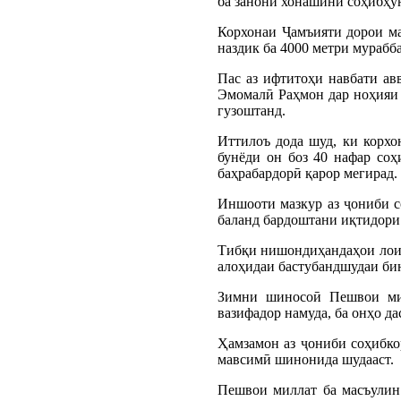
ба занони хонашини соҳибҳун
Корхонаи Ҷамъияти дорои ма
наздик ба 4000 метри мурабба
Пас аз ифтитоҳи навбати ав
Эмомалӣ Раҳмон дар ноҳияи 
гузоштанд.
Иттилоъ дода шуд, ки корхо
бунёди он боз 40 нафар со
баҳрабардорӣ қарор мегирад.
Иншооти мазкур аз ҷониби с
баланд бардоштани иқтидори 
Тибқи нишондиҳандаҳои лоиҳа
алоҳидаи бастубандшудаи бин
Зимни шиносоӣ Пешвои мил
вазифадор намуда, ба онҳо д
Ҳамзамон аз ҷониби соҳибко
мавсимӣ шинонида шудааст.
Пешвои миллат ба масъулин 