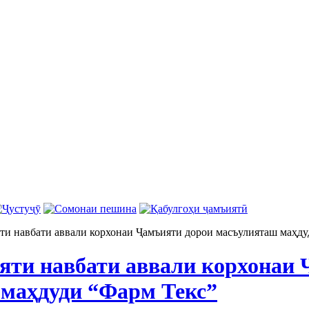
ти навбати аввали корхонаи Ҷамъияти дорои масъулияташ маҳду
яти навбати аввали корхонаи 
маҳдуди “Фарм Текс”