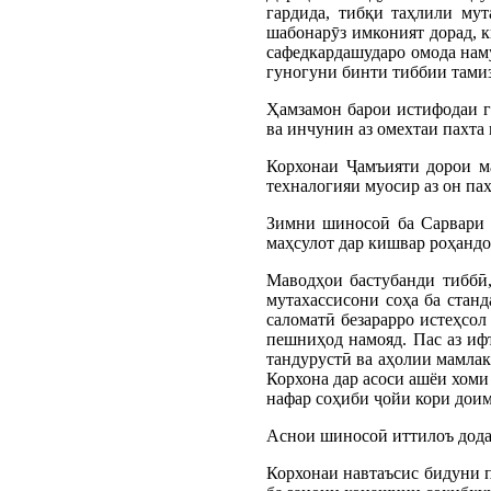
гардида, тибқи таҳлили мут
шабонарӯз имконият дорад, к
сафедкардашударо омода наму
гуногуни бинти тиббии тамиз
Ҳамзамон барои истифодаи ги
ва инчунин аз омехтаи пахта
Корхонаи Ҷамъияти дорои м
техналогияи муосир аз он па
Зимни шиносоӣ ба Сарвари д
маҳсулот дар кишвар роҳандо
Маводҳои бастубанди тиббӣ,
мутахассисони соҳа ба станд
саломатӣ безарарро истеҳсол
пешниҳод намояд. Пас аз ифт
тандурустӣ ва аҳолии мамлак
Корхона дар асоси ашёи хоми
нафар соҳиби ҷойи кори доим
Аснои шиносоӣ иттилоъ дода 
Корхонаи навтаъсис бидуни п