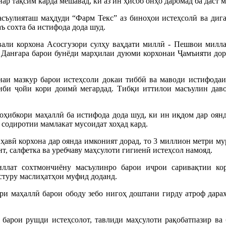
ар тақсим карда мешавад, ки аз ин ҳисоб онҳо даромад ба даст м
съулияташ маҳдуди “Фарм Текс” аз биноҳои истеҳсолӣ ва дига
ъ сохта ба истифода дода шуд.
вали корхона Асосгузори сулҳу ваҳдати миллӣ - Пешвои милл
Данғара барои бунёди марҳилаи дуюми корхонаи Ҷамъияти доро
наи мазкур барои истеҳсоли докаи тиббӣ ва маводи истифодаи
ҳиби ҷойи кори доимӣ мегардад. Тибқи иттилои масъулин дав
оҳибкори маҳаллӣ ба истифода дода шуд, ки ин иқдом дар оянд
содиротии мамлакат мусоидат хоҳад кард.
вӣ корхона дар оянда имконият дорад, то 3 миллион метри мур
т, салфетка ва уребчаву маҳсулоти гигиенӣ истеҳсол намояд.
лат сохтмончиёну масъулинро барои иҷрои саривақтии кор
астуру маслиҳатҳои муфид доданд.
ри маҳаллӣ барои ободу зебо нигоҳ доштани гирду атроф дарах
барои рушди истеҳсолот, тавлиди маҳсулоти рақобатпазир ва 