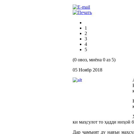
1
2
3
4
5
(0 овоз, миёна 0 аз 5)
05 Ноябр 2018
ки маҳсулот то ҳадди ниҳоӣ 
Дар ҷамъият ду навъи маҳсу