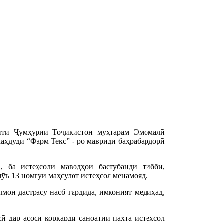
енти Ҷумҳурии Тоҷикистон муҳтарам Эмомалӣ
аҳдуди “Фарм Текс” - ро мавриди баҳрабардорӣ
, ба истеҳсоли маводҳои бастубанди тиббӣ,
мӯъ 13 номгуи маҳсулот истеҳсол менамояд.
лмон дастрасу насб гардида, имконият медиҳад,
ӣ дар асоси коркарди саноатии пахта истеҳсол