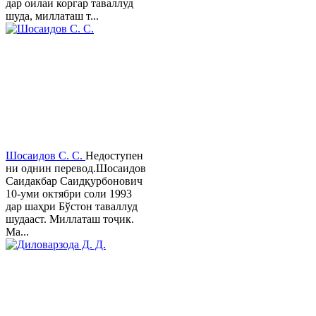
дар оилаи коргар таваллуд
шуда, миллаташ т...
Шосаидов С. С.
Недоступен
ни однин перевод.Шосаидов
Саидакбар Саидқурбонович
10-уми октябри соли 1993
дар шаҳри Бўстон таваллуд
шудааст. Миллаташ тоҷик.
Ма...