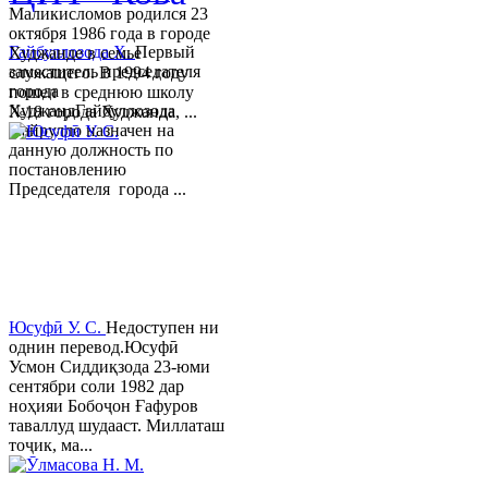
Маликисломов родился 23
октября 1986 года в городе
Гайбуллозода Х.
Первый
Худжанде в семье
заместитель председателя
служащего. В 1994 году
города
пошел в среднюю школу
ХуджандГайбуллозода
№18 города Худжанда, ...
Хайрулло назначен на
данную должность по
постановлению
Председателя города ...
Юсуфӣ У. C.
Недоступен ни
однин перевод.Юсуфӣ
Усмон Сиддиқзода 23-юми
сентябри соли 1982 дар
ноҳияи Бобоҷон Ғафуров
таваллуд шудааст. Миллаташ
тоҷик, ма...