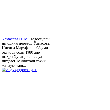
Ӯлмасова Н. М.
Недоступен
ни однин перевод.Ӯлмасова
Нигина Маруфовна 08-уми
октябри соли 1980 дар
шаҳри Хуҷанд таваллуд
шудааст. Миллаташ тоҷик,
маълумоташ...