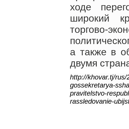
ходе перег
широкий кр
торгово-эко
политическо
а также в о
двумя стран
http://khovar.tj/ru
gossekretarya-ssh
pravitelstvo-respub
rassledovanie-ubijs