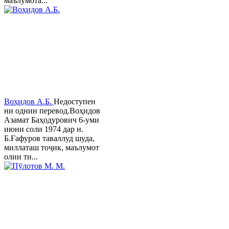
маълумота...
Воҳидов А.Б.
Недоступен
ни однин перевод.Воҳидов
Азамат Баҳодурович 6-уми
июни соли 1974 дар н.
Б.Ғафуров таваллуд шуда,
миллаташ тоҷик, маълумот
олии ти...