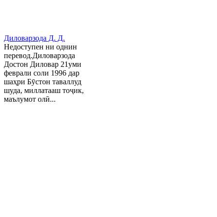
Диловарзода Д. Д.
Недоступен ни однин
перевод.Диловарзода
Достон Диловар 21уми
феврали соли 1996 дар
шаҳри Бӯстон таваллуд
шуда, миллатааш тоҷик,
маълумот олӣ...