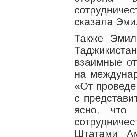
сотрудниче
сказала Эми
Также Эмил
Таджикис
взаимные от
на междунар
«От проведё
с представи
ясно, что
сотруднич
Штатами Ам