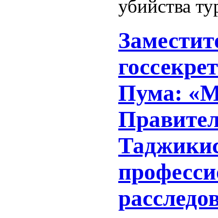
убийства ту
Заместит
госсекр
Пума: «М
Правител
Таджикис
професси
расследо