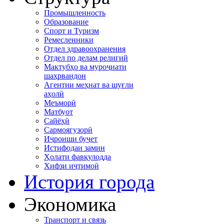
Промышленность
Образование
Спорт и Туризм
Ремесленники
Отдел здравоохранения
Отдел по делам религий
Мактубҳо ва муроҷиати
шаҳрвандон
Агентии меҳнат ва шуғли
аҳолӣ
Меъморӣ
Матбуот
Сайёҳӣ
Сармоягузорӣ
Иҷроиши буҷет
Истифодаи замин
Ҳолати фавқулодда
Хифзи иҷтимоӣ
История города
Экономика
Транспорт и связь