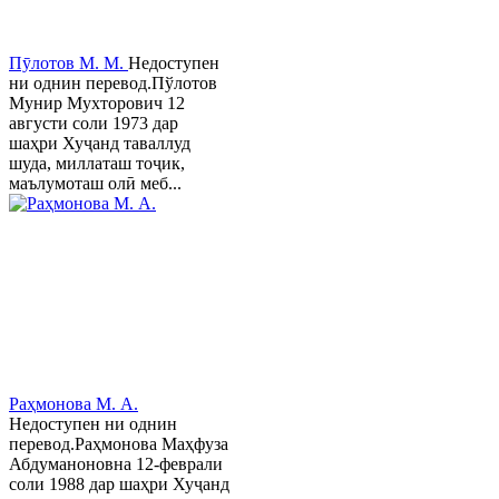
Пӯлотов М. М.
Недоступен
ни однин перевод.Пўлотов
Мунир Мухторович 12
августи соли 1973 дар
шаҳри Хуҷанд таваллуд
шуда, миллаташ тоҷик,
маълумоташ олӣ меб...
Раҳмонова М. А.
Недоступен ни однин
перевод.Раҳмонова Маҳфуза
Абдуманоновна 12-феврали
соли 1988 дар шаҳри Хуҷанд