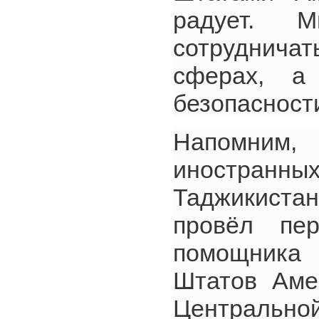
радует. 
сотрудничат
сферах, а
безопасност
Напомним
иностран
Таджикиста
провёл пер
помощника 
Штатов Ам
Центрально