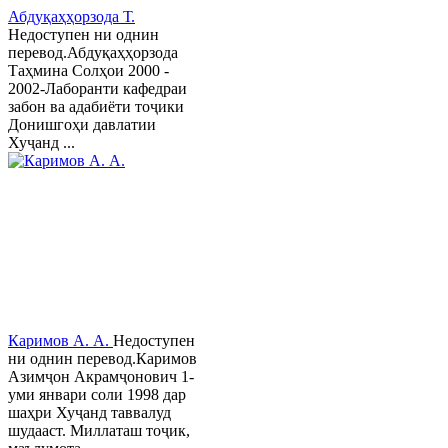
Абдуқаҳҳорзода Т.
Недоступен ни однин
перевод.Абдуқаҳҳорзода
Таҳмина Солҳои 2000 -
2002-Лаборанти кафедраи
забон ва адабиёти тоҷики
Донишгоҳи давлатии
Хуҷанд ...
Каримов А. А.
Недоступен
ни однин перевод.Каримов
Азимҷон Акрамҷонович 1-
уми январи соли 1998 дар
шаҳри Хуҷанд таввалуд
шудааст. Миллаташ тоҷик,