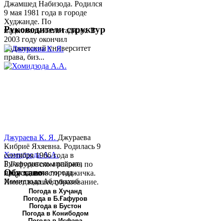
Джамшед Набизода. Родился
9 мая 1981 года в городе
Худжанде. По
Руководители структур
национальности таджик. В
2003 году окончил
Таджикский университет
права, биз...
Джураева К. Я.
Джураева
Кибриё Яхяевна. Родилась 9
Хомидзода А.А.
сентября 1966 года в
Руководитель аппарата
Б.Гафуровском районе, по
Обу хаво
председателя города
национальности таджичка.
Хомидзода Абдувахоб
Имеет высшее образование.
Абдумаджид родился 8
В 1997 ...
Погода в Хуҷанд
Погода в Б.Ғафуров
июня 1978 года в городе
Погода в Бустон
Худжанде. По
Погода в Конибодом
национальности...
Погода в Исфара