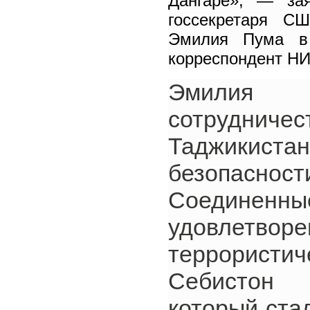
Дангаре», — за
госсекретаря 
Эмилия Пума в 
корреспондент НИ
Эмилия 
сотрудниче
Таджикис
безопасност
Соедине
удовлетвор
террористи
Себистон 
который ста