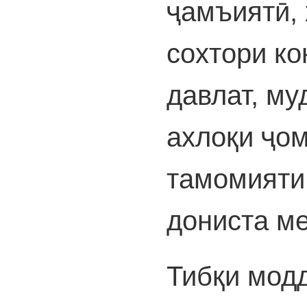
ҷамъиятӣ,
сохтори ко
давлат, м
ахлоқи ҷом
тамомияти
дониста м
Тибқи модд