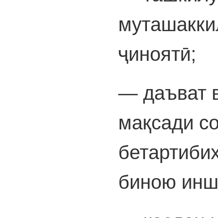
муташаккил
ҷиноятӣ;
— даъват 
мақсади с
бетартибиҳ
биною инш