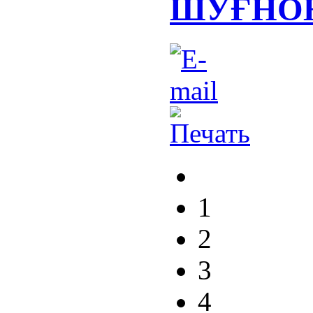
ШУҒНО
1
2
3
4