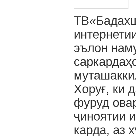
ТВ«Бадахш
интернети
эълон нам
саркардаҳо
муташакки
Хоруғ, ки 
фуруд ова
ҷиноятии 
карда, аз 