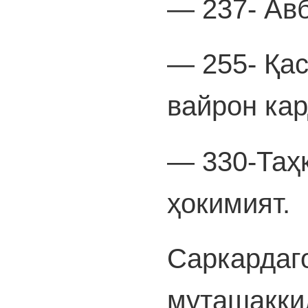
— 237- Ав
— 255- Қас
вайрон кар
— 330-Таҳ
ҳокимият.
Саркардаг
муташаккил