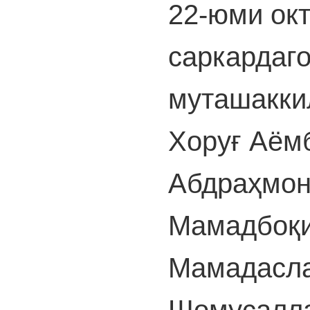
22-юми окт
саркардаго
муташакки
Хоруғ Аём
Абдраҳмон
Мамадбоқи
Мамадасл
Шомусалла