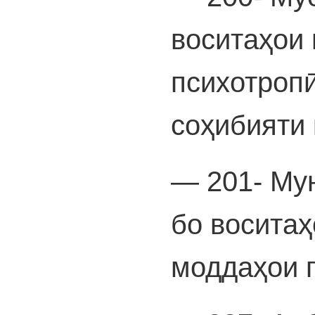
воситаҳои
психотропӣ
соҳибияти 
— 201- Му
бо восита
моддаҳои 