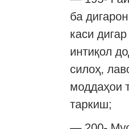
ба дигарон
каси дигар
интиқол до
силоҳ, лав
моддаҳои 
таркиш;
— 200- Му