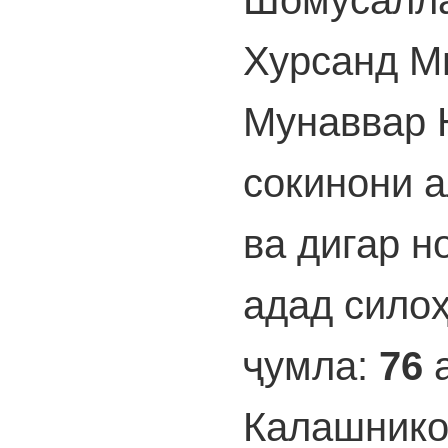
Хурсанд М
Мунаввар 
сокинони 
ва дигар н
адад сило
ҷумла:
76
а
Калашнико