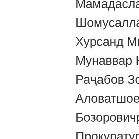
Мамадасл
Шомусалла
Хурсанд М
Мунаввар 
Раҷабов З
Аловатшое
Бозорович
Прокурату