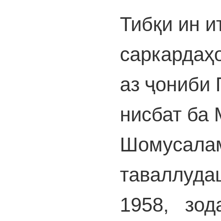
Тибқи ин и
саркардаҳ
аз ҷониби
нисбат ба
Шомусалам
таваллуда
1958, зода