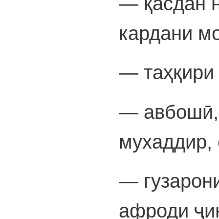
— қасдан н
кардани мо
— таҳқири
— авбошӣ,
мухаддир, 
— гузарон
афроди ҷин