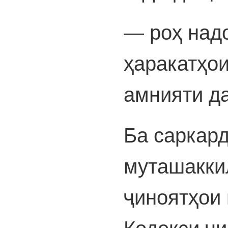
— роҳ над
ҳаракатҳои
амнияти да
Ба саркард
муташакки
ҷиноятҳои