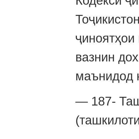
Кодекси ҷ
Тоҷикистон
ҷиноятҳои 
вазнин до
маънидод 
— 187- Та
(ташкилоти