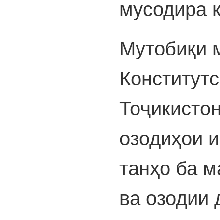
мусодира 
Мутобиқи 
Конститут
Тоҷикистон
озодиҳои 
танҳо ба м
ва озодии 