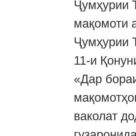
Ҷумҳурии 
мақомоти 
Ҷумҳурии 
11-и Қонун
«Дар бора
мақомотҳои
ваколат до
гузаронид