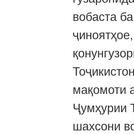
вобаста ба
ҷиноятҳое,
қонунгузо
Тоҷикистон
мақомоти 
Ҷумҳурии 
шахсони в