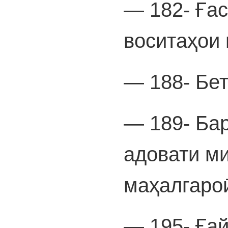
— 182- Ғас
воситаҳои 
— 188- Бе
— 189- Ба
адовати ми
маҳалгароӣ
— 195- Ғай