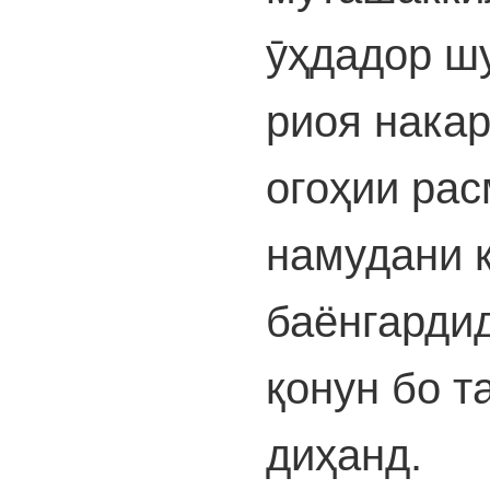
ӯҳдадор шу
риоя накар
огоҳии рас
намудани 
баёнгарди
қонун бо т
диҳанд.