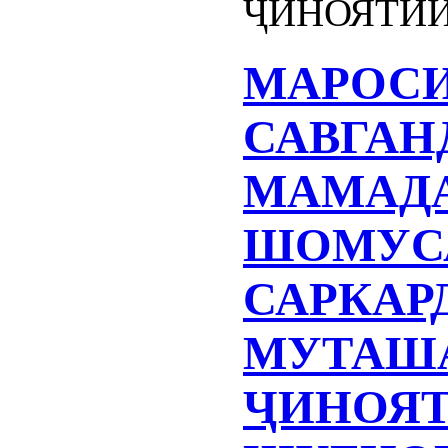
ҶИНОЯТИ
МАРОС
САВГАН
МАМАДА
ШОМУС
САРКАР
МУТАШ
ҶИНОЯТ