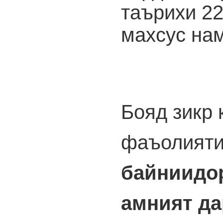
таърихи 22
махсус на
Бояд зикр 
фаъолияти
байниидо
амният д