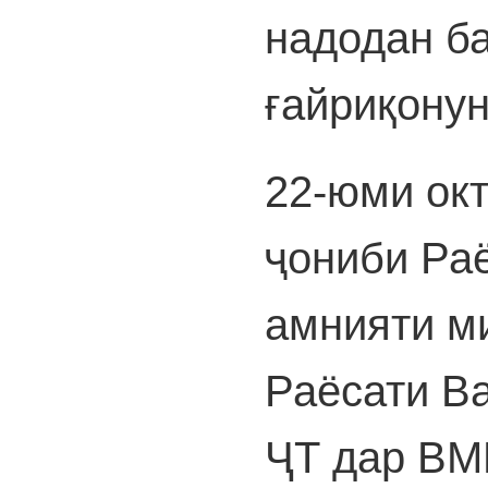
надодан ба
ғайриқонун
22-юми окт
ҷониби Ра
амнияти м
Раёсати В
ҶТ дар ВМ