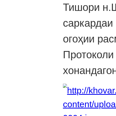
Тишори н.
саркардаи
огоҳии рас
Протоколи
хонандаго