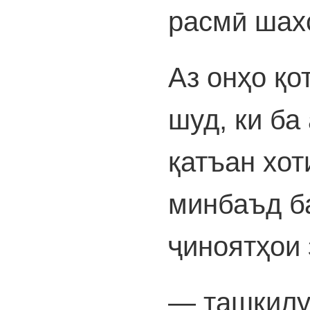
расмӣ шах
Аз онҳо қо
шуд, ки ба
қатъан хо
минбаъд б
ҷиноятҳои 
— ташкилу