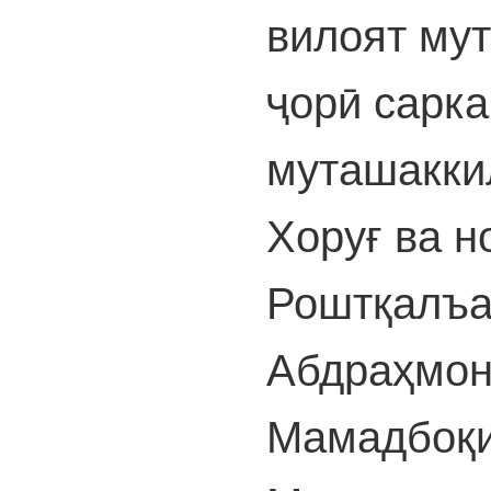
вилоят мут
ҷорӣ сарка
муташакки
Хоруғ ва н
Роштқалъа
Абдраҳмон
Мамадбоқи