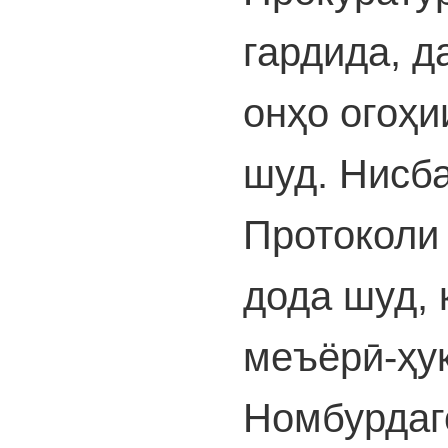
гардида, д
онҳо огоҳи
шуд. Нисба
Протоколи 
дода шуд, 
меъёрӣ-ҳу
Номбурдаг