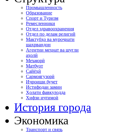
Промышленность
Образование
Спорт и Туризм
Ремесленники
Отдел здравоохранения
Отдел по делам религий
Мактубҳо ва муроҷиати
шаҳрвандон
Агентии меҳнат ва шуғли
аҳолӣ
Меъморӣ
Матбуот
Сайёҳӣ
Сармоягузорӣ
Иҷроиши буҷет
Истифодаи замин
Ҳолати фавқулодда
Хифзи иҷтимоӣ
История города
Экономика
Транспорт и связь