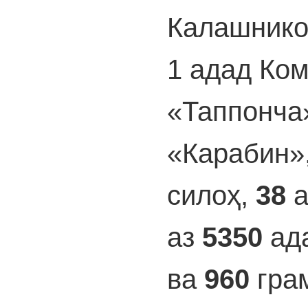
Калашнико
1 адад Ком
«Таппонча
«Карабин»
силоҳ,
38
а
аз
5350
ада
ва
960
гра