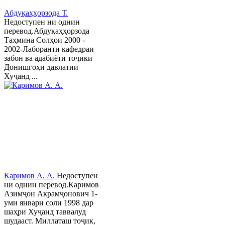
Абдуқаҳҳорзода Т.
Недоступен ни однин
перевод.Абдуқаҳҳорзода
Таҳмина Солҳои 2000 -
2002-Лаборанти кафедраи
забон ва адабиёти тоҷики
Донишгоҳи давлатии
Хуҷанд ...
Каримов А. А.
Недоступен
ни однин перевод.Каримов
Азимҷон Акрамҷонович 1-
уми январи соли 1998 дар
шаҳри Хуҷанд таввалуд
шудааст. Миллаташ тоҷик,