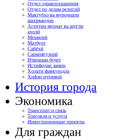
Отдел здравоохранения
Отдел по делам религий
Мактубҳо ва муроҷиати
шаҳрвандон
Агентии меҳнат ва шуғли
аҳолӣ
Меъморӣ
Матбуот
Сайёҳӣ
Сармоягузорӣ
Иҷроиши буҷет
Истифодаи замин
Ҳолати фавқулодда
Хифзи иҷтимоӣ
История города
Экономика
Транспорт и связь
Торговля и услуги
Инвестиционные проекты
Для граждан