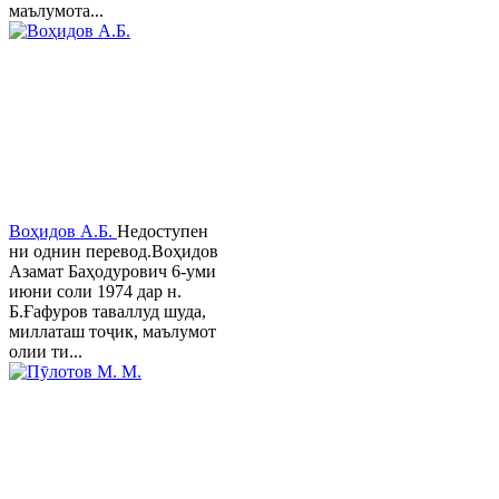
маълумота...
Воҳидов А.Б.
Недоступен
ни однин перевод.Воҳидов
Азамат Баҳодурович 6-уми
июни соли 1974 дар н.
Б.Ғафуров таваллуд шуда,
миллаташ тоҷик, маълумот
олии ти...