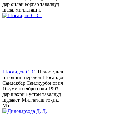
дар оилаи коргар таваллуд
шуда, миллаташ т...
Шосаидов С. С.
Недоступен
ни однин перевод.Шосаидов
Саидакбар Саидқурбонович
10-уми октябри соли 1993
дар шаҳри Бўстон таваллуд
шудааст. Миллаташ тоҷик.
Ма...