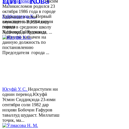
ЦИТ "Кова"
Маликисломов Н. Н.
Насим
Маликисломов родился 23
октября 1986 года в городе
Гайбуллозода Х.
Первый
Худжанде в семье
заместитель председателя
служащего. В 1994 году
города
пошел в среднюю школу
ХуджандГайбуллозода
№18 города Худжанда, ...
Хайрулло назначен на
данную должность по
постановлению
Председателя города ...
Юсуфӣ У. C.
Недоступен ни
однин перевод.Юсуфӣ
Усмон Сиддиқзода 23-юми
сентябри соли 1982 дар
ноҳияи Бобоҷон Ғафуров
таваллуд шудааст. Миллаташ
тоҷик, ма...