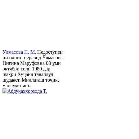
Ӯлмасова Н. М.
Недоступен
ни однин перевод.Ӯлмасова
Нигина Маруфовна 08-уми
октябри соли 1980 дар
шаҳри Хуҷанд таваллуд
шудааст. Миллаташ тоҷик,
маълумоташ...