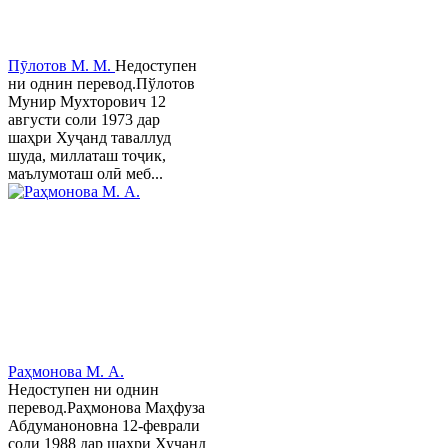
Пӯлотов М. М.
Недоступен
ни однин перевод.Пўлотов
Мунир Мухторович 12
августи соли 1973 дар
шаҳри Хуҷанд таваллуд
шуда, миллаташ тоҷик,
маълумоташ олӣ меб...
Раҳмонова М. А.
Недоступен ни однин
перевод.Раҳмонова Маҳфуза
Абдуманоновна 12-феврали
соли 1988 дар шаҳри Хуҷанд