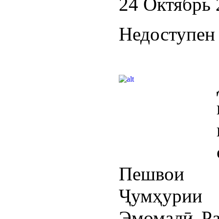
24 Октябрь 
Недоступен 
Пешвои 
Ҷумҳурии
Эмомалӣ Ра