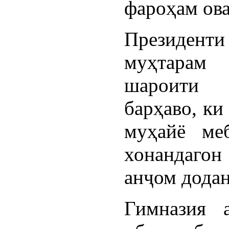
фароҳам ова
Президент
муҳтарам
шароити 
барҳаво, ки
муҳайё ме
хонандаго
анҷом додан
Гимназия 