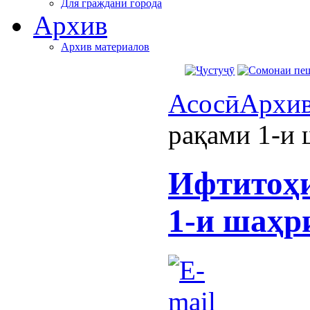
Для граждани города
Архив
Архив материалов
Асосӣ
Архи
рақами 1-и
Ифтитоҳи
1-и шаҳр