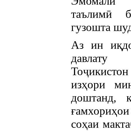
Эмомалӣ 
таълимӣ 
гузошта шуд
Аз ин иқдо
давлату
Тоҷикисто
изҳори мин
доштанд, 
ғамхориҳои 
соҳаи макт