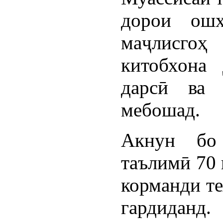
дорои ошх
маҷлисгоҳ
китобхона
дарсӣ ва 
мебошад.
Акнун бо
таълимӣ 70 
корманди те
гардиданд.