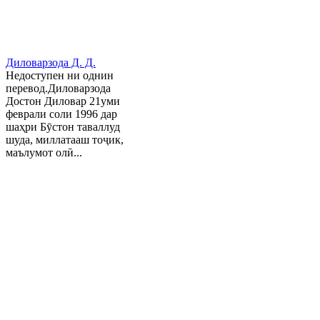
Диловарзода Д. Д.
Недоступен ни однин
перевод.Диловарзода
Достон Диловар 21уми
феврали соли 1996 дар
шаҳри Бӯстон таваллуд
шуда, миллатааш тоҷик,
маълумот олӣ...