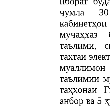
иборат буд
ҷумла 30
кабинетҳ
муҷаҳҳаз 
таълимӣ, 
тахтаи элек
муаллимон 
таълимии м
таҳхонаи Г
анбор ва 5 