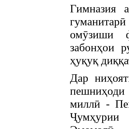
Гимназия а
гуманитарӣ 
омӯзиши ф
забонҳои р
ҳуқуқ диққа
Дар ниҳоят
пешниҳоди 
миллӣ - Пе
Ҷумҳурии