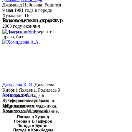
Джамшед Набизода. Родился
9 мая 1981 года в городе
Худжанде. По
Руководители структур
национальности таджик. В
2003 году окончил
Таджикский университет
права, биз...
Джураева К. Я.
Джураева
Кибриё Яхяевна. Родилась 9
Хомидзода А.А.
сентября 1966 года в
Руководитель аппарата
Б.Гафуровском районе, по
Обу хаво
председателя города
национальности таджичка.
Хомидзода Абдувахоб
Имеет высшее образование.
Абдумаджид родился 8
В 1997 ...
Погода в Хуҷанд
Погода в Б.Ғафуров
июня 1978 года в городе
Погода в Бустон
Худжанде. По
Погода в Конибодом