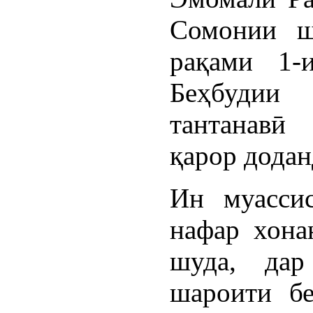
Сомонии ш
рақами 1-
Беҳбудии
тантанавӣ
қарор додан
Ин муасси
нафар хона
шуда, дар
шароити бе