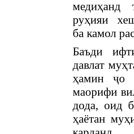
медиҳанд 
руҳияи хеш
ба камол ра
Баъди ифт
давлат муҳ
ҳамин ҷо 
маорифи ви
дода, оид 
ҳаётан муҳ
карданд.