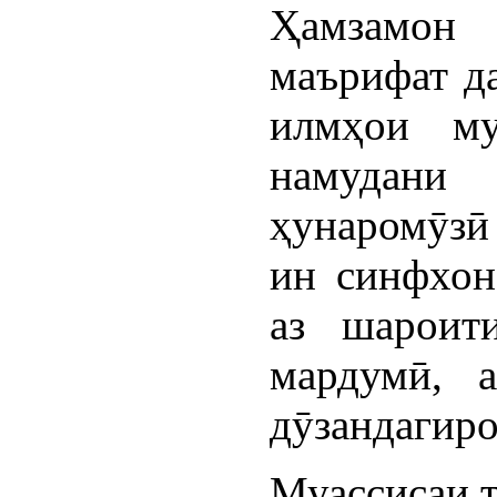
Ҳамзамон
маърифат да
илмҳои му
намудани 
ҳунаромӯзӣ 
ин синфхон
аз шароит
мардумӣ, 
дӯзандагиро
Муассисаи 