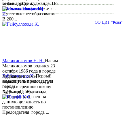
года в городе Худжанде. По
мебошад. Соли...
национальности таджичка.
www.khujand.tj
,
e-mail:
mihd.khujand@gmail.com
Имеет высшее образование.
В 200...
© 2013-2018 Разработчик и техническая поддержка
ОО ЦИТ "Кова"
Маликисломов Н. Н.
Насим
Маликисломов родился 23
октября 1986 года в городе
Гайбуллозода Х.
Первый
Худжанде в семье
заместитель председателя
служащего. В 1994 году
города
пошел в среднюю школу
ХуджандГайбуллозода
№18 города Худжанда, ...
Хайрулло назначен на
данную должность по
постановлению
Председателя города ...