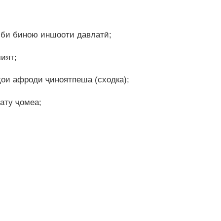
сби биною иншооти давлатӣ;
ият;
ои афроди ҷиноятпеша (сходка);
ату ҷомеа;