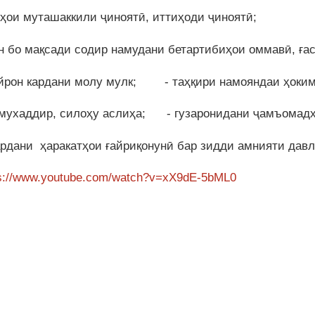
ҳҳои муташаккили ҷиноятӣ, иттиҳоди ҷиноятӣ;
он бо мақсади содир намудани бетартибиҳои оммавӣ, ға
вайрон кардани молу мулк; - таҳқири намояндаи ҳоким
 мухаддир, силоҳу аслиҳа; - гузаронидани ҷамъомадҳ
кардани ҳаракатҳои ғайриқонунӣ бар зидди амнияти давл
ps://www.youtube.com/watch?v=xX9dE-5bML0