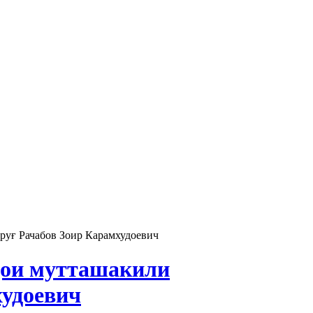
руғ Рачабов Зоир Карамхудоевич
ҳои мутташакили
худоевич