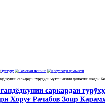
дёдкунии саркардаи гурӯҳҳои мутташакили ҷиноятии шаҳри Хо
гандёдкунии саркардаи гурӯҳ
ри Хоруғ Рачабов Зоир Карам