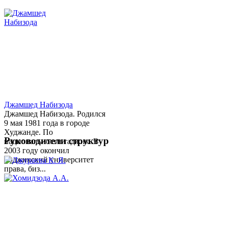
Джамшед Набизода
Джамшед Набизода. Родился
9 мая 1981 года в городе
Худжанде. По
Руководители структур
национальности таджик. В
2003 году окончил
Таджикский университет
права, биз...