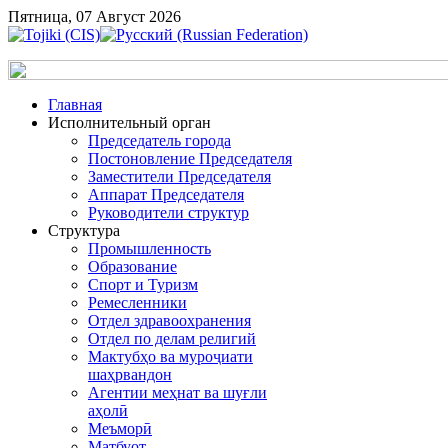
Пятница, 07 Август 2026
Главная
Исполнительный орган
Председатель города
Постоновление Председателя
Заместители Председателя
Аппарат Председателя
Руководители структур
Структура
Промышленность
Образование
Спорт и Туризм
Ремесленники
Отдел здравоохранения
Отдел по делам религий
Мактубҳо ва муроҷиати
шаҳрвандон
Агентии меҳнат ва шуғли
аҳолӣ
Меъморӣ
Матбуот