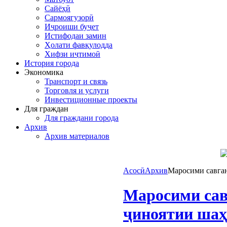
Сайёҳӣ
Сармоягузорӣ
Иҷроиши буҷет
Истифодаи замин
Ҳолати фавқулодда
Хифзи иҷтимоӣ
История города
Экономика
Транспорт и связь
Торговля и услуги
Инвестиционные проекты
Для граждан
Для граждани города
Архив
Архив материалов
Асосӣ
Архив
Маросими савган
Маросими сав
ҷиноятии шаҳ