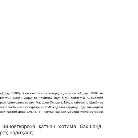
 ҶТ дар ВМКБ, Раёсати Вазорати корҳои дохилии ҶТ дар ВМКБ ва
ҷиноятии шаҳри Хоруғ ва ноҳияҳои Шуғнону Роштқалъа Айёмбеков
оршо Шомусалламович,
Мазоров Хурсанд Мирзоҳаётович, Шанбиев
ичро ба бинои Прокуратураи ВМКБ даъват гардида, дар алоҳидагӣ
смӣ тартиб дода шуд, ки он ҳамчун санади меъёрӣ-ҳуқуқӣ эътироф
 ҷинояткорона қатъан хотима бахшанд.
роҳ надиҳанд: