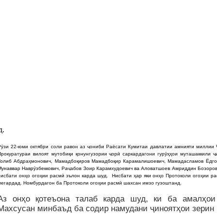
д.
Рӯзи 22-юми октябри соли равон аз ҷониби Раёсати Кумитаи давлатии амнияти миллии
Прокуратураи вилоят мутобиқи қонунгузории ҷорӣ саркардагони гурӯҳҳои муташаккили 
Толиб Абдраҳмонович, Мамадбоқиров Мамадбоқир Карамалишоевич, Мамадасламов Ёдг
Мунаввар Наврӯзбеккович, Раҷабов Зоир Карамхудоевич ва Аловатшоев Амриддин Бозоров
нисбати онҳо огоҳии расмӣ эълон карда шуд.
Нисбати ҳар яки онҳо Протоколи огоҳии ра
мегардад. Номбурдагон ба Протоколи огоҳии расмӣ шахсан имзо гузоштанд.
Аз онҳо қотеъона талаб карда шуд, ки ба амалҳои
Махсусан минбаъд ба содир намудани ҷиноятҳои зерин 