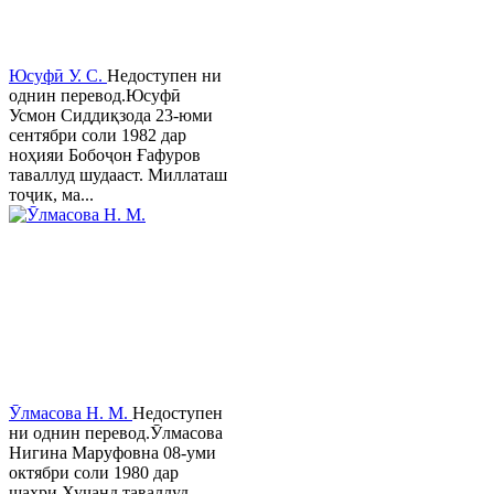
Юсуфӣ У. C.
Недоступен ни
однин перевод.Юсуфӣ
Усмон Сиддиқзода 23-юми
сентябри соли 1982 дар
ноҳияи Бобоҷон Ғафуров
таваллуд шудааст. Миллаташ
тоҷик, ма...
Ӯлмасова Н. М.
Недоступен
ни однин перевод.Ӯлмасова
Нигина Маруфовна 08-уми
октябри соли 1980 дар
шаҳри Хуҷанд таваллуд