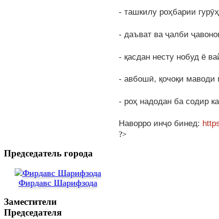
- ташкилу роҳбарии гурӯ
- даъват ва ҷалби ҷавон
- қасдан несту нобуд ё 
- авбошӣ, қочоқи маводи
- роҳ надодан ба содир 
Наворро инҷо бинед:
htt
?>
Председатель города
Фирдавс Шарифзода
Заместители
Председателя