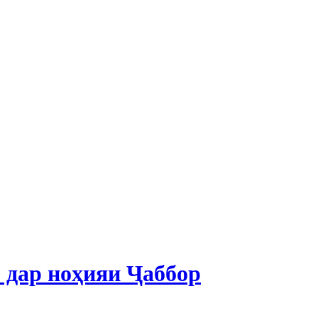
 дар ноҳияи Ҷаббор