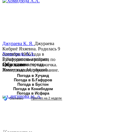
Джураева К. Я.
Джураева
Кибриё Яхяевна. Родилась 9
Хомидзода А.А.
сентября 1966 года в
Руководитель аппарата
Б.Гафуровском районе, по
Обу хаво
председателя города
национальности таджичка.
Хомидзода Абдувахоб
Имеет высшее образование.
Абдумаджид родился 8
В 1997 ...
Погода в Хуҷанд
Погода в Б.Ғафуров
июня 1978 года в городе
Погода в Бустон
Худжанде. По
Погода в Конибодом
национальности...
Погода в Исфара