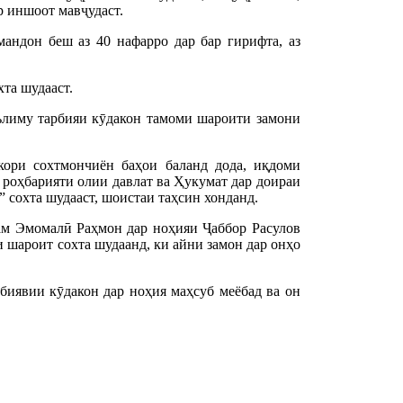
р иншоот мавҷудаст.
андон беш аз 40 нафарро дар бар гирифта, аз
хта шудааст.
аълиму тарбияи кӯдакон тамоми шароити замони
ори сохтмончиён баҳои баланд дода, иқдоми
 роҳбарияти олии давлат ва Ҳукумат дар доираи
 сохта шудааст, шоистаи таҳсин хонданд.
м Эмомалӣ Раҳмон дар ноҳияи Ҷаббор Расулов
 шароит сохта шудаанд, ки айни замон дар онҳо
биявии кӯдакон дар ноҳия маҳсуб меёбад ва он