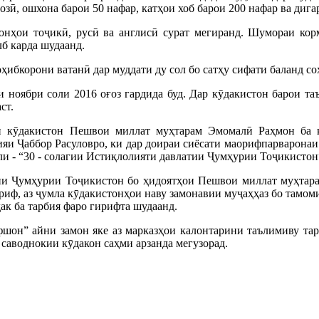
озӣ, ошхона барои 50 нафар, катҳои хоб барои 200 нафар ва дига
нҳои тоҷикӣ, русӣ ва англисӣ сурат мегиранд. Шумораи корм
б карда шудаанд.
ҳибкорони ватанӣ дар муддати ду сол бо сатҳу сифати баланд со
 ноябри соли 2016 оғоз гардида буд. Дар кӯдакистон барои т
ст.
 кӯдакистон Пешвои миллат муҳтарам Эмомалӣ Раҳмон ба к
яи Ҷаббор Расуловро, ки дар доираи сиёсати маорифпарваронаи
 - “30 - солагии Истиқлолияти давлатии Ҷумҳурии Тоҷикистон”
ии Ҷумҳурии Тоҷикистон бо ҳидоятҳои Пешвои миллат муҳтара
иф, аз ҷумла кӯдакистонҳои наву замонавии муҷаҳҳаз бо тамоми
дак ба тарбия фаро гирифта шудаанд.
шон” айни замон яке аз марказҳои калонтарини таълимиву тар
 саводнокии кӯдакон саҳми арзанда мегузорад.