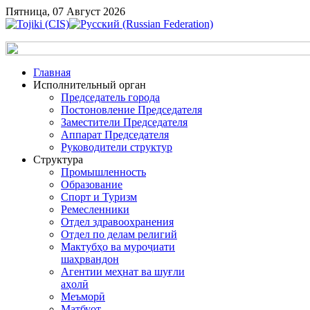
Пятница, 07 Август 2026
Главная
Исполнительный орган
Председатель города
Постоновление Председателя
Заместители Председателя
Аппарат Председателя
Руководители структур
Структура
Промышленность
Образование
Спорт и Туризм
Ремесленники
Отдел здравоохранения
Отдел по делам религий
Мактубҳо ва муроҷиати
шаҳрвандон
Агентии меҳнат ва шуғли
аҳолӣ
Меъморӣ
Матбуот