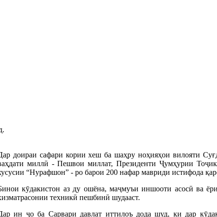
д.
Дар доираи сафари кории хеш ба шаҳру ноҳияҳои вилояти Суғд
ваҳдати миллӣ - Пешвои миллат, Президенти Ҷумҳурии Тоҷи
хусусии “Нурафшон” - ро барои 200 нафар мавриди истифода қар
Бинои кӯдакистон аз ду ошёна, маҷмуъи иншооти асосӣ ва ёри
хизматрасонии техникӣ пешбинӣ шудааст.
Дар ин ҷо ба Сарвари давлат иттилоъ дода шуд, ки дар кӯдак