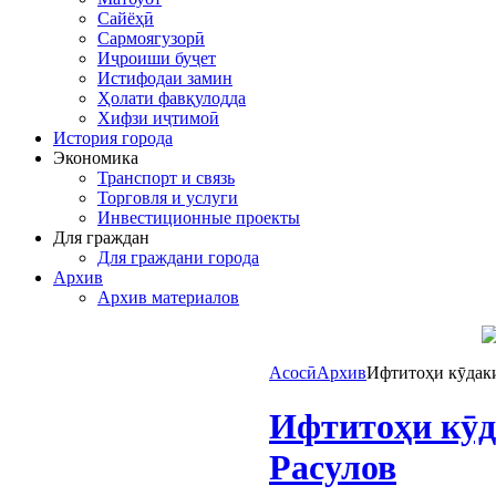
Сайёҳӣ
Сармоягузорӣ
Иҷроиши буҷет
Истифодаи замин
Ҳолати фавқулодда
Хифзи иҷтимоӣ
История города
Экономика
Транспорт и связь
Торговля и услуги
Инвестиционные проекты
Для граждан
Для граждани города
Архив
Архив материалов
Асосӣ
Архив
Ифтитоҳи кӯдаки
Ифтитоҳи кӯд
Расулов