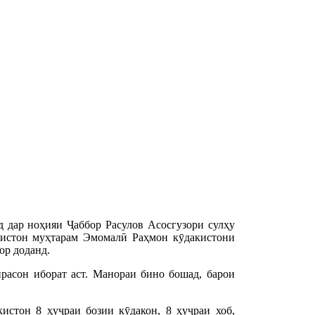
 дар ноҳияи Ҷаббор Расулов Асосгузори сулҳу
кистон муҳтарам Эмомалӣ Раҳмон кӯдакистони
ор доданд.
расон иборат аст. Манораи бино бошад, барои
истон 8 ҳуҷраи бозии кӯдакон, 8 ҳуҷраи хоб,