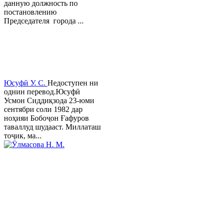
данную должность по
постановлению
Председателя города ...
Юсуфӣ У. C.
Недоступен ни
однин перевод.Юсуфӣ
Усмон Сиддиқзода 23-юми
сентябри соли 1982 дар
ноҳияи Бобоҷон Ғафуров
таваллуд шудааст. Миллаташ
тоҷик, ма...