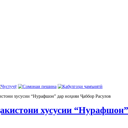
стони хусусии “Нурафшон” дар ноҳияи Ҷаббор Расулов
акистони хусусии “Нурафшон”