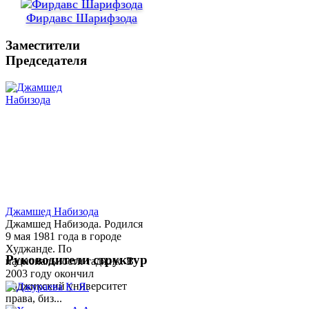
Фирдавс Шарифзода
Заместители
Председателя
Джамшед Набизода
Джамшед Набизода. Родился
9 мая 1981 года в городе
Худжанде. По
Руководители структур
национальности таджик. В
2003 году окончил
Таджикский университет
права, биз...