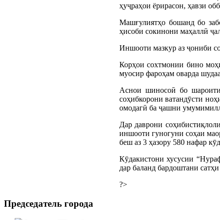
ҳуҷраҳои ёрирасон, ҳавзи обб
Машғулиятҳо бошанд бо забо
ҳисоби сокинони маҳаллӣ ҷал
Иншооти мазкур аз ҷониби со
Корҳои сохтмонии бино моҳи
муосир фароҳам оварда шудаа
Аснои шиносоӣ бо шароити
соҳибкорони ватандӯсти ноҳи
омодагӣ ба ҷашни умумимилли
Дар даврони соҳибистиқлол
иншооти гуногуни соҳаи маор
беш аз 3 ҳазору 580 нафар кӯ
Кӯдакистони хусусии “Нураф
дар баланд бардоштани сатҳи
?>
Председатель города