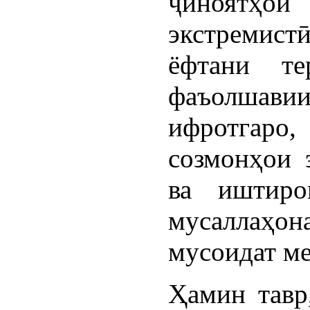
ҷиноятҳ
экстремистӣ
ёфтани те
фаъолшав
ифротгаро,
созмонҳои 
ва иштиро
мусаллаҳо
мусоидат м
Ҳамин тавр