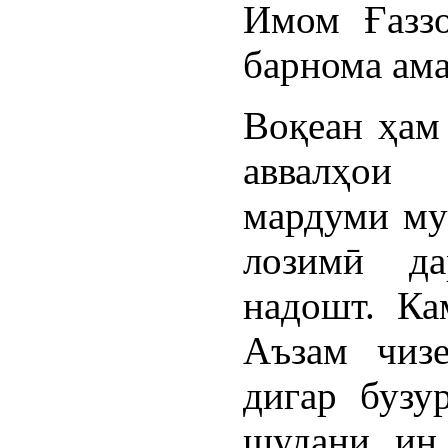
Имом Ғаззо
барнома ам
Воқеан ҳам 
аввалҳои 
мардуми му
лозимӣ д
надошт. Ка
Аъзам чиз
дигар бузу
шудани ин