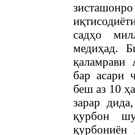
зисташонро 
иқтисодиёт
садҳо мил
медиҳад. Би
қаламрави 
бар асари 
беш аз 10 ҳ
зарар дида
қурбон ш
қурбониён 