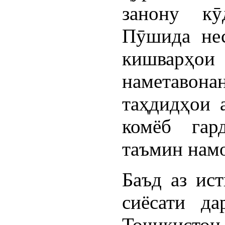
занону кӯ
Пӯшида нес
кишварҳ
наметавонан
таҳдидҳои 
комёб гар
таъмин нам
Баъд аз ис
сиёсати д
Тоҷикист