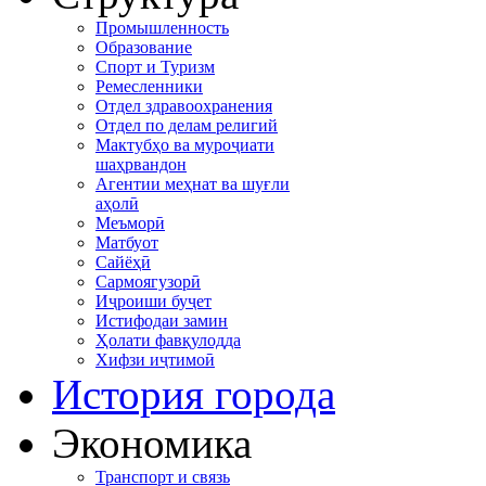
Промышленность
Образование
Спорт и Туризм
Ремесленники
Отдел здравоохранения
Отдел по делам религий
Мактубҳо ва муроҷиати
шаҳрвандон
Агентии меҳнат ва шуғли
аҳолӣ
Меъморӣ
Матбуот
Сайёҳӣ
Сармоягузорӣ
Иҷроиши буҷет
Истифодаи замин
Ҳолати фавқулодда
Хифзи иҷтимоӣ
История города
Экономика
Транспорт и связь