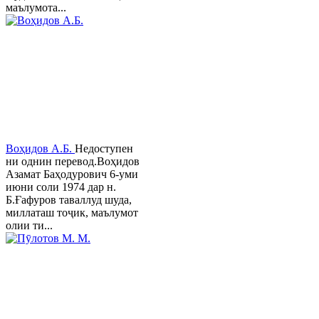
маълумота...
Воҳидов А.Б.
Недоступен
ни однин перевод.Воҳидов
Азамат Баҳодурович 6-уми
июни соли 1974 дар н.
Б.Ғафуров таваллуд шуда,
миллаташ тоҷик, маълумот
олии ти...