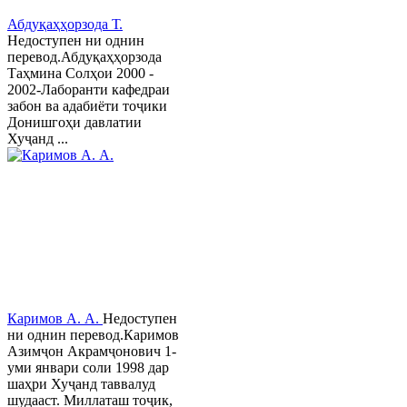
Абдуқаҳҳорзода Т.
Недоступен ни однин
перевод.Абдуқаҳҳорзода
Таҳмина Солҳои 2000 -
2002-Лаборанти кафедраи
забон ва адабиёти тоҷики
Донишгоҳи давлатии
Хуҷанд ...
Каримов А. А.
Недоступен
ни однин перевод.Каримов
Азимҷон Акрамҷонович 1-
уми январи соли 1998 дар
шаҳри Хуҷанд таввалуд
шудааст. Миллаташ тоҷик,