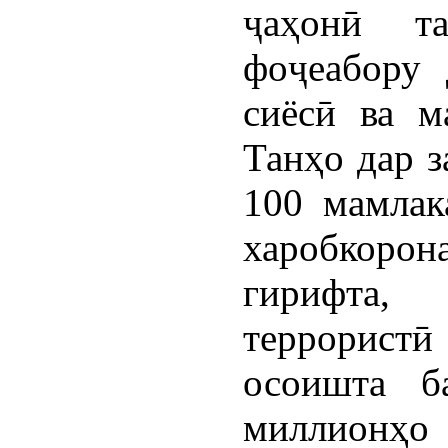
ҷаҳонӣ та
фоҷеабору 
сиёсӣ ва м
Танҳо дар з
100 мамлак
харобкоро
гирифта,
террористӣ 
осоишта б
миллионҳо