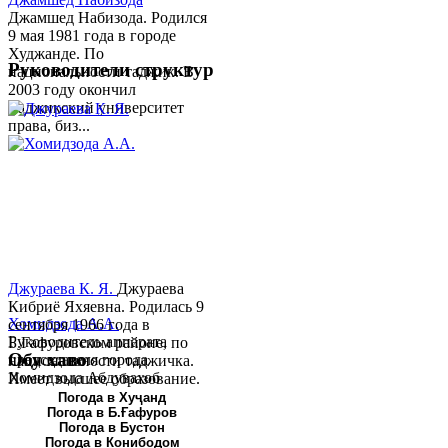
Джамшед Набизода. Родился
9 мая 1981 года в городе
Худжанде. По
Руководители структур
национальности таджик. В
2003 году окончил
Таджикский университет
права, биз...
Джураева К. Я.
Джураева
Кибриё Яхяевна. Родилась 9
Хомидзода А.А.
сентября 1966 года в
Руководитель аппарата
Б.Гафуровском районе, по
Обу хаво
председателя города
национальности таджичка.
Хомидзода Абдувахоб
Имеет высшее образование.
Абдумаджид родился 8
В 1997 ...
Погода в Хуҷанд
Погода в Б.Ғафуров
июня 1978 года в городе
Погода в Бустон
Худжанде. По
Погода в Конибодом