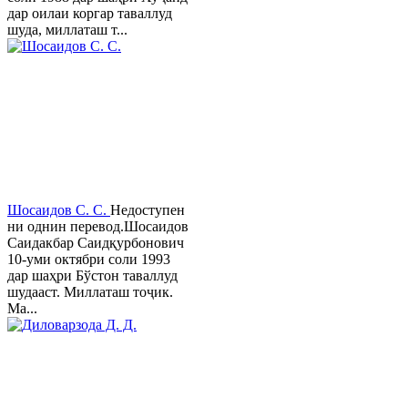
дар оилаи коргар таваллуд
шуда, миллаташ т...
Шосаидов С. С.
Недоступен
ни однин перевод.Шосаидов
Саидакбар Саидқурбонович
10-уми октябри соли 1993
дар шаҳри Бўстон таваллуд
шудааст. Миллаташ тоҷик.
Ма...