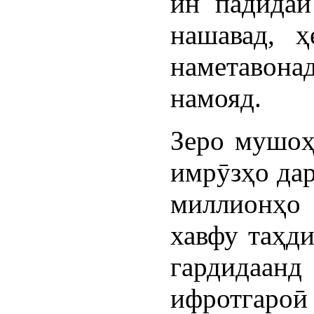
ин падидаи
нашавад, ҳ
наметавона
намояд.
Зеро мушоҳ
имрӯзҳо дар
миллионҳо 
хавфу таҳди
гардидаанд
ифротгаро