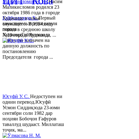
ЦИТ "Кова"
Маликисломов Н. Н.
Насим
Маликисломов родился 23
октября 1986 года в городе
Гайбуллозода Х.
Первый
Худжанде в семье
заместитель председателя
служащего. В 1994 году
города
пошел в среднюю школу
ХуджандГайбуллозода
№18 города Худжанда, ...
Хайрулло назначен на
данную должность по
постановлению
Председателя города ...
Юсуфӣ У. C.
Недоступен ни
однин перевод.Юсуфӣ
Усмон Сиддиқзода 23-юми
сентябри соли 1982 дар
ноҳияи Бобоҷон Ғафуров
таваллуд шудааст. Миллаташ
тоҷик, ма...