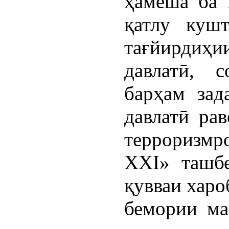
ҳамеша ба 
қатлу кушт
тағйирдиҳ
давлатӣ, 
барҳам зад
давлатӣ рав
терроризмр
XXI» ташбе
қувваи харо
бемории мар