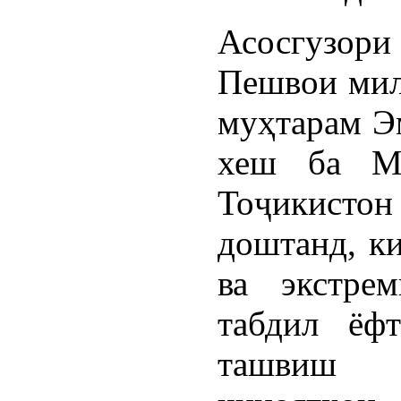
Асосгузор
Пешвои милл
муҳтарам Э
хеш ба М
Тоҷикистон 
доштанд, к
ва экстре
табдил ёф
ташвиш 