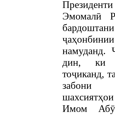
Президен
Эмомалӣ Р
бардошт
ҷаҳонбини
намуданд. 
дин, ки 
тоҷиканд, т
забони 
шахсиятҳои 
Имом Абӯ