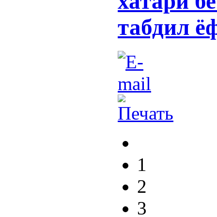
хатари б
табдил ё
1
2
3