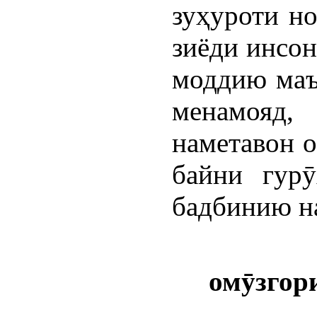
зуҳуроти но
зиёди инсон
моддию маъ
менамояд
наметавон о
байни гур
бадбинию на
ом
ӯ
згор