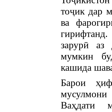
тоҷик дар м
ва фарогир
гирифтанд
зарурӣ аз 
мумкин бу
кашида шав
Барои ҳиф
мусулмони 
Ваҳдати 