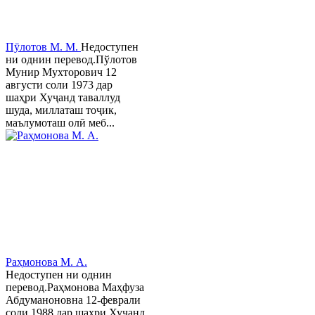
Пӯлотов М. М.
Недоступен
ни однин перевод.Пўлотов
Мунир Мухторович 12
августи соли 1973 дар
шаҳри Хуҷанд таваллуд
шуда, миллаташ тоҷик,
маълумоташ олӣ меб...
Раҳмонова М. А.
Недоступен ни однин
перевод.Раҳмонова Маҳфуза
Абдуманоновна 12-феврали
соли 1988 дар шаҳри Хуҷанд