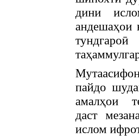
дини исл
андешаҳои 
тундгароӣ
таҳаммулгар
Мутаасифон
пайдо шуда
амалҳои т
даст мезан
ислом ифро