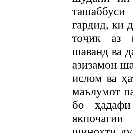
ташаббус
гардид, ки 
тоҷик аз 
шаванд ва д
азизамон ша
ислом ва ҳа
маълумот п
бо ҳадафи
якпочагии
шинохти ду