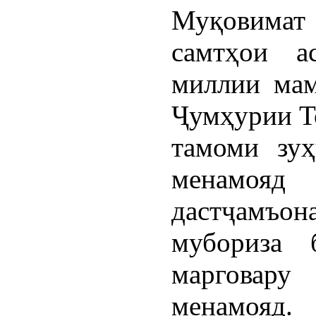
Муқовимат
самтҳои а
миллии мам
Ҷумҳурии Т
тамоми зуҳ
менамоя
дастҷамъо
мубориза 
марговар
менамояд.