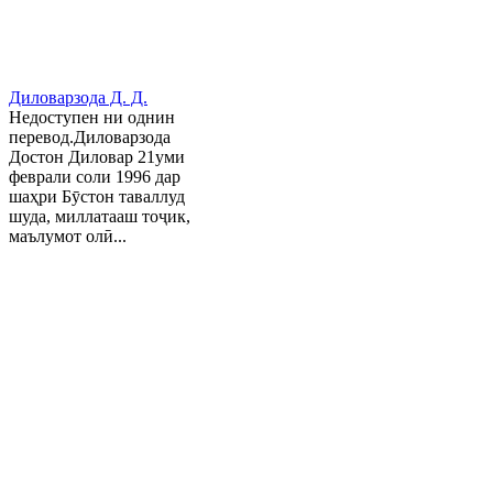
Диловарзода Д. Д.
Недоступен ни однин
перевод.Диловарзода
Достон Диловар 21уми
феврали соли 1996 дар
шаҳри Бӯстон таваллуд
шуда, миллатааш тоҷик,
маълумот олӣ...