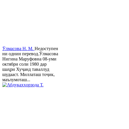
Ӯлмасова Н. М.
Недоступен
ни однин перевод.Ӯлмасова
Нигина Маруфовна 08-уми
октябри соли 1980 дар
шаҳри Хуҷанд таваллуд
шудааст. Миллаташ тоҷик,
маълумоташ...