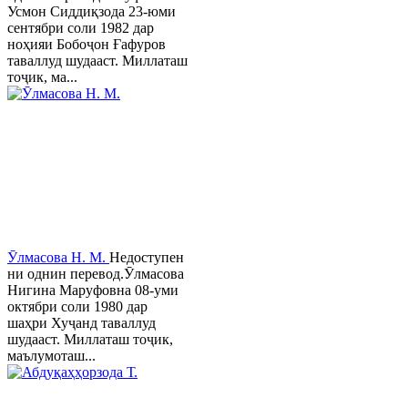
Усмон Сиддиқзода 23-юми
сентябри соли 1982 дар
ноҳияи Бобоҷон Ғафуров
таваллуд шудааст. Миллаташ
тоҷик, ма...
Ӯлмасова Н. М.
Недоступен
ни однин перевод.Ӯлмасова
Нигина Маруфовна 08-уми
октябри соли 1980 дар
шаҳри Хуҷанд таваллуд
шудааст. Миллаташ тоҷик,
маълумоташ...