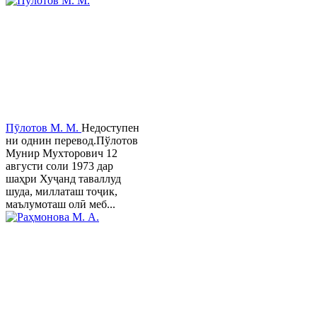
Пӯлотов М. М.
Недоступен
ни однин перевод.Пўлотов
Мунир Мухторович 12
августи соли 1973 дар
шаҳри Хуҷанд таваллуд
шуда, миллаташ тоҷик,
маълумоташ олӣ меб...