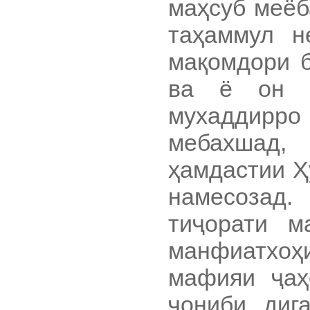
маҳсуб меёб
таҳаммул н
мақомдори б
ва ё он в
мухаддирр
мебахш
ҳамдастии Ҳ
намесозад
тиҷорати м
манфиатхоҳ
мафияи ҷаҳ
ҷониби диг