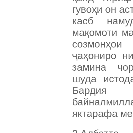
гувоҳи он ас
касб наму
мақомоти м
созмонҳои
ҷаҳониро ни
замина чо
шуда истода
Бардия 
байналмил
яктарафа м