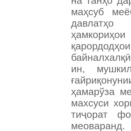
на танҳо да
маҳсуб меё
давлатҳо 
ҳамкориҳ
қарордод
байналхалқӣ
ин, мушки
ғайриқон
ҳамарўза ме
махсуси хор
тиҷорат фо
меоваран