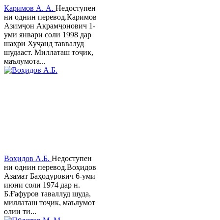
Каримов А. А.
Недоступен
ни однин перевод.Каримов
Азимҷон Акрамҷонович 1-
уми январи соли 1998 дар
шаҳри Хуҷанд таввалуд
шудааст. Миллаташ тоҷик,
маълумота...
Воҳидов А.Б.
Недоступен
ни однин перевод.Воҳидов
Азамат Баҳодурович 6-уми
июни соли 1974 дар н.
Б.Ғафуров таваллуд шуда,
миллаташ тоҷик, маълумот
олии ти...