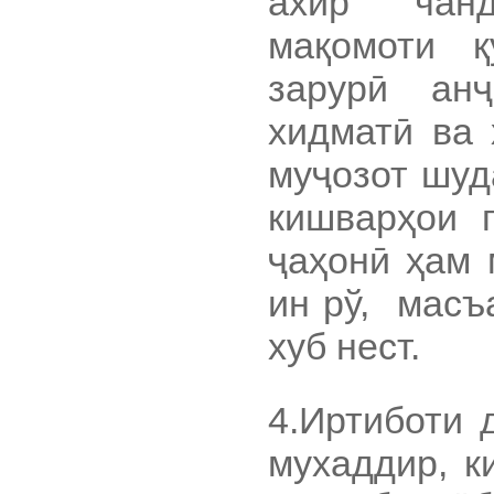
ахир чан
мақомоти қ
зарурӣ ан
хидматӣ ва 
муҷозот шуд
кишварҳои 
ҷаҳонӣ ҳам 
ин рў, масъ
хуб нест.
4.Иртиботи 
мухаддир, к