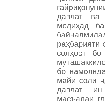
ғайриқонун
давлат ва 
медиҳад ба
байналмила
раҳбарияти 
солҳост бо
муташаккило
бо намоянда
майи соли ҷ
давлат ин
масъалаи гл