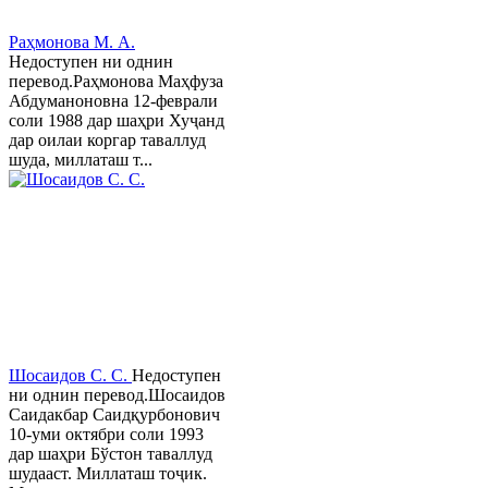
Раҳмонова М. А.
Недоступен ни однин
перевод.Раҳмонова Маҳфуза
Абдуманоновна 12-феврали
соли 1988 дар шаҳри Хуҷанд
дар оилаи коргар таваллуд
шуда, миллаташ т...
Шосаидов С. С.
Недоступен
ни однин перевод.Шосаидов
Саидакбар Саидқурбонович
10-уми октябри соли 1993
дар шаҳри Бўстон таваллуд
шудааст. Миллаташ тоҷик.