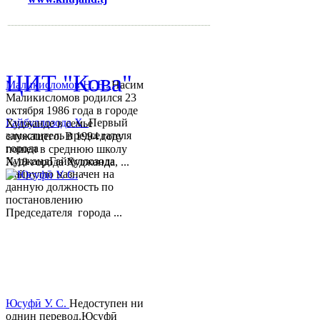
mihd.khujand@gmail.com
© 2013-2018 Разработчик и 
ЦИТ "Кова"
Маликисломов Н. Н.
Насим
Маликисломов родился 23
октября 1986 года в городе
Гайбуллозода Х.
Первый
Худжанде в семье
заместитель председателя
служащего. В 1994 году
города
пошел в среднюю школу
ХуджандГайбуллозода
№18 города Худжанда, ...
Хайрулло назначен на
данную должность по
постановлению
Председателя города ...
Юсуфӣ У. C.
Недоступен ни
однин перевод.Юсуфӣ