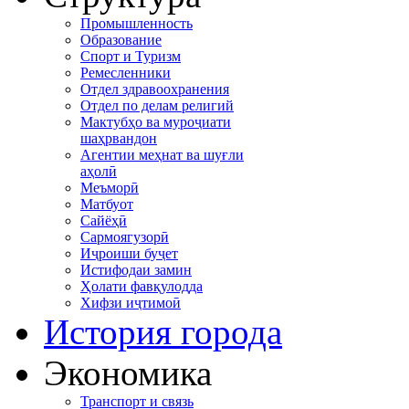
Промышленность
Образование
Спорт и Туризм
Ремесленники
Отдел здравоохранения
Отдел по делам религий
Мактубҳо ва муроҷиати
шаҳрвандон
Агентии меҳнат ва шуғли
аҳолӣ
Меъморӣ
Матбуот
Сайёҳӣ
Сармоягузорӣ
Иҷроиши буҷет
Истифодаи замин
Ҳолати фавқулодда
Хифзи иҷтимоӣ
История города
Экономика
Транспорт и связь