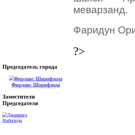
меварзанд.
Фаридун Ори
?>
Председатель города
Фирдавс Шарифзода
Заместители
Председателя