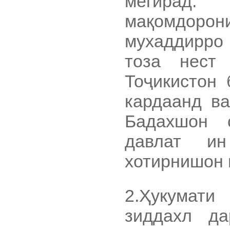
мегирад.
мақомдорони
мухаддирро 
тоза нест
Тоҷикистон 
кардаанд ва
Бадахшон 
давлат и
хотирнишон 
2.Ҳукумати
зиддахл д