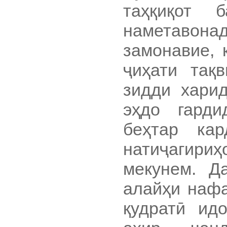
таҳқиқот 
наметавона
замонавие, 
ҷиҳати тақ
зидди харид
эҳдо гарди
беҳтар ка
натиҷагири
мекунем. Д
алайҳи нафа
қудратӣ идо