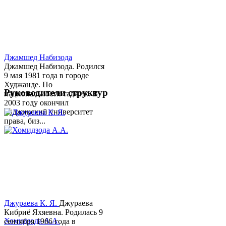
Джамшед Набизода
Джамшед Набизода. Родился
9 мая 1981 года в городе
Худжанде. По
Руководители структур
национальности таджик. В
2003 году окончил
Таджикский университет
права, биз...
Джураева К. Я.
Джураева
Кибриё Яхяевна. Родилась 9
Хомидзода А.А.
сентября 1966 года в