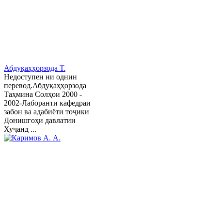
Абдуқаҳҳорзода Т.
Недоступен ни однин
перевод.Абдуқаҳҳорзода
Таҳмина Солҳои 2000 -
2002-Лаборанти кафедраи
забон ва адабиёти тоҷики
Донишгоҳи давлатии
Хуҷанд ...