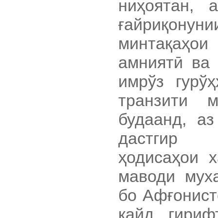
ниҳоятан, 
ғайриқонун
минтақаҳои
амниятӣ ва 
имрўз гурўҳ
транзити 
будаанд, аз
дастгир г
ҳодисаҳои 
маводи мух
бо Афғонист
қайд гириф