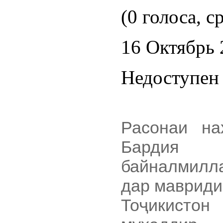
(0 голоса, с
16 Октябрь 
Недоступен 
Расонаи на
Бардия 
байналмилл
дар мавриди
Тоҷикисто