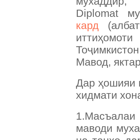
мухаддир
Diplomat м
кард
(албат
иттиҳомот
Тоҷимкистон
Мавод, якта
Дар ҳошияи 
хидмати хон
1.Масъала
маводи муха