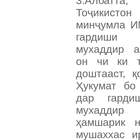
3.Албатт
Тоҷикистон
минҷумла И
гардиши 
мухаддир ар
он чи ки т
доштааст, қ
Ҳукумат бо 
дар гарди
мухаддир 
ҳамшарик н
мушаххас и