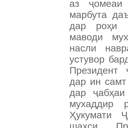
аз ҷомеаи
марбута даъ
дар роҳи 
маводи му
насли навр
устувор бар
Президент 
дар ин самт
дар ҷабҳаи
мухаддир р
Ҳукумати 
шахси Пр