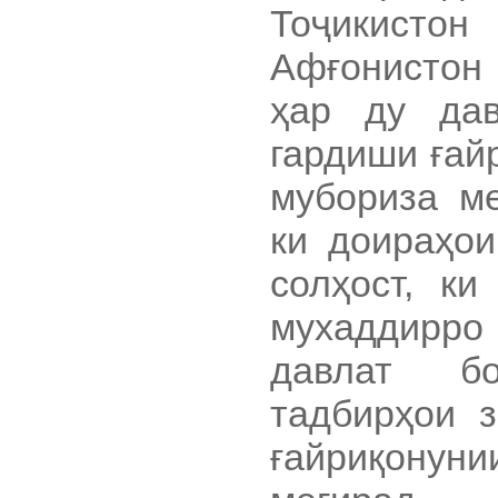
Тоҷикисто
Афғонистон 
ҳар ду дав
гардиши ғай
мубориза м
ки доираҳои
солҳост, ки
мухаддирр
давлат б
тадбирҳои 
ғайриқону