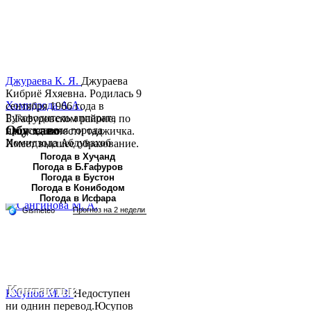
Джураева К. Я.
Джураева
Кибриё Яхяевна. Родилась 9
Хомидзода А.А.
сентября 1966 года в
Руководитель аппарата
Б.Гафуровском районе, по
Обу хаво
председателя города
национальности таджичка.
Хомидзода Абдувахоб
Имеет высшее образование.
Абдумаджид родился 8
В 1997 ...
Погода в Хуҷанд
Погода в Б.Ғафуров
июня 1978 года в городе
Погода в Бустон
Худжанде. По
Погода в Конибодом
национальности...
Погода в Исфара
Контакты:
Юсупов М. З.
Недоступен
ни однин перевод.Юсупов