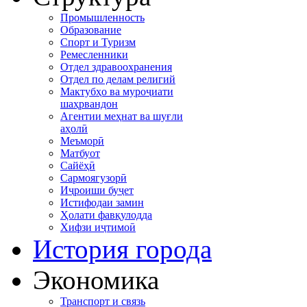
Промышленность
Образование
Спорт и Туризм
Ремесленники
Отдел здравоохранения
Отдел по делам религий
Мактубҳо ва муроҷиати
шаҳрвандон
Агентии меҳнат ва шуғли
аҳолӣ
Меъморӣ
Матбуот
Сайёҳӣ
Сармоягузорӣ
Иҷроиши буҷет
Истифодаи замин
Ҳолати фавқулодда
Хифзи иҷтимоӣ
История города
Экономика
Транспорт и связь