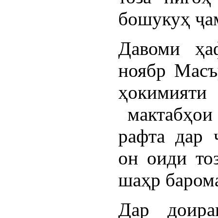
бошукуҳ ҷам
Давоми ҳа
ноябр Масъ
ҳокимият
мактабҳои 
рафта дар 
он оиди то
шаҳр баром
Дар доира