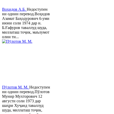
Воҳидов А.Б.
Недоступен
ни однин перевод.Воҳидов
Азамат Баҳодурович 6-уми
июни соли 1974 дар н.
Б.Ғафуров таваллуд шуда,
миллаташ тоҷик, маълумот
олии ти...
Пӯлотов М. М.
Недоступен
ни однин перевод.Пўлотов
Мунир Мухторович 12
августи соли 1973 дар
шаҳри Хуҷанд таваллуд
шуда, миллаташ тоҷик,