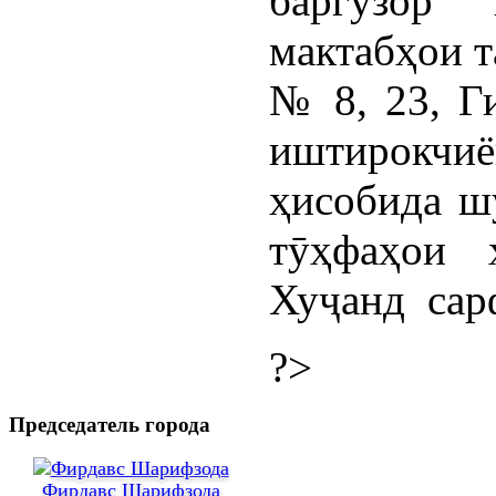
баргузор 
мактабҳои 
№ 8, 23, Г
иштирокч
ҳисобида ш
тӯҳфаҳои 
Хуҷанд сар
?>
Председатель города
Фирдавс Шарифзода