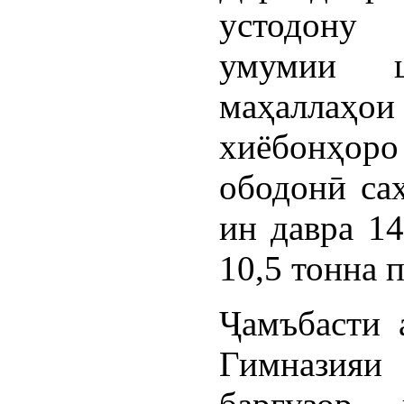
устодону
умумии ш
маҳаллаҳои
хиёбонҳоро
ободонӣ са
ин давра 14
10,5 тонна 
Ҷамъбасти 
Гимназия