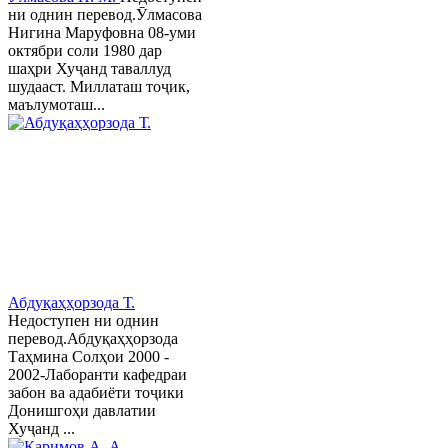
ни однин перевод.Ӯлмасова
Нигина Маруфовна 08-уми
октябри соли 1980 дар
шаҳри Хуҷанд таваллуд
шудааст. Миллаташ тоҷик,
маълумоташ...
Абдуқаҳҳорзода Т.
Недоступен ни однин
перевод.Абдуқаҳҳорзода
Таҳмина Солҳои 2000 -
2002-Лаборанти кафедраи
забон ва адабиёти тоҷики
Донишгоҳи давлатии
Хуҷанд ...