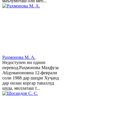
маълумоташ олӣ меб...
Раҳмонова М. А.
Недоступен ни однин
перевод.Раҳмонова Маҳфуза
Абдуманоновна 12-феврали
соли 1988 дар шаҳри Хуҷанд
дар оилаи коргар таваллуд
шуда, миллаташ т...