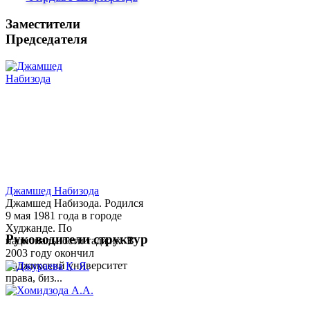
Заместители
Председателя
Джамшед Набизода
Джамшед Набизода. Родился
9 мая 1981 года в городе
Худжанде. По
Руководители структур
национальности таджик. В
2003 году окончил
Таджикский университет
права, биз...