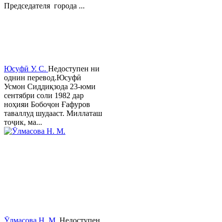
Председателя города ...
Юсуфӣ У. C.
Недоступен ни
однин перевод.Юсуфӣ
Усмон Сиддиқзода 23-юми
сентябри соли 1982 дар
ноҳияи Бобоҷон Ғафуров
таваллуд шудааст. Миллаташ
тоҷик, ма...
Ӯлмасова Н. М.
Недоступен