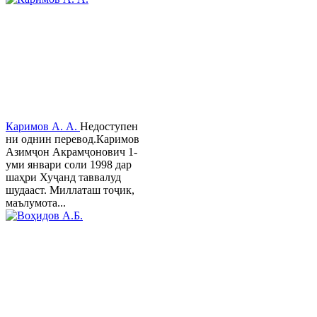
Каримов А. А.
Недоступен
ни однин перевод.Каримов
Азимҷон Акрамҷонович 1-
уми январи соли 1998 дар
шаҳри Хуҷанд таввалуд
шудааст. Миллаташ тоҷик,
маълумота...