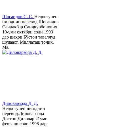
Шосаидов С. С.
Недоступен
ни однин перевод.Шосаидов
Саидакбар Саидқурбонович
10-уми октябри соли 1993
дар шаҳри Бўстон таваллуд
шудааст. Миллаташ тоҷик.
Ма...
Диловарзода Д. Д.
Недоступен ни однин
перевод.Диловарзода
Достон Диловар 21уми
феврали соли 1996 дар