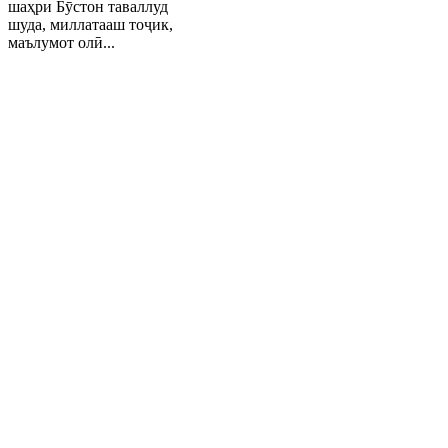
шаҳри Бӯстон таваллуд
шуда, миллатааш тоҷик,
маълумот олӣ...