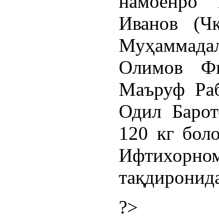
намоёнро 
Иванов (Чк
Муҳаммадал
Олимов Фи
Маъруф Раб
Одил Барот
120 кг бол
Ифтихорном
тақдиронид
?>