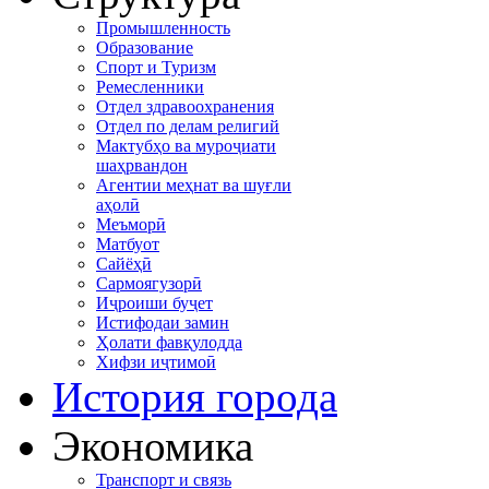
Промышленность
Образование
Спорт и Туризм
Ремесленники
Отдел здравоохранения
Отдел по делам религий
Мактубҳо ва муроҷиати
шаҳрвандон
Агентии меҳнат ва шуғли
аҳолӣ
Меъморӣ
Матбуот
Сайёҳӣ
Сармоягузорӣ
Иҷроиши буҷет
Истифодаи замин
Ҳолати фавқулодда
Хифзи иҷтимоӣ
История города
Экономика
Транспорт и связь