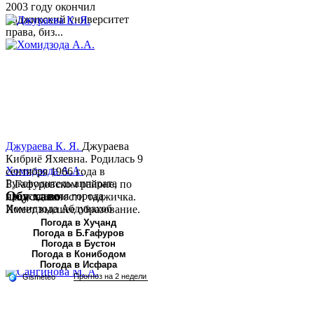
2003 году окончил
Таджикский университет
права, биз...
Джураева К. Я.
Джураева
Кибриё Яхяевна. Родилась 9
Хомидзода А.А.
сентября 1966 года в
Руководитель аппарата
Б.Гафуровском районе, по
Обу хаво
председателя города
национальности таджичка.
Хомидзода Абдувахоб
Имеет высшее образование.
Абдумаджид родился 8
В 1997 ...
Погода в Хуҷанд
Погода в Б.Ғафуров
июня 1978 года в городе
Погода в Бустон
Худжанде. По
Погода в Конибодом
национальности...
Погода в Исфара