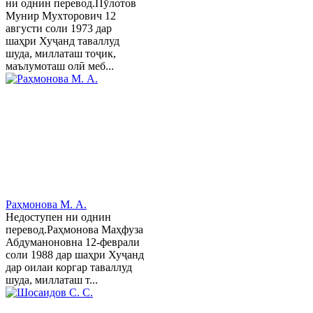
ни однин перевод.Пўлотов
Мунир Мухторович 12
августи соли 1973 дар
шаҳри Хуҷанд таваллуд
шуда, миллаташ тоҷик,
маълумоташ олӣ меб...
Раҳмонова М. А.
Недоступен ни однин
перевод.Раҳмонова Маҳфуза
Абдуманоновна 12-феврали
соли 1988 дар шаҳри Хуҷанд
дар оилаи коргар таваллуд
шуда, миллаташ т...