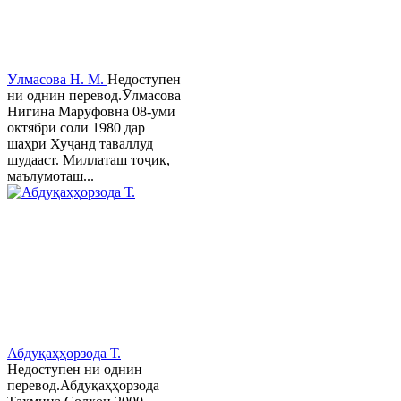
Ӯлмасова Н. М.
Недоступен
ни однин перевод.Ӯлмасова
Нигина Маруфовна 08-уми
октябри соли 1980 дар
шаҳри Хуҷанд таваллуд
шудааст. Миллаташ тоҷик,
маълумоташ...
Абдуқаҳҳорзода Т.
Недоступен ни однин
перевод.Абдуқаҳҳорзода