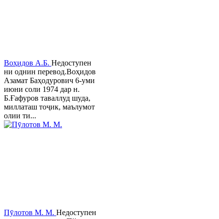
Воҳидов А.Б.
Недоступен
ни однин перевод.Воҳидов
Азамат Баҳодурович 6-уми
июни соли 1974 дар н.
Б.Ғафуров таваллуд шуда,
миллаташ тоҷик, маълумот
олии ти...
Пӯлотов М. М.
Недоступен