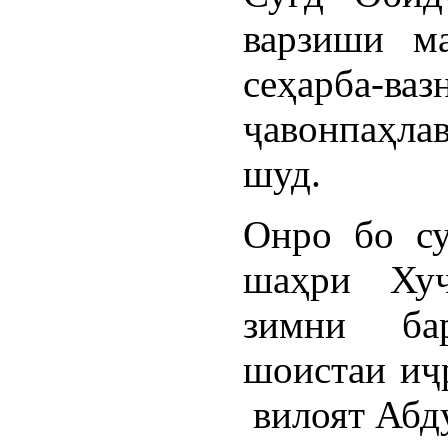
варзиши ма
сеҳарба-ваз
ҷавонпаҳла
шуд.
Онро бо су
шаҳри Хуҷ
зимни ба
шоистаи иҷ
вилоят Абд