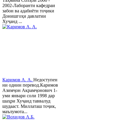
Таҳмина Солҳои 2000 -
2002-Лаборанти кафедраи
забон ва адабиёти тоҷики
Донишгоҳи давлатии
Хуҷанд ...
Каримов А. А.
Недоступен
ни однин перевод.Каримов
Азимҷон Акрамҷонович 1-
уми январи соли 1998 дар
шаҳри Хуҷанд таввалуд
шудааст. Миллаташ тоҷик,
маълумота...