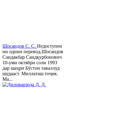
Шосаидов С. С.
Недоступен
ни однин перевод.Шосаидов
Саидакбар Саидқурбонович
10-уми октябри соли 1993
дар шаҳри Бўстон таваллуд
шудааст. Миллаташ тоҷик.
Ма...