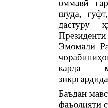
оммавӣ гар
шуда, гуфт
дастуру 
Президент
Эмомалӣ Ра
чорабиниҳо
карда м
зикргардида
Баъдан мавс
фаъолияти с