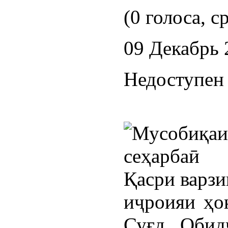
(0 голоса, с
09 Декабрь 
Недоступен 
иҷроияи ҳо
Суғд Обид