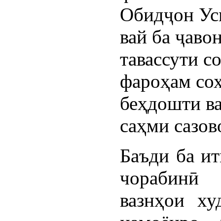
Обидҷон Усм
вай ба ҷаво
тавассути с
фароҳам сох
беҳдошти в
саҳми сазов
Баъди ба и
чорабинӣ
вазнҳои ху