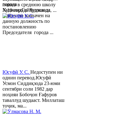
города
пошел в среднюю школу
ХуджандГайбуллозода
№18 города Худжанда, ...
Хайрулло назначен на
данную должность по
постановлению
Председателя города ...
Юсуфӣ У. C.
Недоступен ни
однин перевод.Юсуфӣ
Усмон Сиддиқзода 23-юми
сентябри соли 1982 дар
ноҳияи Бобоҷон Ғафуров
таваллуд шудааст. Миллаташ
тоҷик, ма...