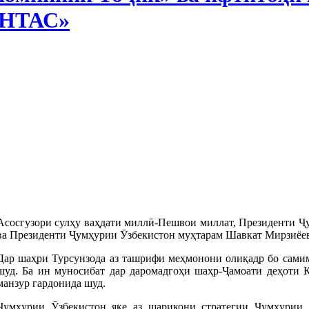
НТАС»
Асосгузори сулҳу ваҳдати миллӣ-Пешвои миллат, Президенти 
ва Президенти Ҷумҳурии Ӯзбекистон муҳтарам Шавкат Мирзиёев
Дар шаҳри Турсунзода аз ташрифи меҳмонони олиқадр бо самим
шуд. Ба ин муносибат дар даромадгоҳи шаҳр-Ҷамоати деҳоти Қ
манзур гардонида шуд.
Ҷумҳурии Ӯзбекистон яке аз шарикони стратегии Ҷумҳурии 