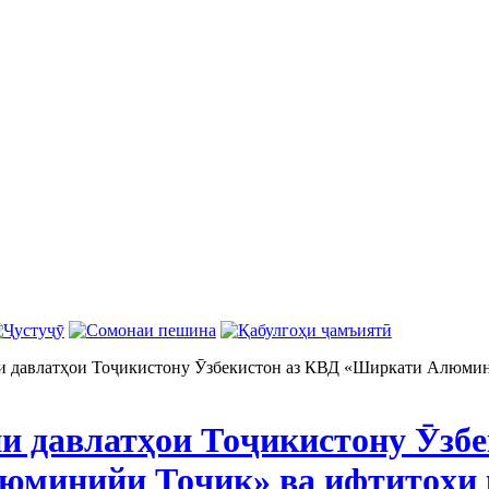
и давлатҳои Тоҷикистону Ӯзбекистон аз КВД «Ширкати Алюмин
ни давлатҳои Тоҷикистону Ӯзб
юминийи Тоҷик» ва ифтитоҳи 