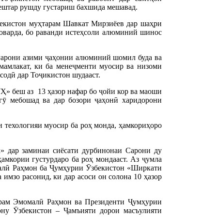
 бештар рушду густариш бахшида мешавад.
екистон муҳтарам Шавкат Мирзиёев дар шаҳри
варда, бо раванди истеҳсоли алюминий шинос
гарони азими ҷаҳонии алюминий шомил буда ва
мамлакат, ки ба менеҷменти муосир ва низоми
содӣ дар Тоҷикистон шудааст.
» беш аз 13 ҳазор нафар бо ҷойи кор ва маоши
бгӯ мебошад ва дар бозори ҷаҳонӣ харидорони
техологияи муосир ба роҳ монда, ҳамкориҳоро
 дар заминаи сиёсати дурбинонаи Сарони ду
амкории густурдаро ба роҳ мондааст. Аз ҷумла
малӣ Раҳмон ба Ҷумҳурии Ӯзбекистон «Ширкати
мзо расонид, ки дар асоси он солона 10 ҳазор
рам Эмомалӣ Раҳмон ва Президенти Ҷумҳурии
ну Ӯзбекистон – Ҷамъияти дорои масъулияти