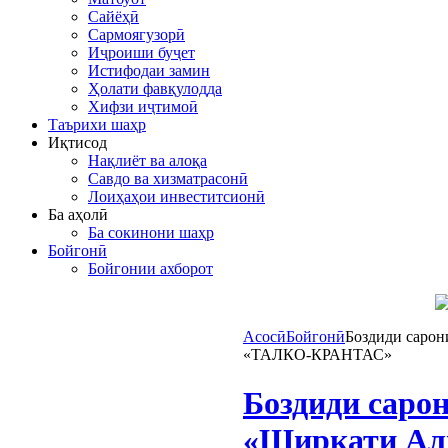
Сайёҳӣ
Сармоягузорӣ
Иҷроиши буҷет
Истифодаи замин
Ҳолати фавқулодда
Хифзи иҷтимоӣ
Таърихи шаҳр
Иқтисод
Нақлиёт ва алоқа
Савдо ва хизматрасонӣ
Лоиҳаҳои инвеститсионӣ
Ба аҳолӣ
Ба сокинони шаҳр
Бойгонӣ
Бойгонии ахборот
Асосӣ
Бойгонӣ
Боздиди сарон
«ТАЛКО-КРАНТАС»
Боздиди саро
«Ширкати Ал