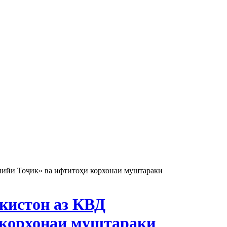
ийи Тоҷик» ва ифтитоҳи корхонаи муштараки
екистон аз КВД
корхонаи муштараки