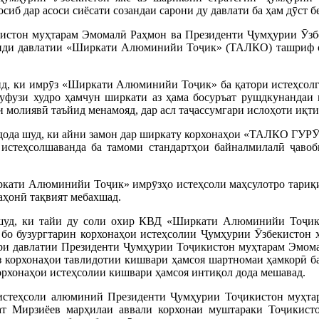
сиб дар асоси сиёсати созандаи сарони ду давлати ба ҳам дӯст
истон муҳтарам Эмомалӣ Раҳмон ва Президенти Ҷумҳурии Ӯзб
ҳиди давлатии «Ширкати Алюминийи Тоҷик» (ТАЛКО) ташриф о
ид, ки имрӯз «Ширкати Алюминийи Тоҷик» ба қатори истеҳсол
уфузи худро ҳамчун ширкати аз ҳама босуръат рушдкунандаи 
молиявӣ таъйид менамояд, дар асл таҷассумгари ислоҳоти иқти
дода шуд, ки айни замон дар ширкату корхонаҳои «ТАЛКО ГУРӮҲ
и истеҳсолшаванда ба тамоми стандартҳои байналмилалӣ ҷаво
кати Алюминийи Тоҷик» имрӯзҳо истеҳсоли маҳсулотро тариқи 
аҳонӣ тақвият мебахшад.
шуд, ки тайи ду соли охир КВД «Ширкати Алюминийи Тоҷик»
 бо бузургтарин корхонаҳои истеҳсолии Ҷумҳурии Ӯзбекистон ҳ
фари давлатии Президенти Ҷумҳурии Тоҷикистон муҳтарам Эмо
корхонаҳои тавлидотии кишвари ҳамсоя шартномаи ҳамкорӣ ба и
орхонаҳои истеҳсолии кишвари ҳамсоя интиқол дода мешавад.
истеҳсоли алюминий Президенти Ҷумҳурии Тоҷикистон муҳта
т Мирзиёев марҳилаи аввали корхонаи муштараки Тоҷикисто