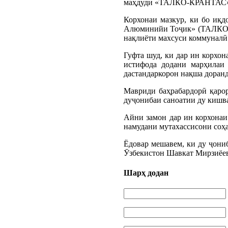
маҳдуди «ТАЛКО-КРАНТАС»-р
Корхонаи мазкур, ки бо иқ
Алюминийи Тоҷик» (ТАЛКО) 
нақлиёти махсуси коммуналӣ
Гуфта шуд, ки дар ин корхон
истифода додани марҳилаи
дастандаркорон нақша доранд
Мавриди баҳрабардорӣ қаро
дуҷонибаи саноатии ду кишва
Айни замон дар ин корхонаи
намудани мутахассисони соҳа
Ёдовар мешавем, ки ду ҷон
Ӯзбекистон Шавкат Мирзиёев 
Шарҳ додан