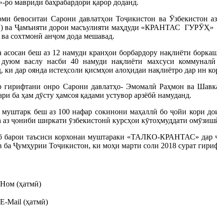
о мавриди баҳрабардорӣ қарор доданд.
доми бевоситаи Сарони давлатҳои Тоҷикистон ва Ӯзбекистон 
ва Ҷамъияти дорои масъулияти маҳдуди «КРАНТАС ГУРӮҲ» таъс
 ва сохтмонӣ анҷом дода мешавад.
а асосан беш аз 12 намуди кранҳои борбардору нақлиёти боркаш
 дуюм васлу насби 40 намуди нақлиёти махсуси коммуналӣ
, ки дар оянда истеҳсоли қисмҳои алоҳидаи нақлиётро дар ин ко
р гирифтани онро Сарони давлатҳо- Эмомалӣ Раҳмон ва Шавка
ри ба ҳам дӯсту ҳамсоя қадами устувор арзёбӣ намуданд.
 муштарк беш аз 100 нафар сокинони маҳаллӣ бо ҷойи кори до
 аз ҷониби ширкати ӯзбекистонӣ курсҳои кӯтоҳмуддати омӯзишӣ
иб барои таъсиси корхонаи муштараки «ТАЛКО-КРАНТАС» дар ҷ
ба Ҷумҳурии Тоҷикистон, ки моҳи марти соли 2018 сурат гирифт
Ном (ҳатмӣ)
E-Mail (ҳатмӣ)