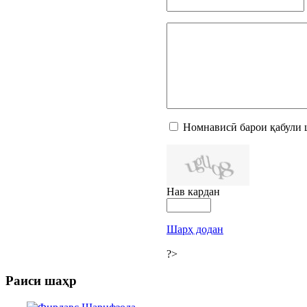
Номнависӣ барои қабули 
Нав кардан
Шарҳ додан
?>
Раиси шаҳр