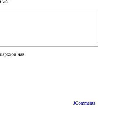
Сайт
шарҳҳои нав
JComments