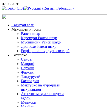
07.08.2026
Cаҳифаи аслӣ
Мақомоти иҷроия
Раиси шаҳр
Қарорҳои Раиси шаҳр
Муовинони Раиси шаҳр
Дастгоҳи Раиси шаҳр
Роҳбарони воҳидҳои сохторӣ
Сохторҳо
Саноат
Маориф
Варзиш
Фарҳанг
Тандурустӣ
Бахши дин
Мактубҳо ва муроҷиати
шаҳрвандон
Агентии меҳнат ва шуғли
аҳолӣ
Меъморӣ
Матбуот