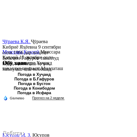
Ҷӯраева К.Я.
Ҷӯраева
Кибриё Яҳёевна 9 сентябри
Муяссара Қаҳорӣ
Муяссара
соли 1966 дар ноҳияи
Қаҳорӣ 15 октябри соли
Бобоҷон Ғафуров таваллуд
Обу хаво
1979 дар шаҳри Хуҷанд
шуда, миллаташ тоҷик,
таваллуд шудааст. Миллаташ
маълумот олӣ мебошад.
тоҷик. Маълумот олӣ. Соли
Соли 1997 Донишг...
Погода в Хуҷанд
Погода в Б.Ғафуров
2002 Донишгоҳи давлатии
Погода в Бустон
Хуҷанд ба...
Погода в Конибодом
Погода в Исфара
Робита:
Юсупов М. З.
Юсупов