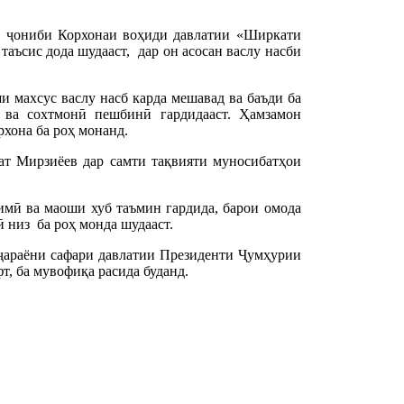
аз ҷониби Корхонаи воҳиди давлатии «Ширкати
ис дода шудааст, дар он асосан васлу насби
и махсус васлу насб карда мешавад ва баъди ба
 ва сохтмонӣ пешбинӣ гардидааст. Ҳамзамон
рхона ба роҳ монанд.
т Мирзиёев дар самти тақвияти муносибатҳои
имӣ ва маоши хуб таъмин гардида, барои омода
 низ ба роҳ монда шудааст.
араёни сафари давлатии Президенти Ҷумҳурии
, ба мувофиқа расида буданд.