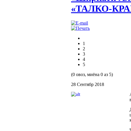
«ТАЛКО-КРА
1
2
3
4
5
(0 овоз, миёна 0 аз 5)
28 Сентябр 2018