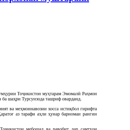
Ҷумҳурии Тоҷикистон муҳтарам Эмомалӣ Раҳмон
 ба шаҳри Турсунзода ташриф оварданд.
ият ва меҳмоннавозии хосса истиқбол гирифта
аратоғ аз тарафи аҳли ҳунар барномаи рангин
Тоҷикистон мебошад ва равобит дар самтҳои