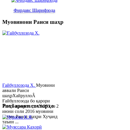
Фирдавс Шарифзода
Муовинони Раиси шаҳр
Ғайбуллозода Х.
Муовини
аввали Раиси
шаҳрХайруллоÂ
Ғайбуллозода бо қарори
Роҳбарони сохторҳо
Раиси шаҳр таҳти №281 аз 2
июни соли 2016 муовини
якуми Раиси шаҳри Хуҷанд
таъин ...