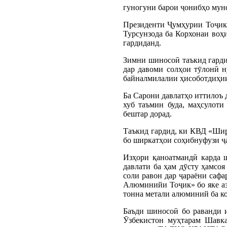
гуногуни барои ҷонибҳо муно
Президенти Ҷумҳурии Тоҷик
Турсунзода ба Корхонаи во
гардиданд.
Зимни шиносоӣ таъкид гард
дар давоми солҳои тӯлонӣ н
байналмилалии ҳисоботдиҳии 
Ба Сарони давлатҳо иттилоъ 
хуб таъмин буда, маҳсулот
бештар дорад.
Таъкид гардид, ки КВД «Шир
бо ширкатҳои соҳибнуфузи ҷ
Изҳори қаноатмандӣ карда 
давлати ба ҳам дӯсту ҳамсоя
соли равон дар ҷараёни са
Алюминийи Тоҷик» бо яке аз 
тонна метали алюминий ба к
Баъди шиносоӣ бо раванди 
Ӯзбекистон муҳтарам Шавка