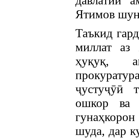
давлатии 
Ятимов шун
Таъкид гард
миллат аз 
ҳуқуқ, 
прокуратур
ҷустуҷӯӣ 
ошкор ва 
гунаҳкорон
шуда, дар к