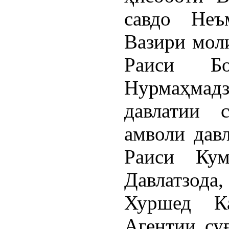
савдо Неъм
Вазири мол
Раиси Б
Нурмаҳма
давлатии 
амволи дав
Раиси Кум
Давлатзода
Хуршед Ка
Агентии су