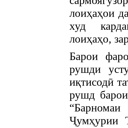
сармоягуз
лоиҳаҳои да
худ карда
лоиҳаҳо, за
Барои фаро
рушди уст
иқтисодӣ та
рушд барои
“Барнома
Ҷумҳурии Т