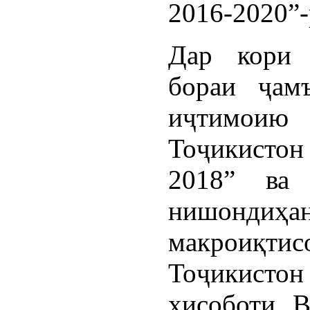
2016-2020”-
Дар кори 
бораи ҷам
иҷтимоию
Тоҷикистон
2018” ва
нишонд
макроиқ
Тоҷикистон 
ҳисоботи В