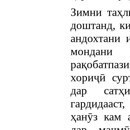
Зимни таҳл
доштанд, ки
андохтани 
мондани 
рақобатпа
хориҷӣ сур
дар сатҳ
гардидааст
ҳанӯз кам 
дар маҷмӯ