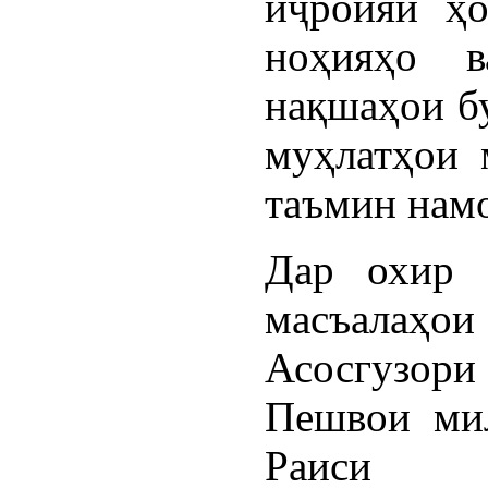
иҷроияи ҳо
ноҳияҳо в
нақшаҳои б
муҳлатҳои 
таъмин нам
Дар охир 
масъалаҳ
Асосгузори
Пешвои мил
Раиси Ҳ