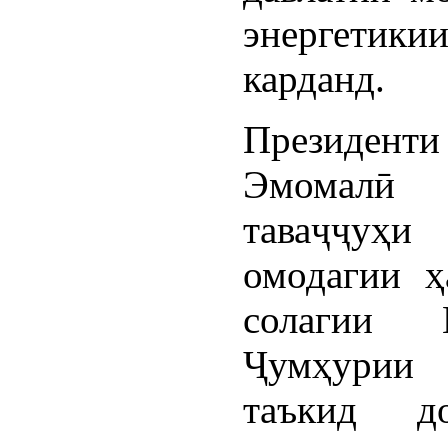
энергетик
карданд.
Президен
Эмомалӣ
таваҷҷуҳ
омодагии ҳ
солагии И
Ҷумҳурии 
таъкид д