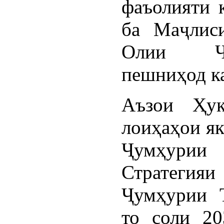
фаъолияти 
ба Маҷлис
Олии Ҷу
пешниҳод к
Аъзои Ҳук
лоиҳаҳои як
Ҷумҳурии 
Стратеги
Ҷумҳурии Т
то соли 20