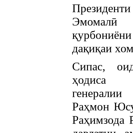
Президен
Эмомалӣ
қурбониён
дақиқаи хом
Сипас, ои
ҳодиса 
генералии
Раҳмон Юсу
Раҳимзода 