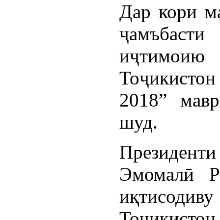
Дар кори м
ҷамъбас
иҷтимоию
Тоҷикистон
2018” мавр
шуд.
Президен
Эмомалӣ Р
иқтисоди
Тоҷикистон