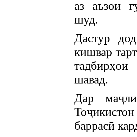
аз аъзои г
шуд.
Дастур дод
кишвар тарт
тадбирҳои
шавад.
Дар маҷли
Тоҷикисто
баррасӣ кар