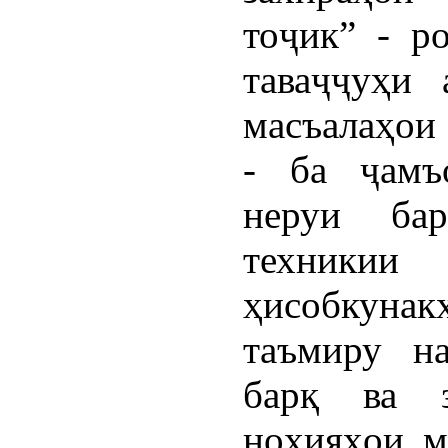
тоҷик” - р
таваҷҷуҳи 
масъалаҳои
- ба ҷамъ
неруи бар
техникии
ҳисобкун
таъмиру на
барқ ва з
ноҳияҳои м