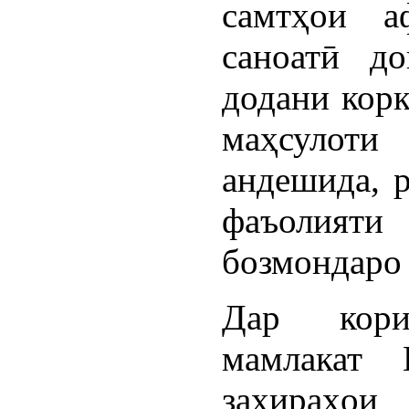
самтҳои аф
саноатӣ д
додани корк
маҳсулоти
андешида, 
фаъолияти 
бозмондаро 
Дар кори
мамлакат 
захираҳои