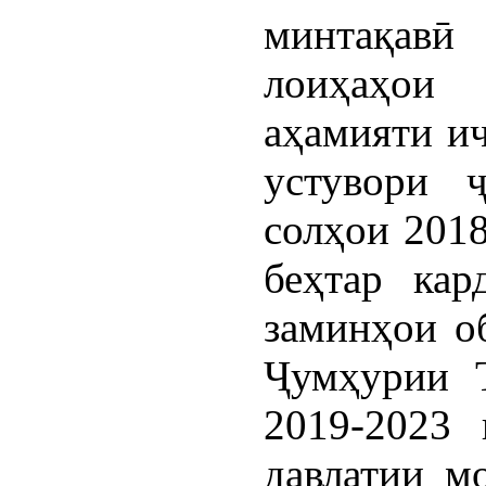
минтақав
лоиҳаҳои 
аҳамияти и
устувори 
солҳои 2018
беҳтар кар
заминҳои о
Ҷумҳурии Т
2019-2023 
давлатии м