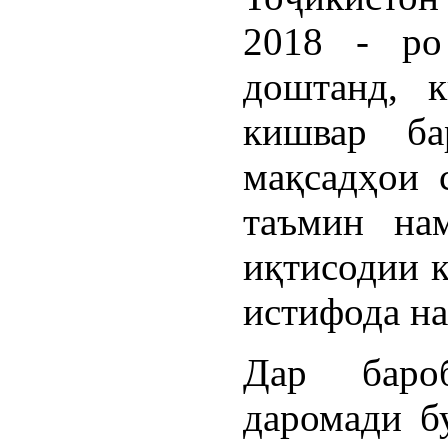
2018 - ро
доштанд, к
кишвар ба
мақсадҳои 
таъмин на
иқтисодии к
истифода н
Дар баро
даромади б