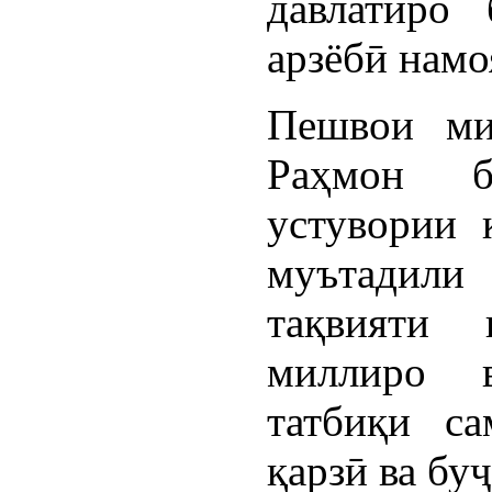
давлатиро 
арзёбӣ намо
Пешвои ми
Раҳмон б
устувории 
муътадил
тақвияти 
миллиро в
татбиқи са
қарзӣ ва бу