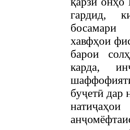
қарзи онҳо 
гардид, 
босамари 
хавфҳои фис
барои сол
карда, и
шаффофият
буҷетӣ дар 
натиҷа
анҷомёфтаи