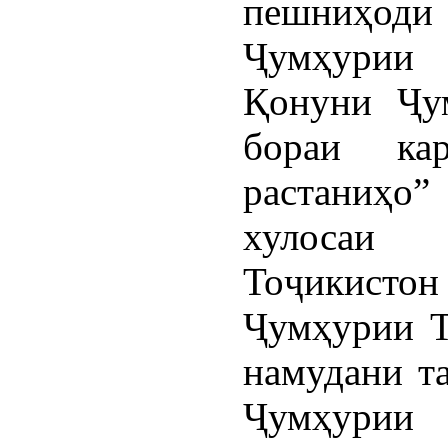
пешниҳод
Ҷумҳурии 
Қонуни Ҷу
бораи ка
растаниҳо”
хулосаи
Тоҷикист
Ҷумҳурии Т
намудани т
Ҷумҳурии 