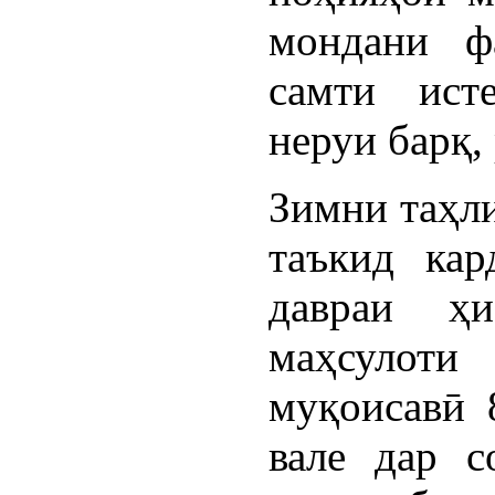
мондани ф
самти ист
неруи барқ,
Зимни таҳли
таъкид кар
давраи ҳ
маҳсулоти
муқоисавӣ 
вале дар с