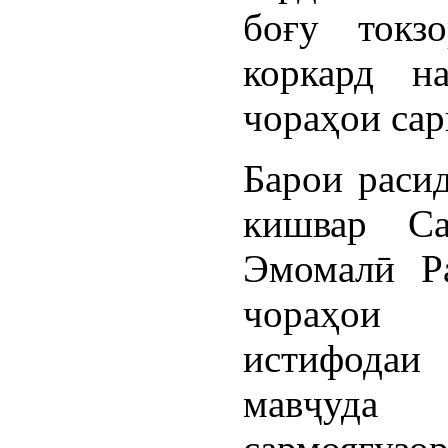
боғу токз
коркард н
чораҳои сар
Барои расид
кишвар Са
Эмомалӣ Р
чораҳои
истифодаи
мавҷуда 