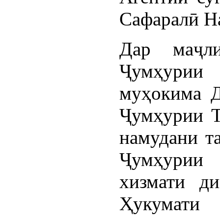
Сафаралӣ Н
Дар маҷли
Ҷумҳури
муҳокима Д
Ҷумҳурии Т
намудани т
Ҷумҳурии 
хизмати ди
Ҳукумат