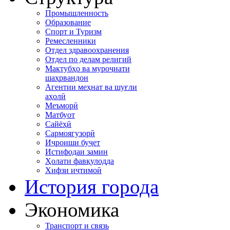
Промышленность
Образование
Спорт и Туризм
Ремесленники
Отдел здравоохранения
Отдел по делам религий
Мактубҳо ва муроҷиати
шаҳрвандон
Агентии меҳнат ва шуғли
аҳолӣ
Меъморӣ
Матбуот
Сайёҳӣ
Сармоягузорӣ
Иҷроиши буҷет
Истифодаи замин
Ҳолати фавқулодда
Хифзи иҷтимоӣ
История города
Экономика
Транспорт и связь