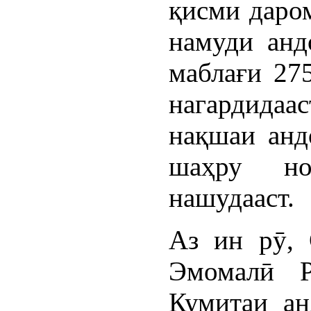
қисми даром
намуди анд
маблағи 27
нагардидаа
нақшаи анд
шаҳру но
нашудааст.
Аз ин рӯ, 
Эмомалӣ Р
Кумитаи ан