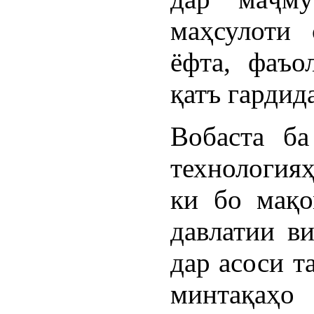
маҳсулоти 
ёфта, фаъо
қатъ гардида
Вобаста ба
технологияҳ
ки бо мақо
давлатии в
дар асоси т
минтақаҳ