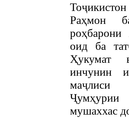
Тоҷикист
Раҳмон б
роҳбарони 
оид ба тат
Ҳукумат 
инчунин и
маҷлиси
Ҷумҳурии 
мушаххас д