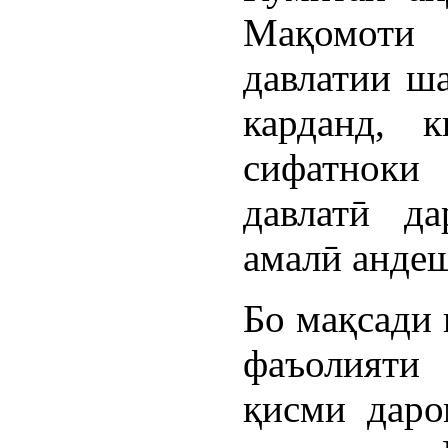
Мақомоти
давлатии ш
карданд, 
сифатноки
давлатӣ д
амалӣ анде
Бо мақсади
фаъолияти
қисми даро