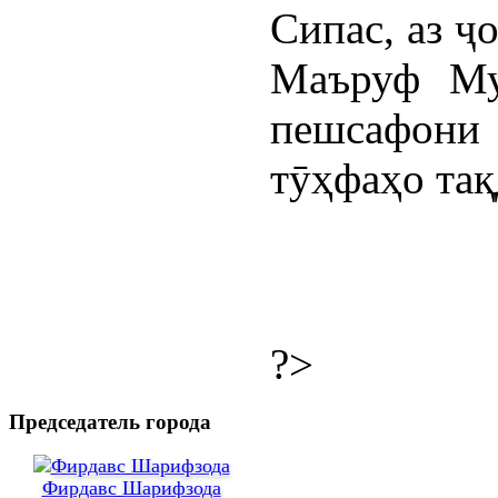
Сипас, аз ҷ
Маъруф Му
пешсафон
тӯҳфаҳо тақ
?>
Председатель города
Фирдавс Шарифзода