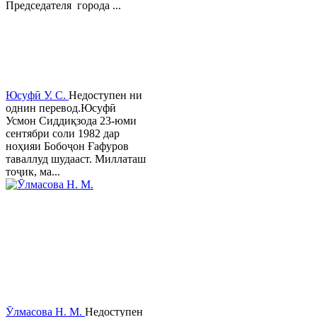
Председателя города ...
Юсуфӣ У. C.
Недоступен ни
однин перевод.Юсуфӣ
Усмон Сиддиқзода 23-юми
сентябри соли 1982 дар
ноҳияи Бобоҷон Ғафуров
таваллуд шудааст. Миллаташ
тоҷик, ма...
Ӯлмасова Н. М.
Недоступен