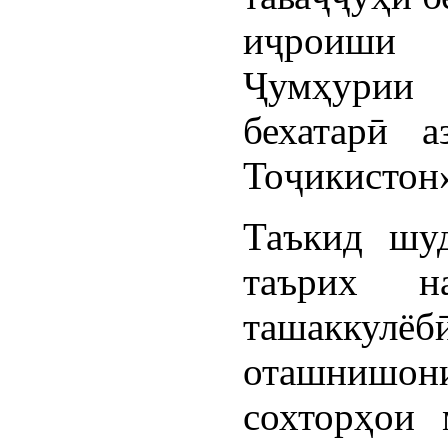
иҷроиши
Ҷумҳурии 
бехатарӣ 
Тоҷикистон»
Таъкид шуд
таърих н
ташаккулёб
оташнишо
сохторҳои 