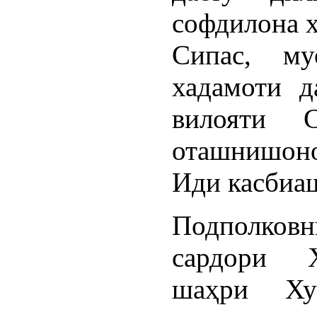
софдилона 
Сипас, му
хадамоти д
вилояти 
оташнишон
Иди касбиаш
Подполков
сардори 
шаҳри Ху