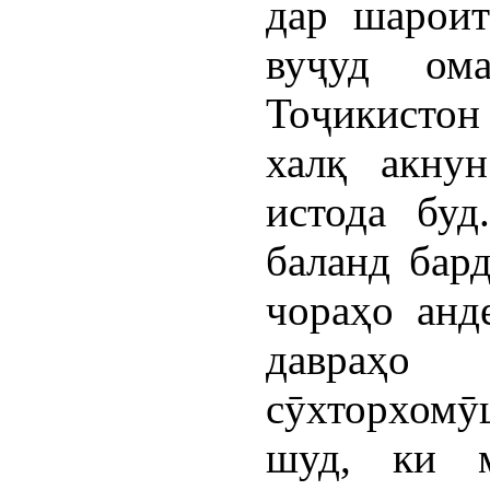
дар шароит
вуҷуд ом
Тоҷикистон
халқ акну
истода буд
баланд бар
чораҳо анд
давраҳо 
сӯхторхомӯ
шуд, ки м