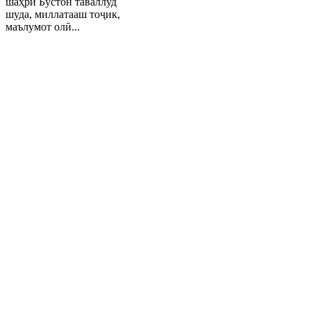
шаҳри Бӯстон таваллуд
шуда, миллатааш тоҷик,
маълумот олӣ...