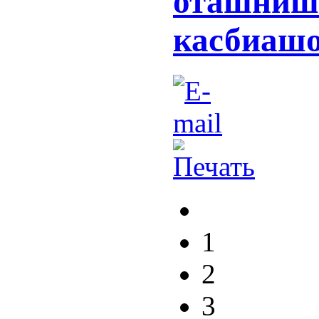
оташнишо
касбиашо
1
2
3