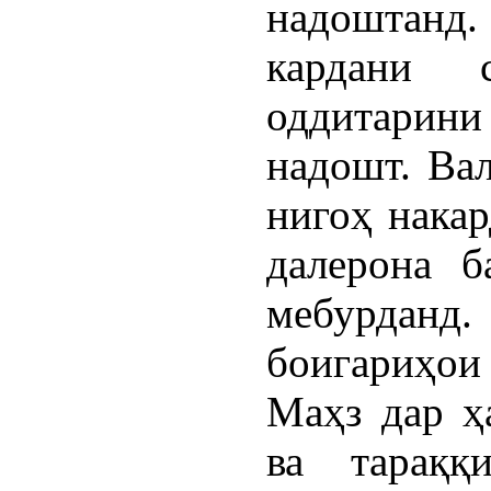
надоштанд.
кардани 
оддитарини
надошт. Ва
нигоҳ накар
далерона б
мебурданд.
боигариҳои
Маҳз дар ҳ
ва тараққ