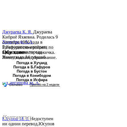
Джураева К. Я.
Джураева
Кибриё Яхяевна. Родилась 9
Хомидзода А.А.
сентября 1966 года в
Руководитель аппарата
Б.Гафуровском районе, по
Обу хаво
председателя города
национальности таджичка.
Хомидзода Абдувахоб
Имеет высшее образование.
Абдумаджид родился 8
В 1997 ...
Погода в Хуҷанд
Погода в Б.Ғафуров
июня 1978 года в городе
Погода в Бустон
Худжанде. По
Погода в Конибодом
национальности...
Погода в Исфара
Контакты:
Юсупов М. З.
Недоступен
ни однин перевод.Юсупов