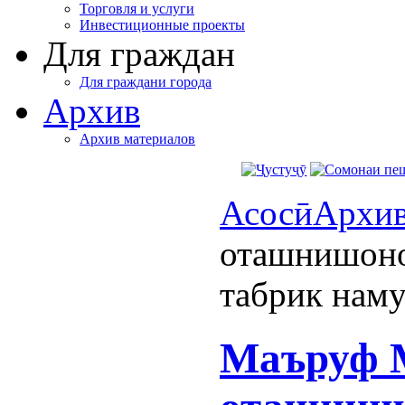
Торговля и услуги
Инвестиционные проекты
Для граждан
Для граждани города
Архив
Архив материалов
Асосӣ
Архи
оташнишоно
табрик нам
Маъруф 