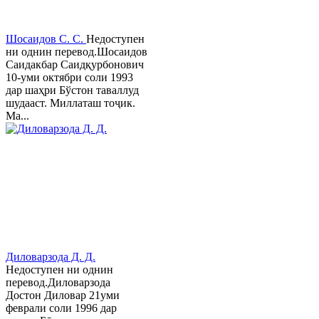
Шосаидов С. С.
Недоступен
ни однин перевод.Шосаидов
Саидакбар Саидқурбонович
10-уми октябри соли 1993
дар шаҳри Бўстон таваллуд
шудааст. Миллаташ тоҷик.
Ма...
Диловарзода Д. Д.
Недоступен ни однин
перевод.Диловарзода
Достон Диловар 21уми
феврали соли 1996 дар