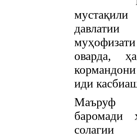
мустақи
давлатии
муҳофизат
оварда, ҳ
кормандони
иди касбиаш
Маъруф 
баромади 
солагии 