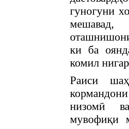
гуногуни хо
мешавад,
оташнишони
ки ба оянд
комил нигар
Раиси шаҳ
кормандони
низомӣ ва
мувофиқи м