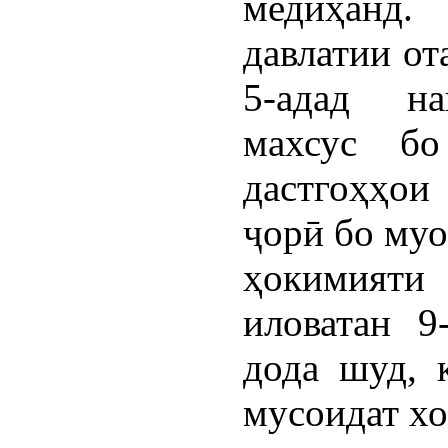
медиҳанд
давлатии о
5-адад на
махсус бо
дастгоҳҳои
ҷорӣ бо му
ҳокимияти
иловатан 9
дода шуд, 
мусоидат хо