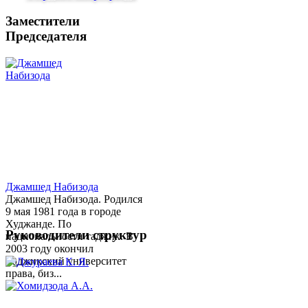
Заместители
Председателя
Джамшед Набизода
Джамшед Набизода. Родился
9 мая 1981 года в городе
Худжанде. По
Руководители структур
национальности таджик. В
2003 году окончил
Таджикский университет
права, биз...