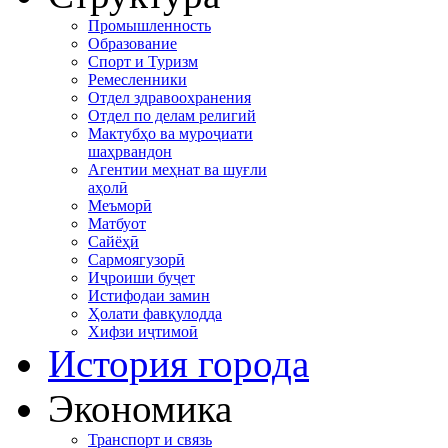
Промышленность
Образование
Спорт и Туризм
Ремесленники
Отдел здравоохранения
Отдел по делам религий
Мактубҳо ва муроҷиати
шаҳрвандон
Агентии меҳнат ва шуғли
аҳолӣ
Меъморӣ
Матбуот
Сайёҳӣ
Сармоягузорӣ
Иҷроиши буҷет
Истифодаи замин
Ҳолати фавқулодда
Хифзи иҷтимоӣ
История города
Экономика
Транспорт и связь