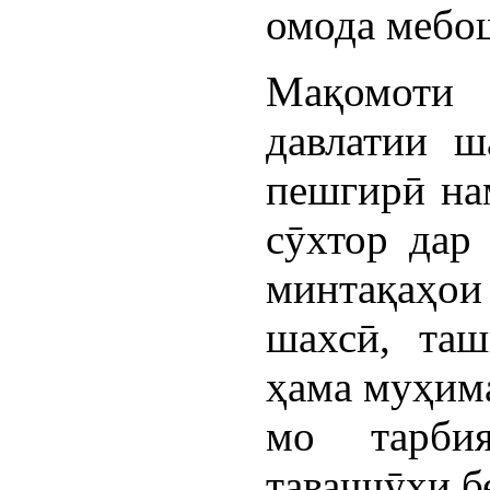
омода мебо
Мақомоти
давлатии ш
пешгирӣ на
сӯхтор дар
минтақаҳо
шахсӣ, таш
ҳама муҳима
мо тарбия
таваҷҷӯҳи б