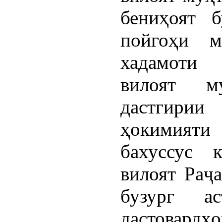
бениҳоят б
пойгоҳи м
хадамоти 
вилоят м
дастгири
ҳокимияти
бахуссус 
вилоят Раҷ
бузург а
дастовардҳо