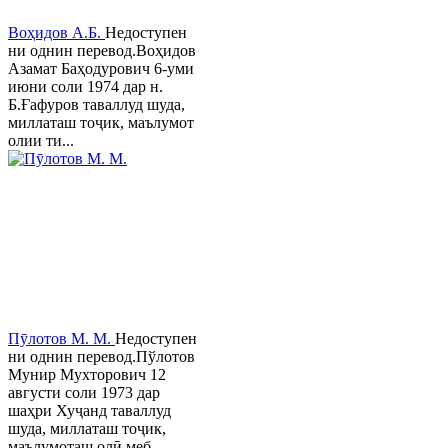
Воҳидов А.Б.
Недоступен
ни однин перевод.Воҳидов
Азамат Баҳодурович 6-уми
июни соли 1974 дар н.
Б.Ғафуров таваллуд шуда,
миллаташ тоҷик, маълумот
олии ти...
Пӯлотов М. М.
Недоступен
ни однин перевод.Пўлотов
Мунир Мухторович 12
августи соли 1973 дар
шаҳри Хуҷанд таваллуд
шуда, миллаташ тоҷик,
маълумоташ олӣ меб...