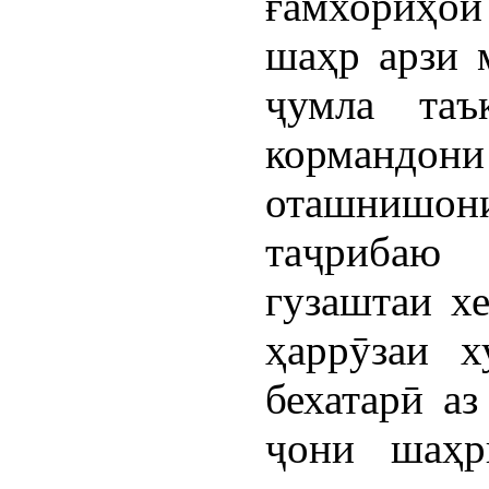
ғамхориҳо
шаҳр арзи м
ҷумла таъ
кормандо
оташниш
таҷрибаю
гузаштаи х
ҳаррӯзаи х
бехатарӣ аз
ҷони шаҳр