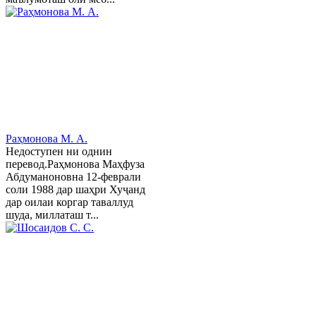
Раҳмонова М. А.
Недоступен ни однин
перевод.Раҳмонова Маҳфуза
Абдуманоновна 12-феврали
соли 1988 дар шаҳри Хуҷанд
дар оилаи коргар таваллуд
шуда, миллаташ т...