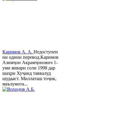
Каримов А. А.
Недоступен
ни однин перевод.Каримов
Азимҷон Акрамҷонович 1-
уми январи соли 1998 дар
шаҳри Хуҷанд таввалуд
шудааст. Миллаташ тоҷик,
маълумота...