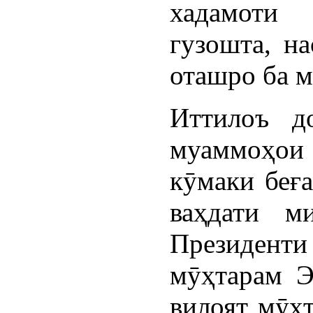
хадамоти
гузошта, н
оташро ба м
Иттилоъ д
муаммоҳои
кӯмаки беға
ваҳдати м
Президент
мӯҳтарам Э
вилоят мӯҳ