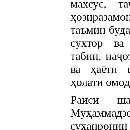
махсус, т
ҳозиразамо
таъмин буда
сӯхтор ва
табиӣ, наҷо
ва ҳаёти 
ҳолати омод
Раиси ш
Муҳамма
суханрон