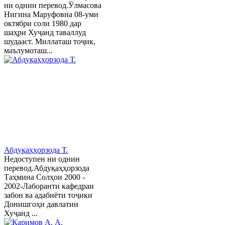
ни однин перевод.Ӯлмасова
Нигина Маруфовна 08-уми
октябри соли 1980 дар
шаҳри Хуҷанд таваллуд
шудааст. Миллаташ тоҷик,
маълумоташ...
Абдуқаҳҳорзода Т.
Недоступен ни однин
перевод.Абдуқаҳҳорзода
Таҳмина Солҳои 2000 -
2002-Лаборанти кафедраи
забон ва адабиёти тоҷики
Донишгоҳи давлатии
Хуҷанд ...