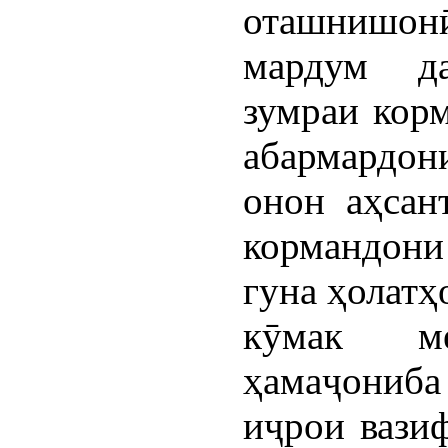
оташнишонӣ 
мардум д
зумраи кор
абармардон
онон аҳсан
кормандони
гуна ҳолатҳ
кӯмак ме
ҳамаҷониба 
иҷрои вазиф