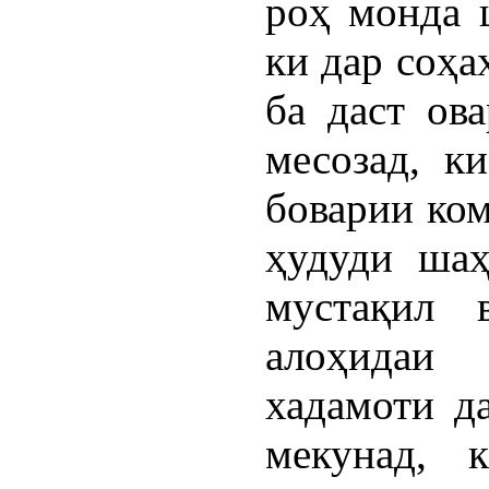
роҳ монда 
ки дар соҳа
ба даст ов
месозад, к
боварии ком
ҳудуди шаҳ
мустақил 
алоҳидаи
хадамоти д
мекунад, 