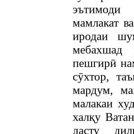
эътимоди
мамлакат в
иродаи шу
мебахшад 
пешгирӣ на
сӯхтор, та
мардум, ма
малакаи худ
халқу Ватан
дасту ди