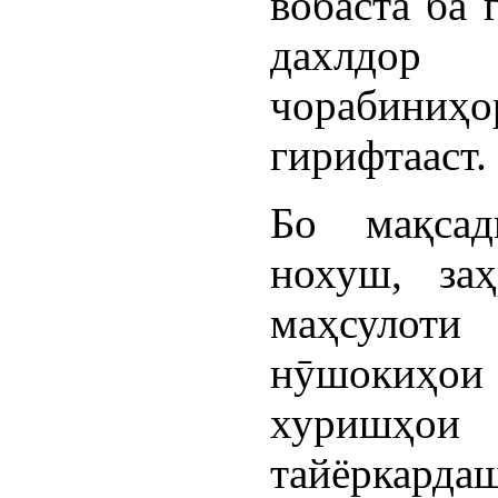
вобаста ба 
дахлдор 
чорабин
гирифтааст.
Бо мақсад
нохуш, за
маҳсулот
нӯшокиҳои
хуришҳо
тайёркарда