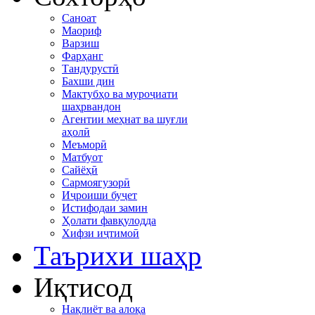
Саноат
Маориф
Варзиш
Фарҳанг
Тандурустӣ
Бахши дин
Мактубҳо ва муроҷиати
шаҳрвандон
Агентии меҳнат ва шуғли
аҳолӣ
Меъморӣ
Матбуот
Сайёҳӣ
Сармоягузорӣ
Иҷроиши буҷет
Истифодаи замин
Ҳолати фавқулодда
Хифзи иҷтимоӣ
Таърихи шаҳр
Иқтисод
Нақлиёт ва алоқа