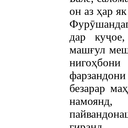
он аз ҳар я
Фурӯшандаг
дар куҷое
машғул меша
нигоҳбо
фарзандони
безарар маҳ
намоянд
пайвандо
гиранд.