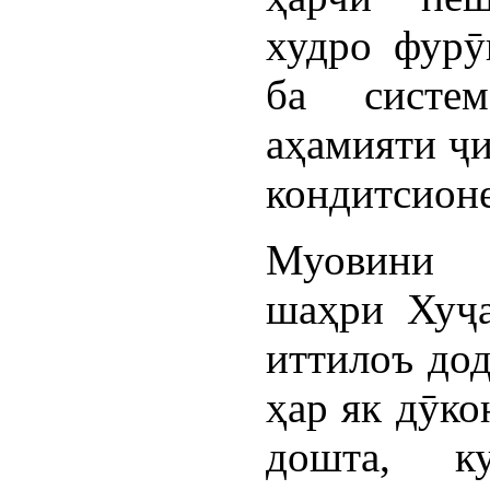
худро фурӯ
ба систем
аҳамияти ҷи
кондитсионе
Муовини 
шаҳри Хуҷ
иттилоъ дод
ҳар як дӯк
дошта, ку