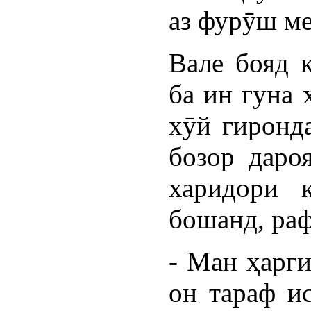
аз фурӯш ме
Вале бояд қ
ба ин гуна 
хӯй гиронда
бозор даро
харидори к
бошанд, раф
- Ман ҳарги
он тараф и