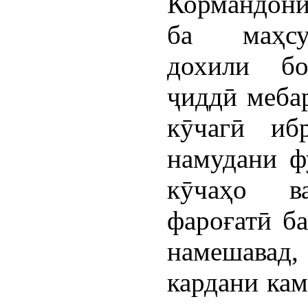
Кормандон
ба маҳсу
дохили бо
ҷиддӣ мебар
кӯчагӣ иб
намудани ф
кӯчаҳо в
фароғатӣ б
намешавад,
кардани кам