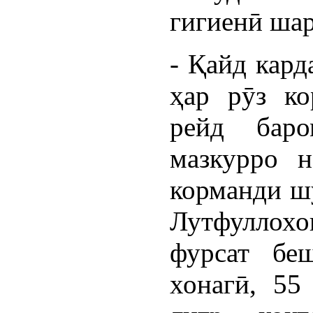
гигиенӣ шар
- Қайд кард
ҳар рӯз к
рейд баро
мазкурро н
корманди ш
Лутфуллохо
фурсат бе
хонагӣ, 55