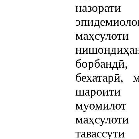
назорати
эпидемио
маҳсулоти
нишондиҳа
борбандӣ,
бехатарӣ, 
шароити 
муомилот 
маҳсулот
тавассут