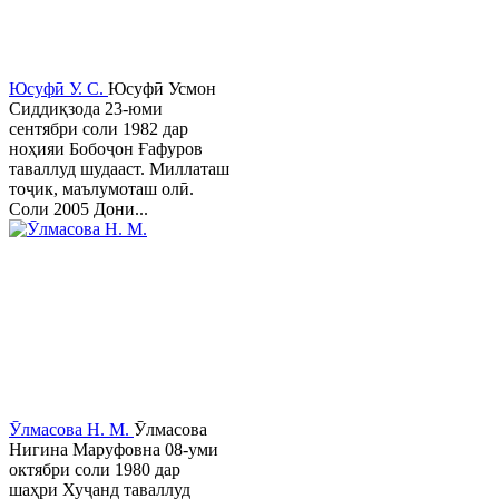
Юсуфӣ У. C.
Юсуфӣ Усмон
Сиддиқзода 23-юми
сентябри соли 1982 дар
ноҳияи Бобоҷон Ғафуров
таваллуд шудааст. Миллаташ
тоҷик, маълумоташ олӣ.
Соли 2005 Дони...
Ӯлмасова Н. М.
Ӯлмасова
Нигина Маруфовна 08-уми
октябри соли 1980 дар
шаҳри Хуҷанд таваллуд