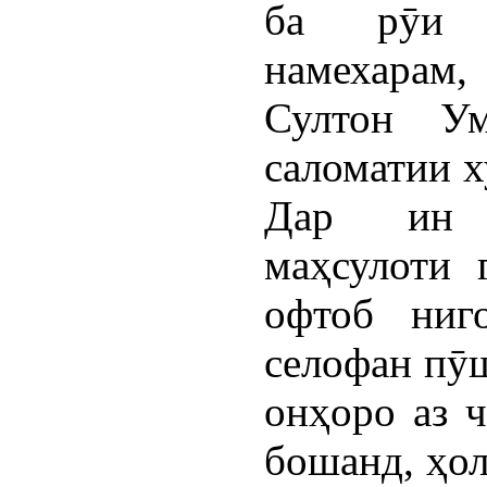
ба рӯи м
намехарам,
Султон У
саломатии х
Дар ин 
маҳсулоти 
офтоб ниг
селофан пӯш
онҳоро аз 
бошанд, ҳол