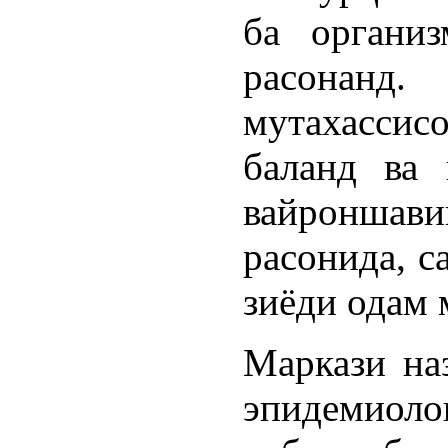
ба органи
расонан
мутахасси
баланд ва 
вайронша
расонида, с
зиёди одам 
Маркази на
эпидемиол