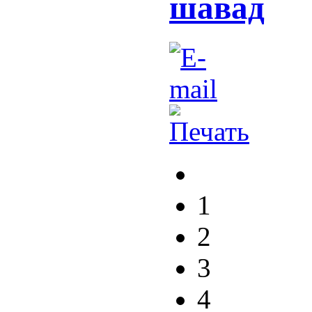
шавад
1
2
3
4