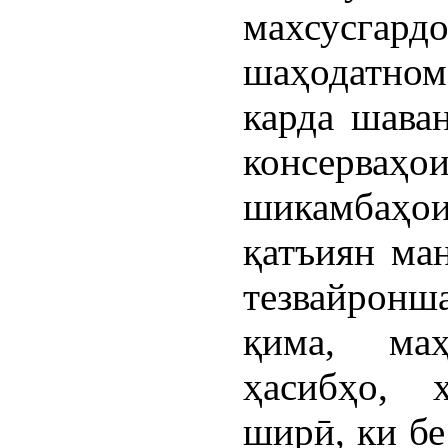
махсусг
шаҳодатнома
карда шава
консерваҳ
шикамбаҳо
қатъиян ма
тезвайронш
қима, маҳ
ҳасибҳо, 
ширӣ, ки бе