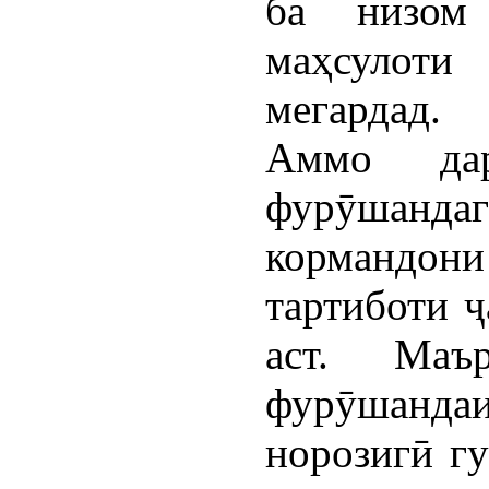
ба низом
маҳсулот
мегардад.
Аммо да
фурӯшанд
кормандони
тартиботи 
аст. Маъ
фурӯшанда
норозигӣ гу