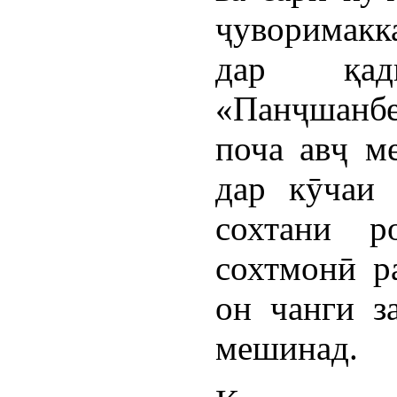
ҷуворимакка
дар қад
«Панҷшанбе
поча авҷ ме
дар кӯчаи
сохтани р
сохтмонӣ р
он чанги з
мешинад.