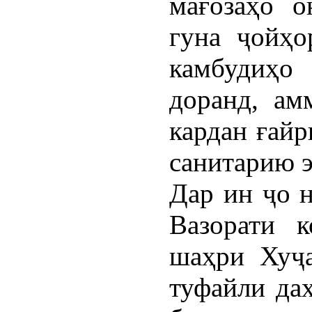
мағозаҳо о
гуна ҷойҳо
камбудиҳо
доранд, ам
кардан ғайр
санитарию 
Дар ин ҷо 
Вазорати 
шаҳри Хуҷа
туфайли дах