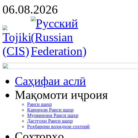
06.08.2026
Cаҳифаи аслӣ
Мақомоти иҷроия
Раиси шаҳр
Қарорҳои Раиси шаҳр
Муовинони Раиси шаҳр
Дастгоҳи Раиси шаҳр
Роҳбарони воҳидҳои сохторӣ
Сохторҳо