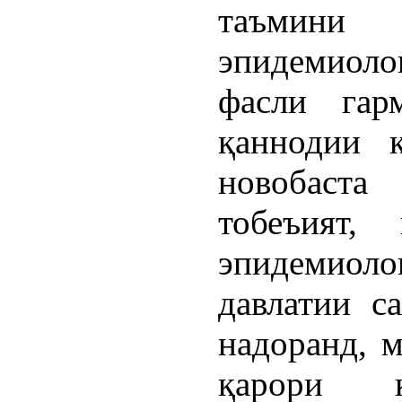
таъмини
эпидемиоло
фасли гар
қаннодии к
новобаста
тобеъият,
эпидемиоло
давлатии с
надоранд, 
қарори қ