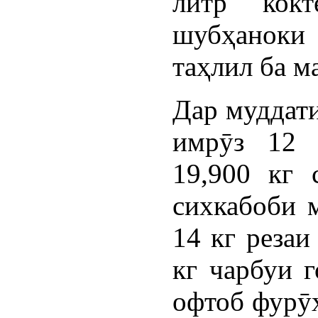
литр кокт
шубҳаноки
таҳлил ба м
Дар муддати
имрӯз 12 
19,900 кг 
сихкабоби м
14 кг резаи
кг чарбуи г
офтоб фурӯ