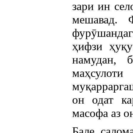
зари ин сел
мешавад. 
фурӯшандаг
ҳифзи ҳуқу
намудан, 
маҳсулот
муқаррарга
он одат ка
масофа аз о
Бале, салом