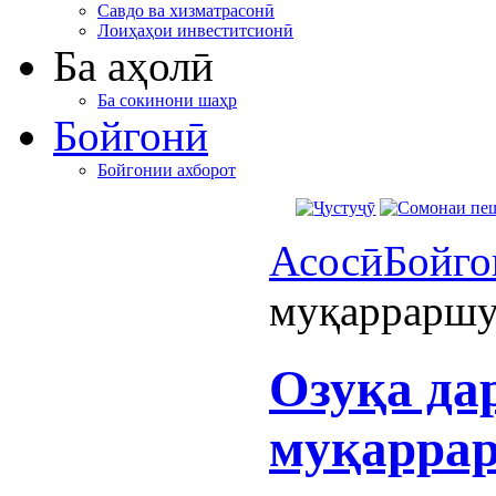
Савдо ва хизматрасонӣ
Лоиҳаҳои инвеститсионӣ
Ба аҳолӣ
Ба сокинони шаҳр
Бойгонӣ
Бойгонии ахборот
Асосӣ
Бойго
муқарраршу
Озуқа да
муқаррар