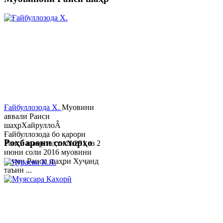
Ғайбуллозода Х.
Муовини
аввали Раиси
шаҳрХайруллоÂ
Ғайбуллозода бо қарори
Роҳбарони сохторҳо
Раиси шаҳр таҳти №281 аз 2
июни соли 2016 муовини
якуми Раиси шаҳри Хуҷанд
таъин ...