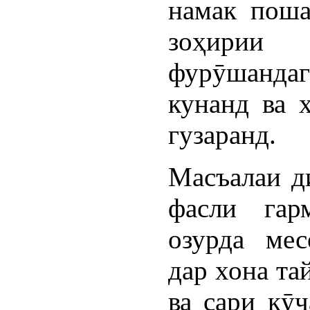
намак поша
зоҳирии
фурӯшандаго
кунанд ва 
гузаранд.
Масъалаи д
фасли гар
озурда мес
дар хона та
ва сари кӯч