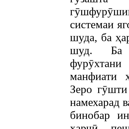
гӯшфурӯшии
системаи яг
шуда, ба ҳа
шуд. Ба 
фурӯхтани
манфиати х
Зеро гӯшти
намехарад в
бинобар и
ҳарчӣ пеш