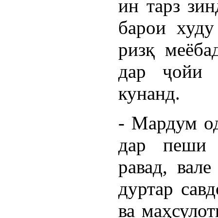
ин тарз зин
барои худу
ризқ меёба
дар ҷойи 
кунанд.
- Мардум од
дар пеши 
равад, вале
дуртар савд
ва маҳсулот