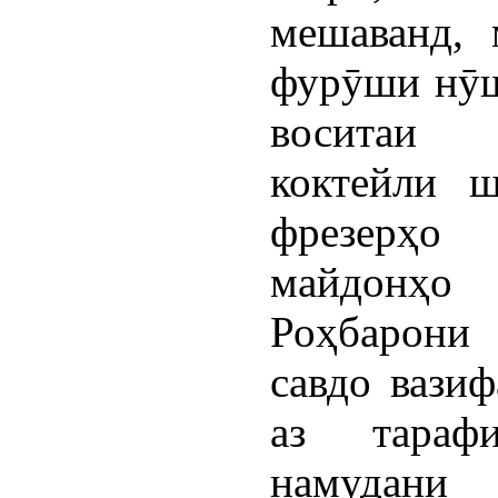
мешаванд, 
фурӯши нӯш
воситаи 
коктейли 
фрезерҳо
майдонҳо
Роҳбарони
савдо вазиф
аз тараф
намудани