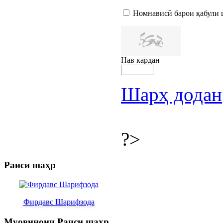
Номнависӣ барои қабули 
Нав кардан
Шарҳ додан
?>
Раиси шаҳр
Фирдавс Шарифзода
Муовинони Раиси шаҳр