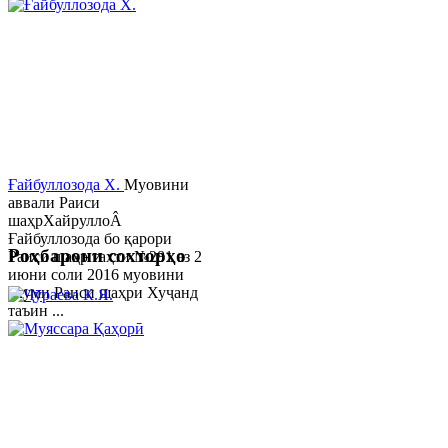
Ғайбуллозода Х.
Муовини
аввали Раиси
шаҳрХайруллоÂ
Ғайбуллозода бо қарори
Роҳбарони сохторҳо
Раиси шаҳр таҳти №281 аз 2
июни соли 2016 муовини
якуми Раиси шаҳри Хуҷанд
таъин ...