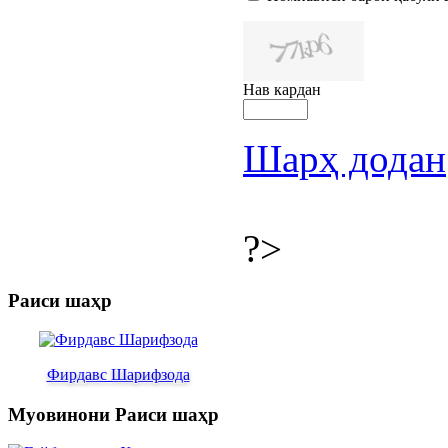
Нав кардан
Шарҳ додан
?>
Раиси шаҳр
Фирдавс Шарифзода
Муовинони Раиси шаҳр