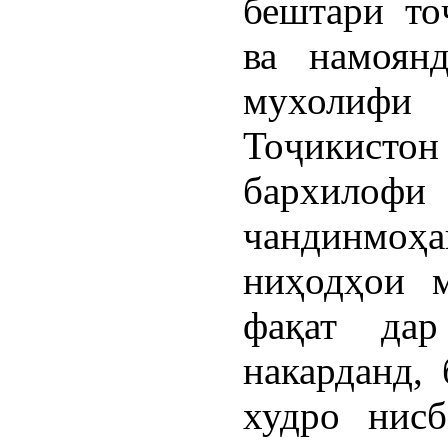
бештари то
ва намоян
мухолифи
Тоҷикисто
бархилоф
чандинмоҳа
ниҳодҳои 
фақат да
накарданд,
худро нисб