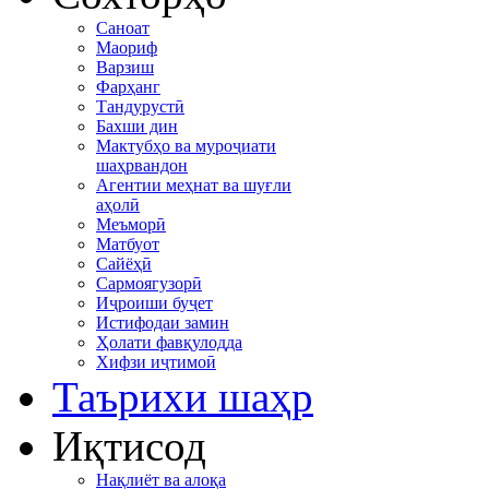
Саноат
Маориф
Варзиш
Фарҳанг
Тандурустӣ
Бахши дин
Мактубҳо ва муроҷиати
шаҳрвандон
Агентии меҳнат ва шуғли
аҳолӣ
Меъморӣ
Матбуот
Сайёҳӣ
Сармоягузорӣ
Иҷроиши буҷет
Истифодаи замин
Ҳолати фавқулодда
Хифзи иҷтимоӣ
Таърихи шаҳр
Иқтисод
Нақлиёт ва алоқа