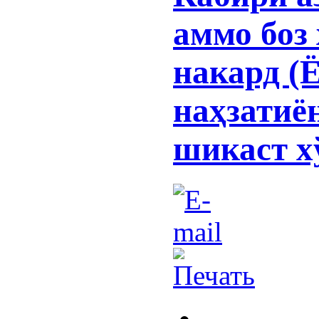
аммо боз 
накард (
наҳзатиё
шикаст х