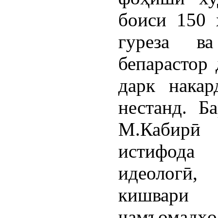
боиси 150 
гуреза в
бепарастор 
дарк накар
нестанд. Б
М.Кабирӣ 
истифода 
идеологӣ
кишвари
ҷамъомад