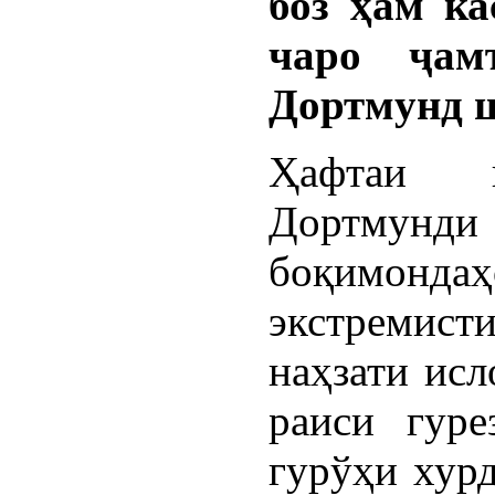
боз ҳам ка
чаро ҷам
Дортмунд ш
Ҳафтаи 
Дортмун
боқимо
экстремис
наҳзати исл
раиси гуре
гурўҳи хур