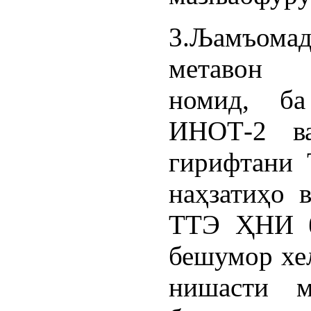
3.Љамъом
метавон 
номид, ба 
ИНОТ-2 в
гирифтани
наҳзатиҳо 
ТТЭ ҲНИ б
бешумор хел
нишасти м