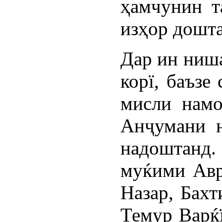
ҳамчунин т
изҳор дошт
Дар ин ниш
корї, баъзе
мисли намо
Анҷумани н
надоштанд
муќими Авр
Назар, Бахт
Темур Варќ