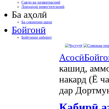
Савдо ва хизматрасонӣ
Лоиҳаҳои инвеститсионӣ
Ба аҳолӣ
Ба сокинони шаҳр
Бойгонӣ
Бойгонии ахборот
Асосӣ
Бойго
кашид, аммо
накард (Ё ч
дар Дортму
Кабирӣ а