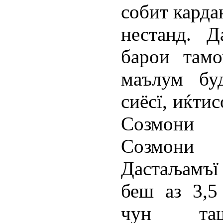
собит карда
нестанд. 
барои там
маълум бу
сиёсї, иќти
Созмони 
Созмони
Дастаљамъї
беш аз 3,5
чун таш