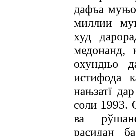
дафъа муњо
миллии му
худ дарора
медонанд,
охундњо д
истифода к
нањзатї да
соли 1993. 
ва рўшан
расидан б