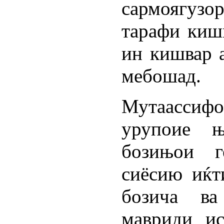
сармоягуз
тарафи киш
ин кишвар а
мебошад.
Мутаассифо
урупоие њ
бозињои г
сиёсию иќт
бозича ва
мавриди ис