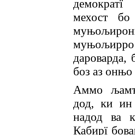
демократ
мехост бо
муњољирон
муњољирро
дароварда, 
боз аз онњо
Аммо љамъ
дод, ки ин
надод ва к
Кабирї бова