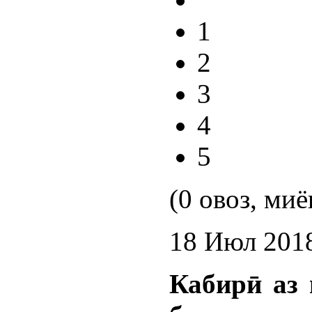
1
2
3
4
5
(0 овоз, миё
18 Июл 201
Кабирӣ аз