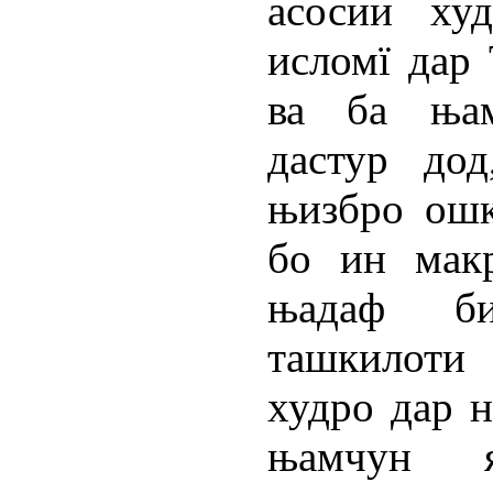
асосии худ
исломї дар
ва ба њам
дастур до
њизбро ошк
бо ин макр
њадаф би
ташкилоти
худро дар 
њамчун 