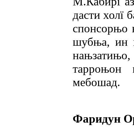
М.Кабирї а
дасти холї 
спонсорњо њ
шубња, ин 
нањзатињо
тарроњон 
мебошад.
Фаридун О