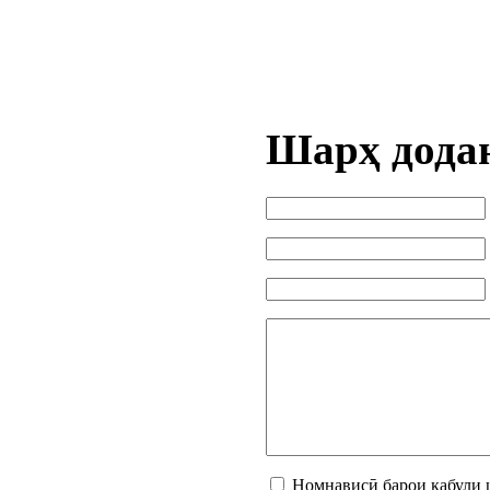
Шарҳ дода
Номнависӣ барои қабули 