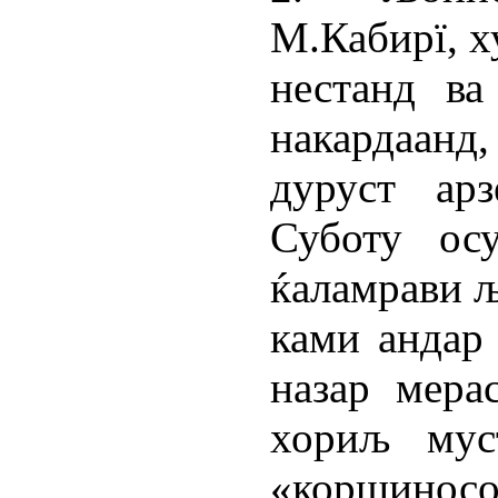
М.Кабирї, х
нестанд ва
накардаан
дуруст арз
Суботу ос
ќаламрави 
ками андар
назар мера
хориљ мус
«коршиносон