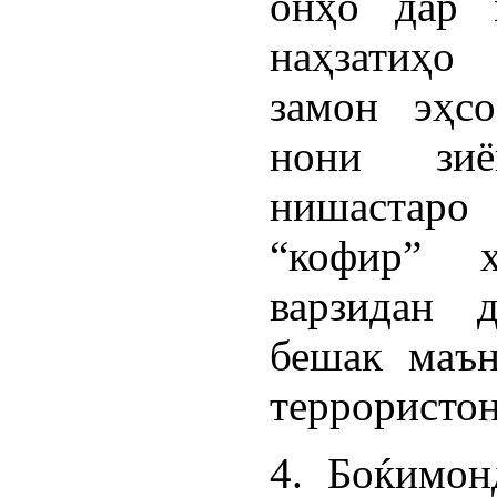
онҳо дар 
наҳзатиҳо
замон эҳсо
нони зиё
нишастар
“кофир” 
варзидан 
бешак маън
террористон
4. Боќимо