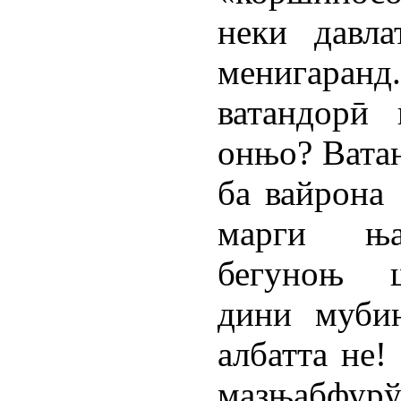
неки давл
менигаран
ватандорӣ 
онњо? Вата
ба вайрона
марги ња
бегуноњ ш
дини мубин
албатта не
мазњабфурў