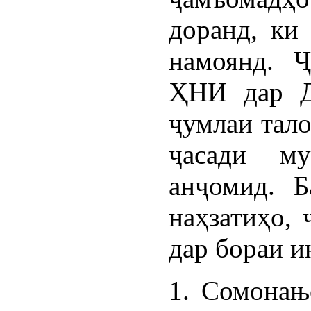
доранд, ки
намоянд. 
ҲНИ дар Д
ҷумлаи тал
ҷасади м
анҷомид. 
наҳзатиҳо,
дар бораи и
1. Сомонањ