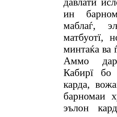
давлати исл
ин барном
маблаѓ, э
матбуотї, 
минтаќа ва 
Аммо дар
Кабирї бо 
карда, вож
барномаи х
эълон кар