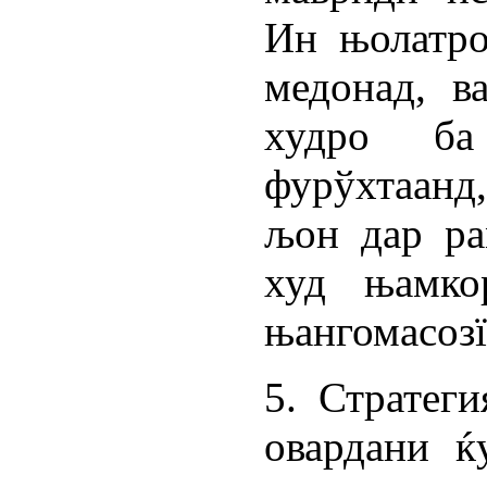
Ин њолатро
медонад, в
худро ба
фурўхтаанд,
љон дар ра
худ њамко
њангомасозї
5. Стратеги
овардани ќ