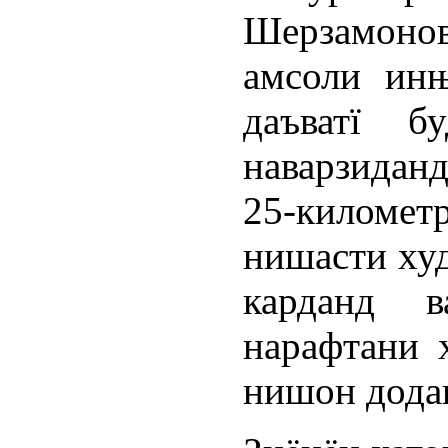
Шерзамонов
амсоли ин
даъватї б
наварзиданд
25-километ
нишасти ху
карданд 
нарафтани 
нишон дода