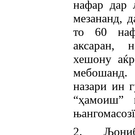
нафар дар
мезананд, д
то 60 наф
аксаран, 
хешону аќр
мебошанд.
назари ин 
“ҳамоиш” 
њангомасозї
2. Љониб