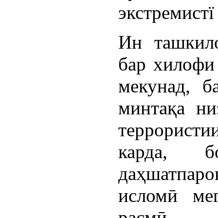
экстремистї
Ин ташкило
бар хилофи
мекунад, б
минтақа ни
террорист
карда, 
даҳшатпаро
исломӣ ме
расмӣ а