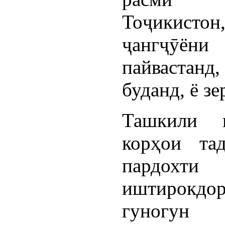
Тоҷикистон
ҷангҷӯё
пайвастанд
буданд, ё з
Ташкили 
корҳои та
пардохт
иштирокдо
гуногун 