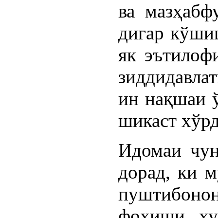
ва мазҳабф
дигар кўшиш
як эътилоф
зиддидавла
ин нақшаи ў
шикаст хўрд
Идомаи чун
дорад, ки м
пуштибон
фоҳиши ху