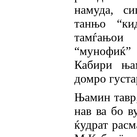
намуда, с
танњо “ки
тамѓањои “
“мунофиќ” 
Кабири ња
домро густа
Њамин тавр
нав ва бо в
ќудрат расм