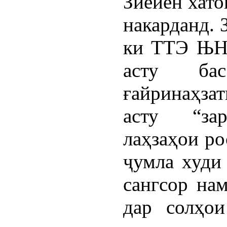
Зиёиён хато
накарданд. 
ки ТТЭ ЊНИ
асту бас
ғайринаҳзат
асту “зар
лаҳзаҳои ро
ҷумла худи
сангсор нам
дар солҳои