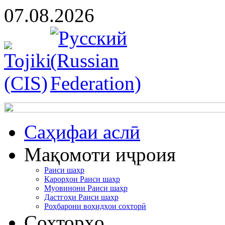
07.08.2026
Cаҳифаи аслӣ
Мақомоти иҷроия
Раиси шаҳр
Қарорҳои Раиси шаҳр
Муовинони Раиси шаҳр
Дастгоҳи Раиси шаҳр
Роҳбарони воҳидҳои сохторӣ
Сохторҳо