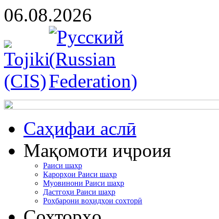
06.08.2026
Cаҳифаи аслӣ
Мақомоти иҷроия
Раиси шаҳр
Қарорҳои Раиси шаҳр
Муовинони Раиси шаҳр
Дастгоҳи Раиси шаҳр
Роҳбарони воҳидҳои сохторӣ
Сохторҳо