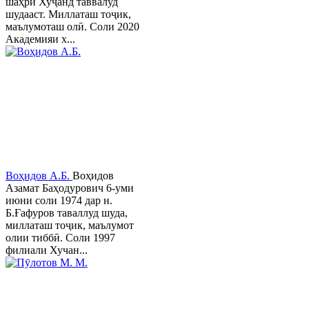
шаҳри Хуҷанд таввалуд
шудааст. Миллаташ тоҷик,
маълумоташ олӣ. Соли 2020
Академияи х...
Воҳидов А.Б.
Воҳидов
Азамат Баҳодурович 6-уми
июни соли 1974 дар н.
Б.Ғафуров таваллуд шуда,
миллаташ тоҷик, маълумот
олии тиббӣ. Соли 1997
филиали Хучан...