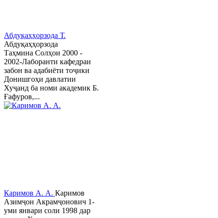
Абдуқаҳҳорзода Т.
Абдуқаҳҳорзода
Таҳмина Солҳои 2000 -
2002-Лаборанти кафедраи
забон ва адабиёти тоҷики
Донишгоҳи давлатии
Хуҷанд ба номи академик Б.
Ғафуров,...
Каримов А. А.
Каримов
Азимҷон Акрамҷонович 1-
уми январи соли 1998 дар