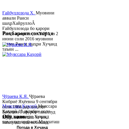
Ғайбуллозода Х.
Муовини
аввали Раиси
шаҳрХайруллоÂ
Ғайбуллозода бо қарори
Роҳбарони сохторҳо
Раиси шаҳр таҳти №281 аз 2
июни соли 2016 муовини
якуми Раиси шаҳри Хуҷанд
таъин ...
Ҷӯраева К.Я.
Ҷӯраева
Кибриё Яҳёевна 9 сентябри
Муяссара Қаҳорӣ
Муяссара
соли 1966 дар ноҳияи
Қаҳорӣ 15 октябри соли
Бобоҷон Ғафуров таваллуд
Обу хаво
1979 дар шаҳри Хуҷанд
шуда, миллаташ тоҷик,
таваллуд шудааст. Миллаташ
маълумот олӣ мебошад.
тоҷик. Маълумот олӣ. Соли
Соли 1997 Донишг...
Погода в Хуҷанд