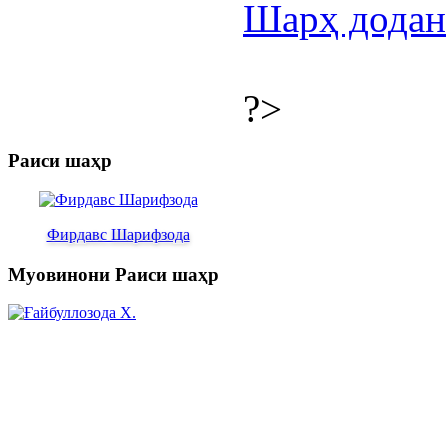
Шарҳ додан
?>
Раиси шаҳр
Фирдавс Шарифзода
Муовинони Раиси шаҳр