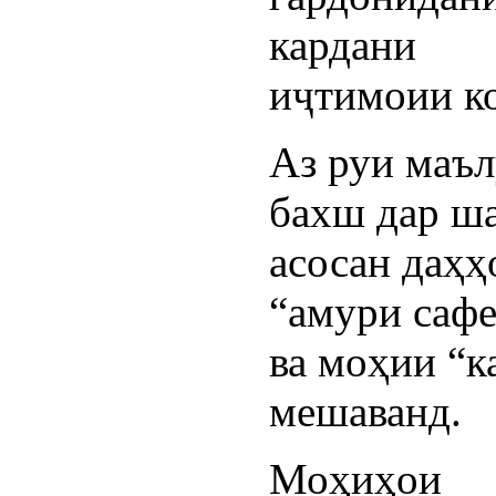
кардани
иҷтимоии к
Аз руи маъ
бахш дар ш
асосан даҳҳ
“амури сафе
ва моҳии “к
мешаванд.
Моҳиҳо