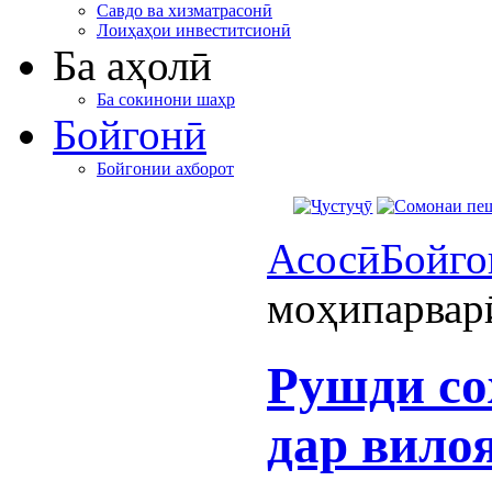
Савдо ва хизматрасонӣ
Лоиҳаҳои инвеститсионӣ
Ба аҳолӣ
Ба сокинони шаҳр
Бойгонӣ
Бойгонии ахборот
Асосӣ
Бойго
моҳипарварӣ
Рушди со
дар вило