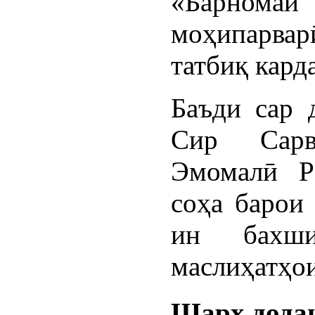
«Барномаи
моҳипарва
татбиқ кард
Баъди сар 
Сир Сарв
Эмомалӣ Р
соҳа барои
ин бахши
маслиҳатҳо
Шарҳ дода