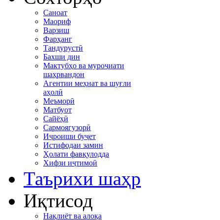
Саноат
Маориф
Варзиш
Фарҳанг
Тандурустӣ
Бахши дин
Мактубҳо ва муроҷиати
шаҳрвандон
Агентии меҳнат ва шуғли
аҳолӣ
Меъморӣ
Матбуот
Сайёҳӣ
Сармоягузорӣ
Иҷроиши буҷет
Истифодаи замин
Ҳолати фавқулодда
Хифзи иҷтимоӣ
Таърихи шаҳр
Иқтисод
Нақлиёт ва алоқа