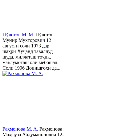
Пӯлотов М. М.
Пўлотов
Мунир Мухторович 12
августи соли 1973 дар
шаҳри Хуҷанд таваллуд
шуда, миллаташ тоҷик,
маълумоташ олӣ мебошад.
Соли 1996 Донишгоҳи да...
Раҳмонова М. А.
Раҳмонова
Маҳфуза Абдуманоновна 12-