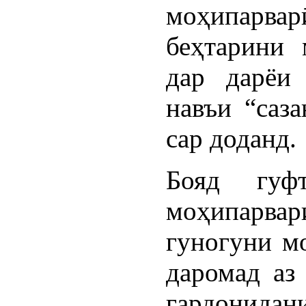
моҳипарва
беҳтарини
дар дарёи
навъи “саза
сар доданд.
Бояд гуф
моҳипарвар
гуногуни м
даромад аз
гардонидани