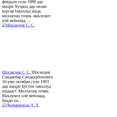
феврали соли 1988 дар
шаҳри Хуҷанд дар оилаи
коргар таваллуд шуда,
миллаташ тоҷик, маълумот
олӣ мебошад. ...
Шосаидов С. С.
Шосаидов
Саидакбар Саидқурбонович
10-уми октябри соли 1993
дар шаҳри Бўстон таваллуд
шудааст. Миллаташ тоҷик.
Маълумот олӣ мебошад.
Баъди ха...