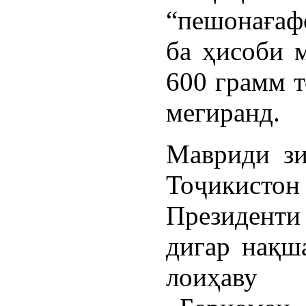
“пешонағафс
ба ҳисоби м
600 грамм т
мегиранд.
Мавриди зи
Тоҷикистон
Президенти
дигар нақш
лоиҳаву 