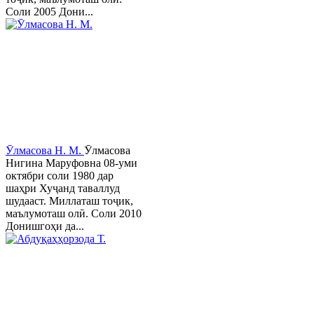
Соли 2005 Дони...
Ӯлмасова Н. М.
Ӯлмасова
Нигина Маруфовна 08-уми
октябри соли 1980 дар
шаҳри Хуҷанд таваллуд
шудааст. Миллаташ тоҷик,
маълумоташ олӣ. Соли 2010
Донишгоҳи да...