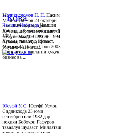
© 2013-2023 Таҳиягар ва дас
"Кова"
Маликисломов Н. Н.
Насим
Маликисломов 23 октябри
Ҷамшед Набизода
Ҷамшед
соли 1986 дар шаҳри
Набизода 9-уми майи соли
Хуҷанд, дар оилаи хизматчӣ
1981 дар шаҳри шаҳри
ба дунё омадааст. Соли 1994
Хуҷанд таваллуд ёфтааст.
ба мактаби таҳсилоти
Миллаташ тоҷик. Соли 2003
умумии №18-и ш...
Донишгоҳи давлатии ҳуқуқ,
бизнес ва ...
Юсуфӣ У. C.
Юсуфӣ Усмон
Сиддиқзода 23-юми
сентябри соли 1982 дар
ноҳияи Бобоҷон Ғафуров
таваллуд шудааст. Миллаташ
тоҷик, маълумоташ олӣ.