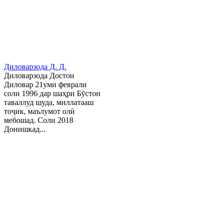
Диловарзода Д. Д.
Диловарзода Достон
Диловар 21уми феврали
соли 1996 дар шаҳри Бӯстон
таваллуд шуда, миллатааш
тоҷик, маълумот олӣ
мебошад. Соли 2018
Донишкад...