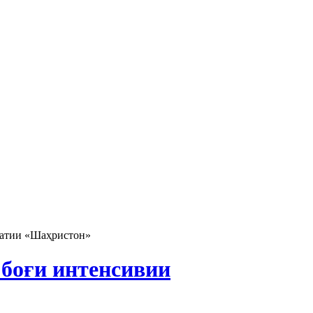
ратии «Шаҳристон»
 боғи интенсивии