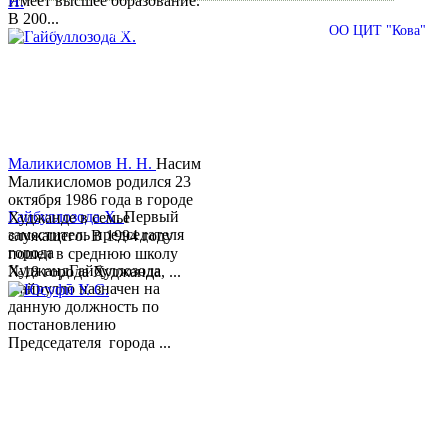
Имеет высшее образование.
В 200...
© 2013-2018 Разработчик и техническая поддержка
ОО ЦИТ "Кова"
Маликисломов Н. Н.
Насим
Маликисломов родился 23
октября 1986 года в городе
Гайбуллозода Х.
Первый
Худжанде в семье
заместитель председателя
служащего. В 1994 году
города
пошел в среднюю школу
ХуджандГайбуллозода
№18 города Худжанда, ...
Хайрулло назначен на
данную должность по
постановлению
Председателя города ...