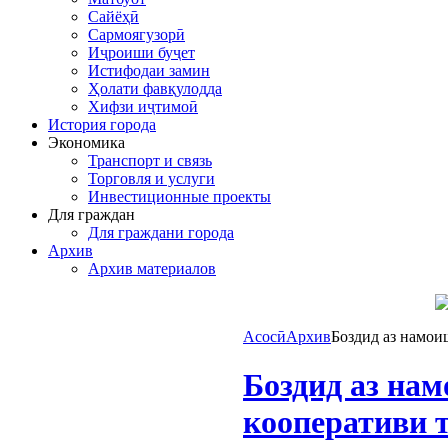
Сайёҳӣ
Сармоягузорӣ
Иҷроиши буҷет
Истифодаи замин
Ҳолати фавқулодда
Хифзи иҷтимоӣ
История города
Экономика
Транспорт и связь
Торговля и услуги
Инвестиционные проекты
Для граждан
Для граждани города
Архив
Архив материалов
Асосӣ
Архив
Боздид аз намои
Боздид аз на
кооперативи 