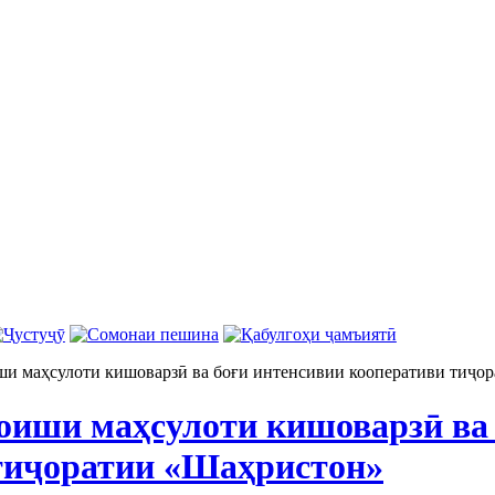
ши маҳсулоти кишоварзӣ ва боғи интенсивии кооперативи тиҷо
моиши маҳсулоти кишоварзӣ ва
тиҷоратии «Шаҳристон»