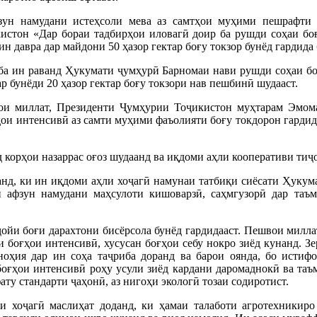
зун намудани истеҳсоли мева аз самтҳои муҳими пешрафти 
стон «Дар бораи тадбирҳои иловагӣ доир ба рушди соҳаи боғ
ин давра дар майдони 50 ҳазор гектар боғу токзор бунёд гардида 
ба ин раванд Ҳукумати ҷумҳурӣ Барномаи нави рушди соҳаи боғ
р бунёди 20 ҳазор гектар боғу токзори нав пешбинӣ шудааст.
ои миллат, Президенти Ҷумҳурии Тоҷикистон муҳтарам Эмом
ҳои интенсивӣ аз самти муҳими фаъолияти боғу токдорон гардид
д корҳои назаррас оғоз шудаанд ва иқдоми аҳли кооперативи ти
анд, ки ин иқдоми аҳли хоҷагӣ намунаи татбиқи сиёсати Ҳукум
ӣ афзун намудани маҳсулоти кишоварзӣ, саҳмгузорӣ дар таъ
ҷойи боғи дарахтони бисёрсола бунёд гардидааст. Пешвои мил
и боғҳои интенсивӣ, хусусан боғҳои себу нокро зиёд кунанд. З
ноҳия дар ин соҳа таҷриба доранд ва барои оянда, бо истиф
боғҳои интенсивӣ роҳу усули зиёд кардани даромаднокӣ ва та
ту стандарти ҷаҳонӣ, аз нигоҳи экологӣ тозаи содиротист.
и хоҷагӣ маслиҳат доданд, ки ҳамаи талаботи агротехникиро