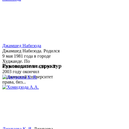
Джамшед Набизода
Джамшед Набизода. Родился
9 мая 1981 года в городе
Худжанде. По
Руководители структур
национальности таджик. В
2003 году окончил
Таджикский университет
права, биз...
Джураева К. Я.
Джураева