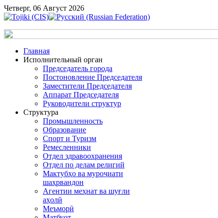
Четверг, 06 Август 2026
Главная
Исполнительный орган
Председатель города
Постоновление Председателя
Заместители Председателя
Аппарат Председателя
Руководители структур
Структура
Промышленность
Образование
Спорт и Туризм
Ремесленники
Отдел здравоохранения
Отдел по делам религий
Мактубҳо ва муроҷиати
шаҳрвандон
Агентии меҳнат ва шуғли
аҳолӣ
Меъморӣ
Матбуот