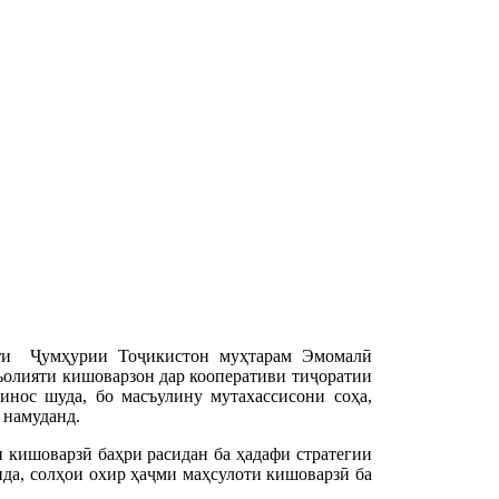
нти Ҷумҳурии Тоҷикистон муҳтарам Эмомалӣ
ъолияти кишоварзон дар кооперативи тиҷоратии
инос шуда, бо масъулину мутахассисони соҳа,
 намуданд.
и кишоварзӣ баҳри расидан ба ҳадафи стратегии
ида, солҳои охир ҳаҷми маҳсулоти кишоварзӣ ба