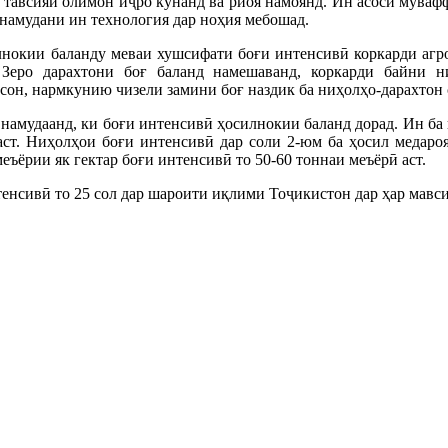
 тавсияи олимон иҷро кунанд ва риоя намоянд. Ин асоси муваф
намудани ин технология дар ноҳия мебошад.
лнокии баланду меваи хушсифати боғи интенсивӣ коркарди агро
 Зеро дарахтони боғ баланд намешаванд, коркарди байни ни
сон, нармкунию чизели замини боғ наздик ба ниҳолҳо-дарахтон 
 намудаанд, ки боғи интенсивӣ ҳосилнокии баланд дорад. Ин ба 
 аст. Ниҳолҳои боғи интенсивӣ дар соли 2-юм ба ҳосил медаро
еъёрии як гектар боғи интенсивӣ то 50-60 тоннаи меъёрӣ аст.
енсивӣ то 25 сол дар шароити иқлими Тоҷикистон дар ҳар мавс