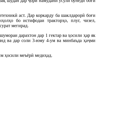
фақ шудан дар ҷорӣ намудани усули бунёди боғи
техникӣ аст. Дар коркарду ба шаклдарорӣ боғи
ҳолҳо бо истифодаи тракторҳо, плуг, чизел,
сурат мегирад.
шумораи дарахтон дар 1 гектар ва ҳосили ҳар як
янд ва дар соли 3-юму 4-ум ва минбаъда ҳаҷми
им ҳосили меъёрӣ медиҳад.