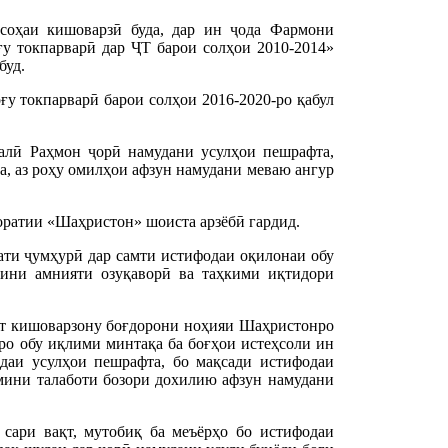
соҳаи кишоварзӣ буда, дар ин ҷода Фармони
у токпарварӣ дар ҶТ барои солҳои 2010-2014»
буд.
у токпарварӣ барои солҳои 2016-2020-ро қабул
алӣ Раҳмон ҷорӣ намудани усулҳои пешрафта,
а, аз роҳу омилҳои афзун намудани меваю ангур
ҷоратии «Шаҳристон» шоиста арзёбӣ гардид.
ати ҷумҳурӣ дар самти истифодаи оқилонаи обу
мини амнияти озуқаворӣ ва таҳкими иқтидори
лат кишоварзону боғдорони ноҳияи Шаҳристонро
еро обу иқлими минтақа ба боғҳои истеҳсоли ин
одаи усулҳои пешрафта, бо мақсади истифодаи
ъмини талаботи бозори дохилию афзун намудани
 сари вақт, мутобиқ ба меъёрҳо бо истифодаи