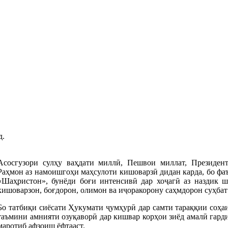
д.
Асосгузори сулҳу ваҳдати миллӣ, Пешвои миллат, Президе
Раҳмон аз намоишгоҳи маҳсулоти кишоварзӣ дидан карда, бо фа
«Шаҳристон», бунёди боғи интенсивӣ дар хоҷагӣ аз наздик ш
кишоварзон, боғдорон, олимон ва иҷоракорону саҳмдорон суҳбат
Бо татбиқи сиёсати Ҳукумати ҷумҳурӣ дар самти тараққии соҳа
таъмини амнияти озуқаворӣ дар кишвар корҳои зиёд амалӣ гард
маротиб афзоиш ёфтааст.