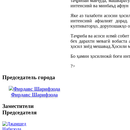
таҷрибаи мавҷуда, машварату
интенсивӣ ва минбаъд афзун 
Яке аз талаботи асосии ҳоси
интенсивӣ афзалият дорад.
култиваторҳо, дорупошакҳо о
Таҷриба ва асоси илмӣ собит
бех дарахти мевагӣ вобаста
ҳосил зиёд мешавад.Ҳосили м
Бо ҳамин ҳосилнокӣ боғи инт
?>
Председатель города
Фирдавс Шарифзода
Заместители
Председателя