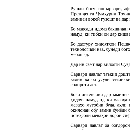
Рушди боғу токпарварӣ, аф
Президенти Ҷумҳурии Тоҷики
заминаи воқеӣ гузошт ва дар 
Бо мақсади идома бахшидан 
намуд, ки тибқи он дар кишва
Бо дастуру ҳидоятҳои Пешв
технологияи нав, бунёди боғ
мебошад.
Дар ин самт дар вилояти Суғ
Сарвари давлат таъкид дошт
замин ва бо усули замонав
содиротӣ аст.
Боғи интенсивӣ дар замини 
ҳидоят намуданд, ки масоҳат
меваҳо мутобиқ буда, аҳли 
оқилонаи обу замин бунёди 
истеҳсоли меваҳои дорои сифа
Сарвари давлат ба боғдорон