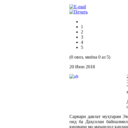
1
2
3
4
5
(0 овоз, миёна 0 аз 5)
20 Июн 2018
Сарвари давлат муҳтарам Э
оид ба Даҳсолаи байналмил
кишвари мо маънидод кардан