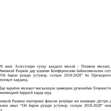
20 июн Асосгузори сулҳу ваҳдати миллӣ - Пешвои миллат,
Эмомалӣ Раҳмон дар ҳошияи Конференсияи байналмилалии сатҳ
“Об барои рушди устувор, солҳои 2018-2028” бо Президент
мулоқот карданд.
Дар ҷараёни мулоқот масъалаҳои ҳамкории дуҷонибаи Тоҷикисто
ошомиданӣ баррасӣ карда шуд.
момалӣ Раҳмон иштироки фаъоли роҳбари ин кишвари дӯстро д
алии амал “Об барои рушди устувор, солҳои 2018-2028” ни
д.