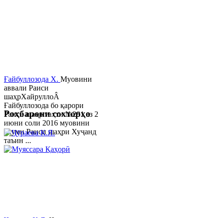
Ғайбуллозода Х.
Муовини
аввали Раиси
шаҳрХайруллоÂ
Ғайбуллозода бо қарори
Роҳбарони сохторҳо
Раиси шаҳр таҳти №281 аз 2
июни соли 2016 муовини
якуми Раиси шаҳри Хуҷанд
таъин ...