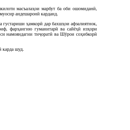
килоти масъалаҳои марбут ба оби ошомиданӣ,
 муосир андешаронӣ карданд.
ва густариши ҳамкорӣ дар бахшҳои афзалиятнок,
ориф, фарҳангию гуманитарӣ ва сайёҳӣ изҳори
иси намояндагии тиҷоратӣ ва Шӯрои соҳибкорӣ
 карда шуд.