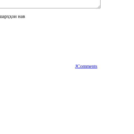
шарҳҳои нав
JComments