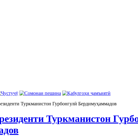
езиденти Туркманистон Гурбонгулӣ Бердимуҳаммадов
резиденти Туркманистон Гурб
адов