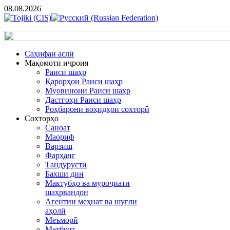
08.08.2026
Cаҳифаи аслӣ
Мақомоти иҷроия
Раиси шаҳр
Қарорҳои Раиси шаҳр
Муовинони Раиси шаҳр
Дастгоҳи Раиси шаҳр
Роҳбарони воҳидҳои сохторӣ
Сохторҳо
Саноат
Маориф
Варзиш
Фарҳанг
Тандурустӣ
Бахши дин
Мактубҳо ва муроҷиати
шаҳрвандон
Агентии меҳнат ва шуғли
аҳолӣ
Меъморӣ
Матбуот