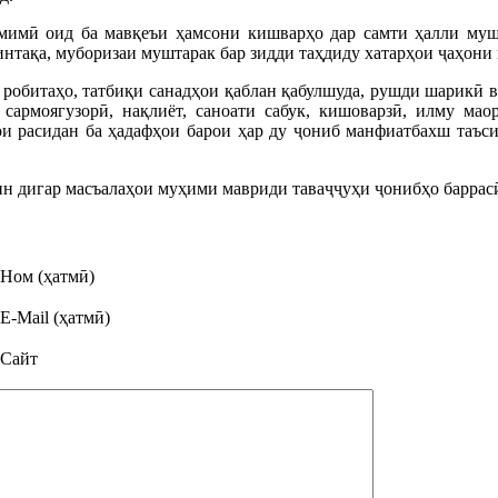
мимӣ оид ба мавқеъи ҳамсони кишварҳо дар самти ҳалли муш
нтақа, муборизаи муштарак бар зидди таҳдиду хатарҳои ҷаҳони
 робитаҳо, татбиқи санадҳои қаблан қабулшуда, рушди шарикӣ 
 сармоягузорӣ, нақлиёт, саноати сабук, кишоварзӣ, илму ма
ои расидан ба ҳадафҳои барои ҳар ду ҷониб манфиатбахш таъс
н дигар масъалаҳои муҳими мавриди таваҷҷуҳи ҷонибҳо баррасӣ
Ном (ҳатмӣ)
E-Mail (ҳатмӣ)
Сайт