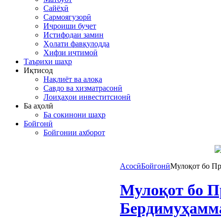
Сайёҳӣ
Сармоягузорӣ
Иҷроиши буҷет
Истифодаи замин
Ҳолати фавқулодда
Хифзи иҷтимоӣ
Таърихи шаҳр
Иқтисод
Нақлиёт ва алоқа
Савдо ва хизматрасонӣ
Лоиҳаҳои инвеститсионӣ
Ба аҳолӣ
Ба сокинони шаҳр
Бойгонӣ
Бойгонии ахборот
Асосӣ
Бойгонӣ
Мулоқот бо Пр
Мулоқот бо П
Бердимуҳамм