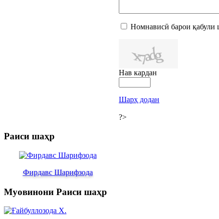
Номнависӣ барои қабули 
Нав кардан
Шарҳ додан
?>
Раиси шаҳр
Фирдавс Шарифзода
Муовинони Раиси шаҳр