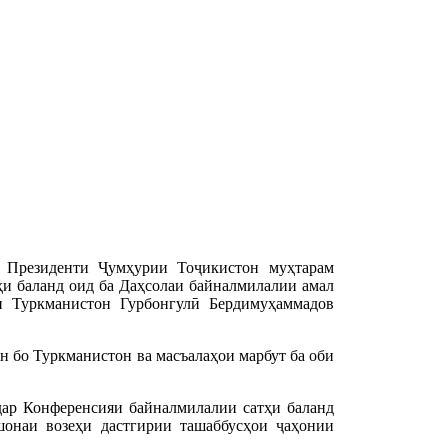
 Президенти Ҷумҳурии Тоҷикистон муҳтарам
и баланд оид ба Даҳсолаи байналмилалии амал
и Туркманистон Гурбонгулӣ Бердимуҳаммадов
н бо Туркманистон ва масъалаҳои марбут ба оби
ар Конференсияи байналмилалии сатҳи баланд
шонаи возеҳи дастгирии ташаббусҳои ҷаҳонии