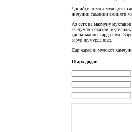
Ҷонибҳо зимни мулоқоти са
инчунин таъмини амнияти ми
Аз сатҳ ва мазмуну муҳтавои
аз ҷумла соҳаҳои иқтисодӣ,
қаноатмандӣ карда шуд. Бар
зарур шумурда шуд.
Дар ҷараёни мулоқот ҳамчуни
Шарҳ додан