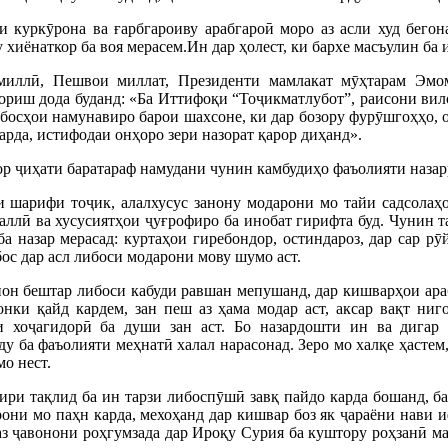
и куркӯрона ва ғарбгароиву арабгароӣ моро аз асли худ бегон
хиёнаткор ба воя мерасем.Ин дар ҳолест, ки бархе масъулин ба
 миллӣ, Пешвои миллат, Президенти мамлакат мӯҳтарам Эмо
ориш дода буданд: «Ба Иттифоқи “Тоҷикматлубот”, раисони вил
ибосҳои намунавиро барои шахсоне, ки дар бозору фурӯшгоҳҳо, 
арда, истифодаи онҳоро зери назорат қарор диҳанд».
р ҷиҳати баратараф намудани чунин камбудиҳо фаъолияти назар
и шарифи тоҷик, алалхусус занону модарони мо тайи садсолаҳ
ҳаллӣ ва хусусиятҳои ҷуғрофиро ба инобат гирифта буд. Чунин 
а назар мерасад: куртаҳои гиребондор, остиндароз, дар сар р
бос дар асл либоси модарони мову шумо аст.
нон бештар либоси кабуди равшан мепушанд, дар кишварҳои ара
онки қайд кардем, зан пеш аз ҳама модар аст, аксар вақт ниг
и хоҷагидорӣ ба души зан аст. Бо назардошти ин ва дигар
 ба фаъолияти меҳнатӣ халал нарасонад. Зеро мо халқе ҳастем,
о нест.
тири тақлид ба ин тарзи либоспӯшӣ завқ пайдо карда бошанд, б
они мо паҳн карда, мехоҳанд дар кишвар боз як ҷараёни нави и
аз ҷавонони роҳгумзада дар Ироқу Сурия ба куштору роҳзанӣ м