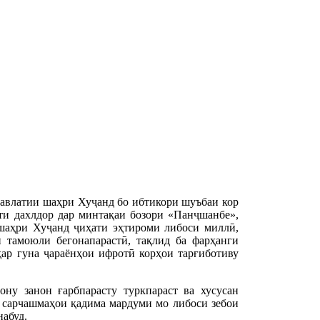
авлатии шаҳри Хуҷанд бо ибтикори шуъбаи кор
ти дахлдор дар минтақаи бозори «Панҷшанбе»,
 шаҳри Хуҷанд ҷиҳати эҳтироми либоси миллӣ,
 тамоюли бегонапарастӣ, тақлид ба фарҳанги
р гуна ҷараёнҳои ифротӣ корҳои тарғиботиву
ну занон ғарбпарасту туркпараст ва хусусан
 сарчашмаҳои қадима мардуми мо либоси зебои
набуд.