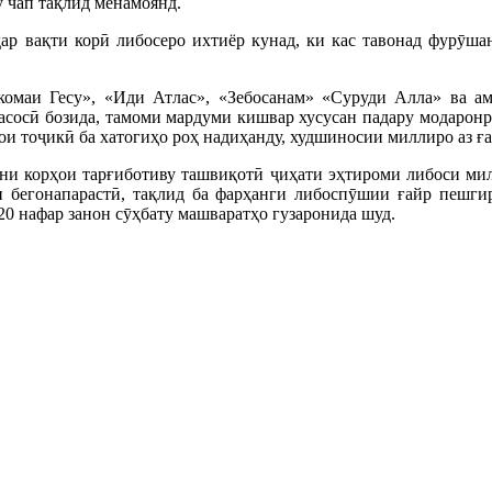
у чап тақлид менамоянд.
дар вақти корӣ либосеро ихтиёр кунад, ки кас тавонад фурӯша
омаи Гесу», «Иди Атлас», «Зебосанам» «Суруди Алла» ва ам
сосӣ бозида, тамоми мардуми кишвар хусусан падару модаронро
и тоҷикӣ ба хатогиҳо роҳ надиҳанду, худшиносии миллиро аз ға
ни корҳои тарғиботиву ташвиқотӣ ҷиҳати эҳтироми либоси мил
и бегонапарастӣ, тақлид ба фарҳанги либоспӯшии ғайр пешги
20 нафар занон сӯҳбату машваратҳо гузаронида шуд.