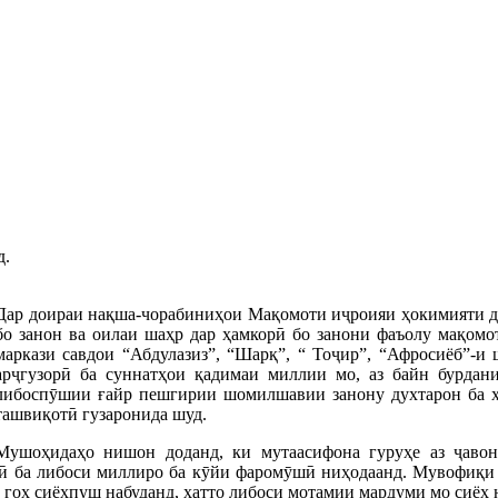
д.
Дар доираи нақша-чорабиниҳои Мақомоти иҷроияи ҳокимияти д
бо занон ва оилаи шаҳр дар ҳамкорӣ бо занони фаъолу мақомо
маркази савдои “Абдулазиз”, “Шарқ”, “ Тоҷир”, “Афросиёб”-и
арҷгузорӣ ба суннатҳои қадимаи миллии мо, аз байн бурдани
либоспӯшии ғайр пешгирии шомилшавии занону духтарон ба ҳа
ташвиқотӣ гузаронида шуд.
Мушоҳидаҳо нишон доданд, ки мутаасифона гуруҳе аз ҷавоно
орӣ ба либоси миллиро ба кӯйи фаромӯшӣ ниҳодаанд. Мувофиқи
 гоҳ сиёҳпуш набуданд, ҳатто либоси мотамии мардуми мо сиёҳ 