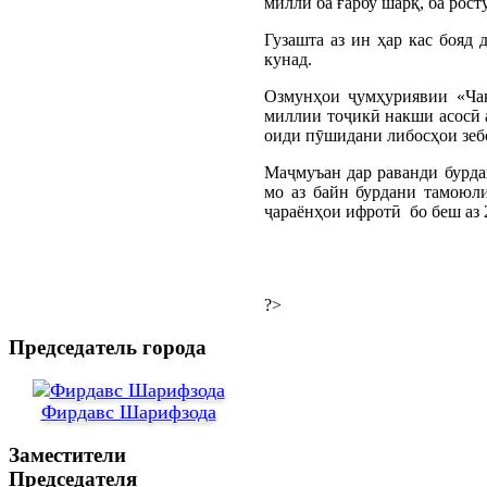
миллӣ ба ғарбу шарқ, ба рост
Гузашта аз ин ҳар кас бояд 
кунад.
Озмунҳои ҷумҳуриявии «Чак
миллии тоҷикӣ накши асосӣ а
оиди пӯшидани либосҳои зебо
Маҷмуъан дар раванди бурда
мо аз байн бурдани тамоюл
ҷараёнҳои ифротӣ бо беш аз 
?>
Председатель города
Фирдавс Шарифзода
Заместители
Председателя