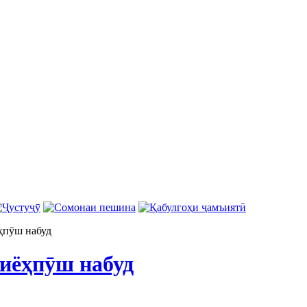
ҳпӯш набуд
иёҳпӯш набуд