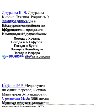
Джураева К. Я.
Джураева
Кибриё Яхяевна. Родилась 9
Хомидзода А.А.
сентября 1966 года в
Руководитель аппарата
Б.Гафуровском районе, по
Обу хаво
председателя города
национальности таджичка.
Хомидзода Абдувахоб
Имеет высшее образование.
Абдумаджид родился 8
В 1997 ...
Погода в Хуҷанд
Погода в Б.Ғафуров
июня 1978 года в городе
Погода в Бустон
Худжанде. По
Погода в Конибодом
национальности...
Погода в Исфара
Контакты:
Юсупов М. З.
Недоступен
ни однин перевод.Юсупов
Республика Таджикистан, Согдийскый область,
Маъмурҷон Зулҳайдарович
Сангинова М. А.
Сангинова
1-уми июни соли 1981
город Худжанд, проспект Р.Набиева 39.
Муяссар Абдукахоровна
таваллуд шудааст. Миллаташ
родилась 15 октября 1979