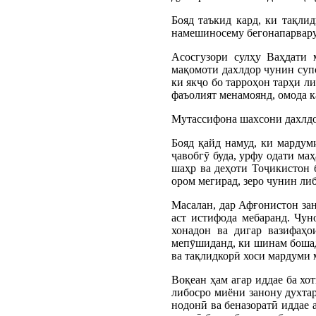
Бояд таъкид кард, ки тақлид
намешиносему бегонапарвару 
Асосгузори сулҳу Ваҳдати
мақомоти дахлдор чунин суп
ки якҷо бо тарроҳон тарҳи л
фаъолият менамоянд, омода к
Мутассифона шахсони дахлдо
Бояд қайд намуд, ки мардум
ҷавобгӯ буда, урфу одати ма
шаҳр ва деҳоти Тоҷикистон б
ором мегирад, зеро чунин ли
Масалан, дар Афғонистон за
аст истифода мебаранд. Чун
хонадон ва дигар вазифаҳо
мепӯшиданд, ки шинам бошаду
ва тақлидкорӣ хоси мардуми м
Воқеан ҳам агар иддае ба хо
либосро миёни занону духтар
нодонӣ ва беназоратӣ иддае 