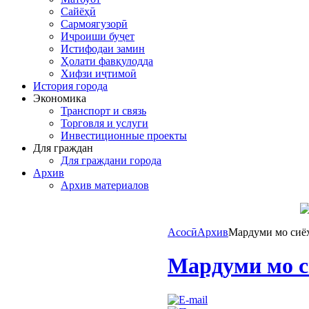
Сайёҳӣ
Сармоягузорӣ
Иҷроиши буҷет
Истифодаи замин
Ҳолати фавқулодда
Хифзи иҷтимоӣ
История города
Экономика
Транспорт и связь
Торговля и услуги
Инвестиционные проекты
Для граждан
Для граждани города
Архив
Архив материалов
Асосӣ
Архив
Мардуми мо сиё
Мардуми мо с