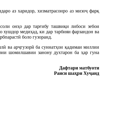
ндаро аз харидор, хизматрасонро аз мизоҷ фарқ
соли онҳо дар тарғибу ташвиқи либоси зебои
 хушдор медиҳад, ки дар тарбияи фарзандон ва
рбпарастӣ боло гузоранд.
лӣ ва арҷгузорӣ ба суннатҳои қадимаи миллии
рии шомилшавии занону духтарон ба ҳар гуна
Дафтари матбуоти
Раиси шаҳри Хуҷанд