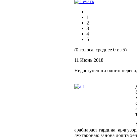
1
2
3
4
5
(0 голоса, среднее 0 из 5)
11 Июнь 2018
Недоступен ни однин перево
арабпараст гардида, арҷгуз
духтаронаю занона дошта ҳеҷ