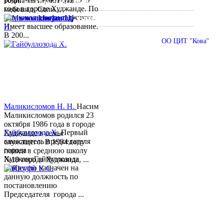
тоҷик, маълумот олӣ
Тел:/
Факс
:
992 3422 6-02-44, 992 3422 6-74-28
года в городе Худжанде. По
мебошад. Соли...
национальности таджичка.
www.khujand.tj
,
e-mail:
mihd.khujand@gmail.com
Имеет высшее образование.
В 200...
© 2013-2018 Разработчик и техническая поддержка
ОО ЦИТ "Кова"
Маликисломов Н. Н.
Насим
Маликисломов родился 23
октября 1986 года в городе
Гайбуллозода Х.
Первый
Худжанде в семье
заместитель председателя
служащего. В 1994 году
города
пошел в среднюю школу
ХуджандГайбуллозода
№18 города Худжанда, ...
Хайрулло назначен на
данную должность по
постановлению
Председателя города ...