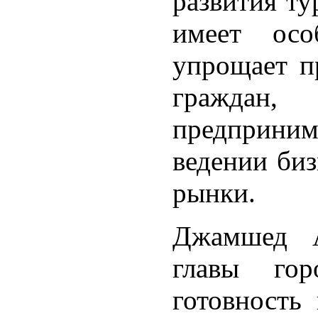
развития ту
имеет осо
упрощает п
граждан,
предприни
ведении биз
рынки.
Джамшед А
главы гор
готовность