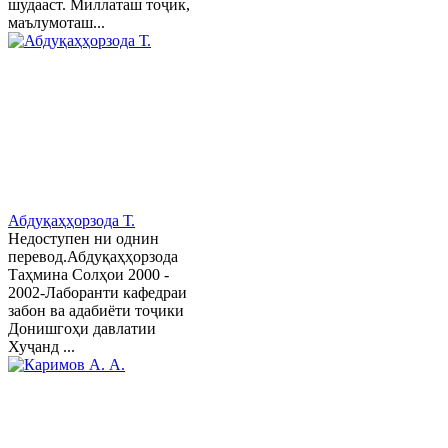
шудааст. Миллаташ тоҷик,
маълумоташ...
Абдуқаҳҳорзода Т.
Недоступен ни однин
перевод.Абдуқаҳҳорзода
Таҳмина Солҳои 2000 -
2002-Лаборанти кафедраи
забон ва адабиёти тоҷики
Донишгоҳи давлатии
Хуҷанд ...