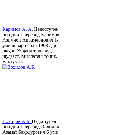
Каримов А. А.
Недоступен
ни однин перевод.Каримов
Азимҷон Акрамҷонович 1-
уми январи соли 1998 дар
шаҳри Хуҷанд таввалуд
шудааст. Миллаташ тоҷик,
маълумота...
Воҳидов А.Б.
Недоступен
ни однин перевод.Воҳидов
Азамат Баҳодурович 6-уми