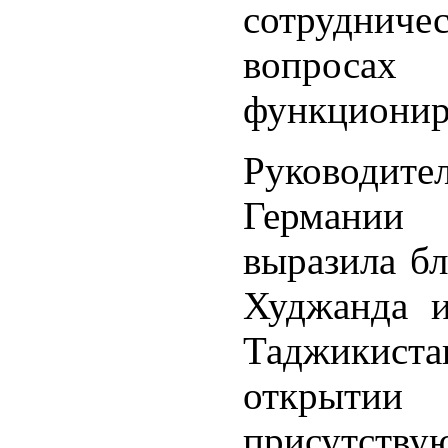
сотруднич
вопросах
функционир
Руководи
Германии
выразила б
Худжанда и
Таджикис
открытии
присутству