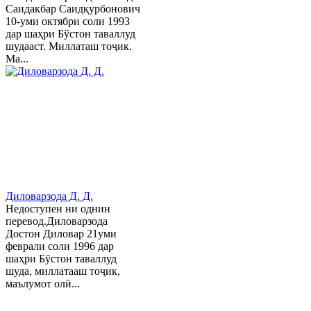
Саидакбар Саидқурбонович
10-уми октябри соли 1993
дар шаҳри Бўстон таваллуд
шудааст. Миллаташ тоҷик.
Ма...
Диловарзода Д. Д.
Недоступен ни однин
перевод.Диловарзода
Достон Диловар 21уми
феврали соли 1996 дар
шаҳри Бӯстон таваллуд
шуда, миллатааш тоҷик,
маълумот олӣ...