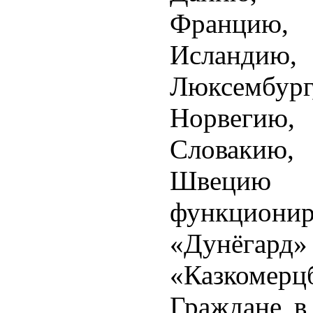
Францию
Исландию, 
Люксембур
Норвегию,
Словакию
Швецию 
функциони
«Дунёгард»
«Казкомерцб
Граждане в