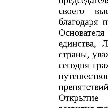
своего вы
благодаря 
Основател
единства, 
страны, ув
сегодня гр
путешеств
препятстви
Открытие 