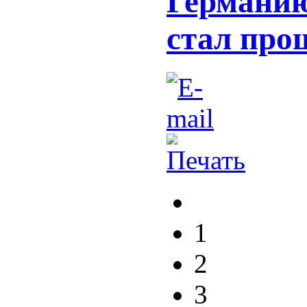
Германию
стал про
1
2
3