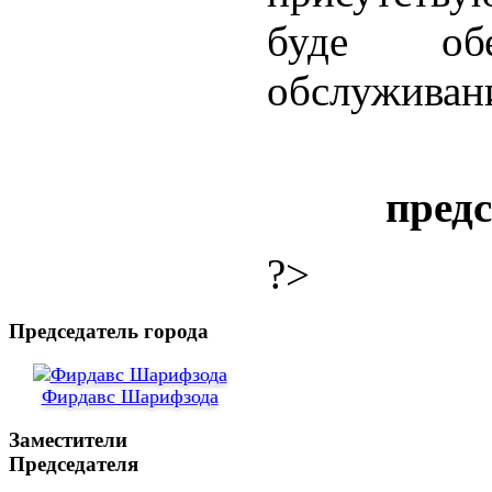
буде обе
обслуживани
пред
?>
Председатель города
Фирдавс Шарифзода
Заместители
Председателя