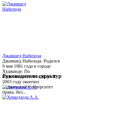
Джамшед Набизода
Джамшед Набизода. Родился
9 мая 1981 года в городе
Худжанде. По
Руководители структур
национальности таджик. В
2003 году окончил
Таджикский университет
права, биз...