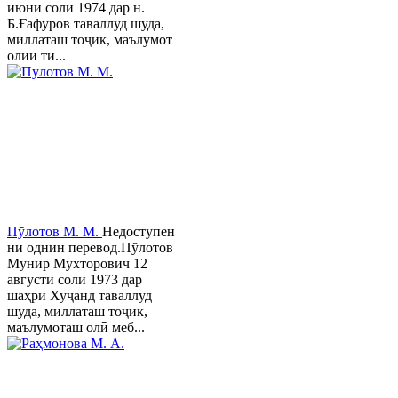
июни соли 1974 дар н.
Б.Ғафуров таваллуд шуда,
миллаташ тоҷик, маълумот
олии ти...
Пӯлотов М. М.
Недоступен
ни однин перевод.Пўлотов
Мунир Мухторович 12
августи соли 1973 дар
шаҳри Хуҷанд таваллуд
шуда, миллаташ тоҷик,
маълумоташ олӣ меб...