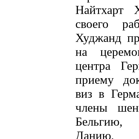
Найтхарт 
своего ра
Худжанд пр
на церемо
центра Ге
приему до
виз в Герм
члены шен
Бельгию,
Данию, Э