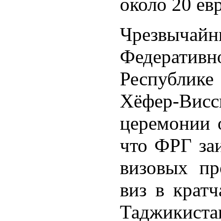
около 20 ев
Чрезвычайн
Федеративн
Республик
Хёфер-Ви
церемонии о
что ФРГ за
визовых пр
виз в крат
Таджикиста