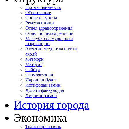
Промышленность
Образование
Спорт и Туризм
Ремесленники
Отдел здравоохранения
Отдел по делам религий
Мактубҳо ва муроҷиати
шаҳрвандон
Агентии меҳнат ва шуғли
аҳолӣ
Меъморӣ
Матбуот
Сайёҳӣ
Сармоягузорӣ
Иҷроиши буҷет
Истифодаи замин
Ҳолати фавқулодда
Хифзи иҷтимоӣ
История города
Экономика
Транспорт и связь