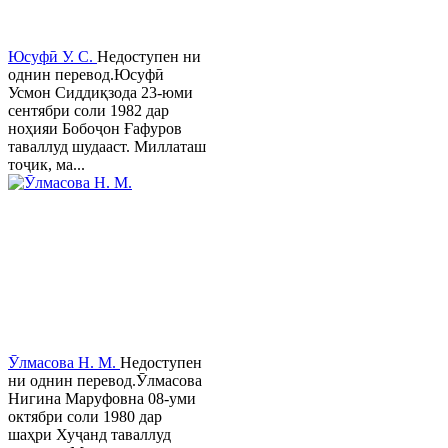
Юсуфӣ У. C.
Недоступен ни
однин перевод.Юсуфӣ
Усмон Сиддиқзода 23-юми
сентябри соли 1982 дар
ноҳияи Бобоҷон Ғафуров
таваллуд шудааст. Миллаташ
тоҷик, ма...
Ӯлмасова Н. М.
Недоступен
ни однин перевод.Ӯлмасова
Нигина Маруфовна 08-уми
октябри соли 1980 дар
шаҳри Хуҷанд таваллуд