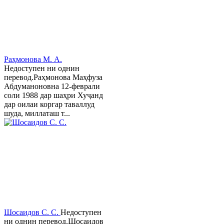
Раҳмонова М. А.
Недоступен ни однин
перевод.Раҳмонова Маҳфуза
Абдуманоновна 12-феврали
соли 1988 дар шаҳри Хуҷанд
дар оилаи коргар таваллуд
шуда, миллаташ т...
Шосаидов С. С.
Недоступен
ни однин перевод.Шосаидов