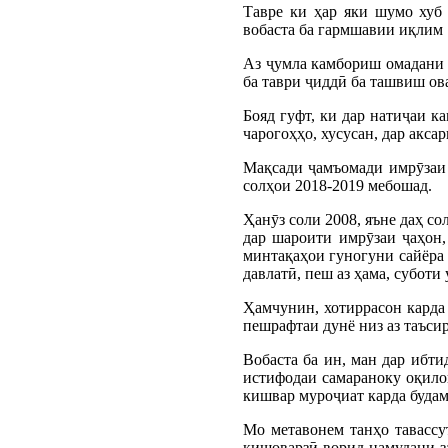
Тавре ки ҳар яки шумо хуб
вобаста ба гармшавии иқлим 
Аз ҷумла камбориш омадани 
ба таври ҷиддӣ ба ташвиш ова
Бояд гуфт, ки дар натиҷаи 
чарогоҳҳо, хусусан, дар акс
Мақсади ҷамъомади имрӯзаи 
солҳои 2018-2019 мебошад.
Ҳанӯз соли 2008, яъне даҳ со
дар шароити имрӯзаи ҷаҳон,
минтақаҳои гуногуни сайёра 
давлатӣ, пеш аз ҳама, субот
Ҳамчунин, хотиррасон карда 
пешрафтаи дунё низ аз таъси
Вобаста ба ин, ман дар ибти
истифодаи самараноку оқилон
кишвар муроҷиат карда будам
Мо метавонем танҳо тавассу
кишоварзӣ ворид намудани з