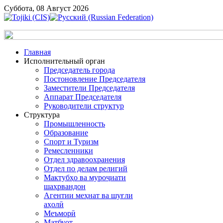
Суббота, 08 Август 2026
Главная
Исполнительный орган
Председатель города
Постоновление Председателя
Заместители Председателя
Аппарат Председателя
Руководители структур
Структура
Промышленность
Образование
Спорт и Туризм
Ремесленники
Отдел здравоохранения
Отдел по делам религий
Мактубҳо ва муроҷиати
шаҳрвандон
Агентии меҳнат ва шуғли
аҳолӣ
Меъморӣ
Матбуот