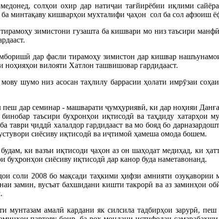
 медонед, солҳои охир дар натиҷаи тағйирёбии иқлими сайёр
ба минтақаву кишварҳои мухталифи ҷаҳон сол ба сол афзоиш ёф
тирамоҳу зимистони гузашта ба кишвари мо низ таъсири манфӣ 
рдааст.
камборишӣ дар фасли тирамоҳу зимистон дар кишвар нашъунамои
ари ноҳияҳои вилояти Хатлон ташвишовар гардидааст.
мову шумо низ асосан таҳлилу баррасии ҳолати имрӯзаи соҳаи
л пеш дар семинар - машварати ҷумҳуриявӣ, ки дар ноҳияи Данғар
 бинобар таъсири буҳронҳои иқтисодӣ ва таҳдиду хатарҳои м
ба таври ҷиддӣ халалдор гардидааст ва мо бояд бо дарназардо
и устувори сиёсиву иқтисодӣ ва иҷтимоӣ ҳамеша омода бошем.
будам, ки вазъи иқтисоди ҷаҳон аз он шаҳодат медиҳад, ки ҳат
ри буҳронҳои сиёсиву иқтисодӣ дар канор буда наметавонанд.
дои соли 2008 бо мақсади таҳкими ҳифзи амнияти озуқавории м
аи замин, вусъат бахшидани кишти такрорӣ ва аз заминҳои обӣ
.
ти мунтазам амалӣ кардани як силсила тадбирҳои зарурӣ, пеш 
аминҳои партову боир, ба роҳ мондани истифодаи самарабахши