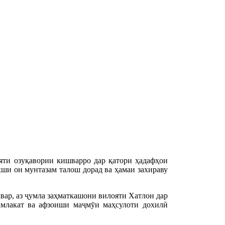
яти озуқавории кишварро дар қатори ҳадафҳои
хши он мунтазам талош дорад ва ҳамаи захираву
, аз ҷумла заҳматкашони вилояти Хатлон дар
млакат ва афзоиши маҷмӯи маҳсулоти дохилӣ