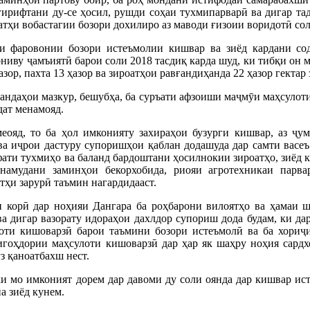
 гирифтани ду-се ҳосил, рушди соҳаи тухмипарварӣ ва дигар т
атҳи вобастагии бозори дохилиро аз маводи ғизоии воридотӣ сол 
и фаровонии бозори истеъмолии кишвар ва зиёд кардани со
ониву ҷамъиятӣ барои соли 2018 тасдиқ карда шуд, ки тибқи он 
ҳазор, пахта 13 ҳазор ва зироатҳои равғандиҳанда 22 ҳазор гекта
ндаҳои мазкур, бешубҳа, ба суръати афзоиши маҷмӯи маҳсулоти
дат менамояд.
меояд, то ба ҳол имконияту захираҳои бузурги кишвар, аз ҷ
ва иҷрои дастуру супоришҳои қаблан додашуда дар самти васе
фати тухмиҳо ва баланд бардоштани ҳосилнокии зироатҳо, зиёд к
намудани заминҳои бекорхобида, риояи агротехникаи парв
тҳи зарурӣ таъмин нагардидааст.
 корӣ дар ноҳияи Дангара ба роҳбарони вилоятҳо ва ҳамаи ш
 дигар вазорату идораҳои дахлдор супориш дода будам, ки дар
лоти кишоварзӣ барои таъмини бозори истеъмолӣ ва ба хориҷ
игоҳдории маҳсулоти кишоварзӣ дар ҳар як шаҳру ноҳия сардх
ӯз қаноатбахш нест.
 мо имконият дорем дар давоми ду соли оянда дар кишвар исте
на зиёд кунем.