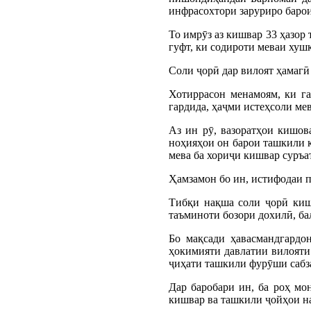
инфрасохтори заруриро барои
То имрӯз аз кишвар 33 ҳазор
гуфт, ки содироти меваи хушк
Соли ҷорӣ дар вилоят ҳамагӣ 
Хотиррасон менамоям, ки га
гардида, ҳаҷми истеҳсоли мев
Аз ин рӯ, вазоратҳои кишов
ноҳияҳои он барои ташкили к
мева ба хориҷи кишвар суръа
Ҳамзамон бо ин, истифодаи п
Тибқи нақша соли ҷорӣ кишо
таъминоти бозори дохилӣ, ба
Бо мақсади ҳавасмандгардо
ҳокимияти давлатии вилояти
ҷиҳати ташкили фурӯши сабза
Дар баробари ин, ба роҳ мо
кишвар ва ташкили ҷойҳои н