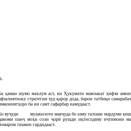
д.
Ба ҳамаи шумо маълум аст, ки Ҳукумати мамлакат ҳифзи амни
афзалиятноку стратегии худ қарор дода, барои татбиқи самараба
имкониятҳоро ба ин самт сафарбар намудааст.
Бо вуҷуди мушкилоти мавҷуда бо азму талоши мардуми кишвар
давоми панҷ моҳи соли ҷорӣ рушди иқтисодиву иҷтимоии ма
бомаром таъмин гардидааст.