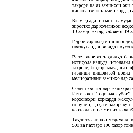
такрорӣ ва аз заминҳои обӣ
кишоварзиро таъмин карда, с
Бо мақсади таъмин намудан
зироатҳо дар хоҷагиҳои деҳқ
10 ҳазор гектар, сабзавот 19 
Иҷрои саривақтии нишондиҳа
ивазкунандаи воридот мусои
Вале тавре аз таҳлилҳо бар
истифода нашуда истодаанд 
такрорӣ, беҳтар намудани си
гардиши кишоварзӣ ворид 
мелиоративии заминҳо дар са
Соли гузашта дар машварати
Иттифоқи “Тоҷикматлубот” ва
корхонаҳои коркарди маҳсу
инчунин, ҷиҳати захираву н
корҳо дар ин самт низ то ҳан
Таҳлилҳо нишон медиҳанд, ки
500 ва пахтаро 100 ҳазор тон