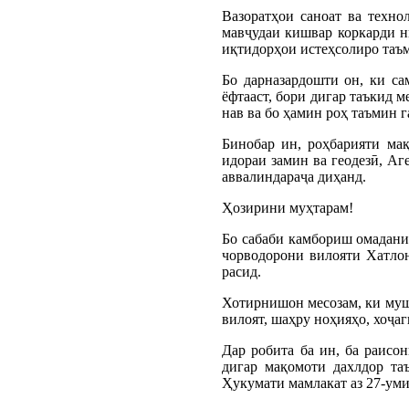
Вазоратҳои саноат ва техно
мавҷудаи кишвар коркарди ни
иқтидорҳои истеҳсолиро таъ
Бо дарназардошти он, ки са
ёфтааст, бори дигар таъкид 
нав ва бо ҳамин роҳ таъмин
Бинобар ин, роҳбарияти ма
идораи замин ва геодезӣ, Аг
аввалиндараҷа диҳанд.
Ҳозирини муҳтарам!
Бо сабаби камбориш омадани 
чорводорони вилояти Хатлон
расид.
Хотирнишон месозам, ки муш
вилоят, шаҳру ноҳияҳо, хоҷа
Дар робита ба ин, ба раисо
дигар мақомоти дахлдор та
Ҳукумати мамлакат аз 27-уми