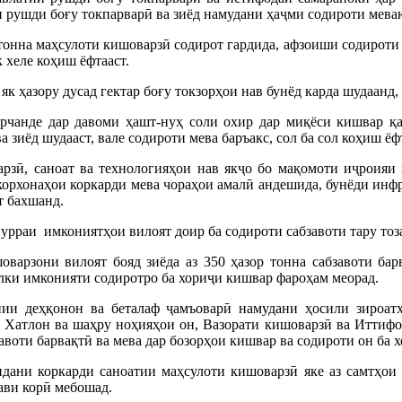
 рушди боғу токпарварӣ ва зиёд намудани ҳаҷми содироти мева
 тонна маҳсулоти кишоварзӣ содирот гардида, афзоиши содироти 
 хеле коҳиш ёфтааст.
як ҳазору дусад гектар боғу токзорҳои нав бунёд карда шудаанд,
рчанде дар давоми ҳашт-нуҳ соли охир дар миқёси кишвар қар
а зиёд шудааст, вале содироти мева баръакс, сол ба сол коҳиш ёф
арзӣ, саноат ва технологияҳои нав якҷо бо мақомоти иҷроияи
орхонаҳои коркарди мева чораҳои амалӣ андешида, бунёди инфр
т бахшанд.
урраи имкониятҳои вилоят доир ба содироти сабзавоти тару тоза
варзони вилоят бояд зиёда аз 350 ҳазор тонна сабзавоти бар
лки имконияти содиротро ба хориҷи кишвар фароҳам меорад.
нии деҳқонон ва беталаф ҷамъоварӣ намудани ҳосили зироат
 Хатлон ва шаҳру ноҳияҳои он, Вазорати кишоварзӣ ва Иттифо
воти барвақтӣ ва мева дар бозорҳои кишвар ва содироти он ба 
ндани коркарди саноатии маҳсулоти кишоварзӣ яке аз самтҳо
ави корӣ мебошад.