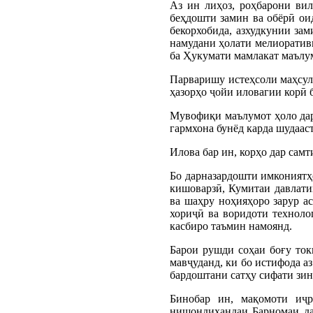
Аз ин лиҳоз, роҳбарони ви
беҳдошти замин ва обёрӣ ои
бекорхобида, азхудкунии за
намудани ҳолати мелиоративи
ба Ҳукумати мамлакат маълу
Парваришу истеҳсоли маҳсул
ҳазорҳо ҷойи иловагии корӣ б
Мувофиқи маълумот ҳоло дар 
гармхона бунёд карда шудаас
Илова бар ин, корҳо дар сам
Бо дарназардошти имкониятҳо
кишоварзӣ, Кумитаи давлати
ва шаҳру ноҳияҳоро зарур а
хориҷӣ ва воридоти техноло
касбиро таъмин намоянд.
Барои рушди соҳаи боғу ток
мавҷуданд, ки бо истифода аз
бардоштани сатҳу сифати зин
Бинобар ин, мақомоти иҷр
нишондиҳандаи Барномаи да