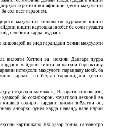
адбирҳои агротехникӣ афзоиши ҳаҷми маҳсулоти
ба сол паст гардонем.
дироти маҳсулоти кишоварзӣ дурнамои кишти
майдони кишти картошка нисбат ба соли гузашта
р зиёд пешбинӣ карда шудааст.
 кишоварзӣ ва зиёд гардидани ҳаҷми маҳсулоти
умла вилояти Хатлон ва ноҳияи Данғара пурра
ъ кардани майдони кишти зироатҳои барвақтиву
ардани истеҳсоли маҳсулоти парандаву моҳӣ, ба
ариши зироат ва беҳтар гардонидани ҳолати
аҳру ноҳияҳои мамлакат, Вазорати кишоварзӣ,
 ҳамкорӣ бо соҳибкорон, хоҷагиҳои деҳқонӣ ва
и кишвар содирот кардани қисми зиёдатии он,
онаву анборҳо бунёд карда шаванд, вале иҷрои
ҳсоли картошкаро 300 ҳазор тонна, сабзавотро