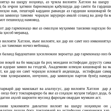
лоятҳо ва шаҳру ноҳияҳо, аз ҷумла вилояти Хатлон ва шаҳру
д ба иҷрои ҳатмии барномаҳои қабулшуда дар самти ба гардиш
минҳои нав, пешгирӣ кардани раванди аз гардиши кишоварзӣ б
и заминҳо тамоми чораҳои заруриро амалӣ созанд ва доир ба к
мот пешниҳод намоянд.
от дар гармхонаҳо яке аз омилҳои муҳимми танзими нархҳои бо
а ҳисоб меравад.
вилояти Хатлон, яъне вилояте, ки дар ин самт низ имкониятҳо
т, ки тамоман ночиз мебошад.
ти баланд бардоштани ҳосилнокии зироатҳо дар гармхонаҳо низ б
и воқеӣ ва бо мақсади ба роҳ мондани истифодаи дурусту сама
и идораи замин ва геодезӣ, Академияи илмҳои кишоварзӣ ва м
ст, ки дар ин самт чораҳои иловагӣ андешида, истифодаи сама
гияи ҳозиразамон, инчунин, дар заминҳои партов бунёд намуд
парварӣ дар мамлакат ва алалхусус, дар вилояти Хатлон дар 
 онҳо боғу токпарвариро ба яке аз соҳаҳои муҳим табдил дода, 
дагии аҳолӣ шароити мусоид фароҳам овардан мумкин аст.
оияи ҳокимияти давлатии вилоят ва шаҳру ноҳияҳои он 
влатии рушди боғу токпарварӣ ва истифодаи самараноки ҳар 