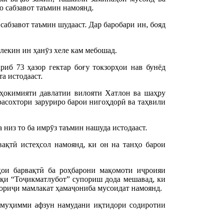
ю сабзавот таъмин намоянд.
сабзавот таъмин шудааст. Дар баробари ин, бояд
 лекин ин ҳанӯз хеле кам мебошад.
иб 73 ҳазор гектар боғу токзорҳои нав бунёд
та истодааст.
 ҳокимияти давлатии вилояти Хатлон ва шаҳру
асохтори заруриро барои нигоҳдорӣ ва таҳвили
 низ то ба имрӯз таъмин нашуда истодааст.
вақтӣ истеҳсол намоянд, ки он на танҳо барои
ҳои барвақтӣ ба роҳбарони мақомоти иҷроияи
қи “Тоҷикматлубот” супориш дода мешавад, ки
хориҷи мамлакат ҳамаҷониба мусоидат намоянд.
и муҳимми афзун намудани иқтидори содиротии