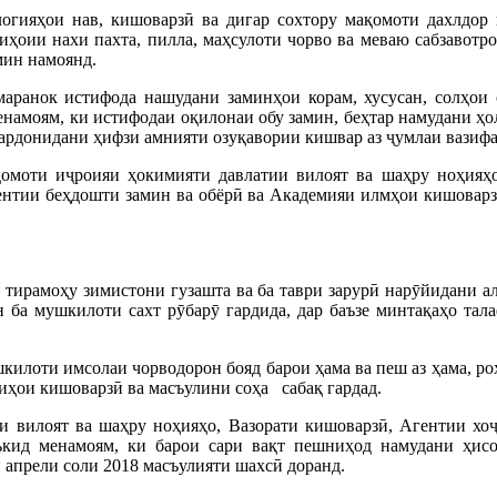
логияҳои нав, кишоварзӣ ва дигар сохтору мақомоти дахлдор 
ҳоии нахи пахта, пилла, маҳсулоти чорво ва меваю сабзавотро
мин намоянд.
маранок истифода нашудани заминҳои корам, хусусан, солҳои 
менамоям, ки истифодаи оқилонаи обу замин, беҳтар намудани ҳ
 гардонидани ҳифзи амнияти озуқавории кишвар аз ҷумлаи вази
қомоти иҷроияи ҳокимияти давлатии вилоят ва шаҳру ноҳияҳо
ентии беҳдошти замин ва обёрӣ ва Академияи илмҳои кишоварзи
тирамоҳу зимистони гузашта ва ба таври зарурӣ нарӯйидани ал
 ба мушкилоти сахт рӯбарӯ гардида, дар баъзе минтақаҳо тал
килоти имсолаи чорводорон бояд барои ҳама ва пеш аз ҳама, р
гиҳои кишоварзӣ ва масъулини соҳа сабақ гардад.
ни вилоят ва шаҳру ноҳияҳо, Вазорати кишоварзӣ, Агентии хо
ъкид менамоям, ки барои сари вақт пешниҳод намудани ҳис
 апрели соли 2018 масъулияти шахсӣ доранд.