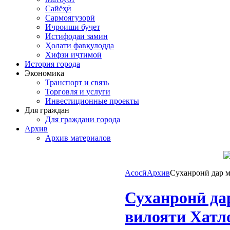
Сайёҳӣ
Сармоягузорӣ
Иҷроиши буҷет
Истифодаи замин
Ҳолати фавқулодда
Хифзи иҷтимоӣ
История города
Экономика
Транспорт и связь
Торговля и услуги
Инвестиционные проекты
Для граждан
Для граждани города
Архив
Архив материалов
Асосӣ
Архив
Суханронӣ дар м
Суханронӣ да
вилояти Хатл