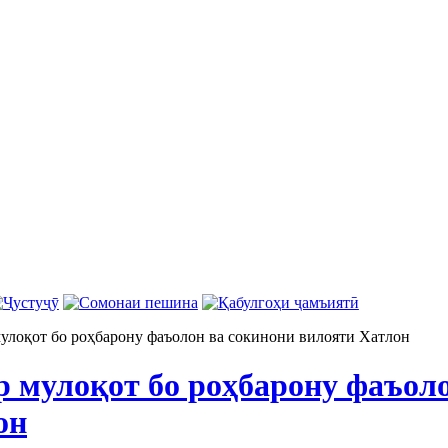
улоқот бо роҳбарону фаъолон ва сокинони вилояти Хатлон
р мулоқот бо роҳбарону фаъол
он