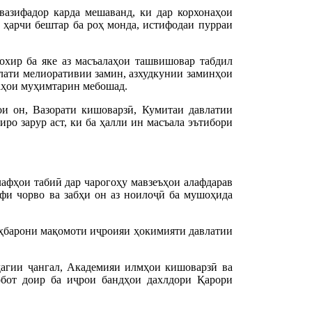
вазифадор карда мешаванд, ки дар корхонаҳои
 ҳарчи бештар ба роҳ монда, истифодаи пурраи
охир ба яке аз масъалаҳои ташвишовар табдил
олати мелиоративии замин, азхудкунии заминҳои
фаҳои муҳимтарин мебошад.
и он, Вазорати кишоварзӣ, Кумитаи давлатии
ро зарур аст, ки ба ҳалли ин масъала эътибори
афҳои табиӣ дар чарогоҳу мавзеъҳои алафдарав
афи чорво ва забҳи он аз ноилоҷӣ ба мушоҳида
оҳбарони мақомоти иҷроияи ҳокимияти давлатии
ҷагии ҷангал, Академияи илмҳои кишоварзӣ ва
обот доир ба иҷрои бандҳои дахлдори Қарори