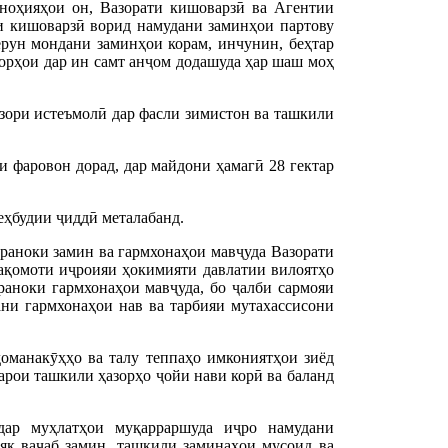
 ноҳияҳои он, Вазорати кишоварзӣ ва Агентии
и кишоварзӣ ворид намудани заминҳои партову
ерун мондани заминҳои корам, инчунин, беҳтар
орҳои дар ин самт анҷом додашуда ҳар шаш моҳ
зори истеъмолӣ дар фасли зимистон ва ташкили
и фаровон дорад, дар майдони ҳамагӣ 28 гектар
еҳбудии ҷиддӣ металабанд.
раноки замин ва гармхонаҳои мавҷуда Вазорати
ақомоти иҷроияи ҳокимияти давлатии вилоятҳо
раноки гармхонаҳои мавҷуда, бо ҷалби сармояи
ани гармхонаҳои нав ва тарбияи мутахассисони
доманакӯҳҳо ва талу теппаҳо имкониятҳои зиёд
барои ташкили ҳазорҳо ҷойи нави корӣ ва баланд
дар муҳлатҳои муқарраршуда иҷро намудани
як ваҷаб замин, ташкили заминаҳои мусоид ва