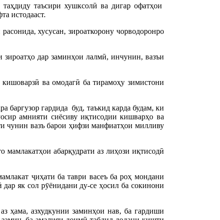
а таҳдиду таъсири хушксолӣ ва дигар офатҳои
та истодааст.
расонида, хусусан, зироаткорону чорводоронро
 зироатҳо дар заминҳои лалмӣ, инчунин, вазъи
 кишоварзӣ ва омодагӣ ба тирамоҳу зимистони
а баргузор гардида буд, таъкид карда будам, ки
уосир амнияти сиёсиву иқтисодии кишварҳо ва
шти чунин вазъ барои ҳифзи манфиатҳои милливу
то мамлакатҳои абарқудрати аз лиҳози иқтисодӣ
амлакат ҷиҳати ба таври васеъ ба роҳ мондани
 дар як сол рӯёнидани ду-се ҳосил ба сокинони
аз ҳама, азхудкунии заминҳои нав, ба гардиши
 замин, ба амалияи доимӣ табдил додани кишти