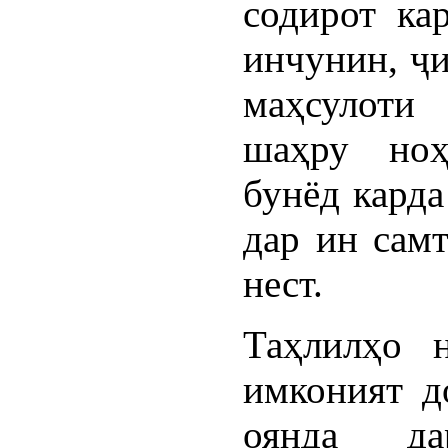
содирот ка
инчунин, ҷи
маҳсулоти
шаҳру ноҳ
бунёд карда
дар ин самт
нест.
Таҳлилҳо 
имконият д
оянда да