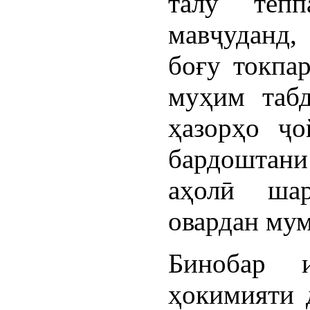
талу тепп
мавҷуданд,
боғу токпар
муҳим табд
ҳазорҳо ҷо
бардоштани
аҳолӣ ша
овардан мум
Бинобар 
ҳокимияти 