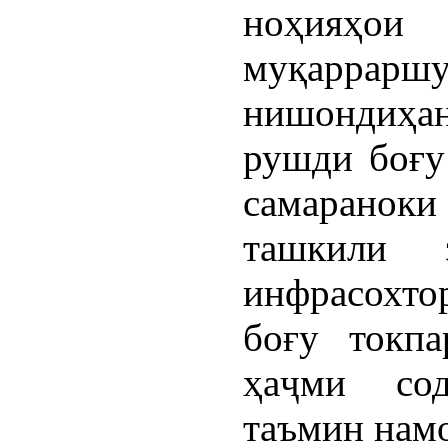
ноҳияҳо
муқаррар
нишондиҳа
рушди боғу
самаранок
ташкили 
инфрасохто
боғу токпа
ҳаҷми сод
таъмин нам