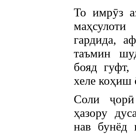
То имрӯз а
маҳсулот
гардида, а
таъмин шуд
бояд гуфт,
хеле коҳиш 
Соли ҷорӣ
ҳазору дус
нав бунёд 