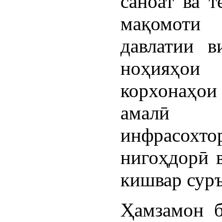
саноат ва т
мақомоти
давлатии в
ноҳияҳо
корхонаҳои
амалӣ 
инфрасох
нигоҳдорӣ в
кишвар суръ
Ҳамзамон б