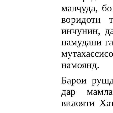
мавҷуда, бо
воридоти т
инчунин, д
намудани га
мутахасс
намоянд.
Барои рушд
дар мамла
вилояти Ха