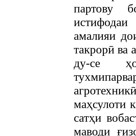
партову 
истифодаи
амалияи до
такрорӣ ва 
ду-се ҳ
тухмипарв
агротех
маҳсулоти к
сатҳи вобас
маводи ғиз