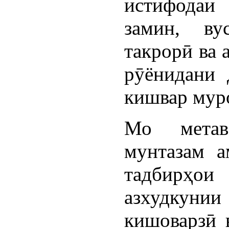
истифодаи
замин, ву
такрорӣ ва 
рӯёнидани 
кишвар муро
Мо метав
мунтазам а
тадбирҳои
азхудкунии 
кишоварзӣ 