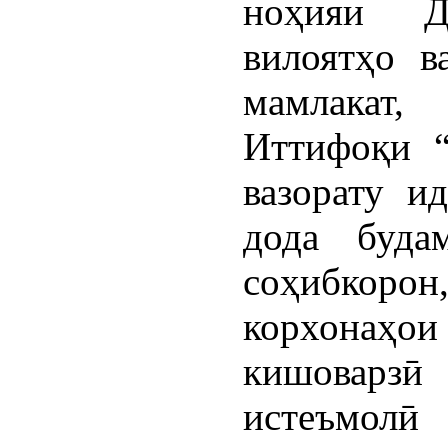
ноҳияи Д
вилоятҳо в
мамлакат,
Иттифоқи “
вазорату и
дода буда
соҳибкорон
корхонаҳо
кишоварзӣ
истеъмолӣ