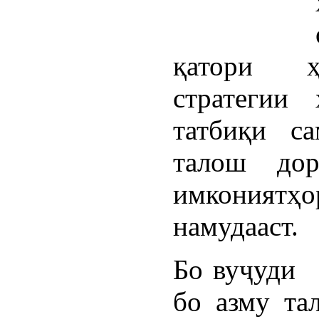
қатори ҳ
стратегии
татбиқи с
талош дор
имкониятҳо
намудааст.
Бо вуҷуд
бо азму та