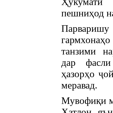
Ҳукумати
пешниҳод н
Парваришу 
гармхонаҳо
танзими на
дар фасли
ҳазорҳо ҷой
меравад.
Мувофиқи м
Хатлон, яън