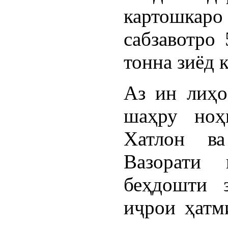
картошка
сабзавотро 
тонна зиёд 
Аз ин лиҳо
шаҳру ноҳ
Хатлон в
Вазорати 
беҳдошти 
иҷрои ҳатм