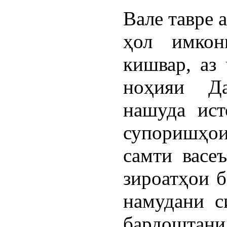
Вале тавре 
ҳол имкон
кишвар, аз
ноҳияи Да
нашуда ист
супоришҳо
самти васе
зироатҳои б
намудани с
бардоштан