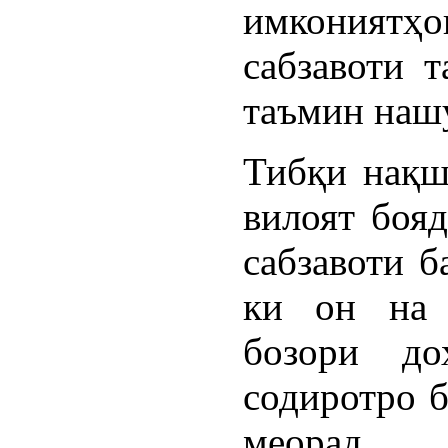
имкониятҳои
сабзавоти т
таъмин нашу
Тибқи нақш
вилоят бояд
сабзавоти б
ки он на 
бозори до
содиротро 
меорад.