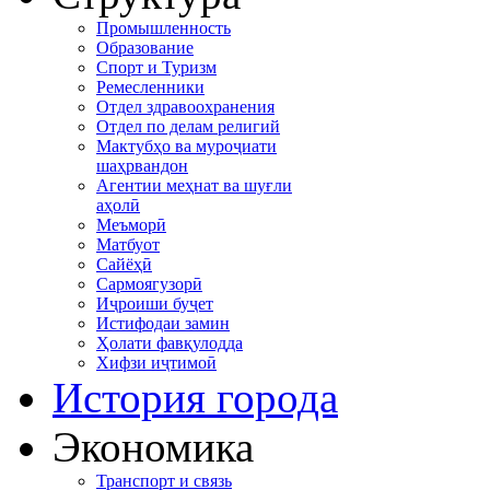
Промышленность
Образование
Спорт и Туризм
Ремесленники
Отдел здравоохранения
Отдел по делам религий
Мактубҳо ва муроҷиати
шаҳрвандон
Агентии меҳнат ва шуғли
аҳолӣ
Меъморӣ
Матбуот
Сайёҳӣ
Сармоягузорӣ
Иҷроиши буҷет
Истифодаи замин
Ҳолати фавқулодда
Хифзи иҷтимоӣ
История города
Экономика
Транспорт и связь