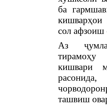
ба гармша
кишварҳои 
сол афзоиш 
Аз ҷумл
тирамоҳу 
кишвари 
расонида,
чорводоро
ташвиш овар