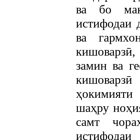
ва бо ма
истифодаи 
ва гармхо
кишоварзӣ,
замин ва г
кишоварзӣ
ҳокимияти
шаҳру ноҳия
самт чора
истифодаи 