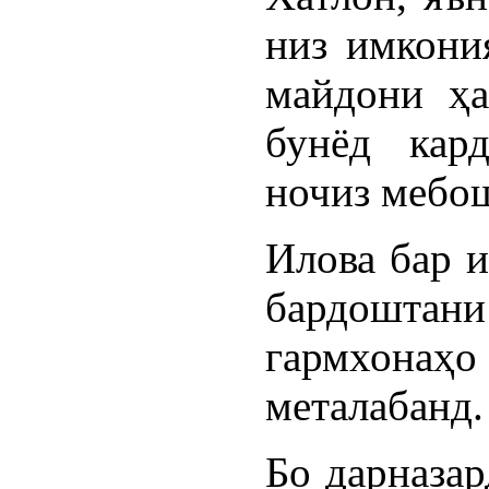
низ имкони
майдони ҳа
бунёд кар
ночиз мебо
Илова бар и
бардоштани
гармхонаҳ
металабанд.
Бо дарназа