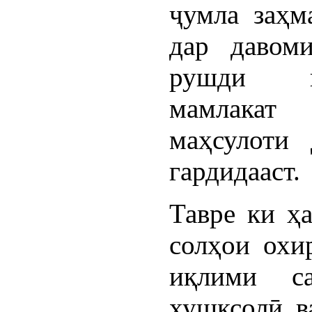
ҷумла заҳм
дар давом
рушди и
мамлакат
маҳсулоти
гардидааст.
Тавре ки ҳ
солҳои охи
иқлими са
хушксолӣ в