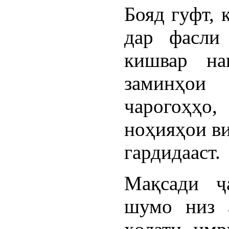
Бояд гуфт, 
дар фасли
кишвар на
заминҳои 
чарогоҳҳо
ноҳияҳои в
гардидааст.
Мақсади ҷ
шумо низ а