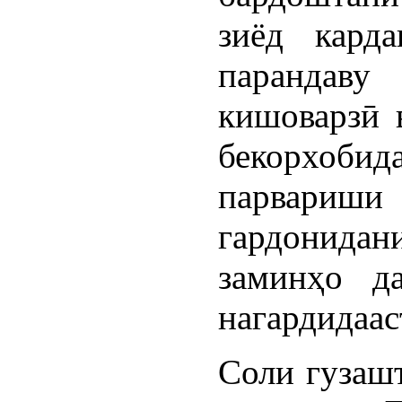
зиёд карда
парандав
кишоварзӣ 
бекорхоби
парвариш
гардонида
заминҳо д
нагардидаас
Соли гузашт