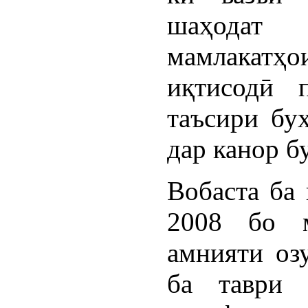
шаҳодат
мамлакатҳо
иқтисодӣ 
таъсири бу
дар канор б
Вобаста ба 
2008 бо м
амнияти оз
ба таври 