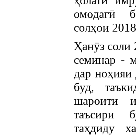
ҳолати имр
омодагӣ б
солҳои 201
Ҳанӯз соли 
семинар - 
дар ноҳияи 
буд, таък
шароити и
таъсири б
таҳдиду х