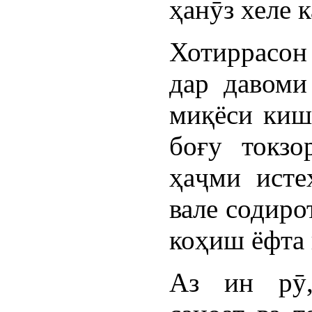
ҳанӯз хеле 
Хотиррасон
дар давоми
миқёси кишв
боғу токзо
ҳаҷми исте
вале содиро
коҳиш ёфта 
Аз ин рӯ,