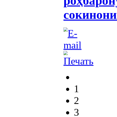
роҳбарон
сокинони
1
2
3