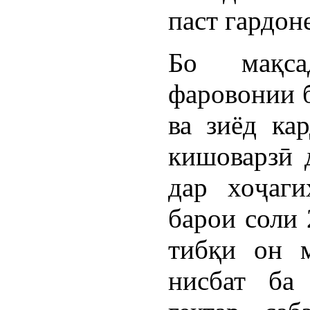
паст гардон
Бо мақса
фаровонии 
ва зиёд ка
кишоварзӣ 
дар хоҷаги
барои соли 
тибқи он 
нисбат ба