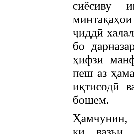
сиёсиву и
минтақаҳои 
ҷиддӣ халал
бо дарназа
ҳифзи манф
пеш аз ҳама
иқтисодӣ в
бошем.
Ҳамчунин, 
ки вазъи 