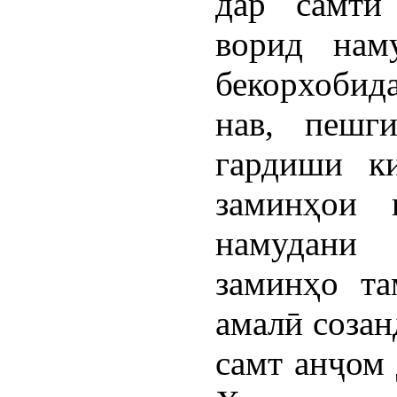
дар самти
ворид нам
бекорхобид
нав, пешг
гардиши к
заминҳои 
намудани
заминҳо т
амалӣ созан
самт анҷом