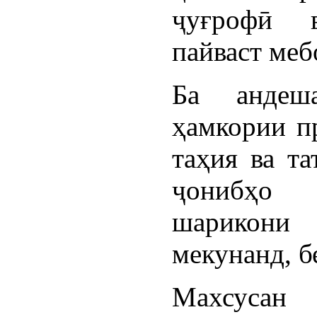
ҷуғрофӣ 
пайваст ме
Ба андеш
ҳамкории пр
таҳия ва та
ҷонибҳо 
шарикони 
мекунанд, б
Махсусан