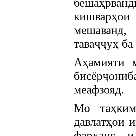
бешаҳрва
кишварҳои
мешаванд,
таваҷҷуҳ ба
Аҳамияти 
бисёрҷониб
меафзояд.
Мо таҳким
давлатҳои 
фарҳанг, 