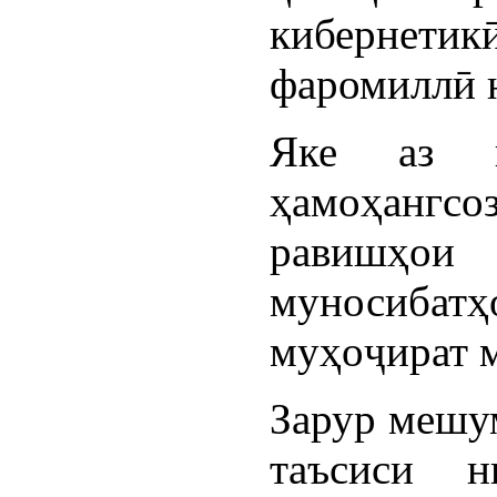
кибернети
фаромиллӣ 
Яке аз в
ҳамоҳангсо
равишҳои
муносибатҳ
муҳоҷират 
Зарур мешум
таъсиси н