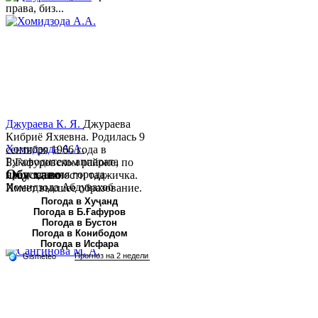
права, биз...
Джураева К. Я.
Джураева
Кибриё Яхяевна. Родилась 9
Хомидзода А.А.
сентября 1966 года в
Руководитель аппарата
Б.Гафуровском районе, по
Обу хаво
председателя города
национальности таджичка.
Хомидзода Абдувахоб
Имеет высшее образование.
Абдумаджид родился 8
В 1997 ...
Погода в Хуҷанд
Погода в Б.Ғафуров
июня 1978 года в городе
Погода в Бустон
Худжанде. По
Погода в Конибодом
национальности...
Погода в Исфара