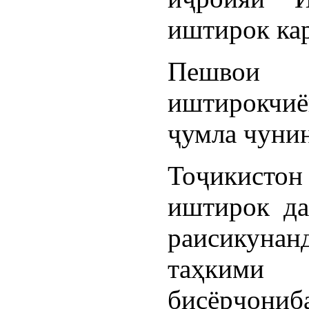
иштирок ка
Пешвои 
иштирокчи
ҷумла чунин
Тоҷикист
иштирок д
раисикуна
таҳкими 
бисёрҷониб