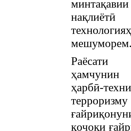
минтақави
нақлиётӣ
технолог
мешуморем
Раёсати 
ҳамчунин
ҳарбӣ-те
терроризм
ғайриқону
қочоқи ғайр