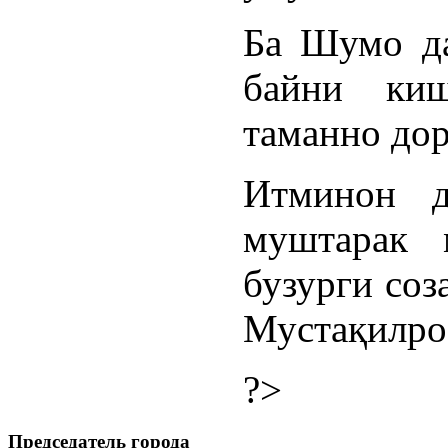
Ба Шумо да
байни киш
таманно дор
Итминон д
муштарак 
бузурги соз
Мустақилро
?>
Председатель города