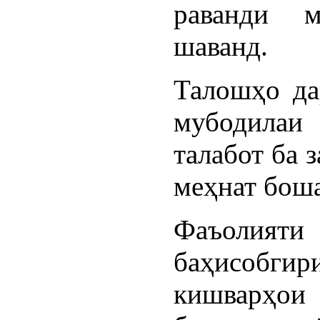
раванди м
шаванд.
Талошҳо да
мубодила
талабот ба 
меҳнат бош
Фаъолия
баҳисоб
кишварҳ