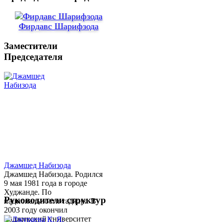
Фирдавс Шарифзода
Заместители
Председателя
Джамшед Набизода
Джамшед Набизода. Родился
9 мая 1981 года в городе
Худжанде. По
Руководители структур
национальности таджик. В
2003 году окончил
Таджикский университет