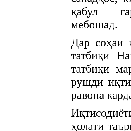
қабул гар
мебошад.
Дар соҳаи 
татбиқи На
татбиқи ма
рушди иқти
равона кард
Иқтисодиё
ҳолати таър