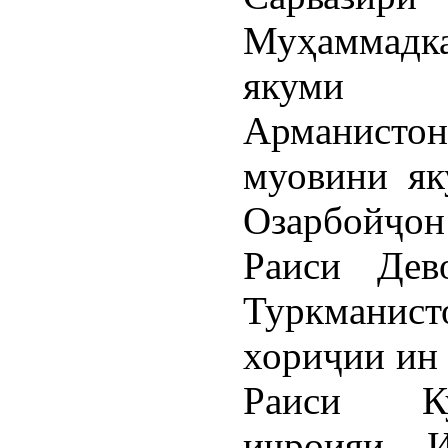
Муҳаммадка
якуми С
Арманист
муовини як
Озарбойҷо
Раиси Дев
Туркмани
хориҷии ин
Раиси Ку
иҷроияи 