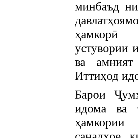
минбаъд ни
давлатҳоя
ҳамкорӣ 
устувории и
ва амният
Иттиҳод ид
Барои Ҷум
идома ва 
ҳамкории 
санадҳое, 