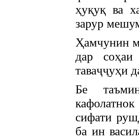
ҳуқуқ ва х
зарур мешу
Ҳамчунин м
дар соҳаи
таваҷҷуҳи д
Бе таъми
кафолатнок
сифати руш
ба ин васил