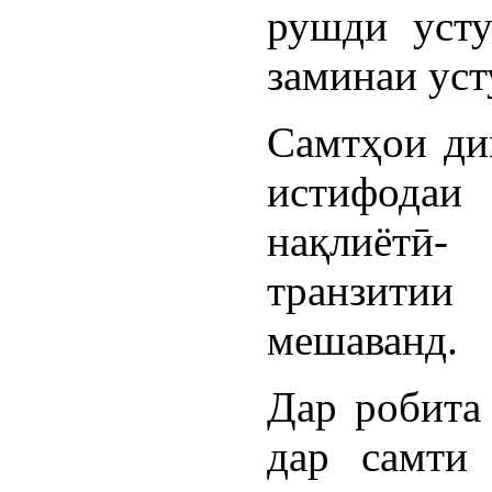
рушди усту
заминаи уст
Самтҳои ди
истифодаи
нақлиётӣ
транзитии
мешаванд.
Дар робита 
дар самти 