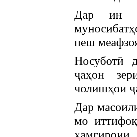
Дар ин з
муносибатҳ
пеш меафзо
Носуботӣ д
ҷаҳон зер
чолишҳои ҷ
Дар масоили
мо иттифоқ
ҳамгироии