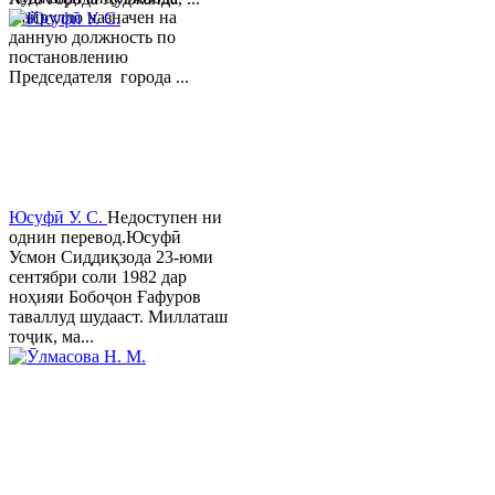
Хайрулло назначен на
данную должность по
постановлению
Председателя города ...
Юсуфӣ У. C.
Недоступен ни
однин перевод.Юсуфӣ
Усмон Сиддиқзода 23-юми
сентябри соли 1982 дар
ноҳияи Бобоҷон Ғафуров
таваллуд шудааст. Миллаташ
тоҷик, ма...