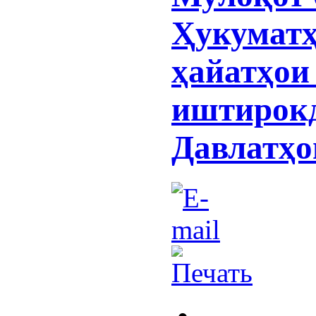
Ҳукуматҳ
ҳайатҳои
иштирок
Давлатҳо