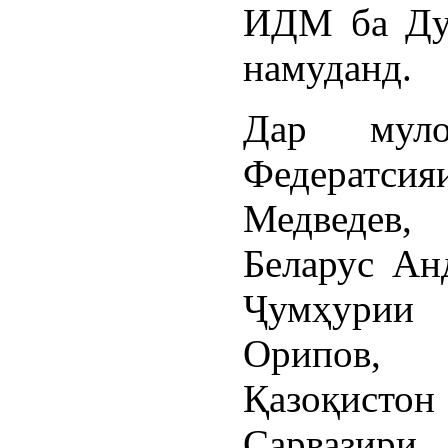
ИДМ ба Душ
намуданд.
Дар муло
Федератс
Медведев
Беларус Ан
Ҷумҳурии
Орипов, 
Қазоқисто
Сарвазири