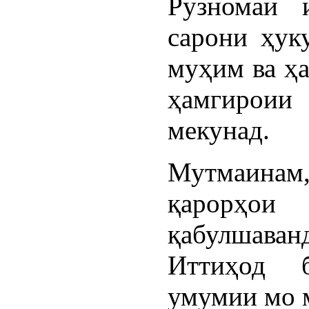
Рӯзномаи 
сарони ҳук
муҳим ва ҳ
ҳамгироии 
мекунад.
Мутмаинам
қарорҳо
қабулшаванд
Иттиҳод 
умумии мо м