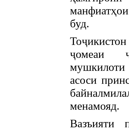
манфиатҳои
буд.
Тоҷикисто
ҷомеаи 
мушкилоти 
асоси прин
байналмил
менамояд.
Вазъияти 