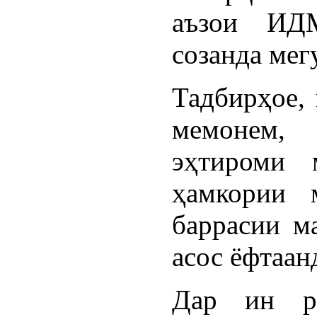
аъзои ИД
созанда мег
Тадбирҳое, 
мемонем, 
эҳтироми 
ҳамкории 
баррасии м
асос ёфтаан
Дар ин р