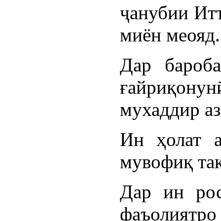
ҷанубии Итт
миён меояд.
Дар бароба
ғайриқону
мухаддир аз
Ин ҳолат 
мувофиқ тақ
Дар ин рос
фаъолиятр