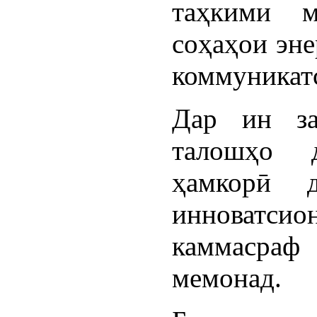
таҳкими м
соҳаҳои эне
коммуникат
Дар ин за
талошҳо 
ҳамкорӣ д
инноватс
каммасра
мемонад.