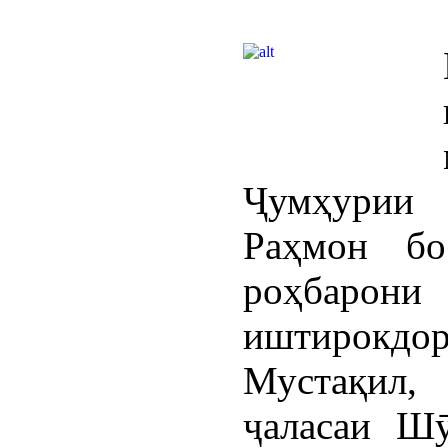
Ҷумҳурии
Раҳмон бо
роҳбарон
иштирокдо
Мустақил,
ҷаласаи Ш