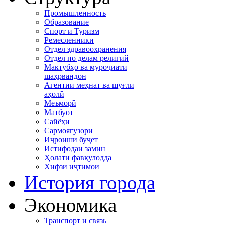
Промышленность
Образование
Спорт и Туризм
Ремесленники
Отдел здравоохранения
Отдел по делам религий
Мактубҳо ва муроҷиати
шаҳрвандон
Агентии меҳнат ва шуғли
аҳолӣ
Меъморӣ
Матбуот
Сайёҳӣ
Сармоягузорӣ
Иҷроиши буҷет
Истифодаи замин
Ҳолати фавқулодда
Хифзи иҷтимоӣ
История города
Экономика
Транспорт и связь