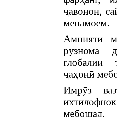
ҷавонон, са
менамоем.
Амнияти м
рӯзнома д
глобалии 
ҷаҳонӣ меб
Имрӯз ва
ихтилофно
мебошад.