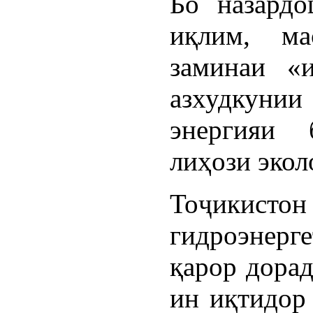
Бо назардо
иқлим, ма
заминаи «и
азхудкун
энергияи 
лиҳози экол
Тоҷикистон
гидроэнерг
қарор дорад
ин иқтидор