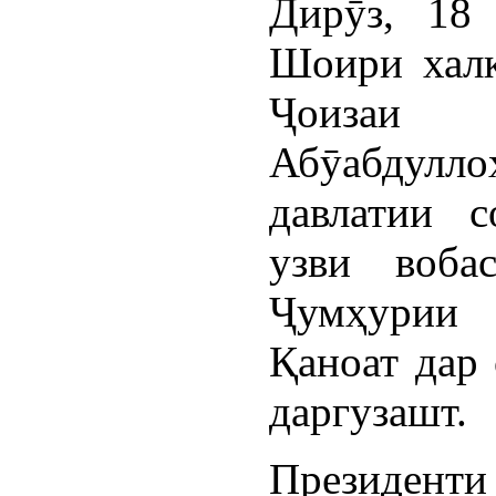
Дирӯз, 18
Шоири халқ
Ҷоизаи 
Абӯабдул
давлатии 
узви воба
Ҷумҳурии
Қаноат дар 
даргузашт.
Президент