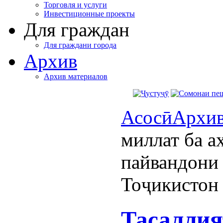
Торговля и услуги
Инвестиционные проекты
Для граждан
Для граждани города
Архив
Архив материалов
Асосӣ
Архи
миллат ба а
пайвандони
Тоҷикистон
Тасаллия