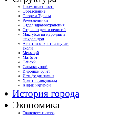
Промышленность
Образование
Спорт и Туризм
Ремесленники
Отдел здравоохранения
Отдел по делам религий
Мактубҳо ва муроҷиати
шаҳрвандон
Агентии меҳнат ва шуғли
аҳолӣ
Меъморӣ
Матбуот
Сайёҳӣ
Сармоягузорӣ
Иҷроиши буҷет
Истифодаи замин
Ҳолати фавқулодда
Хифзи иҷтимоӣ
История города
Экономика
Транспорт и связь