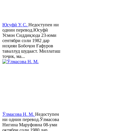
Юсуфӣ У. C.
Недоступен ни
однин перевод.Юсуфӣ
Усмон Сиддиқзода 23-юми
сентябри соли 1982 дар
ноҳияи Бобоҷон Ғафуров
таваллуд шудааст. Миллаташ
тоҷик, ма...
Ӯлмасова Н. М.
Недоступен
ни однин перевод.Ӯлмасова
Нигина Маруфовна 08-уми
октябри соли 1980 дар