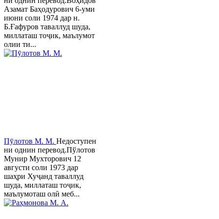
ни однин перевод.Воҳидов
Азамат Баҳодурович 6-уми
июни соли 1974 дар н.
Б.Ғафуров таваллуд шуда,
миллаташ тоҷик, маълумот
олии ти...
Пӯлотов М. М.
Недоступен
ни однин перевод.Пўлотов
Мунир Мухторович 12
августи соли 1973 дар
шаҳри Хуҷанд таваллуд
шуда, миллаташ тоҷик,
маълумоташ олӣ меб...