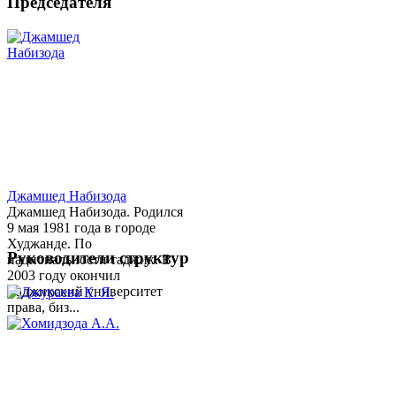
Председателя
Джамшед Набизода
Джамшед Набизода. Родился
9 мая 1981 года в городе
Худжанде. По
Руководители структур
национальности таджик. В
2003 году окончил
Таджикский университет
права, биз...