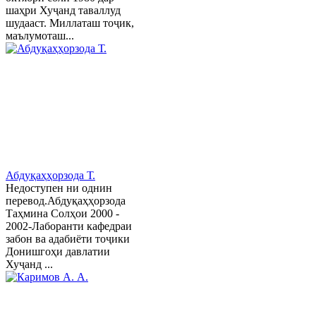
шаҳри Хуҷанд таваллуд
шудааст. Миллаташ тоҷик,
маълумоташ...
Абдуқаҳҳорзода Т.
Недоступен ни однин
перевод.Абдуқаҳҳорзода
Таҳмина Солҳои 2000 -
2002-Лаборанти кафедраи
забон ва адабиёти тоҷики
Донишгоҳи давлатии
Хуҷанд ...