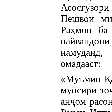
Асосгузори
Пешвои ми
Раҳмон ба 
пайвандони
намуданд,
омадааст:
«Муъмин Қа
муосири то
анҷом расон