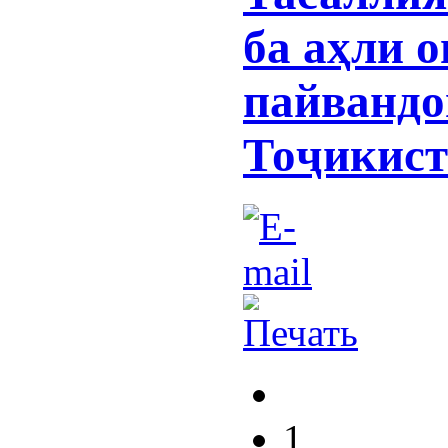
ба аҳли о
пайванд
Тоҷикист
1