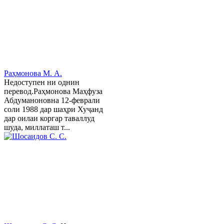
Раҳмонова М. А.
Недоступен ни однин
перевод.Раҳмонова Маҳфуза
Абдуманоновна 12-феврали
соли 1988 дар шаҳри Хуҷанд
дар оилаи коргар таваллуд
шуда, миллаташ т...