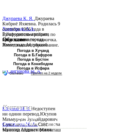
Джураева К. Я.
Джураева
Кибриё Яхяевна. Родилась 9
Хомидзода А.А.
сентября 1966 года в
Руководитель аппарата
Б.Гафуровском районе, по
Обу хаво
председателя города
национальности таджичка.
Хомидзода Абдувахоб
Имеет высшее образование.
Абдумаджид родился 8
В 1997 ...
Погода в Хуҷанд
Погода в Б.Ғафуров
июня 1978 года в городе
Погода в Бустон
Худжанде. По
Погода в Конибодом
национальности...
Погода в Исфара
Контакты:
Юсупов М. З.
Недоступен
ни однин перевод.Юсупов
Республика Таджикистан,
Маъмурҷон Зулҳайдарович
Согдийскый область,
Сангинова М. А.
Сангинова
1-уми июни соли 1981
Муяссар Абдукахоровна
таваллуд шудааст. Миллаташ