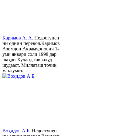
Каримов А. А.
Недоступен
ни однин перевод.Каримов
Азимҷон Акрамҷонович 1-
уми январи соли 1998 дар
шаҳри Хуҷанд таввалуд
шудааст. Миллаташ тоҷик,
маълумота...
Воҳидов А.Б.
Недоступен