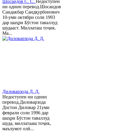
Шосаидов С. С.
Недоступен
ни однин перевод.Шосаидов
Саидакбар Саидқурбонович
10-уми октябри соли 1993
дар шаҳри Бўстон таваллуд
шудааст. Миллаташ тоҷик.
Ма...
Диловарзода Д. Д.
Недоступен ни однин
перевод.Диловарзода
Достон Диловар 21уми
феврали соли 1996 дар
шаҳри Бӯстон таваллуд
шуда, миллатааш тоҷик,
маълумот олӣ...