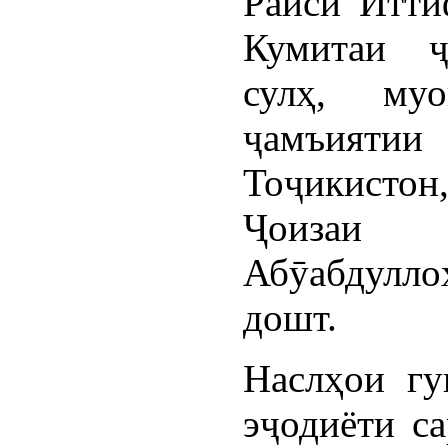
Раиси Итти
Кумитаи ҷ
сулҳ, му
ҷамъиятии
Тоҷикистон
Ҷоизаи 
Абӯабдулло
дошт.
Наслҳои гу
эҷодиёти с