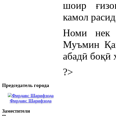
шоир ғизо
камол расид
Номи нек 
Муъмин Қан
абадӣ боқӣ 
?>
Председатель города
Фирдавс Шарифзода
Заместители