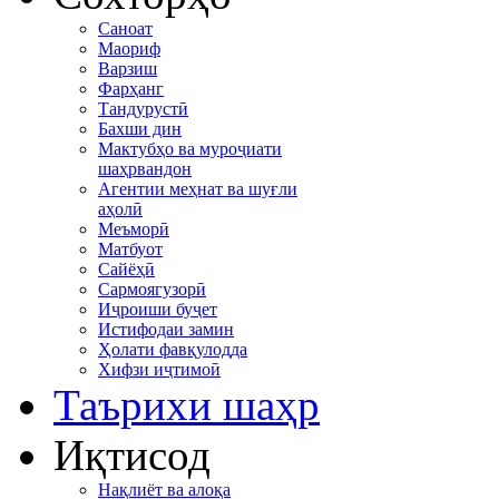
Саноат
Маориф
Варзиш
Фарҳанг
Тандурустӣ
Бахши дин
Мактубҳо ва муроҷиати
шаҳрвандон
Агентии меҳнат ва шуғли
аҳолӣ
Меъморӣ
Матбуот
Сайёҳӣ
Сармоягузорӣ
Иҷроиши буҷет
Истифодаи замин
Ҳолати фавқулодда
Хифзи иҷтимоӣ
Таърихи шаҳр
Иқтисод
Нақлиёт ва алоқа