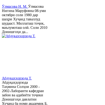
Ӯлмасова Н. М.
Ӯлмасова
Нигина Маруфовна 08-уми
октябри соли 1980 дар
шаҳри Хуҷанд таваллуд
шудааст. Миллаташ тоҷик,
маълумоташ олӣ. Соли 2010
Донишгоҳи да...
Абдуқаҳҳорзода Т.
Абдуқаҳҳорзода
Таҳмина Солҳои 2000 -
2002-Лаборанти кафедраи
забон ва адабиёти тоҷики
Донишгоҳи давлатии
Хуҷанд ба номи академик Б.