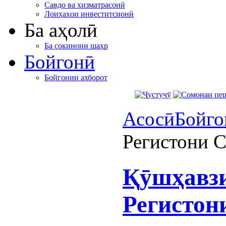
Савдо ва хизматрасонӣ
Лоиҳаҳои инвеститсионӣ
Ба аҳолӣ
Ба сокинони шаҳр
Бойгонӣ
Бойгонии ахборот
Асосӣ
Бойго
Регистони 
Қӯшҳавзи
Регистон