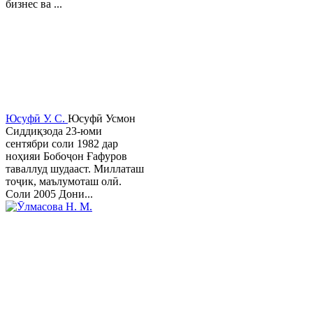
бизнес ва ...
Юсуфӣ У. C.
Юсуфӣ Усмон
Сиддиқзода 23-юми
сентябри соли 1982 дар
ноҳияи Бобоҷон Ғафуров
таваллуд шудааст. Миллаташ
тоҷик, маълумоташ олӣ.
Соли 2005 Дони...