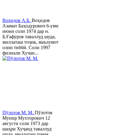
Воҳидов А.Б.
Воҳидов
Азамат Баҳодурович 6-уми
июни соли 1974 дар н.
Б.Ғафуров таваллуд шуда,
миллаташ тоҷик, маълумот
олии тиббӣ. Соли 1997
филиали Хучан...
Пӯлотов М. М.
Пўлотов
Мунир Мухторович 12
августи соли 1973 дар
шаҳри Хуҷанд таваллуд
шуда, миллаташ тоҷик,