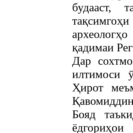
будааст, 
тақсимгоҳ
археолог
қадимаи Рег
Дар сохтмо
илтимоси 
Ҳирот меъ
Қавомиддин
Бояд таък
ёдгориҳои