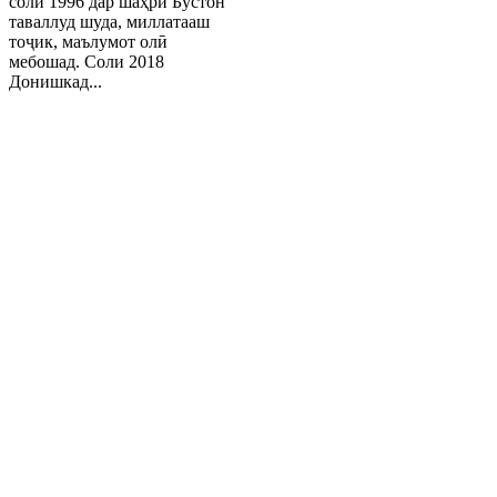
соли 1996 дар шаҳри Бӯстон
таваллуд шуда, миллатааш
тоҷик, маълумот олӣ
мебошад. Соли 2018
Донишкад...