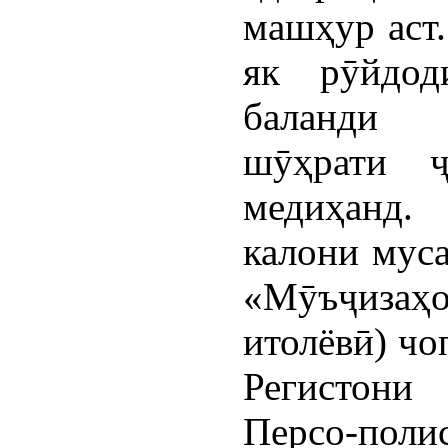
машҳур аст
як рӯйдод
баланди 
шӯҳрати ҷ
медиҳанд.
калони муса
«Мӯъҷизаҳо
итолёвӣ) чо
Регистони
Персо-по