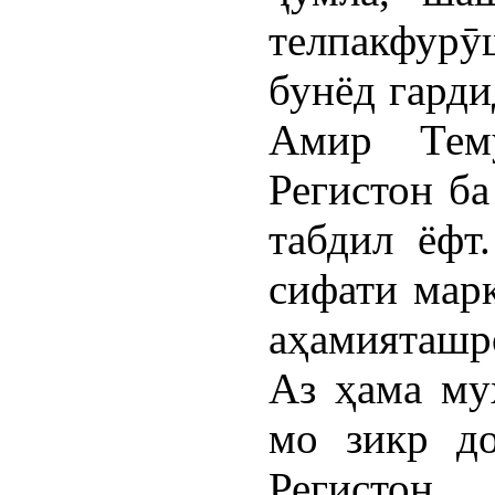
телпакфур
бунёд гарди
Амир Тем
Регистон ба
табдил ёфт
сифати марк
аҳамияташро
Аз ҳама му
мо зикр д
Регистон,