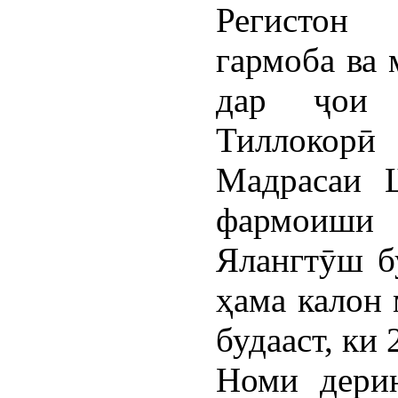
Регистон 
гармоба ва 
дар ҷои 
Тиллокор
Мадрасаи Ш
фармоиш
Ялангтӯш б
ҳама калон
будааст, ки 
Номи дерин