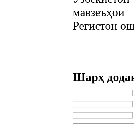
мавзеъҳо
Регистон ош
Шарҳ дода