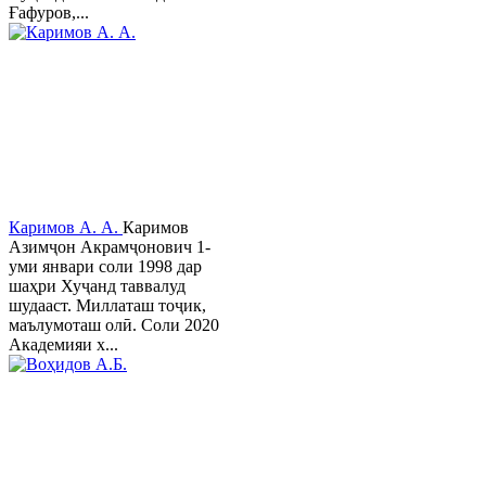
Ғафуров,...
Каримов А. А.
Каримов
Азимҷон Акрамҷонович 1-
уми январи соли 1998 дар
шаҳри Хуҷанд таввалуд
шудааст. Миллаташ тоҷик,
маълумоташ олӣ. Соли 2020
Академияи х...