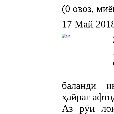
(0 овоз, миё
17 Май 201
баланди и
ҳайрат афто
Аз рӯи ло