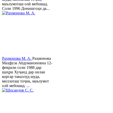
маълумоташ олӣ мебошад.
Соли 1996 Донишгоҳи да...
Раҳмонова М. А.
Раҳмонова
Маҳфуза Абдуманоновна 12-
феврали соли 1988 дар
шаҳри Хуҷанд дар оилаи
коргар таваллуд шуда,
миллаташ тоҷик, маълумот
олӣ мебошад. ...