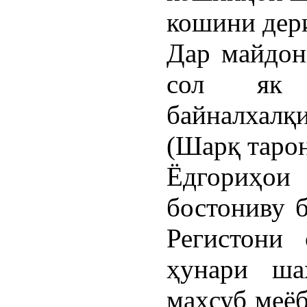
кошини дери
Дар майдон
сол як 
байналхал
(Шарқ тарон
Ёдгориҳо
бостониву б
Регистони 
ҳунари ша
маҳсуб меёб