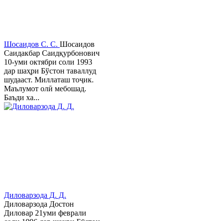
Шосаидов С. С.
Шосаидов
Саидакбар Саидқурбонович
10-уми октябри соли 1993
дар шаҳри Бўстон таваллуд
шудааст. Миллаташ тоҷик.
Маълумот олӣ мебошад.
Баъди ха...
Диловарзода Д. Д.
Диловарзода Достон
Диловар 21уми феврали