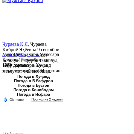
Ҷӯраева К.Я.
Ҷӯраева
Кибриё Яҳёевна 9 сентябри
Муяссара Қаҳорӣ
Муяссара
соли 1966 дар ноҳияи
Қаҳорӣ 15 октябри соли
Бобоҷон Ғафуров таваллуд
Обу хаво
1979 дар шаҳри Хуҷанд
шуда, миллаташ тоҷик,
таваллуд шудааст. Миллаташ
маълумот олӣ мебошад.
тоҷик. Маълумот олӣ. Соли
Соли 1997 Донишг...
Погода в Хуҷанд
Погода в Б.Ғафуров
2002 Донишгоҳи давлатии
Погода в Бустон
Хуҷанд ба...
Погода в Конибодом
Погода в Исфара