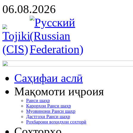
06.08.2026
Cаҳифаи аслӣ
Мақомоти иҷроия
Раиси шаҳр
Қарорҳои Раиси шаҳр
Муовинони Раиси шаҳр
Дастгоҳи Раиси шаҳр
Роҳбарони воҳидҳои сохторӣ
Сохторҳо