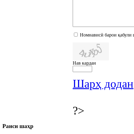
Номнависӣ барои қабули 
Нав кардан
Шарҳ додан
?>
Раиси шаҳр