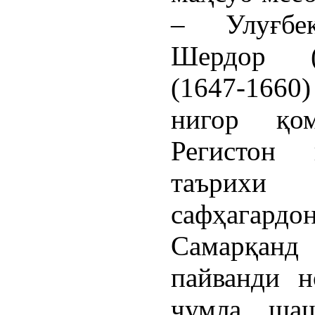
– Улуғбек
Шердор (1
(1647-1660
нигор қом
Регистон
таърихи
сафҳагардо
Самарқанд
пайванди н
ҷумла, ша