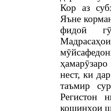
Кор аз суб
Яъне корма
фидоӣ гӯ
Мадрасаҳ
мӯйсафе
ҳамарӯзаро 
нест, ки да
таъмир сур
Регистон 
кошинҳои ш