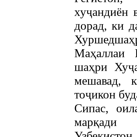
хуҷандиён 
дорад, ки д
Хуршедшаҳ
Маҳаллаи 
шаҳри Хуҷа
мешавад, 
тоҷикон буд
Сипас, оил
марқади 
Узбекистон