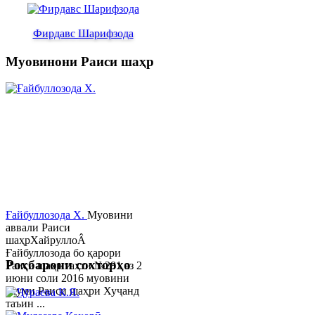
Фирдавс Шарифзода
Муовинони Раиси шаҳр
Ғайбуллозода Х.
Муовини
аввали Раиси
шаҳрХайруллоÂ
Ғайбуллозода бо қарори
Роҳбарони сохторҳо
Раиси шаҳр таҳти №281 аз 2
июни соли 2016 муовини
якуми Раиси шаҳри Хуҷанд
таъин ...