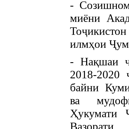
- Созишном
миёни Ака
Тоҷикисто
илмҳои Ҷум
- Нақшаи ч
2018-2020 
байни Куми
ва мудоф
Ҳукумати 
Вазорати 