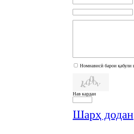
Номнависӣ барои қабули 
Нав кардан
Шарҳ додан