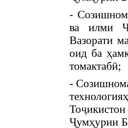
- Созишном
ва илми Ҷ
Вазорати м
оид ба ҳам
томактабӣ;
- Созишнома
технолог
Тоҷикисто
Ҷумҳурии Бе