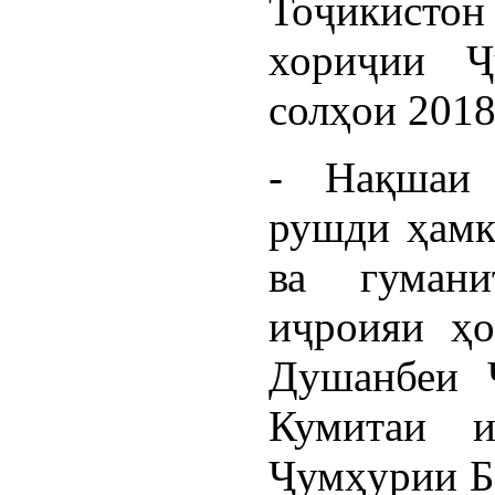
Тоҷикисто
хориҷии Ҷ
солҳои 2018
- Нақшаи 
рушди ҳамк
ва гуман
иҷроияи ҳо
Душанбеи 
Кумитаи 
Ҷумҳурии Бе