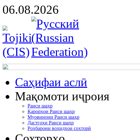
06.08.2026
Cаҳифаи аслӣ
Мақомоти иҷроия
Раиси шаҳр
Қарорҳои Раиси шаҳр
Муовинони Раиси шаҳр
Дастгоҳи Раиси шаҳр
Роҳбарони воҳидҳои сохторӣ
Сохторҳо