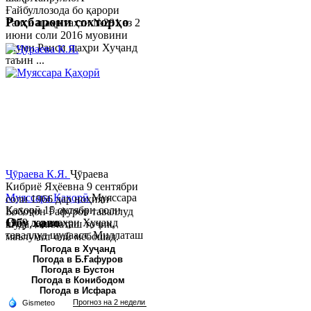
Ғайбуллозода бо қарори
Роҳбарони сохторҳо
Раиси шаҳр таҳти №281 аз 2
июни соли 2016 муовини
якуми Раиси шаҳри Хуҷанд
таъин ...
Ҷӯраева К.Я.
Ҷӯраева
Кибриё Яҳёевна 9 сентябри
Муяссара Қаҳорӣ
Муяссара
соли 1966 дар ноҳияи
Қаҳорӣ 15 октябри соли
Бобоҷон Ғафуров таваллуд
Обу хаво
1979 дар шаҳри Хуҷанд
шуда, миллаташ тоҷик,
таваллуд шудааст. Миллаташ
маълумот олӣ мебошад.
тоҷик. Маълумот олӣ. Соли
Соли 1997 Донишг...
Погода в Хуҷанд
Погода в Б.Ғафуров
2002 Донишгоҳи давлатии
Погода в Бустон
Хуҷанд ба...
Погода в Конибодом
Погода в Исфара