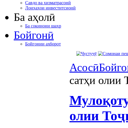
Савдо ва хизматрасонӣ
Лоиҳаҳои инвеститсионӣ
Ба аҳолӣ
Ба сокинони шаҳр
Бойгонӣ
Бойгонии ахборот
Асосӣ
Бойго
сатҳи олии 
Мулоқоту
олии Тоҷ