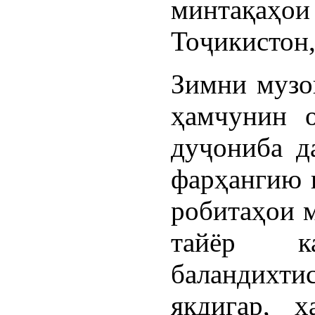
минтақаҳ
Тоҷикистон,
Зимни музо
ҳамчунин о
дуҷониба д
фарҳангию 
робитаҳои м
тайёр ка
баландихти
якдигар, ҳ