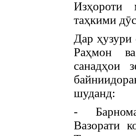
Изҳороти 
таҳкими дӯс
Дар ҳузури 
Раҳмон ва
санадҳои з
байниидор
шуданд:
- Барном
Вазорати к