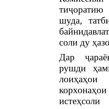
тиҷоратию
шуда, татб
байнидавла
соли ду ҳаз
Дар ҷараё
рушди ҳам
лоиҳаҳои 
корхонаҳ
истеҳсоли