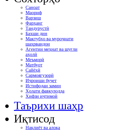
Саноат
Маориф
Варзиш
Фарҳанг
Тандурустӣ
Бахши дин
Мактубҳо ва муроҷиати
шаҳрвандон
Агентии меҳнат ва шуғли
аҳолӣ
Меъморӣ
Матбуот
Сайёҳӣ
Сармоягузорӣ
Иҷроиши буҷет
Истифодаи замин
Ҳолати фавқулодда
Хифзи иҷтимоӣ
Таърихи шаҳр
Иқтисод
Нақлиёт ва алоқа