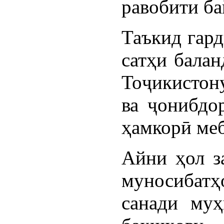
равобити б
Таъкид гард
сатҳи балан
Тоҷикистон
ва ҷонибдо
ҳамкорӣ ме
Айни ҳол з
муносибатҳ
санади муҳ