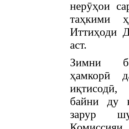
нерӯҳои са
таҳкими ҳ
Иттиҳоди Д
аст.
Зимни ба
ҳамкорӣ д
иқтисодӣ,
байни ду к
зарур ш
Комисси