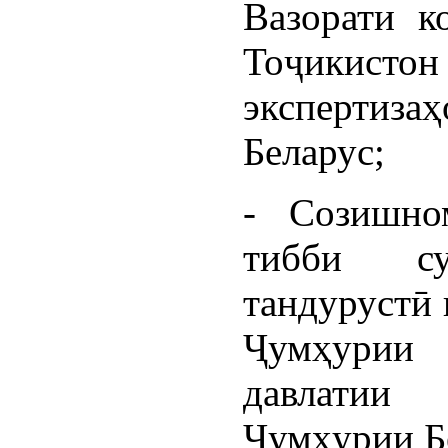
Вазорати к
Тоҷикисто
эксперти
Беларус;
- Созишно
тибби с
тандурустӣ 
Ҷумҳурии 
давлатии
Ҷумҳурии Б