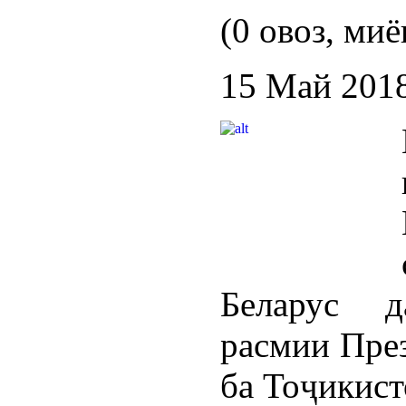
(0 овоз, миё
15 Май 201
Беларус д
расмии Пре
ба Тоҷикист