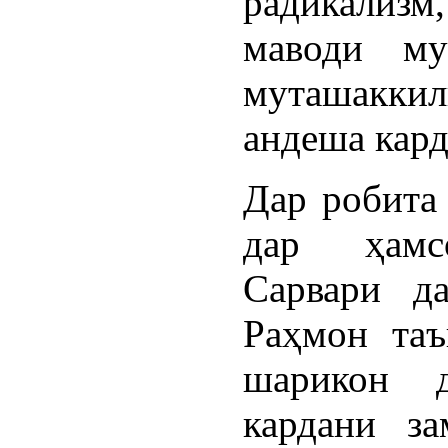
радикализм
маводи му
муташаккил
андеша кард
Дар робита 
дар ҳамс
Сарвари д
Раҳмон таъ
шарикон д
кардани з