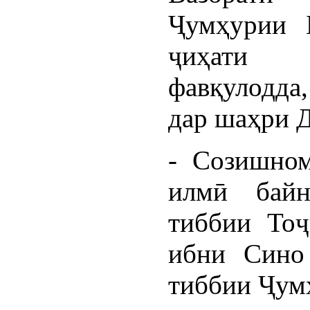
Ҷумҳурии 
ҷиҳати 
фавқулодда,
дар шаҳри 
- Созишном
илмӣ байн
тиббии Тоҷ
ибни Сино
тиббии Ҷум