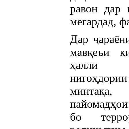
равон дар 
мегардад, ф
Дар ҷараён
мавқеъи к
ҳалли м
нигоҳдории 
минтақа,
пайомадҳои
бо терро