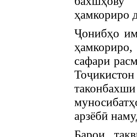
бахшҳову 
ҳамкориро д
Ҷонибҳо им
ҳамкориро,
сафари расм
Тоҷикистон
таконбах
муносибатҳ
арзёбӣ наму
Барои тақв