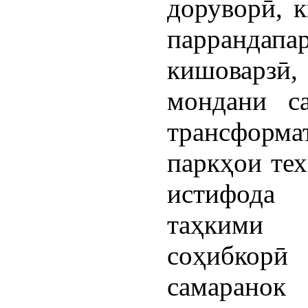
доруворӣ, 
паррандапар
кишоварзӣ
мондани са
трансформ
паркҳои тех
истифода 
таҳкими 
соҳибкор
самаранок