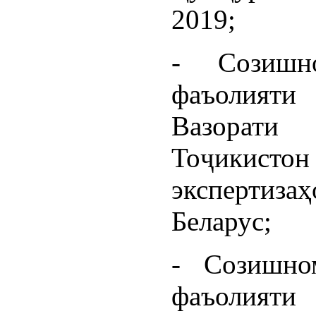
2019;
- Созишно
фаъолияти 
Вазорат
Тоҷикисто
эксперти
Беларус;
- Созишно
фаъолияти 