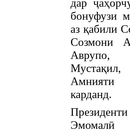
дар ҷаҳорч
бонуфузи м
аз қабили 
Созмони А
Аврупо, 
Мустақил
Амнияти 
карданд.
Президен
Эмомалӣ