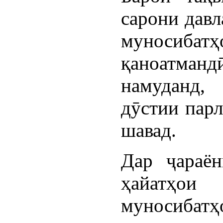
сарони давл
муносибат
қаноатма
намуданд,
дӯстии парл
шавад.
Дар ҷараё
ҳайатҳо
муносибатҳ