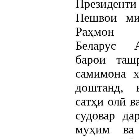
Президент
Пешвои ми
Раҳмон П
Беларус А
барои таш
самимона х
доштанд, 
сатҳи олӣ в
судовар да
муҳим ва