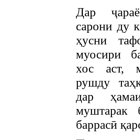
Дар ҷараё
сарони ду к
ҳусни таф
муосири б
хос аст, 
рушду таҳ
дар ҳама
муштарак 
баррасӣ қар