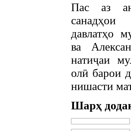
Пас аз а
санадҳои
давлатҳо м
ва Алекса
натиҷаи му
олӣ барои д
нишасти мат
Шарҳ дода