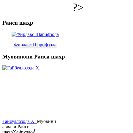
?>
Раиси шаҳр
Фирдавс Шарифзода
Муовинони Раиси шаҳр
Ғайбуллозода Х.
Муовини
аввали Раиси
шаҳрХайруллоÂ