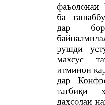
фаъолонаи 
ба ташаббу
дар бор
байналмила
рушди усту
махсус та
итминон кар
дар Конфр
татбиқи 
даҳсолаи на