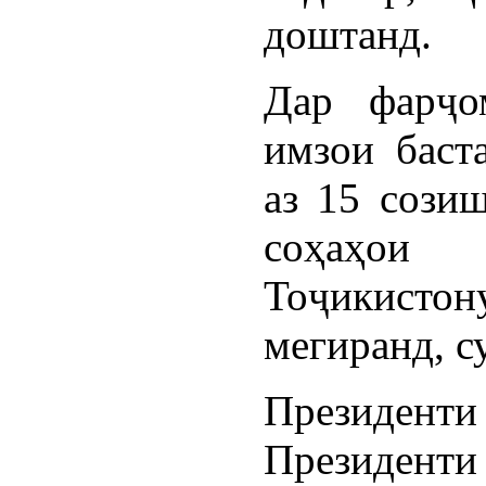
доштанд.
Дар фарҷо
имзои баст
аз 15 созиш
соҳаҳои 
Тоҷикисто
мегиранд, с
Президенти
Президен