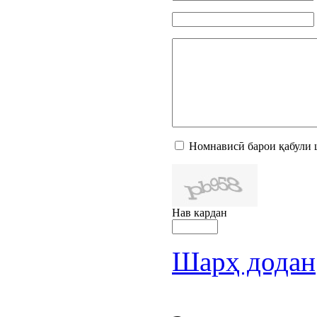
Номнависӣ барои қабули 
Нав кардан
Шарҳ додан