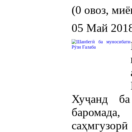
(0 овоз, миё
05 Май 201
Хуҷанд ба
баромада
саҳмгузор