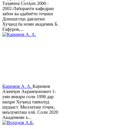
Таҳмина Солҳои 2000 -
2002-Лаборанти кафедраи
забон ва адабиёти тоҷики
Донишгоҳи давлатии
Хуҷанд ба номи академик Б.
Ғафуров,...
Каримов А. А.
Каримов
Азимҷон Акрамҷонович 1-
уми январи соли 1998 дар
шаҳри Хуҷанд таввалуд
шудааст. Миллаташ тоҷик,
маълумоташ олӣ. Соли 2020
Академияи х...