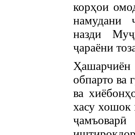
корҳои омод
намудани 
назди Муҷ
ҷараёни тоз
Ҳашарчиён
обпарто ва 
ва хиёбонҳ
хасу хошок 
ҷамъовар
иштирокдо