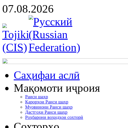
07.08.2026
Cаҳифаи аслӣ
Мақомоти иҷроия
Раиси шаҳр
Қарорҳои Раиси шаҳр
Муовинони Раиси шаҳр
Дастгоҳи Раиси шаҳр
Роҳбарони воҳидҳои сохторӣ
Сохторҳо