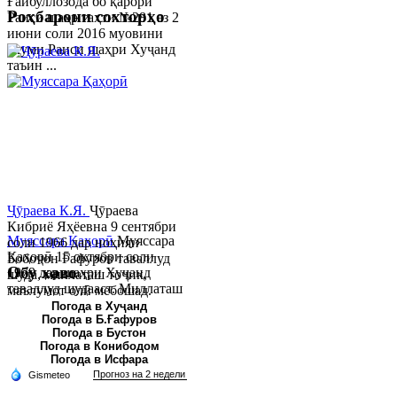
Ғайбуллозода бо қарори
Роҳбарони сохторҳо
Раиси шаҳр таҳти №281 аз 2
июни соли 2016 муовини
якуми Раиси шаҳри Хуҷанд
таъин ...
Ҷӯраева К.Я.
Ҷӯраева
Кибриё Яҳёевна 9 сентябри
Муяссара Қаҳорӣ
Муяссара
соли 1966 дар ноҳияи
Қаҳорӣ 15 октябри соли
Бобоҷон Ғафуров таваллуд
Обу хаво
1979 дар шаҳри Хуҷанд
шуда, миллаташ тоҷик,
таваллуд шудааст. Миллаташ
маълумот олӣ мебошад.
тоҷик. Маълумот олӣ. Соли
Соли 1997 Донишг...
Погода в Хуҷанд
Погода в Б.Ғафуров
2002 Донишгоҳи давлатии
Погода в Бустон
Хуҷанд ба...
Погода в Конибодом
Погода в Исфара