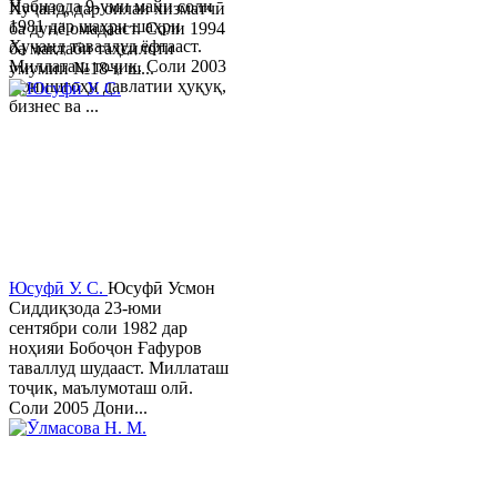
Набизода 9-уми майи соли
Хуҷанд, дар оилаи хизматчӣ
1981 дар шаҳри шаҳри
ба дунё омадааст. Соли 1994
Хуҷанд таваллуд ёфтааст.
ба мактаби таҳсилоти
Миллаташ тоҷик. Соли 2003
умумии №18-и ш...
Донишгоҳи давлатии ҳуқуқ,
бизнес ва ...
Юсуфӣ У. C.
Юсуфӣ Усмон
Сиддиқзода 23-юми
сентябри соли 1982 дар
ноҳияи Бобоҷон Ғафуров
таваллуд шудааст. Миллаташ
тоҷик, маълумоташ олӣ.
Соли 2005 Дони...