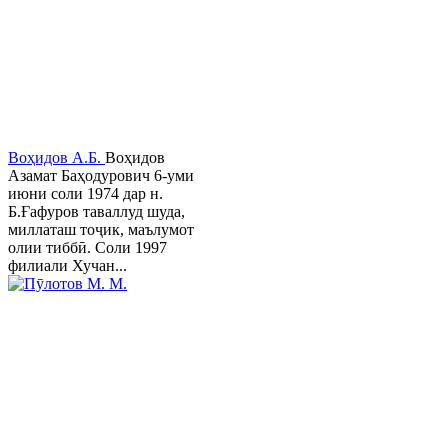
Воҳидов А.Б.
Воҳидов
Азамат Баҳодурович 6-уми
июни соли 1974 дар н.
Б.Ғафуров таваллуд шуда,
миллаташ тоҷик, маълумот
олии тиббӣ. Соли 1997
филиали Хучан...