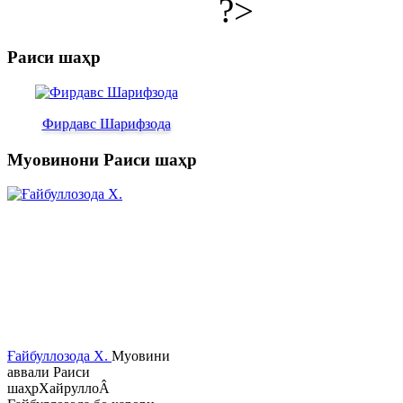
?>
Раиси шаҳр
Фирдавс Шарифзода
Муовинони Раиси шаҳр
Ғайбуллозода Х.
Муовини
аввали Раиси
шаҳрХайруллоÂ