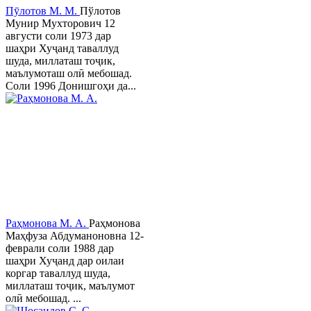
Пӯлотов М. М.
Пўлотов
Мунир Мухторович 12
августи соли 1973 дар
шаҳри Хуҷанд таваллуд
шуда, миллаташ тоҷик,
маълумоташ олӣ мебошад.
Соли 1996 Донишгоҳи да...
Раҳмонова М. А.
Раҳмонова
Маҳфуза Абдуманоновна 12-
феврали соли 1988 дар
шаҳри Хуҷанд дар оилаи
коргар таваллуд шуда,
миллаташ тоҷик, маълумот
олӣ мебошад. ...