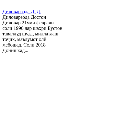
Диловарзода Д. Д.
Диловарзода Достон
Диловар 21уми феврали
соли 1996 дар шаҳри Бӯстон
таваллуд шуда, миллатааш
тоҷик, маълумот олӣ
мебошад. Соли 2018
Донишкад...