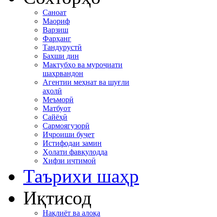
Саноат
Маориф
Варзиш
Фарҳанг
Тандурустӣ
Бахши дин
Мактубҳо ва муроҷиати
шаҳрвандон
Агентии меҳнат ва шуғли
аҳолӣ
Меъморӣ
Матбуот
Сайёҳӣ
Сармоягузорӣ
Иҷроиши буҷет
Истифодаи замин
Ҳолати фавқулодда
Хифзи иҷтимоӣ
Таърихи шаҳр
Иқтисод
Нақлиёт ва алоқа