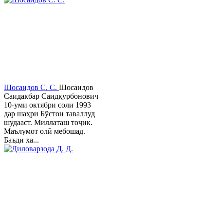
Шосаидов С. С.
Шосаидов
Саидакбар Саидқурбонович
10-уми октябри соли 1993
дар шаҳри Бўстон таваллуд
шудааст. Миллаташ тоҷик.
Маълумот олӣ мебошад.
Баъди ха...