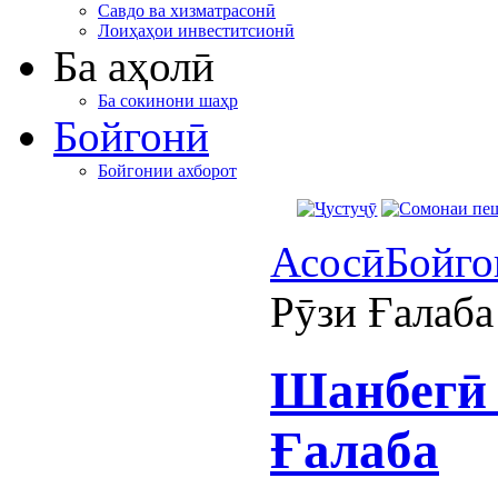
Савдо ва хизматрасонӣ
Лоиҳаҳои инвеститсионӣ
Ба аҳолӣ
Ба сокинони шаҳр
Бойгонӣ
Бойгонии ахборот
Асосӣ
Бойго
Рӯзи Ғалаба
Шанбегӣ 
Ғалаба