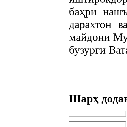
баҳри нашъ
дарахтон в
майдони Му
бузурги Ват
Шарҳ дода