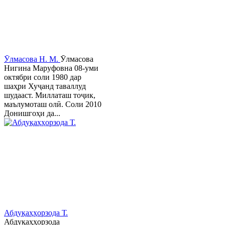
Ӯлмасова Н. М.
Ӯлмасова
Нигина Маруфовна 08-уми
октябри соли 1980 дар
шаҳри Хуҷанд таваллуд
шудааст. Миллаташ тоҷик,
маълумоташ олӣ. Соли 2010
Донишгоҳи да...
Абдуқаҳҳорзода Т.
Абдуқаҳҳорзода