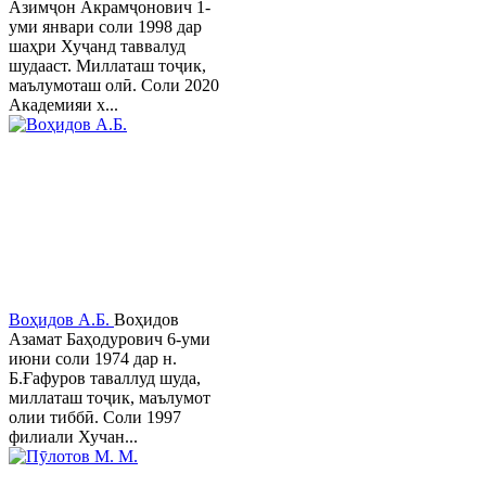
Азимҷон Акрамҷонович 1-
уми январи соли 1998 дар
шаҳри Хуҷанд таввалуд
шудааст. Миллаташ тоҷик,
маълумоташ олӣ. Соли 2020
Академияи х...
Воҳидов А.Б.
Воҳидов
Азамат Баҳодурович 6-уми
июни соли 1974 дар н.
Б.Ғафуров таваллуд шуда,
миллаташ тоҷик, маълумот
олии тиббӣ. Соли 1997
филиали Хучан...