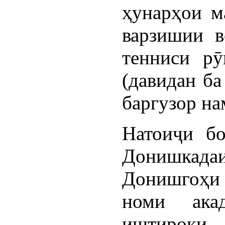
ҳунарҳои м
варзишии в
тенниси рӯ
(давидан ба
баргузор на
Натоиҷи бо
Донишка
Донишгоҳи 
номи ак
иштироки