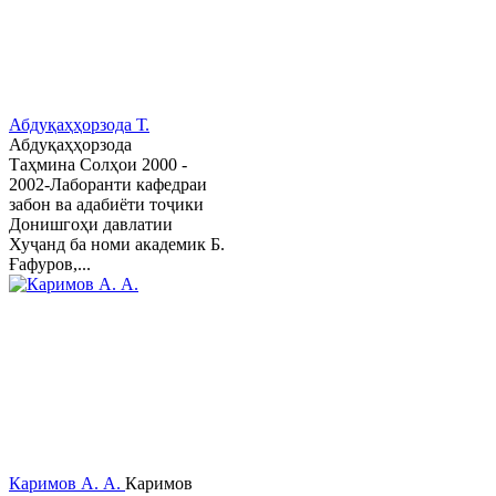
Абдуқаҳҳорзода Т.
Абдуқаҳҳорзода
Таҳмина Солҳои 2000 -
2002-Лаборанти кафедраи
забон ва адабиёти тоҷики
Донишгоҳи давлатии
Хуҷанд ба номи академик Б.
Ғафуров,...
Каримов А. А.
Каримов