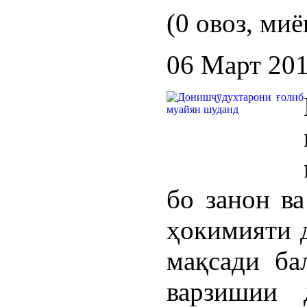
(0 овоз, миё
06 Март 20
бо занон в
ҳокимияти 
мақсади ба
варзишии 