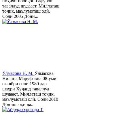
ноҳияи Бобоҷон Ғафуров
таваллуд шудааст. Миллаташ
тоҷик, маълумоташ олӣ.
Соли 2005 Дони...
Ӯлмасова Н. М.
Ӯлмасова
Нигина Маруфовна 08-уми
октябри соли 1980 дар
шаҳри Хуҷанд таваллуд
шудааст. Миллаташ тоҷик,
маълумоташ олӣ. Соли 2010
Донишгоҳи да...