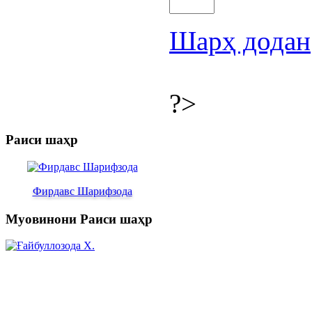
Шарҳ додан
?>
Раиси шаҳр
Фирдавс Шарифзода
Муовинони Раиси шаҳр