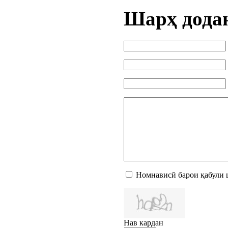
Шарҳ дода
Номнависӣ барои қабули 
Нав кардан