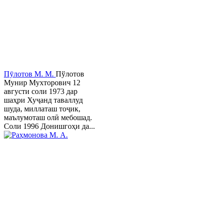
Пӯлотов М. М.
Пўлотов
Мунир Мухторович 12
августи соли 1973 дар
шаҳри Хуҷанд таваллуд
шуда, миллаташ тоҷик,
маълумоташ олӣ мебошад.
Соли 1996 Донишгоҳи да...