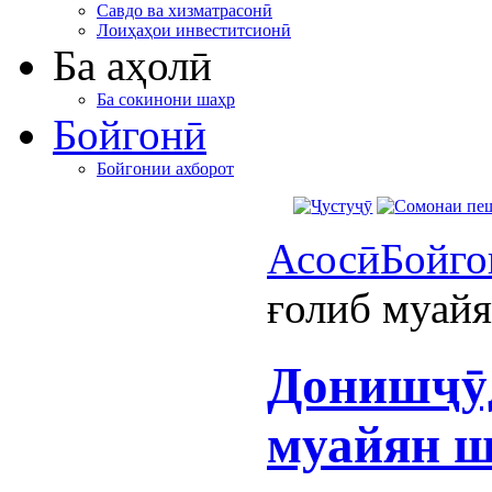
Савдо ва хизматрасонӣ
Лоиҳаҳои инвеститсионӣ
Ба аҳолӣ
Ба сокинони шаҳр
Бойгонӣ
Бойгонии ахборот
Асосӣ
Бойго
ғолиб муай
Донишҷӯд
муайян ш