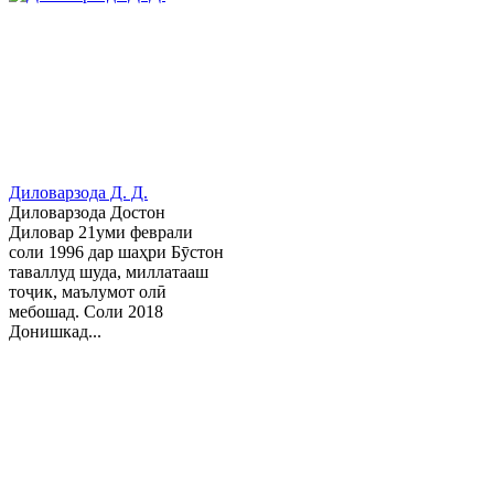
Диловарзода Д. Д.
Диловарзода Достон
Диловар 21уми феврали
соли 1996 дар шаҳри Бӯстон
таваллуд шуда, миллатааш
тоҷик, маълумот олӣ
мебошад. Соли 2018
Донишкад...