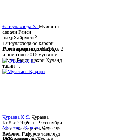
Ғайбуллозода Х.
Муовини
аввали Раиси
шаҳрХайруллоÂ
Ғайбуллозода бо қарори
Роҳбарони сохторҳо
Раиси шаҳр таҳти №281 аз 2
июни соли 2016 муовини
якуми Раиси шаҳри Хуҷанд
таъин ...
Ҷӯраева К.Я.
Ҷӯраева
Кибриё Яҳёевна 9 сентябри
Муяссара Қаҳорӣ
Муяссара
соли 1966 дар ноҳияи
Қаҳорӣ 15 октябри соли
Бобоҷон Ғафуров таваллуд
Обу хаво
1979 дар шаҳри Хуҷанд
шуда, миллаташ тоҷик,