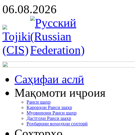
06.08.2026
Cаҳифаи аслӣ
Мақомоти иҷроия
Раиси шаҳр
Қарорҳои Раиси шаҳр
Муовинони Раиси шаҳр
Дастгоҳи Раиси шаҳр
Роҳбарони воҳидҳои сохторӣ
Сохторҳо