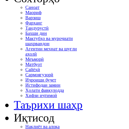
Саноат
Маориф
Варзиш
Фарҳанг
Тандурустӣ
Бахши дин
Мактубҳо ва муроҷиати
шаҳрвандон
Агентии меҳнат ва шуғли
аҳолӣ
Меъморӣ
Матбуот
Сайёҳӣ
Сармоягузорӣ
Иҷроиши буҷет
Истифодаи замин
Ҳолати фавқулодда
Хифзи иҷтимоӣ
Таърихи шаҳр
Иқтисод
Нақлиёт ва алоқа