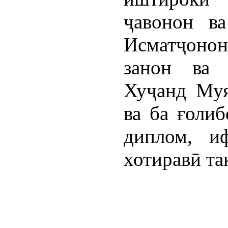
ҷавонон в
Исматҷонон
занон ва
Хуҷанд Муя
ва ба ғолиб
диплом, и
хотиравӣ та