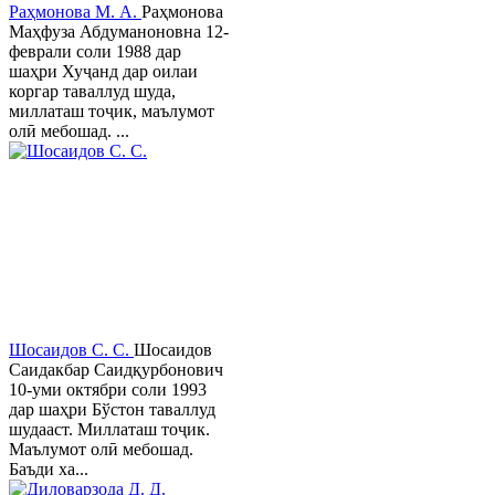
Раҳмонова М. А.
Раҳмонова
Маҳфуза Абдуманоновна 12-
феврали соли 1988 дар
шаҳри Хуҷанд дар оилаи
коргар таваллуд шуда,
миллаташ тоҷик, маълумот
олӣ мебошад. ...
Шосаидов С. С.
Шосаидов
Саидакбар Саидқурбонович
10-уми октябри соли 1993
дар шаҳри Бўстон таваллуд
шудааст. Миллаташ тоҷик.
Маълумот олӣ мебошад.
Баъди ха...