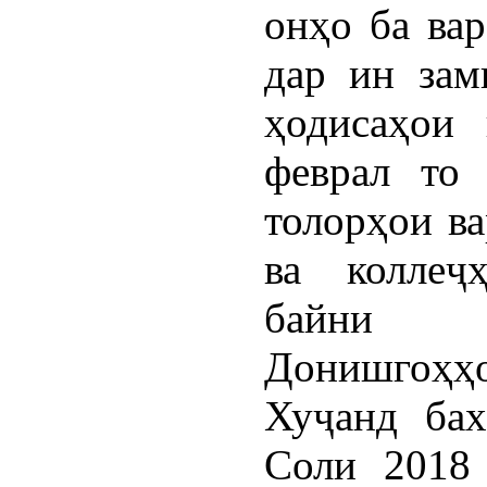
онҳо ба вар
дар ин зам
ҳодисаҳои 
феврал то
толорҳои в
ва коллеҷ
байни 
Донишгоҳҳо
Хуҷанд ба
Соли 2018