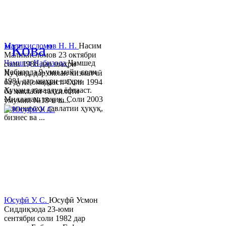
© 2013-2023 Таҳиягар ва дас
"Кова"
Маликисломов Н. Н.
Насим
Маликисломов 23 октябри
Ҷамшед Набизода
Ҷамшед
соли 1986 дар шаҳри
Набизода 9-уми майи соли
Хуҷанд, дар оилаи хизматчӣ
1981 дар шаҳри шаҳри
ба дунё омадааст. Соли 1994
Хуҷанд таваллуд ёфтааст.
ба мактаби таҳсилоти
Миллаташ тоҷик. Соли 2003
умумии №18-и ш...
Донишгоҳи давлатии ҳуқуқ,
бизнес ва ...
Юсуфӣ У. C.
Юсуфӣ Усмон
Сиддиқзода 23-юми
сентябри соли 1982 дар