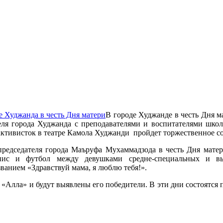
В городе Худжанде в честь Дня м
теля города Худжанда с преподавателями и воспитателями шко
ктивисток в театре Камола Худжанди пройдет торжественное со
редседателя города Маъруфа Мухаммадзода в честь Дня матер
ннис и футбол между девушками средне-специальных и в
званием «Здравствуй мама, я люблю тебя!».
 «Алла» и будут выявлены его победители. В эти дни состоятс