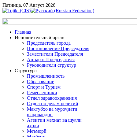
Пятница, 07 Август 2026
Главная
Исполнительный орган
Председатель города
Постоновление Председателя
Заместители Председателя
Аппарат Председателя
Руководители структур
Структура
Промышленность
Образование
Спорт и Туризм
Ремесленники
Отдел здравоохранения
Отдел по делам религий
Мактубҳо ва муроҷиати
шаҳрвандон
Агентии меҳнат ва шуғли
аҳолӣ
Меъморӣ
Матбуот