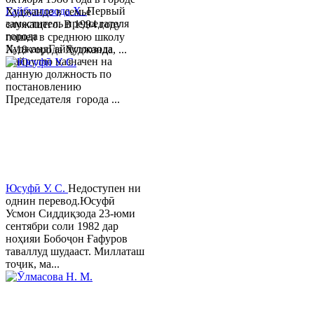
Гайбуллозода Х.
Первый
Худжанде в семье
заместитель председателя
служащего. В 1994 году
города
пошел в среднюю школу
ХуджандГайбуллозода
№18 города Худжанда, ...
Хайрулло назначен на
данную должность по
постановлению
Председателя города ...
Юсуфӣ У. C.
Недоступен ни
однин перевод.Юсуфӣ
Усмон Сиддиқзода 23-юми
сентябри соли 1982 дар
ноҳияи Бобоҷон Ғафуров
таваллуд шудааст. Миллаташ
тоҷик, ма...