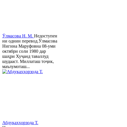
Ӯлмасова Н. М.
Недоступен
ни однин перевод.Ӯлмасова
Нигина Маруфовна 08-уми
октябри соли 1980 дар
шаҳри Хуҷанд таваллуд
шудааст. Миллаташ тоҷик,
маълумоташ...
Абдуқаҳҳорзода Т.