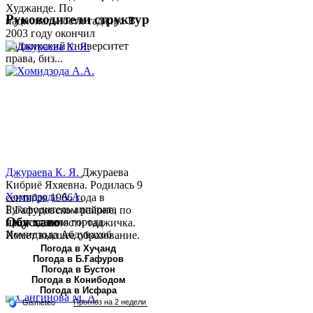
Худжанде. По
Руководители структур
национальности таджик. В
2003 году окончил
Таджикский университет
права, биз...
Джураева К. Я.
Джураева
Кибриё Яхяевна. Родилась 9
Хомидзода А.А.
сентября 1966 года в
Руководитель аппарата
Б.Гафуровском районе, по
Обу хаво
председателя города
национальности таджичка.
Хомидзода Абдувахоб
Имеет высшее образование.
Абдумаджид родился 8
В 1997 ...
Погода в Хуҷанд
Погода в Б.Ғафуров
июня 1978 года в городе
Погода в Бустон
Худжанде. По
Погода в Конибодом
национальности...
Погода в Исфара