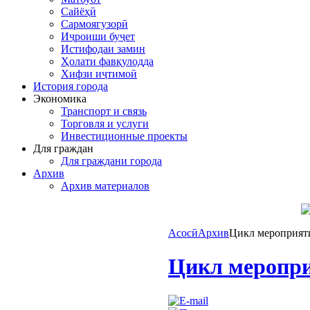
Сайёҳӣ
Сармоягузорӣ
Иҷроиши буҷет
Истифодаи замин
Ҳолати фавқулодда
Хифзи иҷтимоӣ
История города
Экономика
Транспорт и связь
Торговля и услуги
Инвестиционные проекты
Для граждан
Для граждани города
Архив
Архив материалов
Асосӣ
Архив
Цикл мероприяти
Цикл меропри