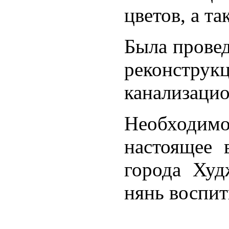
цветов, а т
Была провед
реконст
канализацио
Необходи
настоящее 
города Худ
нянь воспит