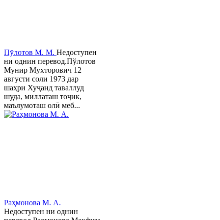
Пӯлотов М. М.
Недоступен
ни однин перевод.Пўлотов
Мунир Мухторович 12
августи соли 1973 дар
шаҳри Хуҷанд таваллуд
шуда, миллаташ тоҷик,
маълумоташ олӣ меб...
Раҳмонова М. А.
Недоступен ни однин