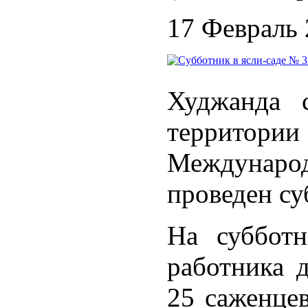
17 Февраль
Худжанда с
территори
Междунар
проведен су
На субботн
работника д
25 саженцев