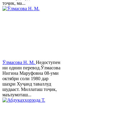
тоҷик, ма...
Ӯлмасова Н. М.
Недоступен
ни однин перевод.Ӯлмасова
Нигина Маруфовна 08-уми
октябри соли 1980 дар
шаҳри Хуҷанд таваллуд
шудааст. Миллаташ тоҷик,
маълумоташ...