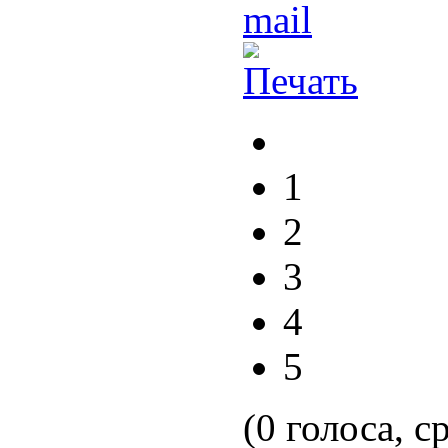
1
2
3
4
5
(0 голоса, с