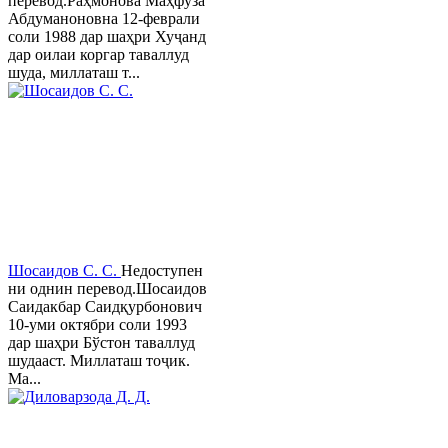
перевод.Раҳмонова Маҳфуза
Абдуманоновна 12-феврали
соли 1988 дар шаҳри Хуҷанд
дар оилаи коргар таваллуд
шуда, миллаташ т...
Шосаидов С. С.
Недоступен
ни однин перевод.Шосаидов
Саидакбар Саидқурбонович
10-уми октябри соли 1993
дар шаҳри Бўстон таваллуд
шудааст. Миллаташ тоҷик.
Ма...