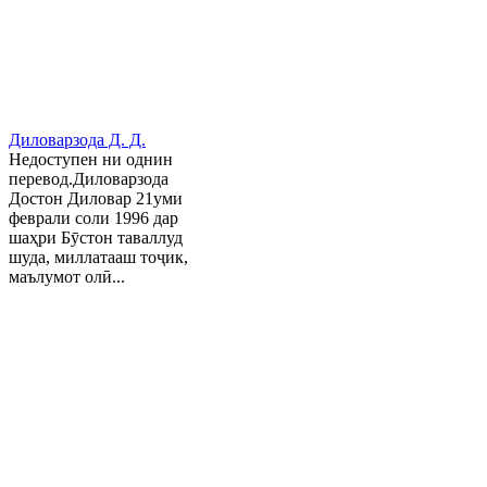
Диловарзода Д. Д.
Недоступен ни однин
перевод.Диловарзода
Достон Диловар 21уми
феврали соли 1996 дар
шаҳри Бӯстон таваллуд
шуда, миллатааш тоҷик,
маълумот олӣ...