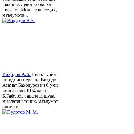
шаҳри Хуҷанд таввалуд
шудааст. Миллаташ тоҷик,
маълумота...
Воҳидов А.Б.
Недоступен
ни однин перевод.Воҳидов
Азамат Баҳодурович 6-уми
июни соли 1974 дар н.
Б.Ғафуров таваллуд шуда,
миллаташ тоҷик, маълумот
олии ти...