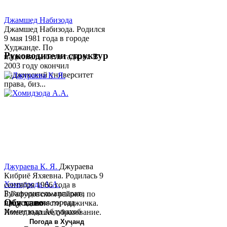
Джамшед Набизода
Джамшед Набизода. Родился
9 мая 1981 года в городе
Худжанде. По
Руководители структур
национальности таджик. В
2003 году окончил
Таджикский университет
права, биз...
Джураева К. Я.
Джураева
Кибриё Яхяевна. Родилась 9
Хомидзода А.А.
сентября 1966 года в
Руководитель аппарата
Б.Гафуровском районе, по
Обу хаво
председателя города
национальности таджичка.
Хомидзода Абдувахоб
Имеет высшее образование.
Абдумаджид родился 8
В 1997 ...
Погода в Хуҷанд