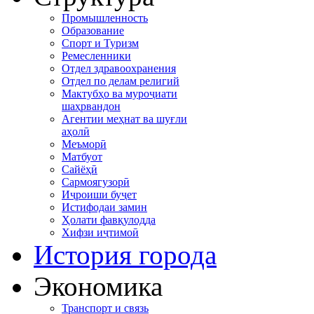
Промышленность
Образование
Спорт и Туризм
Ремесленники
Отдел здравоохранения
Отдел по делам религий
Мактубҳо ва муроҷиати
шаҳрвандон
Агентии меҳнат ва шуғли
аҳолӣ
Меъморӣ
Матбуот
Сайёҳӣ
Сармоягузорӣ
Иҷроиши буҷет
Истифодаи замин
Ҳолати фавқулодда
Хифзи иҷтимоӣ
История города
Экономика
Транспорт и связь