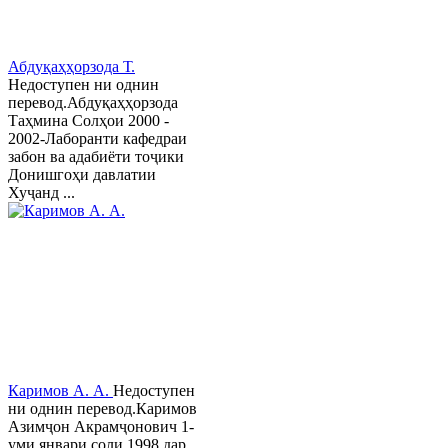
Абдуқаҳҳорзода Т.
Недоступен ни однин
перевод.Абдуқаҳҳорзода
Таҳмина Солҳои 2000 -
2002-Лаборанти кафедраи
забон ва адабиёти тоҷики
Донишгоҳи давлатии
Хуҷанд ...
Каримов А. А.
Недоступен
ни однин перевод.Каримов
Азимҷон Акрамҷонович 1-
уми январи соли 1998 дар