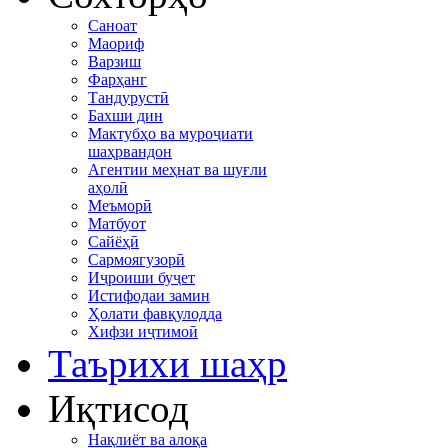
Саноат
Маориф
Варзиш
Фарҳанг
Тандурустӣ
Бахши дин
Мактубҳо ва муроҷиати
шаҳрвандон
Агентии меҳнат ва шуғли
аҳолӣ
Меъморӣ
Матбуот
Сайёҳӣ
Сармоягузорӣ
Иҷроиши буҷет
Истифодаи замин
Ҳолати фавқулодда
Хифзи иҷтимоӣ
Таърихи шаҳр
Иқтисод
Нақлиёт ва алоқа