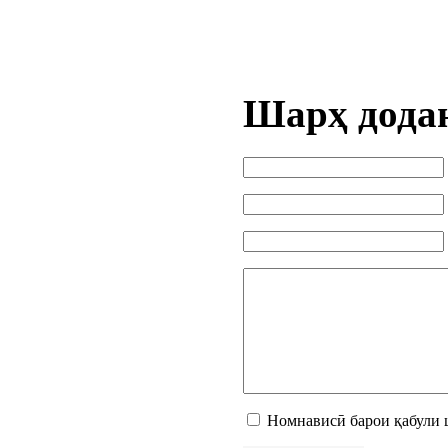
Шарҳ дода
Номнависӣ барои қабули 