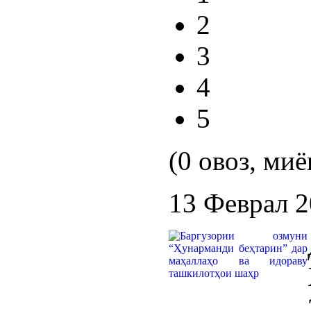
2
3
4
5
(0 овоз, миё
13 Феврал 