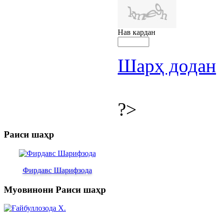
Нав кардан
Шарҳ додан
?>
Раиси шаҳр
Фирдавс Шарифзода
Муовинони Раиси шаҳр