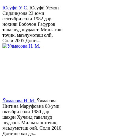
Юсуфӣ У. C.
Юсуфӣ Усмон
Сиддиқзода 23-юми
сентябри соли 1982 дар
ноҳияи Бобоҷон Ғафуров
таваллуд шудааст. Миллаташ
тоҷик, маълумоташ олӣ.
Соли 2005 Дони...
Ӯлмасова Н. М.
Ӯлмасова
Нигина Маруфовна 08-уми
октябри соли 1980 дар
шаҳри Хуҷанд таваллуд
шудааст. Миллаташ тоҷик,
маълумоташ олӣ. Соли 2010
Донишгоҳи да...