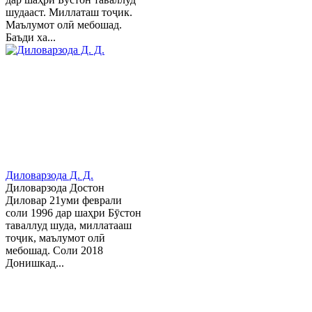
шудааст. Миллаташ тоҷик.
Маълумот олӣ мебошад.
Баъди ха...
Диловарзода Д. Д.
Диловарзода Достон
Диловар 21уми феврали
соли 1996 дар шаҳри Бӯстон
таваллуд шуда, миллатааш
тоҷик, маълумот олӣ
мебошад. Соли 2018
Донишкад...