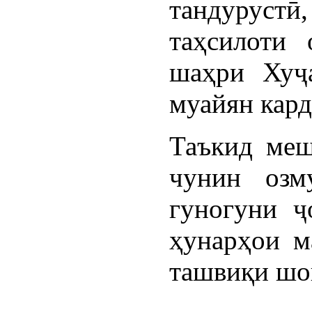
тандуруст
таҳсилоти 
шаҳри Хуҷа
муайян кард
Таъкид меш
чунин озм
гуногуни ҷ
ҳунарҳои м
ташвиқи шо