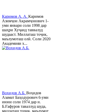
Каримов А. А.
Каримов
Азимҷон Акрамҷонович 1-
уми январи соли 1998 дар
шаҳри Хуҷанд таввалуд
шудааст. Миллаташ тоҷик,
маълумоташ олӣ. Соли 2020
Академияи х...
Воҳидов А.Б.
Воҳидов
Азамат Баҳодурович 6-уми
июни соли 1974 дар н.
Б.Ғафуров таваллуд шуда,
миллаташ тоҷик, маълумот