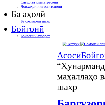
Савдо ва хизматрасонӣ
Лоиҳаҳои инвеститсионӣ
Ба аҳолӣ
Ба сокинони шаҳр
Бойгонӣ
Бойгонии ахборот
Асосӣ
Бойго
“Ҳунарманд
маҳаллаҳо в
шаҳр
Баргузор