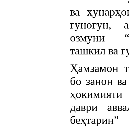
ва ҳунарҳо
гуногун, 
озмуни “
ташкил ва г
Ҳамзамон т
бо занон в
ҳокимияти
даври авв
беҳтари