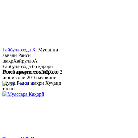
Ғайбуллозода Х.
Муовини
аввали Раиси
шаҳрХайруллоÂ
Ғайбуллозода бо қарори
Роҳбарони сохторҳо
Раиси шаҳр таҳти №281 аз 2
июни соли 2016 муовини
якуми Раиси шаҳри Хуҷанд
таъин ...