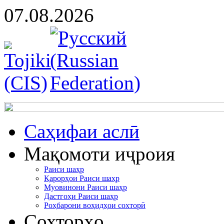
07.08.2026
Cаҳифаи аслӣ
Мақомоти иҷроия
Раиси шаҳр
Қарорҳои Раиси шаҳр
Муовинони Раиси шаҳр
Дастгоҳи Раиси шаҳр
Роҳбарони воҳидҳои сохторӣ
Сохторҳо