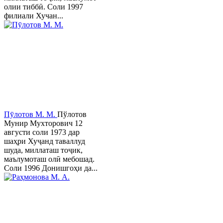
олии тиббӣ. Соли 1997
филиали Хучан...
Пӯлотов М. М.
Пўлотов
Мунир Мухторович 12
августи соли 1973 дар
шаҳри Хуҷанд таваллуд
шуда, миллаташ тоҷик,
маълумоташ олӣ мебошад.
Соли 1996 Донишгоҳи да...