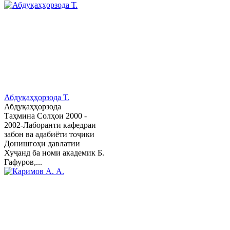
Абдуқаҳҳорзода Т.
Абдуқаҳҳорзода
Таҳмина Солҳои 2000 -
2002-Лаборанти кафедраи
забон ва адабиёти тоҷики
Донишгоҳи давлатии
Хуҷанд ба номи академик Б.
Ғафуров,...