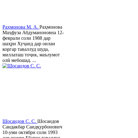
Раҳмонова М. А.
Раҳмонова
Маҳфуза Абдуманоновна 12-
феврали соли 1988 дар
шаҳри Хуҷанд дар оилаи
коргар таваллуд шуда,
миллаташ тоҷик, маълумот
олӣ мебошад. ...
Шосаидов С. С.
Шосаидов
Саидакбар Саидқурбонович
10-уми октябри соли 1993
дар шаҳри Бўстон таваллуд