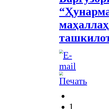
“Ҳунарма
маҳаллаҳ
ташкило
1