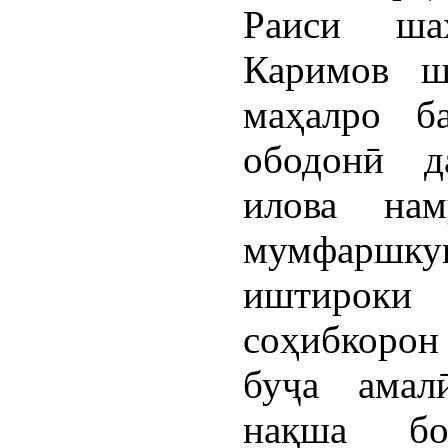
Раиси ша
Каримов ш
маҳалро б
ободонӣ д
илова на
мумфаршк
иштироки 
соҳибкорон
буҷа амал
нақша бо