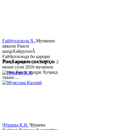
Ғайбуллозода Х.
Муовини
аввали Раиси
шаҳрХайруллоÂ
Ғайбуллозода бо қарори
Роҳбарони сохторҳо
Раиси шаҳр таҳти №281 аз 2
июни соли 2016 муовини
якуми Раиси шаҳри Хуҷанд
таъин ...
Ҷӯраева К.Я.
Ҷӯраева