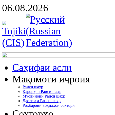
06.08.2026
Cаҳифаи аслӣ
Мақомоти иҷроия
Раиси шаҳр
Қарорҳои Раиси шаҳр
Муовинони Раиси шаҳр
Дастгоҳи Раиси шаҳр
Роҳбарони воҳидҳои сохторӣ
Сохторҳо