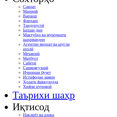
Саноат
Маориф
Варзиш
Фарҳанг
Тандурустӣ
Бахши дин
Мактубҳо ва муроҷиати
шаҳрвандон
Агентии меҳнат ва шуғли
аҳолӣ
Меъморӣ
Матбуот
Сайёҳӣ
Сармоягузорӣ
Иҷроиши буҷет
Истифодаи замин
Ҳолати фавқулодда
Хифзи иҷтимоӣ
Таърихи шаҳр
Иқтисод
Нақлиёт ва алоқа