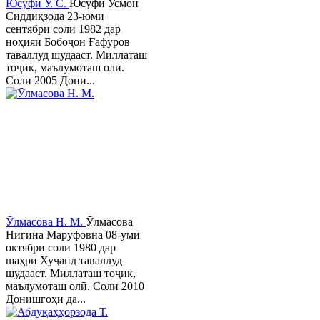
Юсуфӣ У. C.
Юсуфӣ Усмон
Сиддиқзода 23-юми
сентябри соли 1982 дар
ноҳияи Бобоҷон Ғафуров
таваллуд шудааст. Миллаташ
тоҷик, маълумоташ олӣ.
Соли 2005 Дони...
Ӯлмасова Н. М.
Ӯлмасова
Нигина Маруфовна 08-уми
октябри соли 1980 дар
шаҳри Хуҷанд таваллуд
шудааст. Миллаташ тоҷик,
маълумоташ олӣ. Соли 2010
Донишгоҳи да...