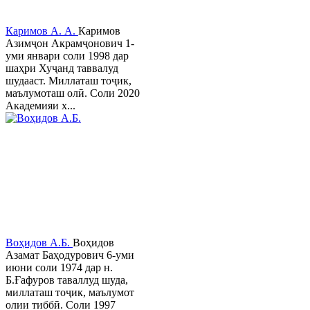
Каримов А. А.
Каримов
Азимҷон Акрамҷонович 1-
уми январи соли 1998 дар
шаҳри Хуҷанд таввалуд
шудааст. Миллаташ тоҷик,
маълумоташ олӣ. Соли 2020
Академияи х...
Воҳидов А.Б.
Воҳидов
Азамат Баҳодурович 6-уми
июни соли 1974 дар н.
Б.Ғафуров таваллуд шуда,
миллаташ тоҷик, маълумот
олии тиббӣ. Соли 1997