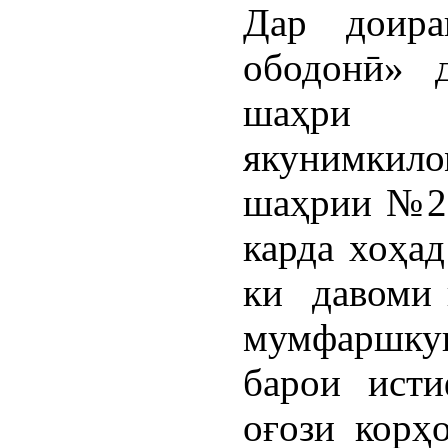
Дар доир
ободонӣ» д
шаҳри
якунимкило
шаҳрии №2 
карда хоҳа
ки давоми 
мумфаршку
барои исти
оғози кор