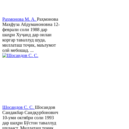
Раҳмонова М. А.
Раҳмонова
Маҳфуза Абдуманоновна 12-
феврали соли 1988 дар
шаҳри Хуҷанд дар оилаи
коргар таваллуд шуда,
миллаташ тоҷик, маълумот
олӣ мебошад. ...
Шосаидов С. С.
Шосаидов
Саидакбар Саидқурбонович
10-уми октябри соли 1993
дар шаҳри Бўстон таваллуд
шудааст. Миллаташ тоҷик.