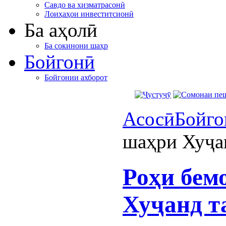
Савдо ва хизматрасонӣ
Лоиҳаҳои инвеститсионӣ
Ба аҳолӣ
Ба сокинони шаҳр
Бойгонӣ
Бойгонии ахборот
Асосӣ
Бойго
шаҳри Хуҷа
Роҳи бем
Хуҷанд т