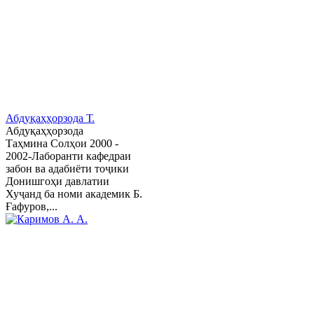
Абдуқаҳҳорзода Т.
Абдуқаҳҳорзода
Таҳмина Солҳои 2000 -
2002-Лаборанти кафедраи
забон ва адабиёти тоҷики
Донишгоҳи давлатии
Хуҷанд ба номи академик Б.
Ғафуров,...