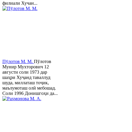
филиали Хучан...
Пӯлотов М. М.
Пўлотов
Мунир Мухторович 12
августи соли 1973 дар
шаҳри Хуҷанд таваллуд
шуда, миллаташ тоҷик,
маълумоташ олӣ мебошад.
Соли 1996 Донишгоҳи да...