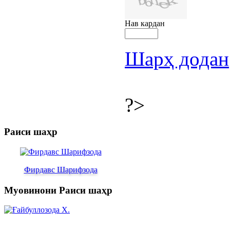
Нав кардан
Шарҳ додан
?>
Раиси шаҳр
Фирдавс Шарифзода
Муовинони Раиси шаҳр