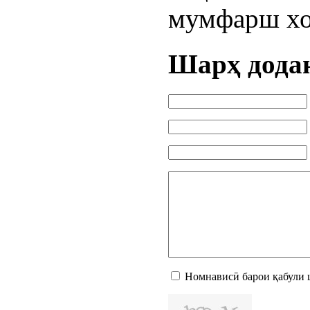
мумфарш хо
Шарҳ дода
Номнависӣ барои қабули 