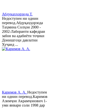
Абдуқаҳҳорзода Т.
Недоступен ни однин
перевод.Абдуқаҳҳорзода
Таҳмина Солҳои 2000 -
2002-Лаборанти кафедраи
забон ва адабиёти тоҷики
Донишгоҳи давлатии
Хуҷанд ...
Каримов А. А.
Недоступен
ни однин перевод.Каримов
Азимҷон Акрамҷонович 1-
уми январи соли 1998 дар