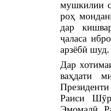
мушкилии с
роҳ мондан
дар кишва
ҷаласа ибр
арзёбӣ шуд.
Дар хотимаи
ваҳдати м
Президент
Раиси Шӯр
Эмомалӣ Ра