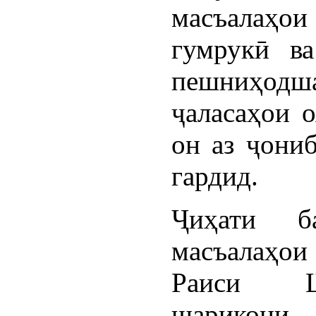
масъалаҳо
гумрукӣ ва
пешниҳодша
ҷаласаҳои 
он аз ҷони
гардид.
Ҷиҳати б
масъалаҳои
Раиси Ш
шарикони