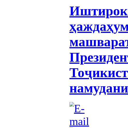
Иштирок 
ҳаждаҳу
машварат
Президен
Тоҷикист
намудани