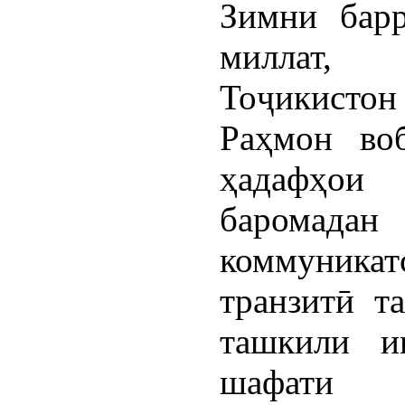
Зимни барр
миллат, 
Тоҷикист
Раҳмон воб
ҳадафҳои
барома
коммуника
транзитӣ т
ташкили и
шафати р