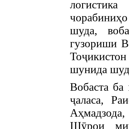
логистик
чорабиниҳ
шуда, воб
гузориши В
Тоҷикист
шунида шуд
Вобаста ба
ҷаласа, Раи
Аҳмадзода
Шӯрои мин