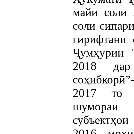
майи соли 
соли сипар
гирифтани 
Ҷумҳурии 
2018 дар
соҳибкорӣ
2017 то 
шумораи 
субъектҳои 
2016, моҳи