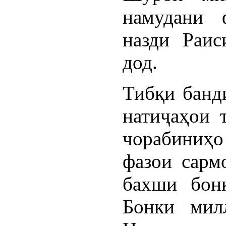
намудани 
назди Раис
дод.
Тибқи банд
натиҷаҳои 
чорабиниҳо
фазои сарм
бахши бон
Бонки мил