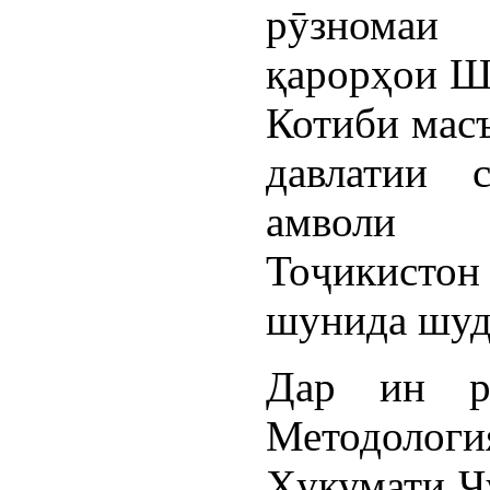
рӯзномаи
қарорҳои Ш
Котиби мас
давлатии 
амволи 
Тоҷикисто
шунида шуд
Дар ин р
Методологи
Ҳукумати Ҷ