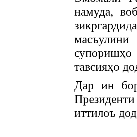
намуда, во
зикргардид
масъули
супоришҳо
тавсияҳо до
Дар ин бор
Президент
иттилоъ дод