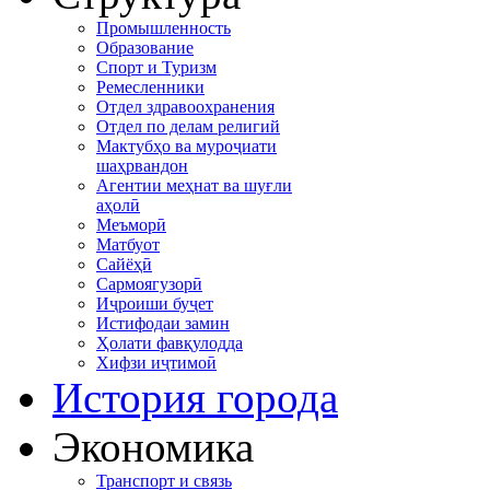
Промышленность
Образование
Спорт и Туризм
Ремесленники
Отдел здравоохранения
Отдел по делам религий
Мактубҳо ва муроҷиати
шаҳрвандон
Агентии меҳнат ва шуғли
аҳолӣ
Меъморӣ
Матбуот
Сайёҳӣ
Сармоягузорӣ
Иҷроиши буҷет
Истифодаи замин
Ҳолати фавқулодда
Хифзи иҷтимоӣ
История города
Экономика
Транспорт и связь