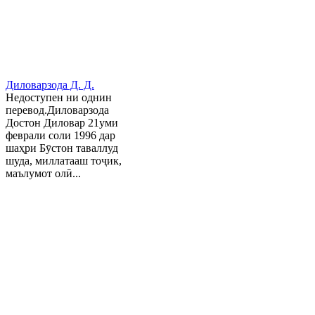
Диловарзода Д. Д.
Недоступен ни однин
перевод.Диловарзода
Достон Диловар 21уми
феврали соли 1996 дар
шаҳри Бӯстон таваллуд
шуда, миллатааш тоҷик,
маълумот олӣ...