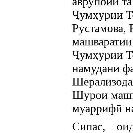
аврупоии та
Ҷумҳурии Т
Рустамова,
машваратии
Ҷумҳурии То
намудани ф
Шерализода
Шӯрои машв
муаррифӣ н
Сипас, о