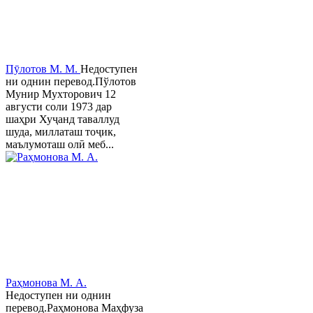
Пӯлотов М. М.
Недоступен
ни однин перевод.Пўлотов
Мунир Мухторович 12
августи соли 1973 дар
шаҳри Хуҷанд таваллуд
шуда, миллаташ тоҷик,
маълумоташ олӣ меб...
Раҳмонова М. А.
Недоступен ни однин
перевод.Раҳмонова Маҳфуза