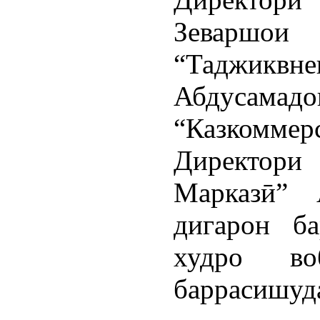
Зеваршои
“Таджикв
Абдуса
“Казкомме
Директор
Марказӣ” 
дигарон ба
худро во
баррасишуда