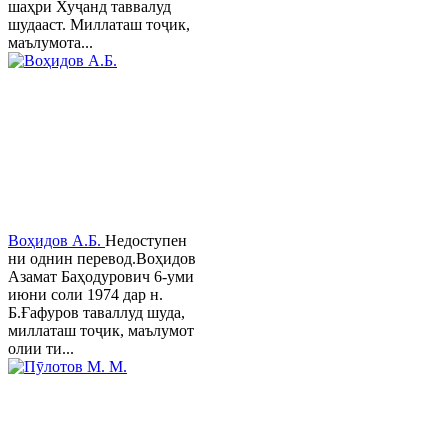
шаҳри Хуҷанд таввалуд
шудааст. Миллаташ тоҷик,
маълумота...
Воҳидов А.Б.
Недоступен
ни однин перевод.Воҳидов
Азамат Баҳодурович 6-уми
июни соли 1974 дар н.
Б.Ғафуров таваллуд шуда,
миллаташ тоҷик, маълумот
олии ти...