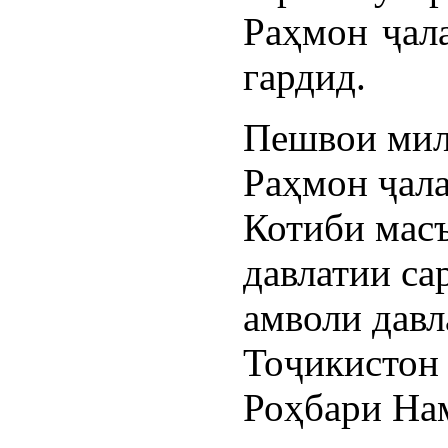
Раҳмон ҷал
гардид.
Пешвои мил
Раҳмон ҷала
Котиби мас
давлатии са
амволи дав
Тоҷикистон
Роҳбари На