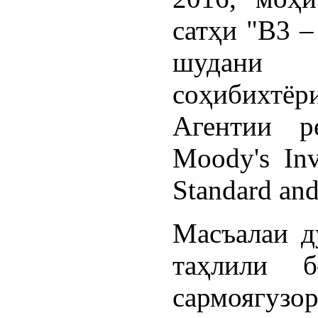
сатҳи "B3 –
шудани 
соҳибихтёр
Агентии р
Moody's Inv
Standard an
Масъалаи д
таҳлили б
сармоягузор