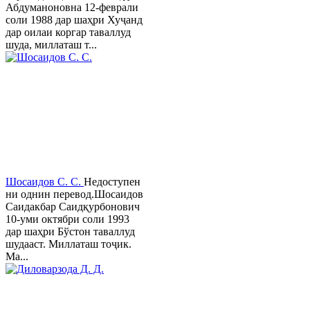
Абдуманоновна 12-феврали
соли 1988 дар шаҳри Хуҷанд
дар оилаи коргар таваллуд
шуда, миллаташ т...
Шосаидов С. С.
Недоступен
ни однин перевод.Шосаидов
Саидакбар Саидқурбонович
10-уми октябри соли 1993
дар шаҳри Бўстон таваллуд
шудааст. Миллаташ тоҷик.
Ма...