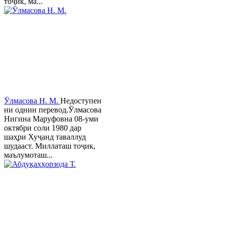
тоҷик, ма...
Ӯлмасова Н. М.
Недоступен
ни однин перевод.Ӯлмасова
Нигина Маруфовна 08-уми
октябри соли 1980 дар
шаҳри Хуҷанд таваллуд
шудааст. Миллаташ тоҷик,
маълумоташ...