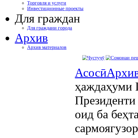
Торговля и услуги
Инвестиционные проекты
Для граждан
Для граждани города
Архив
Архив материалов
Асосӣ
Архи
ҳаждаҳуми 
Президенти
оид ба беҳт
сармоягузо