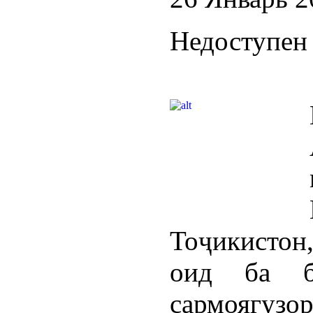
Недоступен 
Тоҷикистон
оид ба б
сармоягуз