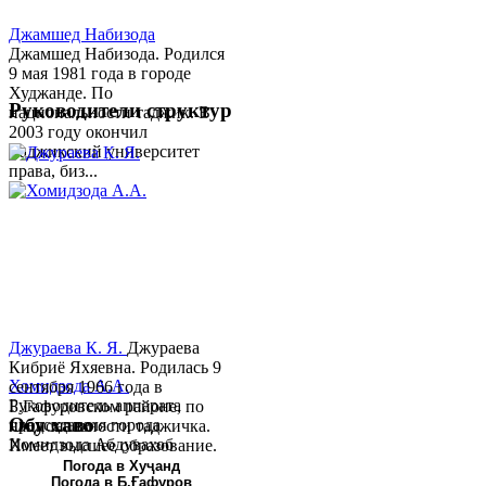
Джамшед Набизода
Джамшед Набизода. Родился
9 мая 1981 года в городе
Худжанде. По
Руководители структур
национальности таджик. В
2003 году окончил
Таджикский университет
права, биз...
Джураева К. Я.
Джураева
Кибриё Яхяевна. Родилась 9
Хомидзода А.А.
сентября 1966 года в
Руководитель аппарата
Б.Гафуровском районе, по
Обу хаво
председателя города
национальности таджичка.
Хомидзода Абдувахоб
Имеет высшее образование.
Абдумаджид родился 8
В 1997 ...
Погода в Хуҷанд
Погода в Б.Ғафуров
июня 1978 года в городе