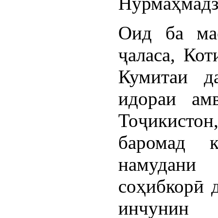
Нурмаҳмадз
Оид ба ма
ҷаласа, Ко
Кумитаи да
идораи ам
Тоҷикисто
баромад к
намудани 
соҳибкорӣ 
инчунин