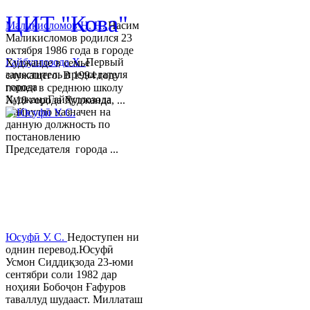
ЦИТ "Кова"
Маликисломов Н. Н.
Насим
Маликисломов родился 23
октября 1986 года в городе
Гайбуллозода Х.
Первый
Худжанде в семье
заместитель председателя
служащего. В 1994 году
города
пошел в среднюю школу
ХуджандГайбуллозода
№18 города Худжанда, ...
Хайрулло назначен на
данную должность по
постановлению
Председателя города ...
Юсуфӣ У. C.
Недоступен ни
однин перевод.Юсуфӣ
Усмон Сиддиқзода 23-юми
сентябри соли 1982 дар
ноҳияи Бобоҷон Ғафуров
таваллуд шудааст. Миллаташ