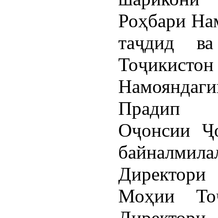
Роҳбари На
таҷдид в
Тоҷикистон 
Намоянда
Прадип Ш
Оҷонсии Ҷ
байналми
Директор
Моҳии Тоҷ
Директори